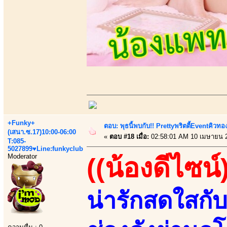
+Funky+
ตอบ: พุธนี้พบกับ!! Prettyพริตตี้Eventคิวท
(เสนา.ซ.17)10:00-06:00
«
ตอบ #18 เมื่อ:
02:58:01 AM 10 เมษายน 
T:085-
5027899♥Line:funkyclub
Moderator
((น้องดีไซน์
น่ารักสดใสก