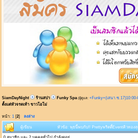
SiamDayNight
ร้านสปา
Funky Spa
+Funky+(เสนา.ซ.17)10:00-
(ผู้ดูแล:
ตั้งแต่หัวจรดเท้า ขาวโอโม่
หน้า:
1
[
2
]
ลงล่าง
ผู้เขียน
หัวข้อ: พุธนี้พบกับ!! Prettyพริตตี้Eventคิวทอง
0 สมาชิก และ 2 บุคคลทั่วไป กำลังดูอยู่