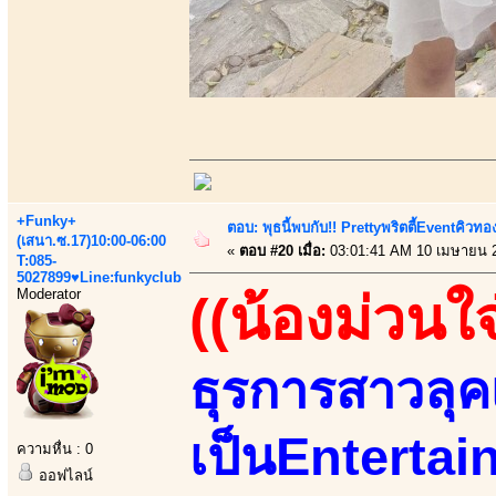
+Funky+
ตอบ: พุธนี้พบกับ!! Prettyพริตตี้Eventคิวท
(เสนา.ซ.17)10:00-06:00
«
ตอบ #20 เมื่อ:
03:01:41 AM 10 เมษายน 
T:085-
5027899♥Line:funkyclub
Moderator
((น้องม่วนใจ
ธุรการสาวลุคเ
เป็นEntertain
ความหื่น : 0
ออฟไลน์