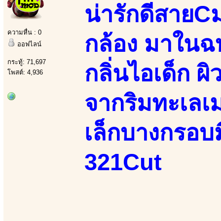
น่ารักดีสาย
ความหื่น : 0
กล้อง มาในฉ
ออฟไลน์
กระทู้: 71,697
กลิ่นไอเด็ก ผิ
โพสต์: 4,936
จากริมทะเลเม
เล็กบางกรอบม
321Cut