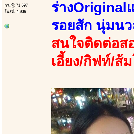
ร่างOriginalแ
กระทู้: 71,697
โพสต์: 4,936
รอยสัก นุ่มนว
สนใจติดต่อสอ
เอี้ยง/กิฟท์/ส้ม