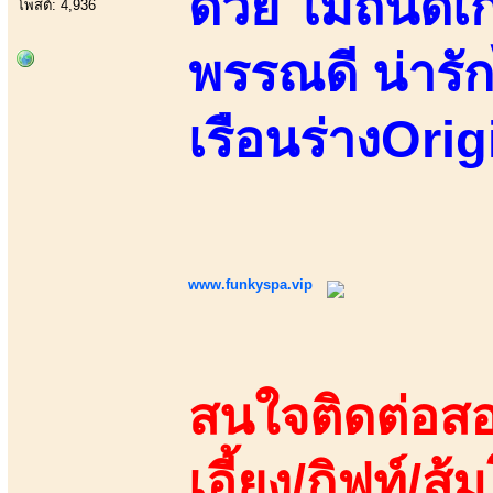
ด้วย ไม่ถนัด
โพสต์: 4,936
พรรณดี น่ารัก
เรือนร่างOrig
www.funkyspa.vip
สนใจติดต่อสอ
เอี้ยง/กิฟท์/ส้ม