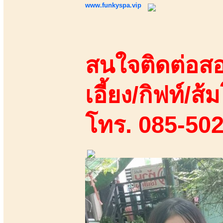
www.funkyspa.vip
สนใจติดต่อสอ
เอี้ยง/กิฟท์/ส้ม
โทร. 085-50