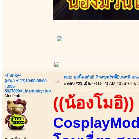
+Funky+
ตอบ: พุธนี้พบกับ!! Prettyพริตตี้Eventคิวท
(เสนา.ซ.17)10:00-06:00
«
ตอบ #21 เมื่อ:
03:05:23 AM 10 เมษายน 
T:085-
5027899♥Line:funkyclub
Moderator
((น้องโมอิ))
CosplayMode