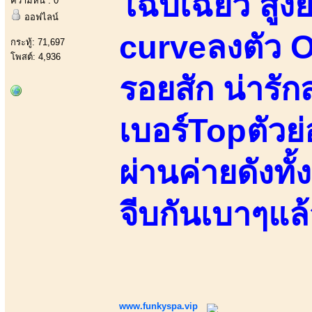
โฉบเฉี่ยว สูง
ความหื่น : 0
ออฟไลน์
curveลงตัว Or
กระทู้: 71,697
โพสต์: 4,936
รอยสัก น่ารั
เบอร์Topตัวย
ผ่านค่ายดังทั้
จีบกันเบาๆแล
www.funkyspa.vip