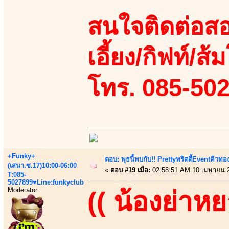
สนใจติดต่อสอ
เอี้ยง/กิฟท์/ส้ม
โทร. 085-50
+Funky+
ตอบ: พุธนี้พบกับ!! Prettyพริตตี้Eventคิวท
(เสนา.ซ.17)10:00-06:00
«
ตอบ #19 เมื่อ:
02:58:51 AM 10 เมษายน 
T:085-
5027899♥Line:funkyclub
Moderator
(( น้องย่าหย