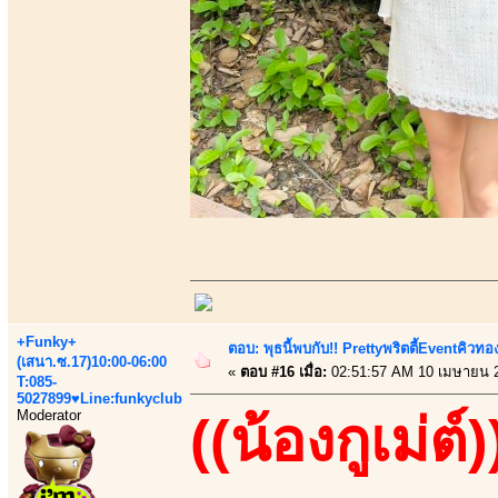
+Funky+
ตอบ: พุธนี้พบกับ!! Prettyพริตตี้Eventคิวท
(เสนา.ซ.17)10:00-06:00
«
ตอบ #16 เมื่อ:
02:51:57 AM 10 เมษายน 
T:085-
5027899♥Line:funkyclub
Moderator
((น้องกูเม่ต์)