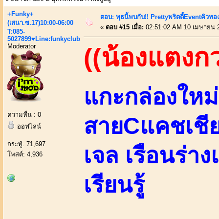
+Funky+
ตอบ: พุธนี้พบกับ!! Prettyพริตตี้Eventคิวท
(เสนา.ซ.17)10:00-06:00
«
ตอบ #15 เมื่อ:
02:51:02 AM 10 เมษายน 
T:085-
5027899♥Line:funkyclub
Moderator
((น้องแตงก
แกะกล่องใหม่ส
ความหื่น : 0
สายCแคชเชีย
ออฟไลน์
กระทู้: 71,697
เจล เรือนร่าง
โพสต์: 4,936
เรียนรู้