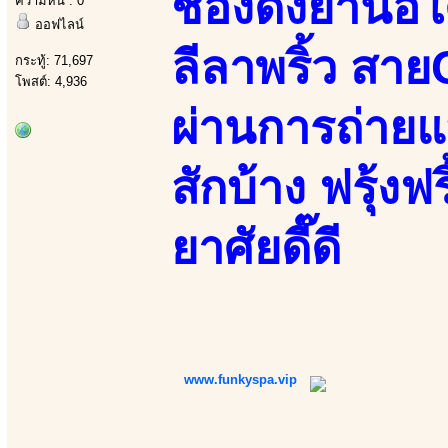
ช่องดังย่านอ
ความหื่น : 0
ออฟไลน์
ลีลาพริ้ว สา
กระทู้: 71,697
โพสต์: 4,936
ผ่านการถ่ายแ
สักบ้าง ฟรุ้งฟร
ยาศัยดี๊ดี
www.funkyspa.vip