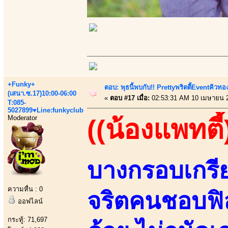
+Funky+
ตอบ: พุธนี้พบกับ!! Prettyพริตตี้Eventคิวท
(เสนา.ซ.17)10:00-06:00
«
ตอบ #17 เมื่อ:
02:53:31 AM 10 เมษายน 
T:085-
5027899♥Line:funkyclub
Moderator
((น้องแพทตี้
บางกรอบเกรีย
ความหื่น : 0
จริตคนชอบฟิล
ออฟไลน์
กระทู้: 71,697