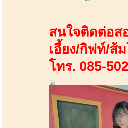
สนใจติดต่อสอ
เอี้ยง/กิฟท์/ส้ม
โทร. 085-50