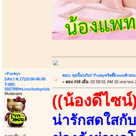
+Funky+
ตอบ: พุธนี้พบกับ!! Prettyพริตตี้Eventคิวท
(เสนา.ซ.17)10:00-06:00
«
ตอบ #18 เมื่อ:
02:58:01 AM 10 เมษายน 
T:085-
5027899♥Line:funkyclub
Moderator
((น้องดีไซน์
น่ารักสดใสก