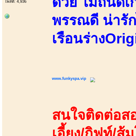
ด้วย ไม่ถนัด
โพสต์: 4,936
พรรณดี น่ารัก
เรือนร่างOrig
www.funkyspa.vip
สนใจติดต่อสอ
เอี้ยง/กิฟท์/ส้ม