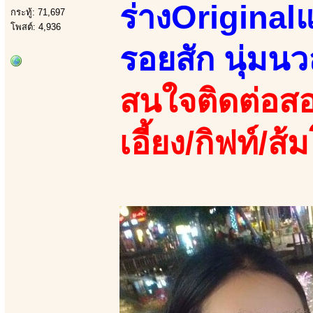
ร่างOriginalแ
กระทู้: 71,697
โพสต์: 4,936
รอยสัก นุ่มนว
สนใจติดต่อสอ
เอี้ยง/กิฟท์/ส้ม