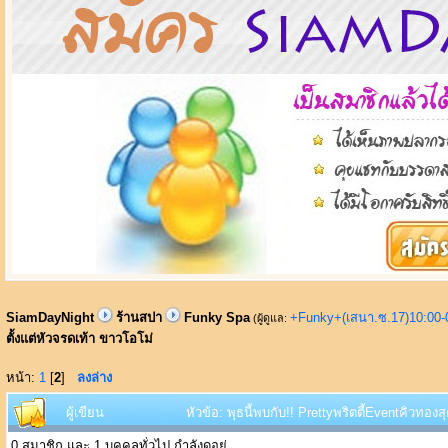
SiamDayNight
ร้านสปา
Funky Spa
+Funky+(เสนา.ซ.17)10:00-
(ผู้ดูแล:
ตั้งแต่หัวจรดเท้า ขาวโอโม่
หน้า:
1
[
2
]
ลงล่าง
ผู้เขียน
หัวข้อ: พุธนี้พบกับ!! Prettyพริตตี้Eventคิวทอง
0 สมาชิก และ 1 บุคคลทั่วไป กำลังดูอยู่