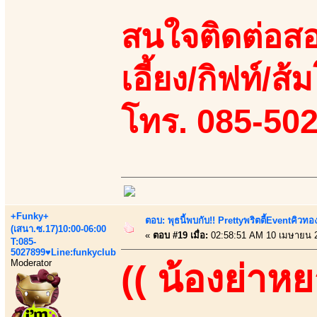
สนใจติดต่อสอ
เอี้ยง/กิฟท์/ส้ม
โทร. 085-50
+Funky+
ตอบ: พุธนี้พบกับ!! Prettyพริตตี้Eventคิวท
(เสนา.ซ.17)10:00-06:00
«
ตอบ #19 เมื่อ:
02:58:51 AM 10 เมษายน 
T:085-
5027899♥Line:funkyclub
Moderator
(( น้องย่าหย