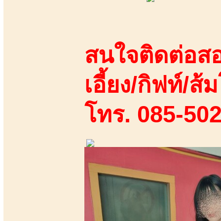
สนใจติดต่อสอ
เอี้ยง/กิฟท์/ส้ม
โทร. 085-50