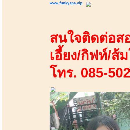
www.funkyspa.vip
สนใจติดต่อสอ
เอี้ยง/กิฟท์/ส้ม
โทร. 085-50