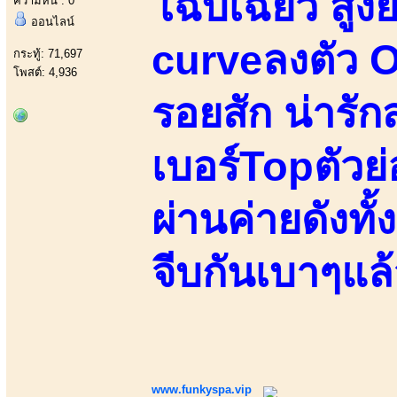
โฉบเฉี่ยว สูง
ความหื่น : 0
ออนไลน์
curveลงตัว Or
กระทู้: 71,697
โพสต์: 4,936
รอยสัก น่ารั
เบอร์Topตัวย
ผ่านค่ายดังทั้
จีบกันเบาๆแล
www.funkyspa.vip