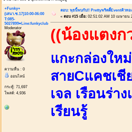
+Funky+
ตอบ: พุธนี้พบกับ!! Prettyพริตตี้Eventคิวท
(เสนา.ซ.17)10:00-06:00
«
ตอบ #15 เมื่อ:
02:51:02 AM 10 เมษายน 
T:085-
5027899♥Line:funkyclub
Moderator
((น้องแตงก
แกะกล่องใหม่ส
ความหื่น : 0
สายCแคชเชีย
ออนไลน์
กระทู้: 71,697
เจล เรือนร่าง
โพสต์: 4,936
เรียนรู้