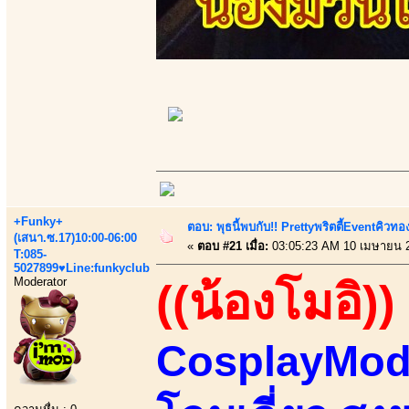
+Funky+
ตอบ: พุธนี้พบกับ!! Prettyพริตตี้Eventคิวท
(เสนา.ซ.17)10:00-06:00
«
ตอบ #21 เมื่อ:
03:05:23 AM 10 เมษายน 
T:085-
5027899♥Line:funkyclub
Moderator
((น้องโมอิ))
CosplayMode