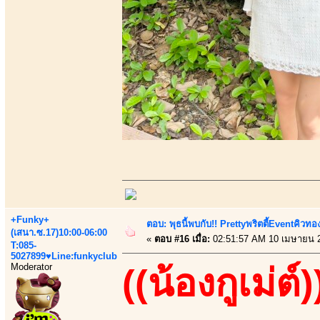
+Funky+
ตอบ: พุธนี้พบกับ!! Prettyพริตตี้Eventคิวท
(เสนา.ซ.17)10:00-06:00
«
ตอบ #16 เมื่อ:
02:51:57 AM 10 เมษายน 
T:085-
5027899♥Line:funkyclub
Moderator
((น้องกูเม่ต์)