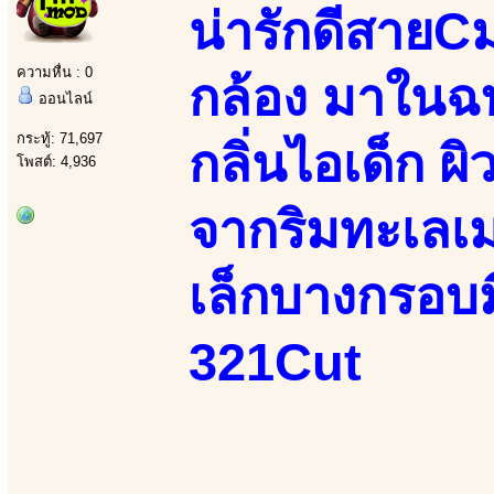
น่ารักดีสาย
ความหื่น : 0
กล้อง มาในฉ
ออนไลน์
กระทู้: 71,697
กลิ่นไอเด็ก ผิ
โพสต์: 4,936
จากริมทะเลเม
เล็กบางกรอบม
321Cut