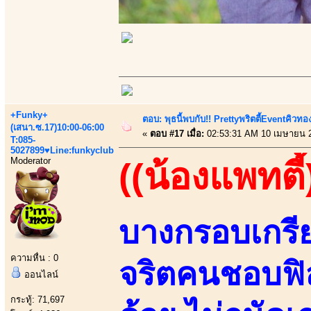
+Funky+
ตอบ: พุธนี้พบกับ!! Prettyพริตตี้Eventคิวท
(เสนา.ซ.17)10:00-06:00
«
ตอบ #17 เมื่อ:
02:53:31 AM 10 เมษายน 
T:085-
5027899♥Line:funkyclub
Moderator
((น้องแพทตี้
บางกรอบเกรีย
ความหื่น : 0
จริตคนชอบฟิล
ออนไลน์
กระทู้: 71,697