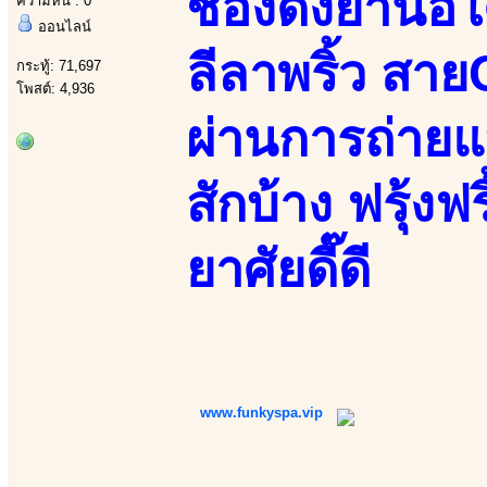
ช่องดังย่านอ
ความหื่น : 0
ออนไลน์
ลีลาพริ้ว สา
กระทู้: 71,697
โพสต์: 4,936
ผ่านการถ่ายแ
สักบ้าง ฟรุ้งฟร
ยาศัยดี๊ดี
www.funkyspa.vip