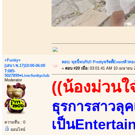
+Funky+
ตอบ: พุธนี้พบกับ!! Prettyพริตตี้Eventคิวท
(เสนา.ซ.17)10:00-06:00
«
ตอบ #20 เมื่อ:
03:01:41 AM 10 เมษายน 
T:085-
5027899♥Line:funkyclub
Moderator
((น้องม่วนใจ
ธุรการสาวลุคเ
เป็นEntertain
ความหื่น : 0
ออนไลน์