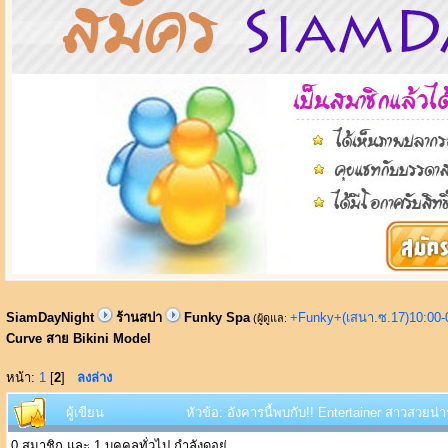
SiamDayNight
ร้านสปา
Funky Spa
+Funky+(เสนา.ซ.17)10:00-
(ผู้ดูแล:
Curve สาย Bikini Model
หน้า:
1
[
2
]
ลงล่าง
ผู้เขียน
หัวข้อ: อังคารนี้พบกับ!! Entertainer สาวสวยน่า
0 สมาชิก และ 1 บุคคลทั่วไป กำลังดูอยู่