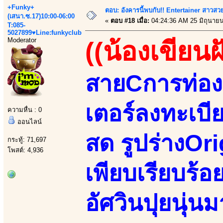
+Funky+
ตอบ: อังคารนี้พบกับ!! Entertainer สาวสวย
(เสนา.ซ.17)10:00-06:00
«
ตอบ #18 เมื่อ:
04:24:36 AM 25 มิถุนายน
T:085-
5027899♥Line:funkyclub
Moderator
((น้องเขียนฝ
สายCการท่อง
เตอร์ลงทะเบี
ความหื่น : 0
ออนไลน์
สด รูปร่างOri
กระทู้: 71,697
โพสต์: 4,936
เพียบเรียบร้
อัศวินปุยนุ่