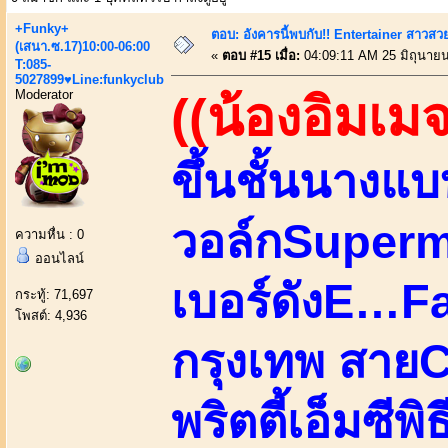
+Funky+
ตอบ: อังคารนี้พบกับ!! Entertainer สาวสวย
(เสนา.ซ.17)10:00-06:00
«
ตอบ #15 เมื่อ:
04:09:11 AM 25 มิถุนายน
T:085-
5027899♥Line:funkyclub
Moderator
((น้องอิมเมจ
ขึ้นชั้นนางแ
วอล์กSupermo
ความหื่น : 0
ออนไลน์
เบอร์ดังE…
กระทู้: 71,697
โพสต์: 4,936
กรุงเทพ สายC
พริตตี้เอ็มซี