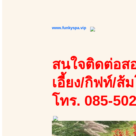
www.funkyspa.vip
สนใจติดต่อสอ
เอี้ยง/กิฟท์/ส้ม
โทร. 085-50