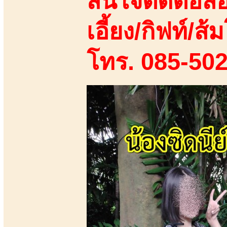
สนใจติดต่อสอ
เอี้ยง/กิฟท์/ส้ม
โทร. 085-50