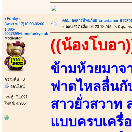
+Funky+
ตอบ: อังคารนี้พบกับ!! Entertainer สาวสวย
(เสนา.ซ.17)10:00-06:00
«
ตอบ #17 เมื่อ:
04:23:18 AM 25 มิถุนายน
T:085-
5027899♥Line:funkyclub
Moderator
((น้องโบอา)
ข้ามห้วยมาจ
ความหื่น : 0
ฟาดไหลลื่นกับ
ออนไลน์
กระทู้: 71,697
สาวยั่วสวาท
โพสต์: 4,936
แบบครบเครื่