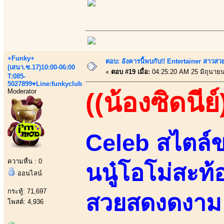
+Funky+
ตอบ: อังคารนี้พบกับ!! Entertainer สาวสวย
(เสนา.ซ.17)10:00-06:00
«
ตอบ #19 เมื่อ:
04:25:20 AM 25 มิถุนายน
T:085-
5027899♥Line:funkyclub
Moderator
((น้องซิดนีย์
Celeb สไตล์ข
ความหื่น : 0
นนู๋โอโม่สะท้
ออนไลน์
กระทู้: 71,697
สวยสดงดงาม เ
โพสต์: 4,936