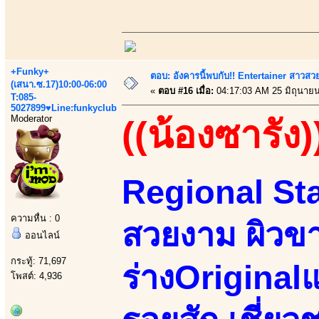
+Funky+
ตอบ: อังคารนี้พบกับ!! Entertainer สาวสวย
(เสนา.ซ.17)10:00-06:00
«
ตอบ #16 เมื่อ:
04:17:03 AM 25 มิถุนายน
T:085-
5027899♥Line:funkyclub
Moderator
((น้องซารัง)
Regional Sta
ความหื่น : 0
สวยงาม ผิวขา
ออนไลน์
กระทู้: 71,697
ร่างOriginal
โพสต์: 4,936