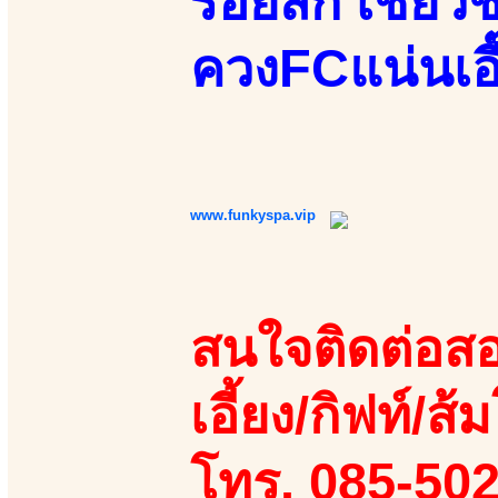
รอยสัก เชี่ยว
ควงFCแน่นเอี
www.funkyspa.vip
สนใจติดต่อสอ
เอี้ยง/กิฟท์/ส้ม
โทร. 085-50