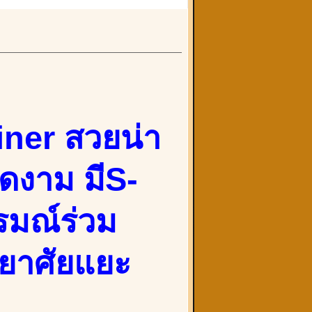
iner สวยน่า
งดงาม มีS-
รมณ์ร่วม
ทยาศัยแยะ