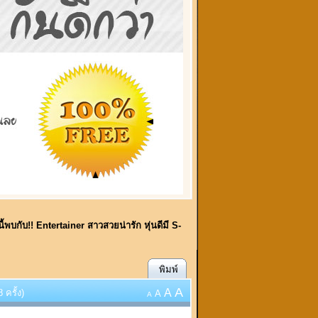
ี้พบกับ!! Entertainer สาวสวยน่ารัก หุ่นดีมี S-
พิมพ์
A
A
 ครั้ง)
A
A