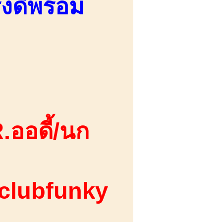
งดีพร้อม
.ออดี้/นก
 clubfunky