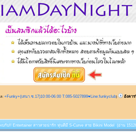
+Funky+(เสนา.ซ.17)10:00-06:00 T:085-5027899♥Line:funkyclub
อังคารน
ูแล:
)
้พบกับ!! Entertainer สาวสวยน่ารัก หุ่นดีมี S-Curve สาย Bikini Model (อ่าน 15128