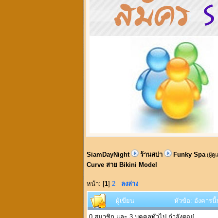
SiamDayNight
ร้านสปา
Funky Spa
(ผู้ด
Curve สาย Bikini Model
หน้า: [
1
]
2
ลงล่าง
ผู้เขียน
หัวข้อ: อังคารนี
0 สมาชิก และ 3 บุคคลทั่วไป กำลังดูอยู่