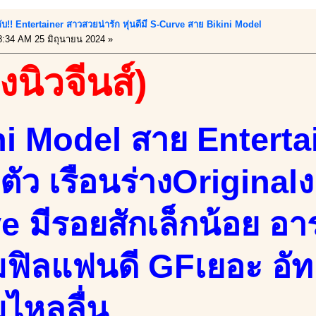
กับ!! Entertainer สาวสวยน่ารัก หุ่นดีมี S-Curve สาย Bikini Model
:34 AM 25 มิถุนายน 2024 »
งนิวจีนส์)
ni Model สาย Enterta
ตัว เรือนร่างOriginal
e มีรอยสักเล็กน้อย อา
มฟิลแฟนดี GFเยอะ อั
มไหลลื่น