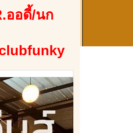
.ออดี้/นก
 clubfunky