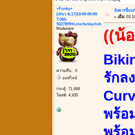
+Funky+
อังคารนี้พบ
(เสนา.ซ.17)10:00-06:00
«
เมื่อ:
03:18
T:085-
5027899♥Line:funkyclub
Moderator
((น้อ
Biki
ความหื่น : 0
รักลง
ออฟไลน์
กระทู้: 71,668
Curv
โพสต์: 4,935
พร้อ
พร้อ