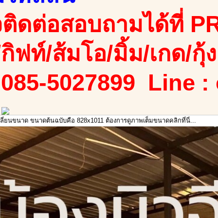
ติดต่อสอบถามได้ที่ PR
/กิฟท์/ส้มโอ/มิ้ม/เกด/กุ้ง
 085-5027899 Line :
เปลี่ยนขนาด ขนาดต้นฉบับคือ 828x1011 ต้องการดูภาพเต็มขนาดคลิกที่นี่...