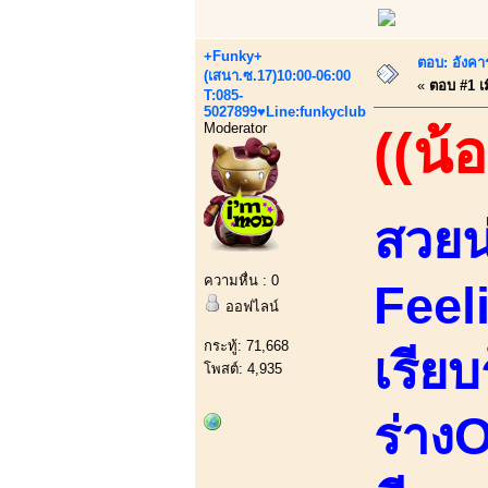
+Funky+
ตอบ: อังคาร
(เสนา.ซ.17)10:00-06:00
«
ตอบ #1 เม
T:085-
5027899♥Line:funkyclub
Moderator
((น้อ
สวยน
ความหื่น : 0
Feel
ออฟไลน์
กระทู้: 71,668
เรียบ
โพสต์: 4,935
ร่างO