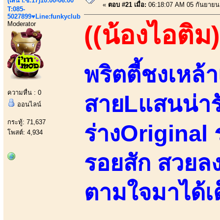
(เสนา.ซ.17)10:00-06:00
«
ตอบ #21 เมื่อ:
06:18:07 AM 05 กันยายน
T:085-
5027899♥Line:funkyclub
Moderator
((น้องไอติม)
พริตตี้ชงเหล้า
ความหื่น : 0
สายLแสนน่ารั
ออนไลน์
กระทู้: 71,637
ร่างOriginal ร
โพสต์: 4,934
รอยสัก สวยลง
ตามใจมาได้เต