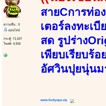
สายCการท่อง
เตอร์ลงทะเบี
ความหื่น : 0
ออนไลน์
สด รูปร่างOri
กระทู้: 71,637
โพสต์: 4,934
เพียบเรียบร้
อัศวินปุยนุ่
www.funkyspa.vip