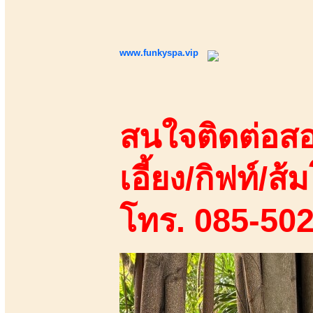
www.funkyspa.vip
สนใจติดต่อสอ
เอี้ยง/กิฟท์/ส้ม
โทร. 085-50