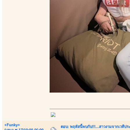
+Funky+
ตอบ: พฤหัสนี้พบกับ!!!...สาวงามจากเวทีปร