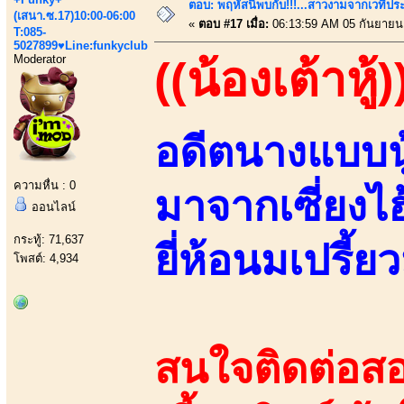
ตอบ: พฤหัสนี้พบกับ!!!...สาวงามจากเวทีปร
(เสนา.ซ.17)10:00-06:00
«
ตอบ #17 เมื่อ:
06:13:59 AM 05 กันยายน
T:085-
5027899♥Line:funkyclub
Moderator
((น้องเต้าหู้)
อดีตนางแบบนู
ความหื่น : 0
มาจากเซี่ยงไ
ออนไลน์
กระทู้: 71,637
ยี่ห้อนมเปรี้ยว
โพสต์: 4,934
สนใจติดต่อสอ