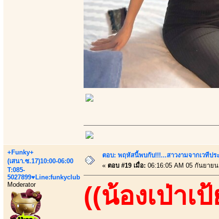
+Funky+
ตอบ: พฤหัสนี้พบกับ!!!...สาวงามจากเวทีปร
(เสนา.ซ.17)10:00-06:00
«
ตอบ #19 เมื่อ:
06:16:05 AM 05 กันยายน
T:085-
5027899♥Line:funkyclub
Moderator
((น้องเป่าเป้