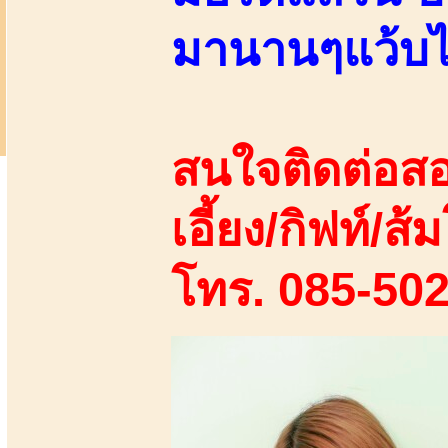
มานานๆแว้บไ
สนใจติดต่อสอ
เอี้ยง/กิฟท์/ส้ม
โทร. 085-50