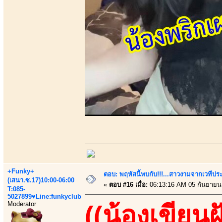
+Funky+
ตอบ: พฤหัสนี้พบกับ!!!...สาวงามจากเวทีปร
(เสนา.ซ.17)10:00-06:00
«
ตอบ #16 เมื่อ:
06:13:16 AM 05 กันยายน
T:085-
5027899♥Line:funkyclub
Moderator
((น้องเขียนฝ