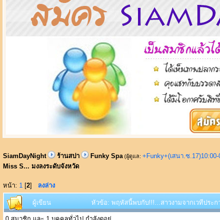
SiamDayNight
ร้านสปา
Funky Spa
+Funky+(เสนา.ซ.17)10:00-
(ผู้ดูแล:
Miss S... มงลงระดับจังหวัด
หน้า:
1
[
2
]
ลงล่าง
ผู้เขียน
หัวข้อ: พฤหัสนี้พบกับ!!!...สาวงามจากเวทีประก
0 สมาชิก และ 1 บุคคลทั่วไป กำลังดูอยู่