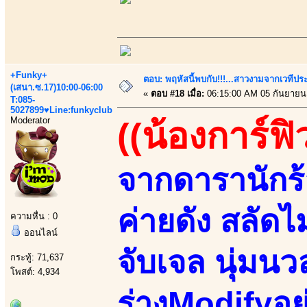
+Funky+
ตอบ: พฤหัสนี้พบกับ!!!...สาวงามจากเวทีปร
(เสนา.ซ.17)10:00-06:00
«
ตอบ #18 เมื่อ:
06:15:00 AM 05 กันยายน
T:085-
5027899♥Line:funkyclub
Moderator
((น้องการ์ฟิ
จากดารานักร้
ค่ายดัง สลัด
ความหื่น : 0
ออนไลน์
จับเจล นุ่มนว
กระทู้: 71,637
โพสต์: 4,934
ร่างModifyอย่