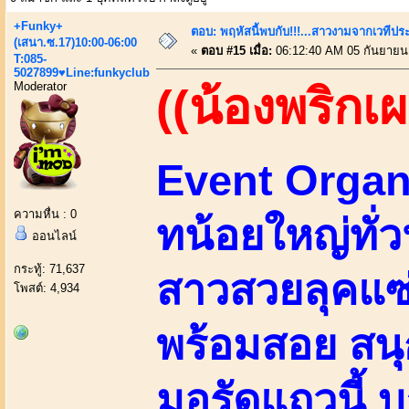
+Funky+
ตอบ: พฤหัสนี้พบกับ!!!...สาวงามจากเวทีปร
(เสนา.ซ.17)10:00-06:00
«
ตอบ #15 เมื่อ:
06:12:40 AM 05 กันยายน
T:085-
5027899♥Line:funkyclub
Moderator
((น้องพริกเผ
Event Organi
ความหื่น : 0
ทน้อยใหญ่ทั่ว
ออนไลน์
กระทู้: 71,637
สาวสวยลุคแซ่
โพสต์: 4,934
พร้อมสอย สน
มอรัดแถวนี้ บ