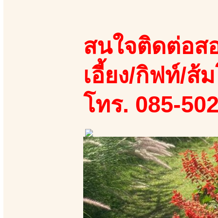
สนใจติดต่อสอ
เอี้ยง/กิฟท์/ส้ม
โทร. 085-50