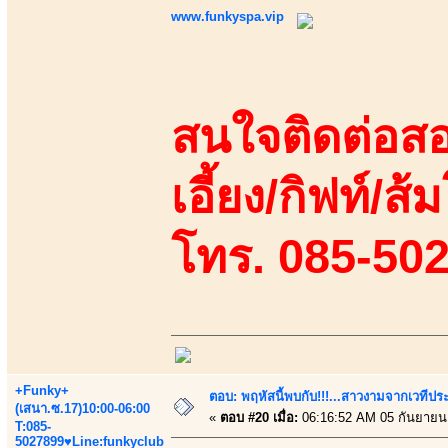
www.funkyspa.vip
สนใจติดต่อสอ
เอี้ยง/กิฟท์/ส้ม
โทร. 085-50
+Funky+
ตอบ: พฤหัสนี้พบกับ!!!...สาวงามจากเวทีปร
(เสนา.ซ.17)10:00-06:00
«
ตอบ #20 เมื่อ:
06:16:52 AM 05 กันยายน
T:085-
5027899♥Line:funkyclub