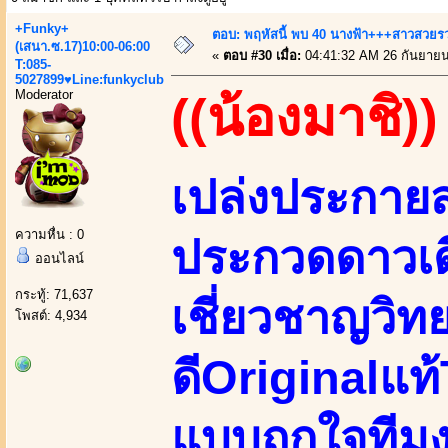
+Funky+
ตอบ: พฤหัสนี้ พบ 40 นางฟ้า+++สาวสวยรวยเ
(เสนา.ซ.17)10:00-06:00
«
ตอบ #30 เมื่อ:
04:41:32 AM 26 กันยายน
T:085-
5027899♥Line:funkyclub
Moderator
((น้องมาชิ))
เปล่งประกาย
ความหื่น : 0
ประกวดดาวเ
ออนไลน์
กระทู้: 71,637
เชี่ยวชาญวิท
โพสต์: 4,934
ดีOriginalแท
แบบถูกใจทีมง