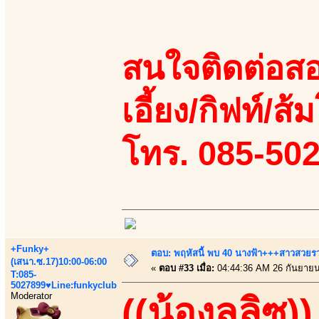
สนใจติดต่อสอ
เอี้ยง/กิฟท์/ส้ม
โทร. 085-50
+Funky+
ตอบ: พฤหัสนี้ พบ 40 นางฟ้า+++สาวสวยรวยเ
(เสนา.ซ.17)10:00-06:00
«
ตอบ #33 เมื่อ:
04:44:36 AM 26 กันยายน
T:085-
5027899♥Line:funkyclub
Moderator
((น้องลลิซ))