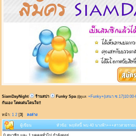
SiamDayNight
ร้านสปา
Funky Spa
+Funky+(เสนา.ซ.17)10:00-
(ผู้ดูแล:
กันเอง โดดเด่นโดนใจ!!
หน้า:
1
2
[
3
]
ลงล่าง
ผู้เขียน
หัวข้อ: พฤหัสนี้ พบ 40 นางฟ้า+++สาวสวยรวยเสน่
0 สมาชิก และ 1 บุคคลทั่วไป กำลังดูอยู่