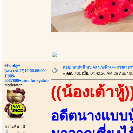
+Funky+
ตอบ: พฤหัสนี้ พบ 40 นางฟ้า+++สาวสวยรวยเ
(เสนา.ซ.17)10:00-06:00
«
ตอบ #31 เมื่อ:
04:42:26 AM 26 กันยายน
T:085-
5027899♥Line:funkyclub
Moderator
((น้องเต้าหู้)
อดีตนางแบบนู
ความหื่น : 0