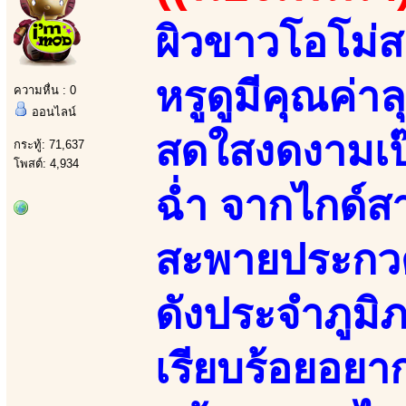
ผิวขาวโอโม่ส
หรูดูมีคุณค่า
ความหื่น : 0
ออนไลน์
สดใสงดงามเป๊
กระทู้: 71,637
โพสต์: 4,934
ฉ่ำ จากไกด์ส
สะพายประกวด
ดังประจำภูมิภ
เรียบร้อยอยาก