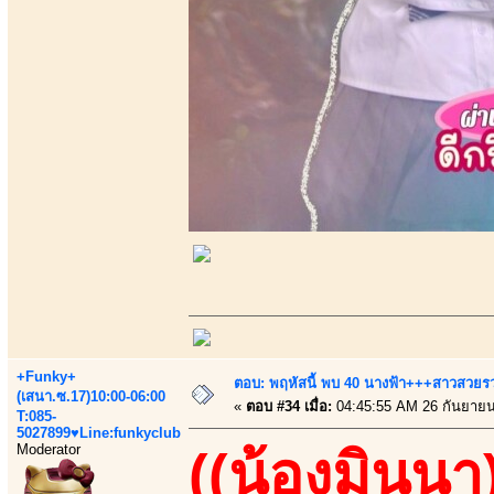
+Funky+
ตอบ: พฤหัสนี้ พบ 40 นางฟ้า+++สาวสวยรวยเ
(เสนา.ซ.17)10:00-06:00
«
ตอบ #34 เมื่อ:
04:45:55 AM 26 กันยายน
T:085-
5027899♥Line:funkyclub
Moderator
((น้องมินนา