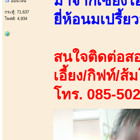
มาจากเซี่ยงไ
ออนไลน์
กระทู้: 71,637
ยี่ห้อนมเปรี้ยว
โพสต์: 4,934
สนใจติดต่อสอ
เอี้ยง/กิฟท์/ส้ม
โทร. 085-50