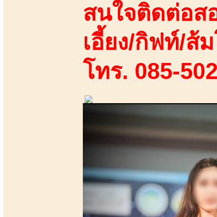
สนใจติดต่อสอ
เอี้ยง/กิฟท์/ส้ม
โทร. 085-50