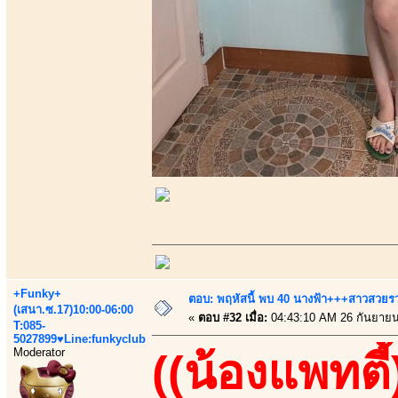
+Funky+
ตอบ: พฤหัสนี้ พบ 40 นางฟ้า+++สาวสวยรวยเ
(เสนา.ซ.17)10:00-06:00
«
ตอบ #32 เมื่อ:
04:43:10 AM 26 กันยายน
T:085-
5027899♥Line:funkyclub
Moderator
((น้องแพทตี้