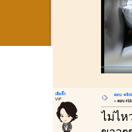
เฮียจั๊ก
ตอบ: คลิป
VIP
«
ตอบ #16 
ไม่ไห
ขาวๆข