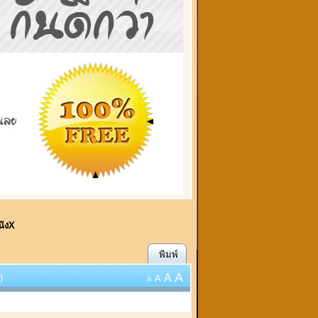
นังX
พิมพ์
A
A
)
A
A