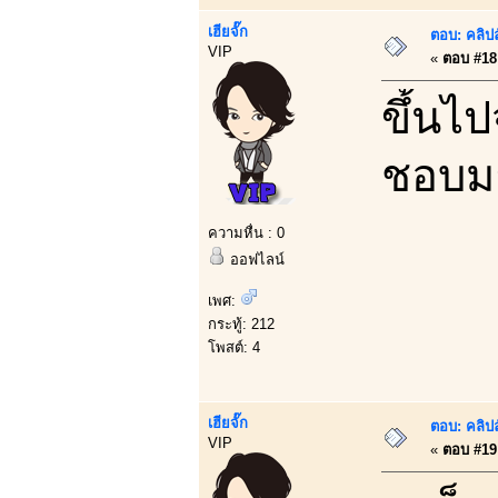
เฮียจั๊ก
ตอบ: คลิป
VIP
«
ตอบ #18 
ขึ้นไ
ชอบมา
ความหื่น : 0
ออฟไลน์
เพศ:
กระทู้: 212
โพสต์: 4
เฮียจั๊ก
ตอบ: คลิป
VIP
«
ตอบ #19 