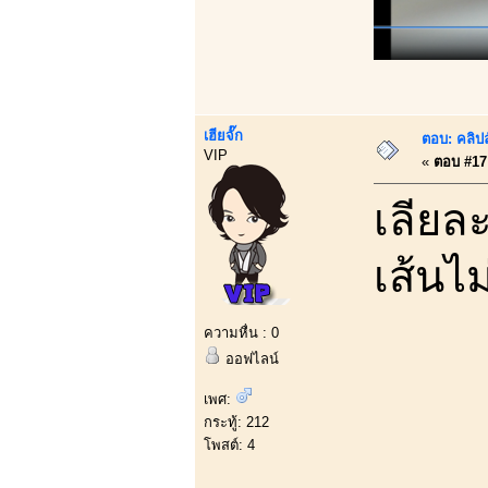
เฮียจั๊ก
ตอบ: คลิป
VIP
«
ตอบ #17 
เลียล
เส้นไ
ความหื่น : 0
ออฟไลน์
เพศ:
กระทู้: 212
โพสต์: 4