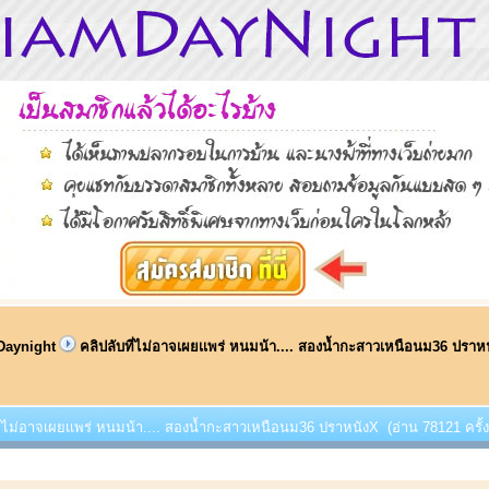
Daynight
คลิปลับที่ไม่อาจเผยเเพร่ หนมน้า.... สองน้ำกะสาวเหนือนม36 ปราห
ที่ไม่อาจเผยเเพร่ หนมน้า.... สองน้ำกะสาวเหนือนม36 ปราหนังX (อ่าน 78121 ครั้ง