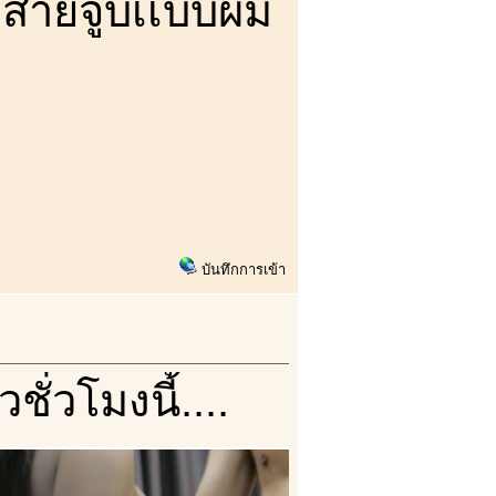
..สายจูบเเบบผม
บันทึกการเข้า
ั่วโมงนี้....