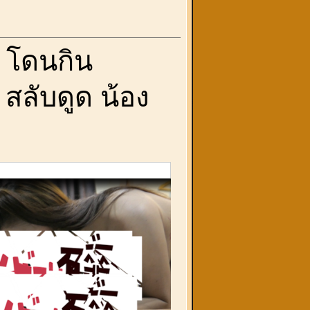
จ โดนกิน
 สลับดูด น้อง