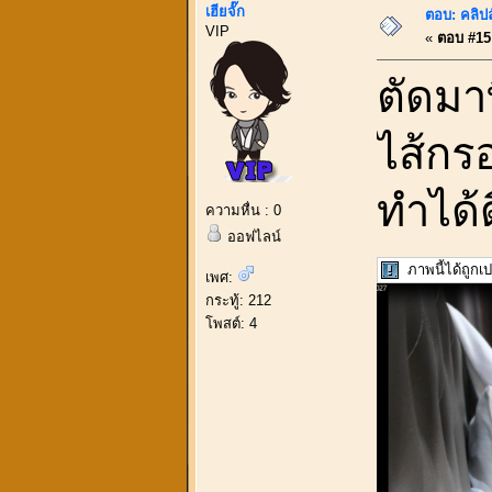
เฮียจั๊ก
ตอบ: คลิป
VIP
«
ตอบ #15 
ตัดมา
ไส้กร
ทำได้ด
ความหื่น : 0
ออฟไลน์
ภาพนี้ได้ถูก
เพศ:
กระทู้: 212
โพสต์: 4