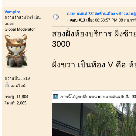
Vampire
ตอบ: นมแท้ 38"สะท้านเมือง <ข้าวหอม@
ความรักแวมไพร์ เป็น
«
ตอบ #13 เมื่อ:
08:58:57 PM 08 กุมภาพั
อมตะ
Global Moderator
สองฝั่งห้องบริการ ฝั่ง
3000
ฝั่งขวา เป็นห้อง V คือ 
ความหื่น : 219
ออฟไลน์
กระทู้: 11,804
ภาพนี้ได้ถูกเปลี่ยนขนาด ขนาดต้นฉบับคือ 936
โพสต์: 2,065