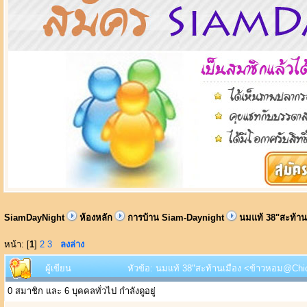
SiamDayNight
ห้องหลัก
การบ้าน Siam-Daynight
นมแท้ 38"สะท้าน
หน้า: [
1
]
2
3
ลงล่าง
ผู้เขียน
หัวข้อ: นมแท้ 38"สะท้านเมือง <ข้าวหอม@Chic 
0 สมาชิก และ 6 บุคคลทั่วไป กำลังดูอยู่