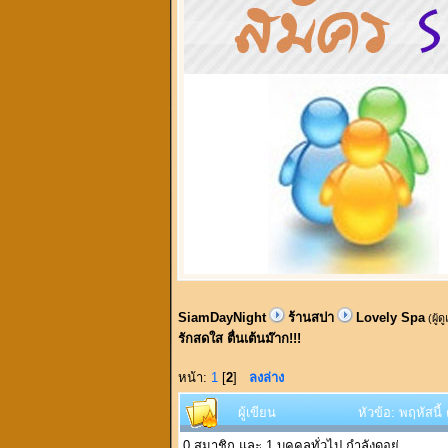
SiamDayNight
ร้านสปา
Lovely Spa
(ผู้ด
รักสดใส ตื่นเต้นม๊าก!!!
หน้า:
1
[
2
]
ลงล่าง
ผู้เขียน
หัวข้อ: พฤหัสนี้
0 สมาชิก และ 1 บุคคลทั่วไป กำลังดูอยู่