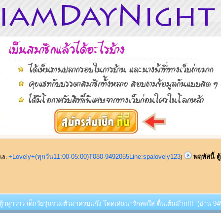
+Lovely+(ทุกวัน11:00-05:00)T080-9492055Line:spalovely123
พฤหัสนี้ ต
ูแล:
)
 ตู้วหูวววว เด็กวัยรุ่นรวมตัวมาครบแก๊ง โดดเด่นน่ารักสดใส ตื่นเต้นม๊าก!!! (อ่าน 949