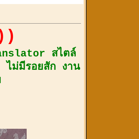
้))
ranslator สไตล์
ี ไม่มีรอยสัก งาน
ม