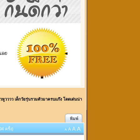
ู้วหูวววว เด็กวัยรุ่นรวมตัวมาครบแก๊ง โดดเด่นน่า
พิมพ์
A
A
4 ครั้ง)
A
A