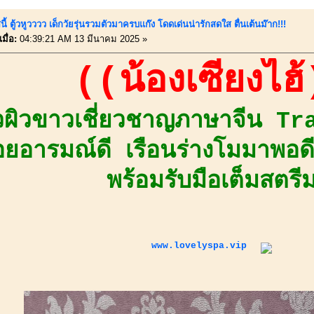
ี้ ตู้วหูวววว เด็กวัยรุ่นรวมตัวมาครบแก๊ง โดดเด่นน่ารักสดใส ตื่นเต้นม๊าก!!!
มื่อ:
04:39:21 AM 13 มีนาคม 2025 »
((น้องเซี่ยงไฮ
วผิวขาวเชี่ยวชาญภาษาจีน T
้อยอารมณ์ดี เรือนร่างโมมาพอด
พร้อมรับมือเต็มสตรี
www.lovelyspa.vip