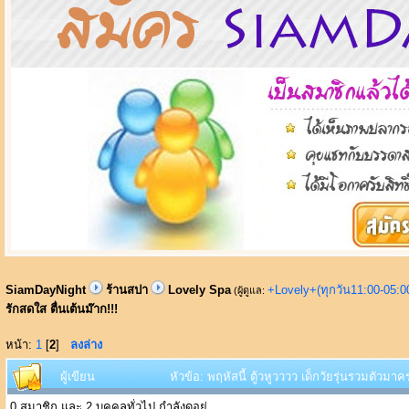
SiamDayNight
ร้านสปา
Lovely Spa
+Lovely+(ทุกวัน11:00-05:
(ผู้ดูแล:
รักสดใส ตื่นเต้นม๊าก!!!
หน้า:
1
[
2
]
ลงล่าง
ผู้เขียน
หัวข้อ: พฤหัสนี้ ตู้วหูวววว เด็กวัยรุ่นรวมตัวมา
0 สมาชิก และ 2 บุคคลทั่วไป กำลังดูอยู่