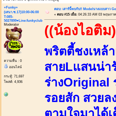
+Funky+
ตอบ: เสาร์นี้พบกับ!! Modelนางแบบสาว Go 
(เสนา.ซ.17)10:00-06:00
«
ตอบ #15 เมื่อ:
04:26:33 AM 03 พฤษภาค
T:085-
5027899♥Line:funkyclub
Moderator
((น้องไอติม)
พริตตี้ชงเหล้า
ความหื่น : 0
สายLแสนน่ารั
ออนไลน์
กระทู้: 71,697
ร่างOriginal ร
โพสต์: 4,936
รอยสัก สวยลง
ตามใจมาได้เต