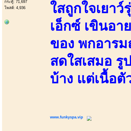
กระทู้: 71,697
ใสถูกใจเยาว์
โพสต์: 4,936
เอ็กซ์ เขินอา
ของ พกอารมณ์
สดใสเสมอ รูป
บ้าง แต่เนื้อต
www.funkyspa.vip