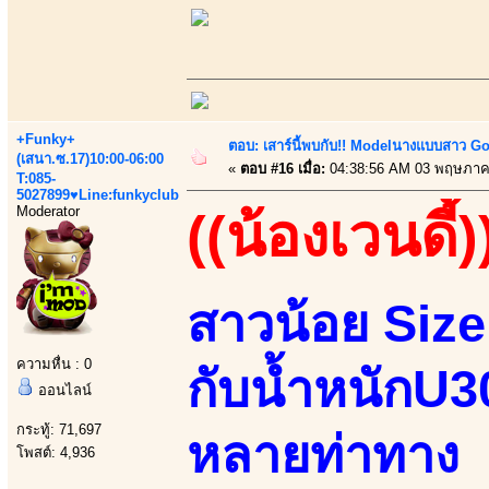
+Funky+
ตอบ: เสาร์นี้พบกับ!! Modelนางแบบสาว Go 
(เสนา.ซ.17)10:00-06:00
«
ตอบ #16 เมื่อ:
04:38:56 AM 03 พฤษภาค
T:085-
5027899♥Line:funkyclub
Moderator
((น้องเวนดี้)
สาวน้อย Size
ความหื่น : 0
กับน้ำหนักU
ออนไลน์
กระทู้: 71,697
หลายท่าทาง 
โพสต์: 4,936