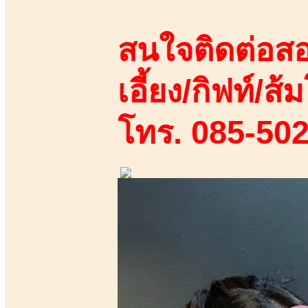
สนใจติดต่อสอ
เอี้ยง/กิฟท์/ส้ม
โทร. 085-50