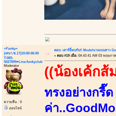
+Funky+
ตอบ: เสาร์นี้พบกับ!! Modelนางแบบสาว Go 
(เสนา.ซ.17)10:00-06:00
«
ตอบ #19 เมื่อ:
04:43:41 AM 03 พฤษภาค
T:085-
5027899♥Line:funkyclub
Moderator
((น้องเค้กส้
ทรงอย่างกรี๊ด 
ความหื่น : 0
ค่า..GoodMo
ออนไลน์