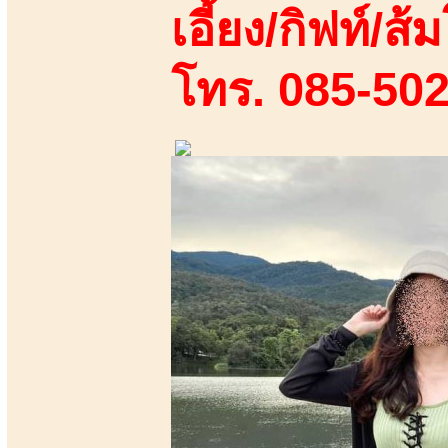
เอี้ยง/กิฟท์/ส้ม
โทร. 085-50