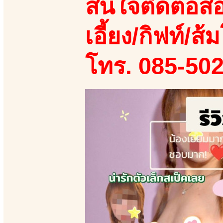
สนใจติดต่อสอ
เอี้ยง/กิฟท์/ส้ม
โทร. 085-50