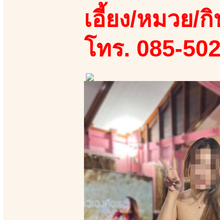
เอี้ยง/หมวย/กิ
โทร. 085-50