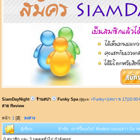
SiamDayNight
ร้านสปา
Funky Spa
+Funky+(เสนา.ซ.17)10:00-
(ผู้ดูแล:
สาย Review
หน้า:
1
[
2
]
ลงล่าง
ผู้เขียน
หัวข้อ: เสาร์นี้พบกับ!! Modelนางแบบสาว Go Int
0 สมาชิก และ 3 บุคคลทั่วไป กำลังดูอยู่