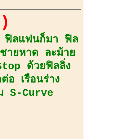
))
ส ฟิลแฟนก็มา ฟิล
ิมชายหาด ละม้าย
Stop ด้วยฟิลลิ่ง
ต่อ เรือนร่าง
้อม S-Curve