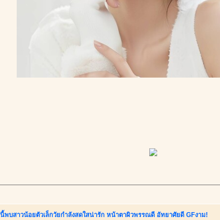
นี้พบสาวน้อยตัวเล็กวัยกำลังสดใสน่ารัก หน้าตาผิวพรรณดี อัทยาศัยดี GFงาม!