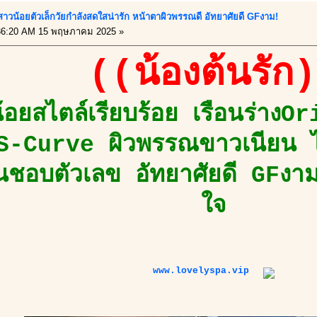
สาวน้อยตัวเล็กวัยกำลังสดใสน่ารัก หน้าตาผิวพรรณดี อัทยาศัยดี GFงาม!
6:20 AM 15 พฤษภาคม 2025 »
((น้องต้นรัก
้อยสไตล์เรียบร้อย เรือนร่าง
S-Curve ผิวพรรณขาวเนียน ไ
ื่นชอบตัวเลข อัทยาศัยดี GFงา
ใจ
www.lovelyspa.vip