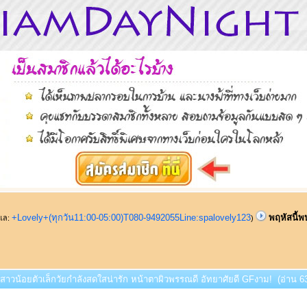
+Lovely+(ทุกวัน11:00-05:00)T080-9492055Line:spalovely123
พฤหัสนี้พ
ูแล:
)
บสาวน้อยตัวเล็กวัยกำลังสดใสน่ารัก หน้าตาผิวพรรณดี อัทยาศัยดี GFงาม! (อ่าน 63