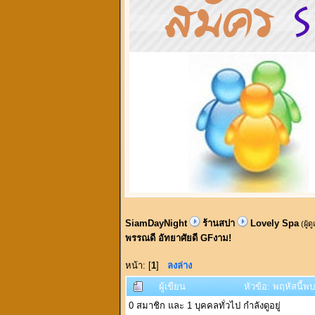
SiamDayNight
ร้านสปา
Lovely Spa
(ผู้ด
พรรณดี อัทยาศัยดี GFงาม!
หน้า: [
1
]
ลงล่าง
ผู้เขียน
หัวข้อ: พฤหัสนี้พ
0 สมาชิก และ 1 บุคคลทั่วไป กำลังดูอยู่