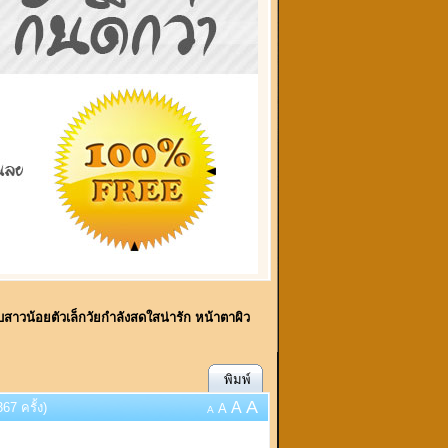
บสาวน้อยตัวเล็กวัยกำลังสดใสน่ารัก หน้าตาผิว
พิมพ์
A
A
67 ครั้ง)
A
A