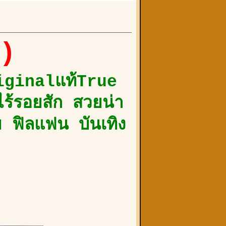
))
Originalแท้True
ร้รอยสัก สวยน่า
ม ฟิลแฟน บันเทิง