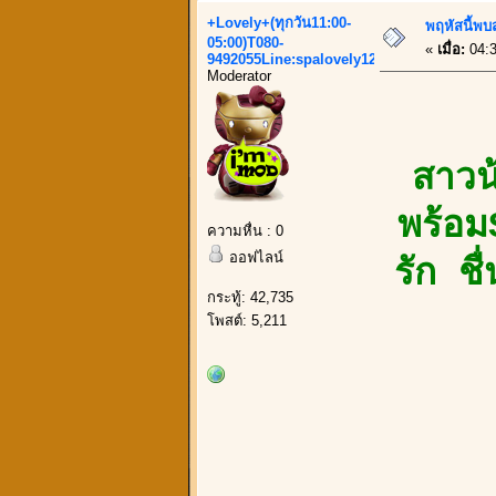
+Lovely+(ทุกวัน11:00-
พฤหัสนี้พบ
05:00)T080-
«
เมื่อ:
04:3
9492055Line:spalovely123
Moderator
สาวน
พร้อม
ความหื่น : 0
ออฟไลน์
รัก ช
กระทู้: 42,735
โพสต์: 5,211