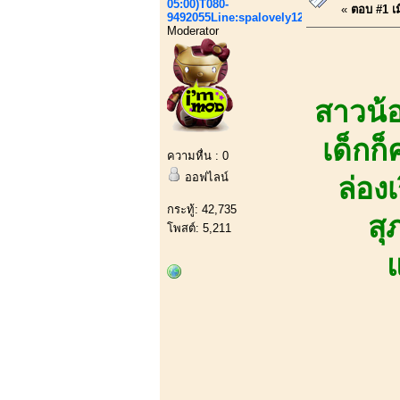
05:00)T080-
«
ตอบ #1 เมื
9492055Line:spalovely123
Moderator
สาวน้อ
เด็กก
ความหื่น : 0
ออฟไลน์
ล่อง
กระทู้: 42,735
สุ
โพสต์: 5,211