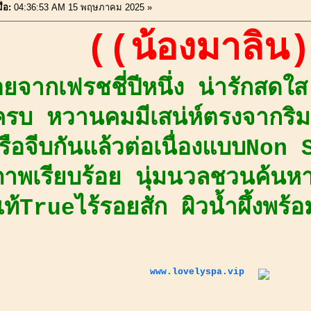
่อ:
04:36:53 AM 15 พฤษภาคม 2025 »
((น้องมาลิน
ยจากเฟรชชี่ปีหนึ่ง น่ารักสดใ
็ครบ หวานคมมีเสน่ห์ตรงจากร
เรือจีบกันแล้วต่อเนื่องแบบNon 
ภาพเรียบร้อย นุ่มนวลชวนค้นหา
แท้Trueไร้รอยสัก ผิวน้ำผึ้งพร
www.lovelyspa.vip