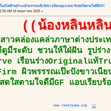
มาในสไตล์Fit&Firmผิวพรรรณเป๊ะปังขาวเนียนนุ่มนวลน่ารักสดใสตามใจดีมีGF!
2:55 AM 16 พฤษภาคม 2025 »
((น้องหลินหลิ
สาวคล่องแคล่วภาษาต่างประเทศ
ดีดูมีระดับ ชวนให้ใฝ่ฝัน รูปร่
rve เรือนร่างOriginalแท้Tr
irm ผิวพรรรณเป๊ะปังขาวเนียน
กสดใสตามใจดีมีGF แอบเรียบร้
www.lovelyspa.vip