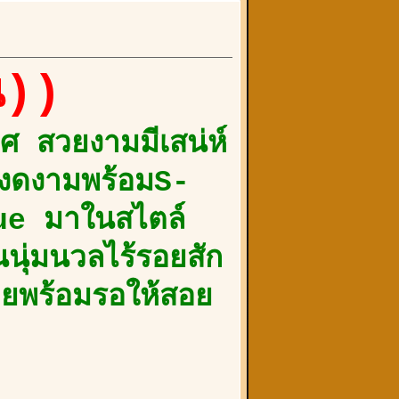
น))
 สวยงามมีเสน่ห์
างงดงามพร้อมS-
ue มาในสไตล์
นุ่มนวลไร้รอยสัก
อยพร้อมรอให้สอย