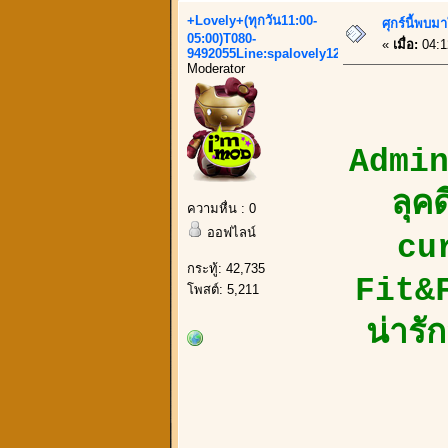
+Lovely+(ทุกวัน11:00-
ศุกร์นี้พบ
05:00)T080-
«
เมื่อ:
04:1
9492055Line:spalovely123
Moderator
Admin
ลุค
ความหื่น : 0
ออฟไลน์
cu
กระทู้: 42,735
Fit&F
โพสต์: 5,211
น่ารั