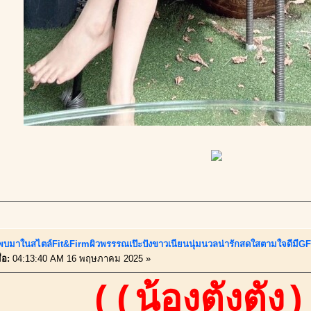
นี้พบมาในสไตล์Fit&Firmผิวพรรรณเป๊ะปังขาวเนียนนุ่มนวลน่ารักสดใสตามใจดีมีGF
่อ:
04:13:40 AM 16 พฤษภาคม 2025 »
((น้องตังตัง