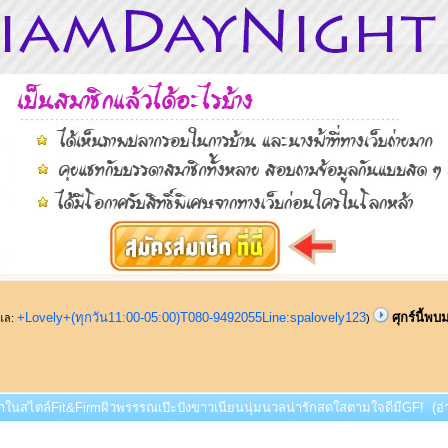
+Lovely+(ทุกวัน11:00-05:00)T080-9492055Line:spalovely123
ศุกร์นี้พ
ูแล:
)
บมาในสไตล์Fit&Firmผิวพรรรณเป๊ะปังขาวเนียนนุ่มนวลน่ารักสดใสตามใจดีมีGF! (อ่า