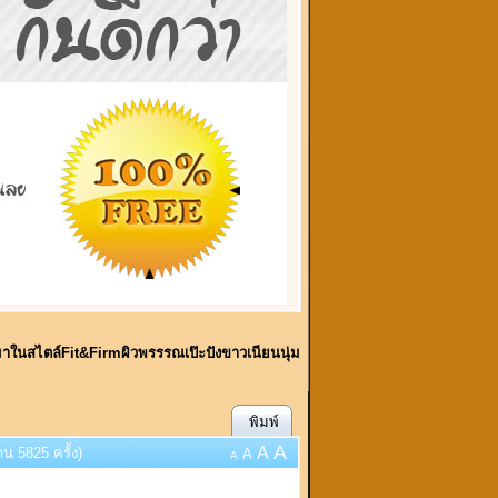
บมาในสไตล์Fit&Firmผิวพรรรณเป๊ะปังขาวเนียนนุ่ม
พิมพ์
A
A
น 5825 ครั้ง)
A
A