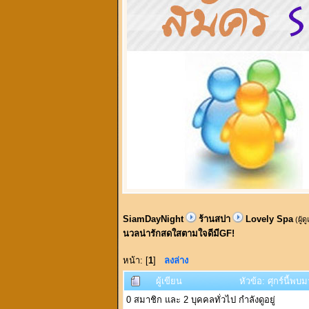
SiamDayNight
ร้านสปา
Lovely Spa
(ผู้ด
นวลน่ารักสดใสตามใจดีมีGF!
หน้า: [
1
]
ลงล่าง
ผู้เขียน
หัวข้อ: ศุกร์นี้พ
0 สมาชิก และ 2 บุคคลทั่วไป กำลังดูอยู่