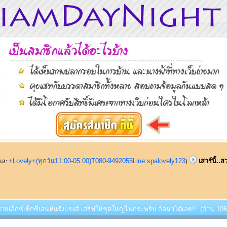
+Lovely+(ทุกวัน11:00-05:00)T080-9492055Line:spalovely123
เสาร์นี้..
ูแล:
)
..สวยเอ็กซ์เซ็กซี่เสน่ห์แร๊งแรงส์ เสริฟให้ชุดใหญ่ไฟกระพริบ จัดมาได้เลย!! (อ่าน 106