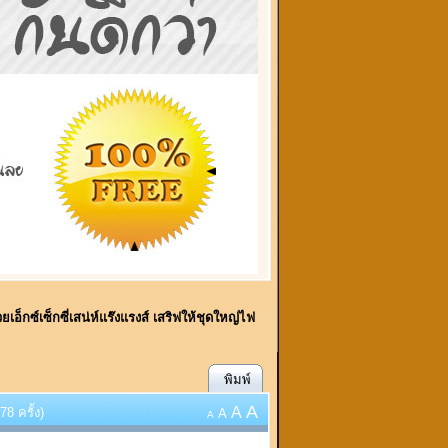
สวยเอ็กซ์เซ็กซี่เสน่ห์แร๊งแรงส์ เสริฟให้ชุดใหญ่ไฟ
พิมพ์
A
A
78 ครั้ง)
A
A