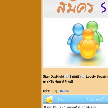
SiamDayNight
ร้านสปา
Lovely Spa
(ผู้ด
กระพริบ จัดมาได้เลย!!
หน้า:
1
[
2
]
ลงล่าง
ผู้เขียน
หัวข้อ: เสาร์นี้
0 สมาชิก และ 1 บุคคลทั่วไป กำลังดูอยู่