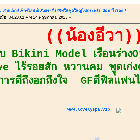
ี้..สวยเอ็กซ์เซ็กซี่เสน่ห์แร๊งแรงส์ เสริฟให้ชุดใหญ่ไฟกระพริบ จัดมาได้เลย!!
มื่อ:
04:20:01 AM 24 พฤษภาคม 2025 »
((น้องอีวา)
บ Bikini Model เรือนร่างO
e ไร้รอยสัก หวานคม พูุดเก่งค
การดีถึงอกถึงใจ GFดีฟิลแฟนได
www.lovelyspa.vip