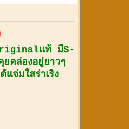
)
riginalแท้ มีS-
ุยคล่องอยู่ยาวๆ
้แจ่มใสร่าเริง