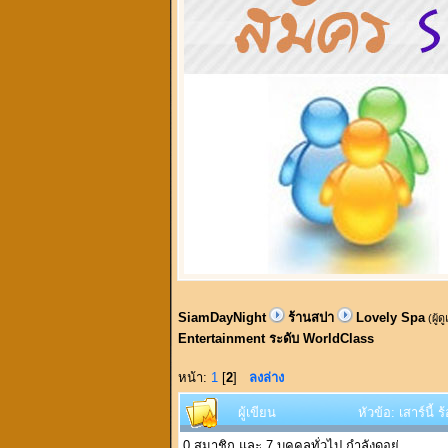
SiamDayNight
ร้านสปา
Lovely Spa
(ผู้ด
Entertainment ระดับ WorldClass
หน้า:
1
[
2
]
ลงล่าง
ผู้เขียน
หัวข้อ: เสาร์นี้
0 สมาชิก และ 7 บุคคลทั่วไป กำลังดูอยู่