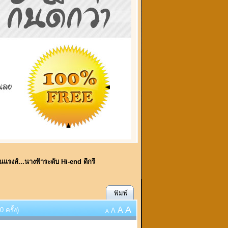
้อนแรงส์...นางฟ้าระดับ Hi-end ดีกรี
พิมพ์
A
A
 ครั้ง)
A
A