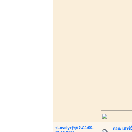
+Lovely+(ทุกวัน11:00-
ตอบ: เสาร์น