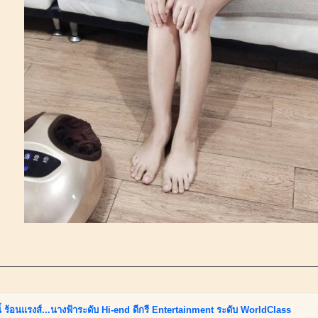
ี้ ร้อนแรงส์...นางฟ้าระดับ Hi-end ดีกรี Entertainment ระดับ WorldClass