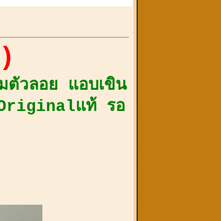
))
้มตัวลอย แอบเขิน
างOriginalแท้ รอ