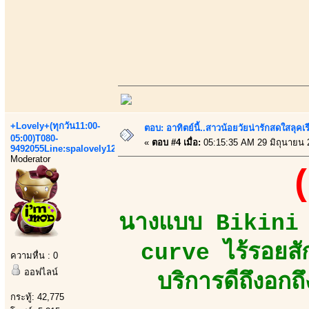
+Lovely+(ทุกวัน11:00-
ตอบ: อาทิตย์นี้..สาวน้อยวัยน่ารักสดใสลุค
05:00)T080-
«
ตอบ #4 เมื่อ:
05:15:35 AM 29 มิถุนายน 
9492055Line:spalovely123
Moderator
(
นางแบบ Bikini M
curve ไร้รอยสั
ความหื่น : 0
ออฟไลน์
บริการดีถึงอกถ
กระทู้: 42,775