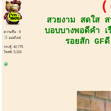
(
สวยงาม สดใส สาว
บอบบางพอดีคำ เร
ความหื่น : 0
ออฟไลน์
รอยสัก GFดี
กระทู้: 42,775
โพสต์: 5,215