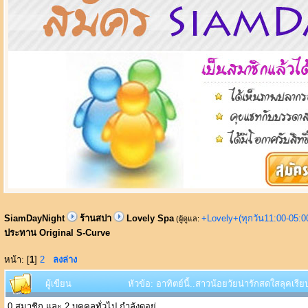
SiamDayNight
ร้านสปา
Lovely Spa
+Lovely+(ทุกวัน11:00-05:
(ผู้ดูแล:
ประทาน Original S-Curve
หน้า: [
1
]
2
ลงล่าง
ผู้เขียน
หัวข้อ: อาทิตย์นี้..สาวน้อยวัยน่ารักสดใสลุคเรี
0 สมาชิก และ 2 บุคคลทั่วไป กำลังดูอยู่