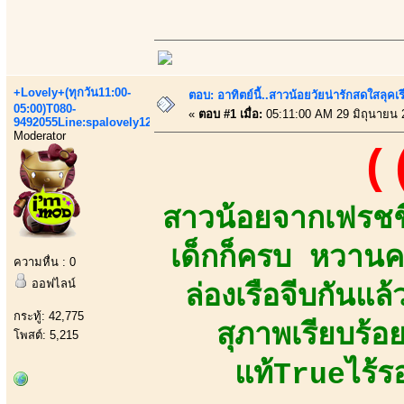
+Lovely+(ทุกวัน11:00-
ตอบ: อาทิตย์นี้..สาวน้อยวัยน่ารักสดใสลุค
05:00)T080-
«
ตอบ #1 เมื่อ:
05:11:00 AM 29 มิถุนายน 
9492055Line:spalovely123
Moderator
(
สาวน้อยจากเฟรชชี
เด็กก็ครบ หวานค
ความหื่น : 0
ออฟไลน์
ล่องเรือจีบกันแล
กระทู้: 42,775
สุภาพเรียบร้อ
โพสต์: 5,215
แท้Trueไร้ร