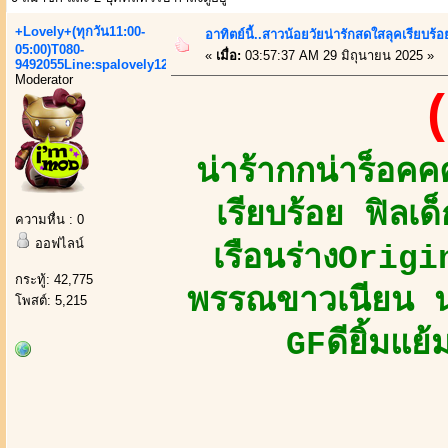
+Lovely+(ทุกวัน11:00-
อาทิตย์นี้..สาวน้อยวัยน่ารักสดใสลุคเรียบร
05:00)T080-
«
เมื่อ:
03:57:37 AM 29 มิถุนายน 2025 »
9492055Line:spalovely123
Moderator
(
น่าร้ากกน่าร็อ
เรียบร้อย ฟิลเ
ความหื่น : 0
ออฟไลน์
เรือนร่างOrig
กระทู้: 42,775
พรรณขาวเนียน นุ
โพสต์: 5,215
GFดียิ้มแย