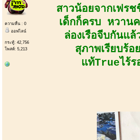
สาวน้อยจากเฟรชชี
เด็กก็ครบ หวานค
ความหื่น : 0
ออฟไลน์
ล่องเรือจีบกันแล
กระทู้: 42,756
สุภาพเรียบร้อ
โพสต์: 5,213
แท้Trueไร้ร