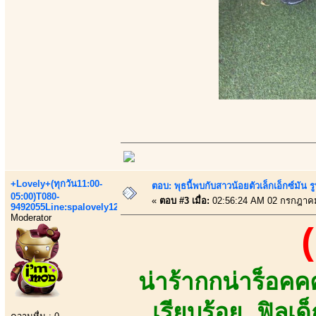
+Lovely+(ทุกวัน11:00-
ตอบ: พุธนี้พบกับสาวน้อยตัวเล็กเอ็กซ์มัน รูป
05:00)T080-
«
ตอบ #3 เมื่อ:
02:56:24 AM 02 กรกฎาค
9492055Line:spalovely123
Moderator
(
น่าร้ากกน่าร็อ
เรียบร้อย ฟิลเ