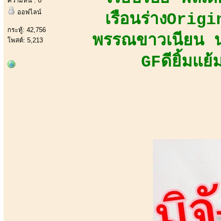
ความหื่น : 0
ออฟไลน์
เรือนร่างOrig
กระทู้: 42,756
พรรณขาวเนียน นุ
โพสต์: 5,213
GFดียิ้มแย