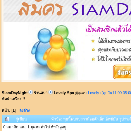
SiamDayNight
ร้านสปา
Lovely Spa
+Lovely+(ทุกวัน11:00-05:
(ผู้ดูแล:
ฟัดน่าเหวี่ยง!!!
หน้า: [
1
]
ลงล่าง
ผู้เขียน
หัวข้อ: พุธนี้พบกับสาวน้อยตัวเล็กเอ็กซ์มัน รูปร่างด
0 สมาชิก และ 1 บุคคลทั่วไป กำลังดูอยู่