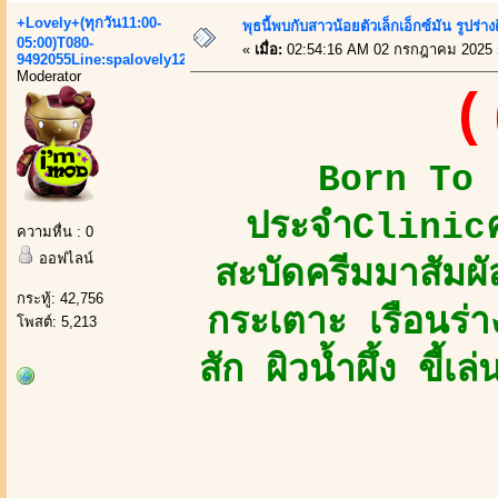
+Lovely+(ทุกวัน11:00-
พุธนี้พบกับสาวน้อยตัวเล็กเอ็กซ์มัน รูปร่างด
05:00)T080-
«
เมื่อ:
02:54:16 AM 02 กรกฎาคม 2025 
9492055Line:spalovely123
Moderator
(
Born To B
ประจำClinicคว
ความหื่น : 0
ออฟไลน์
สะบัดครีมมาสัมผัส
กระทู้: 42,756
กระเตาะ เรือนร่
โพสต์: 5,213
สัก ผิวน้ำผึ้ง ขี