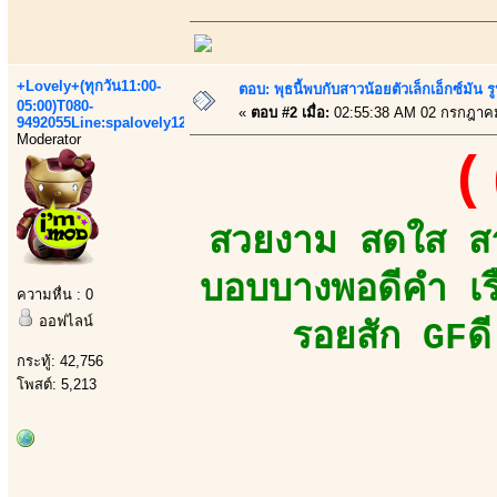
+Lovely+(ทุกวัน11:00-
ตอบ: พุธนี้พบกับสาวน้อยตัวเล็กเอ็กซ์มัน รูป
05:00)T080-
«
ตอบ #2 เมื่อ:
02:55:38 AM 02 กรกฎาค
9492055Line:spalovely123
Moderator
(
สวยงาม สดใส สาว
บอบบางพอดีคำ เร
ความหื่น : 0
ออฟไลน์
รอยสัก GFดี
กระทู้: 42,756
โพสต์: 5,213