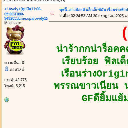
+Lovely+(ทุกวัน11:00-
พุธนี้..สาวน้อยตัวเล็กเอ็กซ์มัน เรื่อนร่างฟ้า
05:00)T080-
«
เมื่อ:
02:24:53 AM 30 กรกฎาคม 2025 »
9492055Line:spalovely123
Moderator
(
น่าร้ากกน่าร็อ
เรียบร้อย ฟิลเ
ความหื่น : 0
ออนไลน์
เรือนร่างOrig
กระทู้: 42,775
พรรณขาวเนียน นุ
โพสต์: 5,215
GFดียิ้มแย