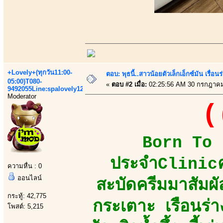
+Lovely+(ทุกวัน11:00-
ตอบ: พุธนี้..สาวน้อยตัวเล็กเอ็กซ์มัน เรื่อนร
05:00)T080-
«
ตอบ #2 เมื่อ:
02:25:56 AM 30 กรกฎาคม
9492055Line:spalovely123
Moderator
(
Born To B
ประจำClinicคว
ความหื่น : 0
ออนไลน์
สะบัดครีมมาสัมผัส
กระทู้: 42,775
กระเตาะ เรือนร่
โพสต์: 5,215