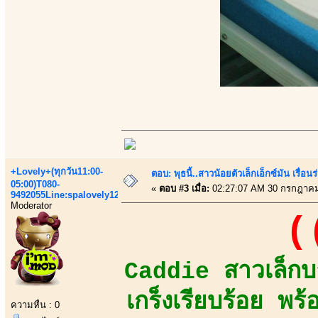
+Lovely+(ทุกวัน11:00-
ตอบ: พุธนี้..สาวน้อยตัวเล็กเอ็กซ์มัน เรื่อนร
05:00)T080-
«
ตอบ #3 เมื่อ:
02:27:07 AM 30 กรกฎาคม
9492055Line:spalovely123
Moderator
(
Caddie สาวเล็กบา
เกร็งเรียบร้อย พ
ความหื่น : 0