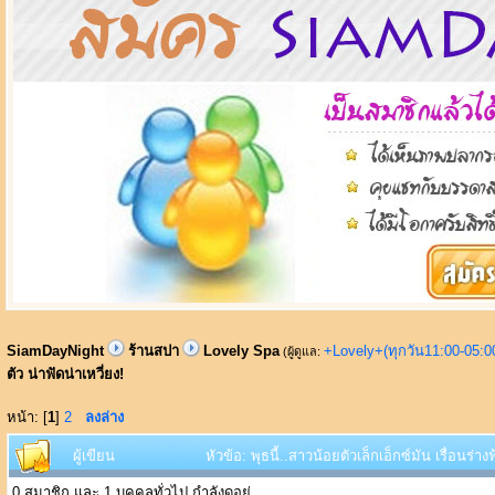
SiamDayNight
ร้านสปา
Lovely Spa
+Lovely+(ทุกวัน11:00-05:
(ผู้ดูแล:
ตัว น่าฟัดน่าเหวี่ยง!
หน้า: [
1
]
2
ลงล่าง
ผู้เขียน
หัวข้อ: พุธนี้..สาวน้อยตัวเล็กเอ็กซ์มัน เรื่อนร่า
0 สมาชิก และ 1 บุคคลทั่วไป กำลังดูอยู่