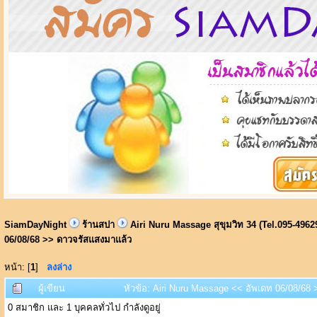
SiamDayNight
ร้านสปา
Airi Nuru Massage สุขุมวิท 34 (Tel.095-4962
06/08/68 >> ดาวจรัสแสงมาแล้ว
หน้า: [
1
]
ลงล่าง
ผู้เขียน
หัวข้อ: Airi Nuru Massage << อัพเดท 06/08/68 
0 สมาชิก และ 1 บุคคลทั่วไป กำลังดูอยู่