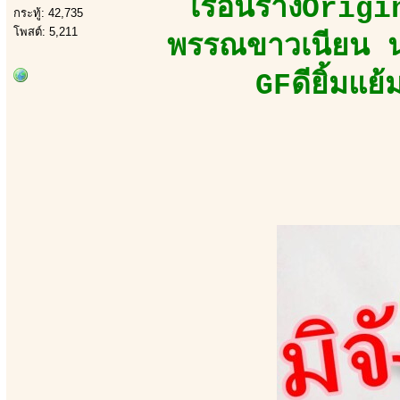
เรือนร่างOrig
กระทู้: 42,735
โพสต์: 5,211
พรรณขาวเนียน นุ
GFดียิ้มแย