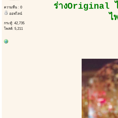
ร่างOriginal ไ
ความหื่น : 0
ออฟไลน์
ไพ
กระทู้: 42,735
โพสต์: 5,211