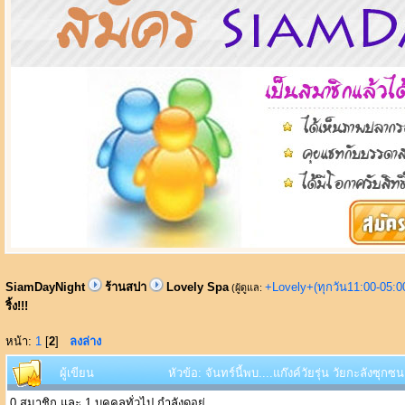
SiamDayNight
ร้านสปา
Lovely Spa
+Lovely+(ทุกวัน11:00-05:
(ผู้ดูแล:
ริ้ง!!!
หน้า:
1
[
2
]
ลงล่าง
ผู้เขียน
หัวข้อ: จันทร์นี้พบ....แก๊งค์วัยรุ่น วัยกะลังซุกซน
0 สมาชิก และ 1 บุคคลทั่วไป กำลังดูอยู่