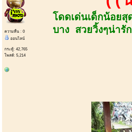
((น
โดดเด่นเด็กน้อยส
บาง สวยวิ้งๆน่ารัก
ความหื่น : 0
ออนไลน์
กระทู้: 42,765
โพสต์: 5,214