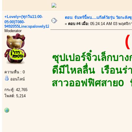
+Lovely+(ทุกวัน11:00-
ตอบ: จันทร์นี้พบ....แก๊งค์วัยรุ่น วัยกะลังซ
05:00)T080-
«
ตอบ #4 เมื่อ:
05:24:14 AM 03 พฤศจิก
9492055Line:spalovely123
Moderator
(
ซุปเปอร์จิ๋วเล็กบ
ดีมีไหลลื่น เรือ
ความหื่น : 0
ออนไลน์
สาวออฟฟิศสายO ทิ
กระทู้: 42,765
โพสต์: 5,214