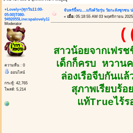
+Lovely+(ทุกวัน11:00-
จันทร์นี้พบ....แก๊งค์วัยรุ่น วัยกะลังซุกซน น่
05:00)T080-
«
เมื่อ:
05:18:55 AM 03 พฤศจิกายน 2025
9492055Line:spalovely123
Moderator
(
สาวน้อยจากเฟรชชี
เด็กก็ครบ หวานค
ความหื่น : 0
ออนไลน์
ล่องเรือจีบกันแล
กระทู้: 42,765
สุภาพเรียบร้อ
โพสต์: 5,214
แท้Trueไร้ร