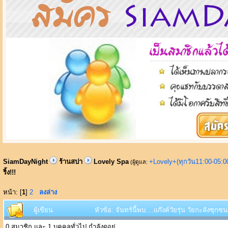
SiamDayNight
ร้านสปา
Lovely Spa
+Lovely+(ทุกวัน11:00-05:
(ผู้ดูแล:
ริ้ง!!!
หน้า: [
1
]
2
ลงล่าง
ผู้เขียน
หัวข้อ: จันทร์นี้พบ....แก๊งค์วัยรุ่น วัยกะลังซุกซน
0 สมาชิก และ 1 บุคคลทั่วไป กำลังดูอยู่