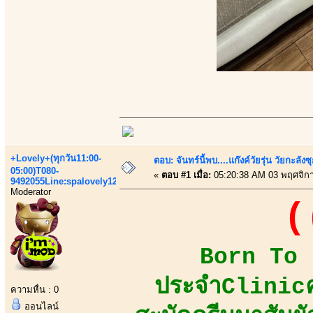
+Lovely+(ทุกวัน11:00-
ตอบ: จันทร์นี้พบ....แก๊งค์วัยรุ่น วัยกะลังซ
05:00)T080-
«
ตอบ #1 เมื่อ:
05:20:38 AM 03 พฤศจิก
9492055Line:spalovely123
Moderator
(
Born To B
ประจำClinicคว
ความหื่น : 0
ออนไลน์