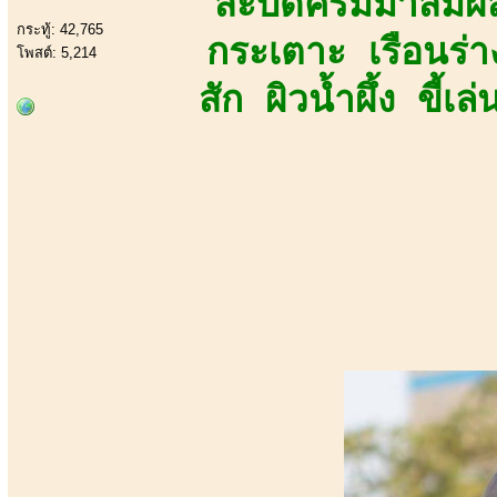
สะบัดครีมมาสัมผัส
กระทู้: 42,765
กระเตาะ เรือนร่
โพสต์: 5,214
สัก ผิวน้ำผึ้ง ขี