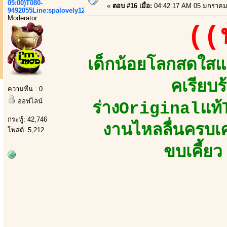
05:00)T080-
«
ตอบ #16 เมื่อ:
04:42:17 AM 05 มกราคม
9492055Line:spalovely123
Moderator
((
เด็กน้อยโลกสดใส
คเรียบร
ความหื่น : 0
ออฟไลน์
ร่างOriginalแท้
กระทู้: 42,746
งานไหลลื่นครบเค
โพสต์: 5,212
ขบเคี้ย