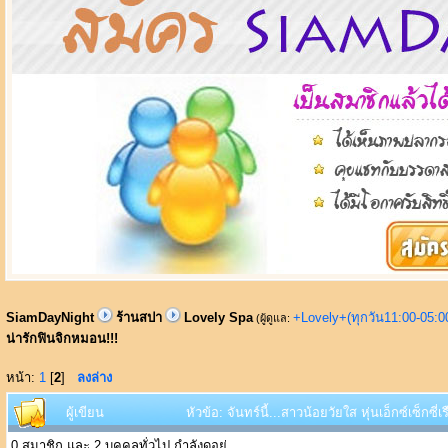
SiamDayNight
ร้านสปา
Lovely Spa
+Lovely+(ทุกวัน11:00-05:
(ผู้ดูแล:
น่ารักฟินจิกหมอน!!!
หน้า:
1
[
2
]
ลงล่าง
ผู้เขียน
หัวข้อ: จันทร์นี้...สาวน้อยวัยใส หุ่นเอ็กซ์เซ็กซ
0 สมาชิก และ 2 บุคคลทั่วไป กำลังดูอยู่