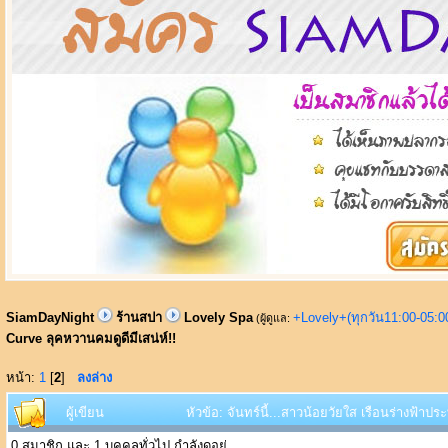
SiamDayNight
ร้านสปา
Lovely Spa
+Lovely+(ทุกวัน11:00-05:
(ผู้ดูแล:
Curve ลุคหวานคมดูดีมีเสน่ห์!!
หน้า:
1
[
2
]
ลงล่าง
ผู้เขียน
หัวข้อ: จันทร์นี้...สาวน้อยวัยใส เรือนร่างฟ้าป
0 สมาชิก และ 1 บุคคลทั่วไป กำลังดูอยู่