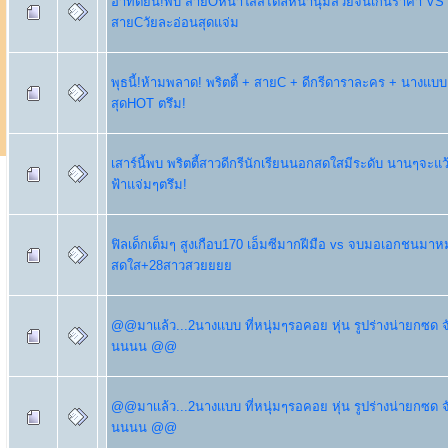
อาทิตย์นี้!พบ สายOหน้าใสสไตล์หนานุ่มสวยจนเกินราคา VS พ
สายCวัยละอ่อนสุดแจ่ม
พุธนี้!ห้ามพลาด! พริตตี้ + สายC + ดีกรีดาราละคร + นางแบ
สุดHOT ตรึม!
เสาร์นี้พบ พริตตี้สาวดีกรีนักเรียนนอกสดใสมีระดับ นานๆจะแ
ฟ้าแจ่มๆตรึม!
ฟิลเด็กเต็มๆ สูงเกือบ170 เอ็มซีมากฝีมือ vs จบมอเอกชนมาห
สดใส+28สาวสวยยยย
@@มาเเล้ว...2นางเเบบ ที่หนุ่มๆรอคอย หุ่น รูปร่างน่ายกซด 
นนนน @@
@@มาเเล้ว...2นางเเบบ ที่หนุ่มๆรอคอย หุ่น รูปร่างน่ายกซด 
นนนน @@