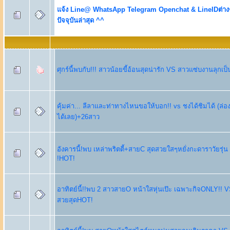
แจ้ง Line@ WhatsApp Telegram Openchat & LineIDต่างๆ 
ปัจจุบันล่าสุด ^^
ศุกร์นี้พบกับ!!! สาวน้อยขี้อ้อนสุดน่ารัก VS สาวแซ่บงานลุกเ
คุ้มค่า... ลีลาและท่าทางไหนขอให้บอก!! vs ชงได้ชิมได้ (ล่
ได้เลย)+26สาว
อังคารนี้!พบ เหล่าพริตตี้+สายC สุดสวยใสๆหยั่งกะดาราวัยรุ่น ห
!HOT!
อาทิตย์นี้!!พบ 2 สาวสายO หน้าใสหุ่นเป๊ะ เฉพาะกิจONLY!! VS
สวยสุดHOT!