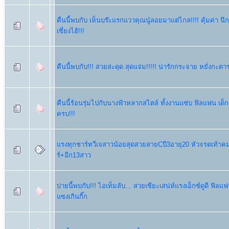
คืนนี้พบกับ เห็นบร๊ะแรกแววคุณนู๋ลอยมาแต่ไกล!!!! คุ้มค่า น
เซี่ยงไฮ้!!!
คืนนี้พบกับ!!! สวยสะดุด สุดแจ่ม!!!!! น่ารักกระจาย หยั่งกะดาราซี
คืนนี้ร้อนรุ่มไปกับนางฟ้าหลากสไตล์ ทั้งงานแซ่บ ฟิลแฟน เด็
ครบ!!!
แรงทุกชาร์ทวีเจสาวน้อยสุดสวยสายCปี3อายุ20 หัวจรดเท้าคมเป
ร์+อีก13สาว
บ่ายนี้พบกับ!!! ไอเท็มลับ... สวยเซียะเสน่ห์แรงเอ็กซ์ดูดี ฟิ
แซงเกินกิ๊ก