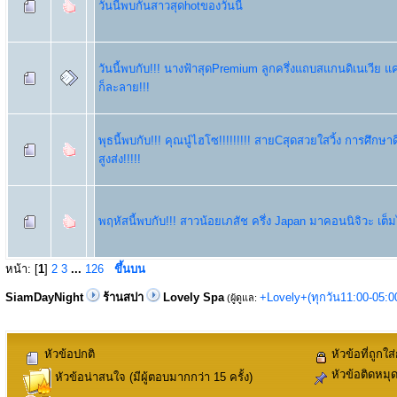
วันนี้พบกันสาวสุดhotของวันนี้
วันนี้พบกับ!!! นางฟ้าสุดPremium ลูกครึ่งแถบสแกนดิเนเวีย แค
ก็ละลาย!!!
พุธนี้พบกับ!!! คุณนู๋ไฮโซ!!!!!!!!! สายCสุดสวยใสวิ้ง การศึกษา
สูงส่ง!!!!!
พฤหัสนี้พบกับ!!! สาวน้อยเภสัช ครึ่ง Japan มาคอนนิจิวะ เต็มไ
หน้า: [
1
]
2
3
...
126
ขึ้นบน
SiamDayNight
ร้านสปา
Lovely Spa
+Lovely+(ทุกวัน11:00-05:
(ผู้ดูแล:
หัวข้อปกติ
หัวข้อที่ถูกใส
หัวข้อติดหมุ
หัวข้อน่าสนใจ (มีผู้ตอบมากกว่า 15 ครั้ง)