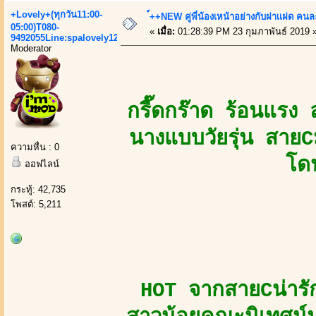
+Lovely+(ทุกวัน11:00-
์++NEW คู่พี่น้องเหน้าอย่างกับฝาเเฝด คนละ
05:00)T080-
«
เมื่อ:
01:28:39 PM 23 กุมภาพันธ์ 2019 
9492055Line:spalovely123
Moderator
กรี๊ดกร๊าด ร้อนแรง ล
นางแบบวัยรุ่น สายC
ความหื่น : 0
โด
ออฟไลน์
กระทู้: 42,735
โพสต์: 5,211
HOT จากสายCน่ารักจ