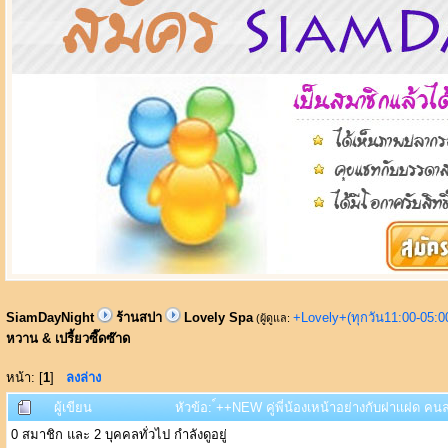
SiamDayNight
ร้านสปา
Lovely Spa
+Lovely+(ทุกวัน11:00-05:
(ผู้ดูแล:
หวาน & เปรี้ยวซี๊ดซ๊าด
หน้า: [
1
]
ลงล่าง
ผู้เขียน
หัวข้อ: ์++NEW คู่พี่น้องเหน้าอย่างกับฝาเเฝด คนล
0 สมาชิก และ 2 บุคคลทั่วไป กำลังดูอยู่