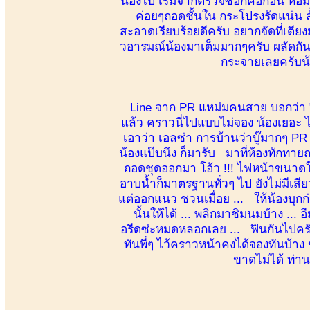
น้องไป เริ่มจากตรวจซอกคอก่อน หอมๆ 
ค่อยๆถอดชั้นใน กระโปรงรัดแน่น สั
สะอาดเรียบร้อยดีครับ อยากจัดที่เตียง
วอารมณ์น้องมาเต็มมากๆครับ ผลัดกันร
กระจายเลยครับน้อ
Line จาก PR แหม่มคนสวย บอกว่า "ว
แล้ว คราวนี่ไปแบบไม่จอง น้องเยอะ ไ
เอาว่า เอลซ่า การบ้านว่าบู๊มากๆ PR 
น้องแป๊บนึง ก็มารับ มาที่ห้องทักทา
ถอดชุดออกมา โอ้ว !!! ไฟหน้าขนาดใช
อาบน้ำก็มาตรฐานทั่วๆ ไป ยังไม่มีเสี
แต่ออกแนว ชวนเมื่อย ... ให้น้องบุก
นั้นให้ได้ ... พลิกมาชิมนมบ้าง ..
อรีดซ่ะหมดหลอกเลย ... ฟินกันไปครั
ทันพี่ๆ ไว้คราวหน้าคงได้จองทันบ้
ขาดไม่ได้ ท่าน