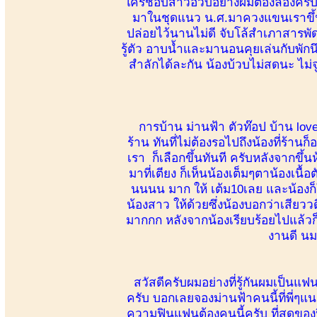
ใครชอบสาวอวบอย่างผมต้องลองครับ เ
มาในชุดแนว น.ศ.มาควงแขนเราขึ้นห
ปล่อยไว้นานไม่ดี จับโล้สำเภาสารพัด
รู้ตัว อาบน้ำและมานอนคุยเล่นกับพัก
สำลักได้ละกัน น้องบ้วบไม่สดนะ ไม่
การบ้าน ม่านฟ้า ตัวท๊อป บ้าน lov
ร้าน ทันที่ไม่ต้องรอไปถึงน้องที่ร้
เรา ก็เลือกขึ้นทันที ครับหลังจากขึ้น
มาที่เตียง ก็เห็นน้องเต็มๆตาน้องเนื
นนนน มาก ให้ เต้ม10เลย และน้องก็ใ
น้องสาว ให้ด้วยซึ่งน้องบอกว่าเสียววด
มากกก หลังจากน้องเรียบร้อยไปแล้วก็ตั
งานดี น
สวัสดีครับผมอย่างที่รู้กันผมเป็น
ครับ บอกเลยจองม่านฟ้าคนนี้ที่พี่ๆแนะ
ความฟินแฟนต้องคนนี้ครับ ที่สุดของฟ