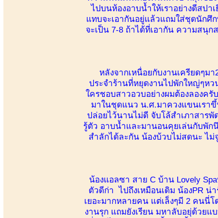
ไปบนห้องอาบน้ำให้เราอย่างดีสปาเย
แทบจะเอากันอยู่แล้วแถมใส่ชุดนักศึก
จะเป็น 7-8 ถ้าได้ที่เอากัน ความสนุก
หลังจากเหนื่อยกับงานเครียดๆม
ประจำร้านที่หยุดงานไปพักใหญ่ๆหว
ใครชอบสาวอวบอย่างผมต้องลองครับ เ
มาในชุดแนว น.ศ.มาควงแขนเราขึ้นห
ปล่อยไว้นานไม่ดี จับโล้สำเภาสารพัด
รู้ตัว อาบน้ำและมานอนคุยเล่นกับพัก
สำลักได้ละกัน น้องบ้วบไม่สดนะ ไม่
น้องแอลซา สาย C บ้าน Lovely Spaบ
ตัวดีก่า ไปถึงเหมือนเดิม น้องPR น
เยอะมากหลายคน แต่เล็งๆมี 2 คนนี่
งานรุก แถมยังเรียน มหาลับอยุ่ด้วยแบบ