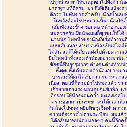
ไปทุกส่วน พาให้ขนลุกซ่าไปทั้งตัว น้อ
มาตรฐานที่ดีครับ มา ถึงที่เตียงน้อ
ดีกว่า ไม่ทันขาดคำครับ น้องบิ๊วเลยท
ในพวังค์อะไรประมาณนั้น น้องใช้ลิ้
แก้มทั้งสองข้าง ซอกคอ หน้าอกของผม
สมควรครับ มือน้องเองก็ซุกขนใช้ได้ เร
นานนัก ไฟหน้าของน้องก็เริ่มทำงาน
แบบเสียงหลง งานของน้องเป็นสไตล์ที่เร
ได้ลุ้น แต่ก็ได้เสียวเเฝงไปด้วยความเส
บีบไฟหน้าทั้งสองเต้าน้องอย่างเมามัน 
ช๊อตนี้ฟินๆๆๆมากๆ ต่างคนต่างทำหน้าที
ทั้งดูด ทั้งเค้นสองเต้าน้องอย่าง
บรรเลงให้ผมได้เรียกว่า ผมกระตุกแล
เนื่อง ตอนนี้ก็ท่วมป่าไปหมดแล้ว ราวก
เก๊กฮวยเอาแรง นอนคุยกันซักพัก แรง
อีกรอบ ให้น้องนอนคว่ำ ละเลงเจลไปทั
ครางออกมาเป็นระยะ จนได้เวลาที่สมคว
ก้นน้องไปหมด หยิบทิชชู่เช็ดทำความส
ความต้องการไปตามระเบียบ สมแล้ว
ได้กลับมาพบน้อง แอลซ่า คนนี้อีกครั้
สมาชิกต้องมาช่วงกลางวันนะครับ ใครที