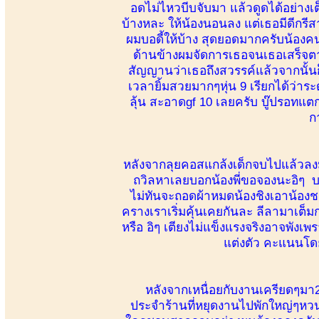
อดไม่ไหวบีบจับมา แล้วดูดได้อย่าง
บ้างหละ ให้น้องนอนลง แต่เธอมีดีกรีส
ผมบอดี้ให้บ้าง สุดยอดมากครับน้องค
ด้านข้างผมจัดการเธอจนเธอเสร็จตามท
สัญญานว่าเธอถึงสวรรค์แล้วจากนั้น
เวลายิ้มสวยมากๆหุ่น 9 เรียกได้ว่าร
ลุ้น สะอาดgf 10 เลยครับ บู๊ปรอทแ
ก
หลังจากลุยคอสแกล้งเด็กจบไปแล้วลงม
ถวิลหาเลยบอกน้องพี่ขอจองนะอิๆ บอ
ไม่ทันจะถอดผ้าหมดน้องชิงเอาน้องชาย
ครางเราเริ่มคุ้นเคยกันละ ลีลามาเต็มกา
หรือ อิๆ เตียงไม่แข็งแรงจริงอาจพัง
แต่งตัว คะแนนโดย
หลังจากเหนื่อยกับงานเครียดๆม
ประจำร้านที่หยุดงานไปพักใหญ่ๆหว