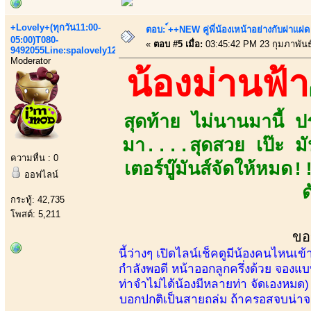
+Lovely+(ทุกวัน11:00-
ตอบ: ์++NEW คู่พี่น้องเหน้าอย่างกับฝาเเฝด
05:00)T080-
«
ตอบ #5 เมื่อ:
03:45:42 PM 23 กุมภาพันธ
9492055Line:spalovely123
Moderator
น้องม่านฟ้า
สุดท้าย ไม่นานมานี้
มา....สุดสวย เป๊ะ มั
ความหื่น : 0
เตอร์บู๊มันส์จัดให้หม
ออฟไลน์
ด
กระทู้: 42,735
โพสต์: 5,211
ขอ
นี้ว่างๆ เปิดไลน์เช็คดูมีน้องคนไหนเ
กำลังพอดี หน้าออกลูกครึ่งด้วย จองแบบไ
ท่าจำไม่ได้น้องมีหลายท่า จัดเองหมด)
บอกปกติเป็นสายถล่ม ถ้าครอสจบน่าจะ