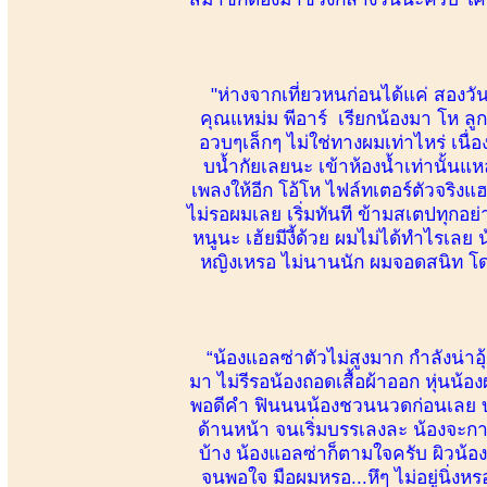
"ห่างจากเที่ยวหนก่อนได้แค่ สองวัน
คุณแหม่ม พีอาร์ เรียกน้องมา โห ลูกค
อวบๆเล็กๆ ไม่ใช่ทางผมเท่าไหร่ เนื่อ
บน้ำกัยเลยนะ เข้าห้องน้ำเท่านั้นแหล
เพลงให้อีก โอ้โห ไฟล์ทเตอร์ตัวจริงแฮ
ไม่รอผมเลย เริ่มทันที ข้ามสเตปทุกอย่าง
หนูนะ เฮ้ยมีงี้ด้วย ผมไม่ได้ทำไรเลย
หญิงเหรอ ไม่นานนัก ผมจอดสนิท โด
“น้องแอลซ่าตัวไม่สูงมาก กำลังน่าอุ
มา ไม่รีรอน้องถอดเสื้อผ้าออก หุ่น
พอดีคำ ฟินนนน้องชวนนวดก่อนเลย บอกจ
ด้านหน้า จนเริ่มบรรเลงละ น้องจะก
บ้าง น้องแอลซ่าก็ตามใจครับ ผิวน้อ
จนพอใจ มือผมหรอ...หึๆ ไม่อยู่นิ่ง