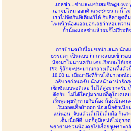
แอลซ่า...ซ่าและแซ่บสมชื่อ@Lovely
เอาจบไหม ออกตัวแรงซะขนาดนี้ ไม่จ
เราไปจัดกันที่เตียงก้ได้ กับลีลาดูด
ไฟหน้าน้องแอลบอกเลยว่าหอมหวาน ดู
ถ้ำน้องแอลซ่าแล้วผมก็ไม่รีรอที
การบ้านฉบับนี้ผมขอนำเสนอ น้องแอล
ธรรมดา เป็นแบบว่า นางแบบเข้ารอบ
น้องมาไม่นานครับ เคยเกือบจะได้เจอ
PR รู้สึกจะประมาณกลางเดือนที่แล้วนี้
18.00 น. เมื่อมาถึงที่ร้านได้มาเจอน
อธิบายก่อนครับ น้องหน้าตาน่ารัก
เซ็กซี่แบบพอดีเลย ไม่ได้สูงมากครับ
ดีครับ ไม่ได้ใหญ่มากเเต่ก็ดูโอเคเล
เริ่มพูดคุยทักทายกับน้อง น้องเป็นคน
เริ่มถอดเสื้อผ้าออก น้องเนื้อตัวเน
แน่นอน จับแล้วเต็มไม้เต็มมือ ก้นสะ
เต็มเนื้อที่ดี แต่ก็ดูมีเสน่ห์ไม่
พยายามชวนน้องคุยไปเรื่อยๆเพราะกลัวจ