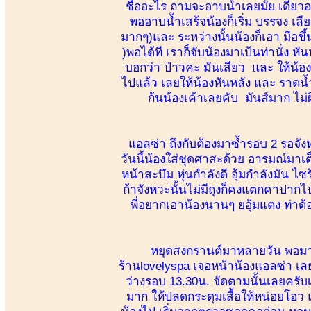
ชื่ออะไร ถามจะอาบน้ำเลยมั้ย เดีย
พออาบน้ำเสร้จน้องก็เริ่ม บรรจง เลี
มากๆ)และ ระหว่างนั้นน้องก็เอา มือขึ้
)พอได้ที เราก็จับน้องมาเป้นท่านั่ง ห
บอกว่า ป่าวคะ มันเสียว และ ให้น้อง
ไปแล้ว เลยให้น้องหันหลัง และ ราดน้
ก้นน้องเค้าเลยคับ มันส์มาก ไม
แอลซ่า ถึงกับต้องมาซ้ำรอบ 2 รอจั
วันนี้น้องใส่ชุดศาสะด้วย อารมณ์มาเ
หน้าสะบึม หุ่นกำลังดี อุ้มกำลังมัน ไ
ถ้าจังหวะนั้นไม่มีถุงก็คงแตกคาปากไป
พี่อยากเอาน้องนานๆ ยอุ้มแตง ท่า
หยุดสงกรานต์มาหลายวัน พอมาเริ
ร้านlovelyspa เจอหน้าน้องแอลซ่า เล
ว่างรอบ 13.30น. จัดตามนั้นเลยครับเ
มาก ให้ปลดกระดุมเสื้อให้หน่อยโอว