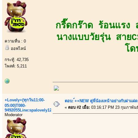
กรี๊ดกร๊าด ร้อนแรง ล
นางแบบวัยรุ่น สายC
ความหื่น : 0
โด
ออฟไลน์
กระทู้: 42,735
โพสต์: 5,211
+Lovely+(ทุกวัน11:00-
ตอบ: ์++NEW คู่พี่น้องเหน้าอย่างกับฝาเเฝด
05:00)T080-
«
ตอบ #2 เมื่อ:
03:16:17 PM 23 กุมภาพันธ
9492055Line:spalovely123
Moderator