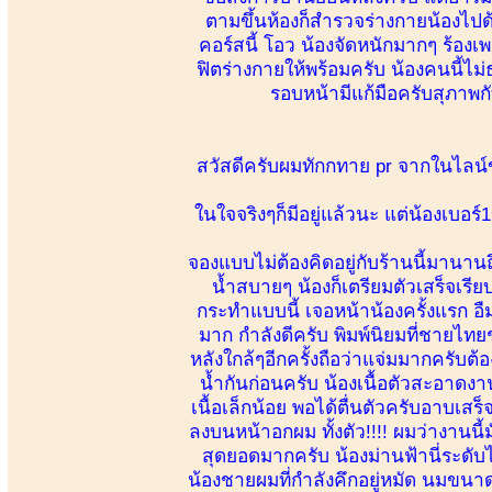
ตามขึ้นห้องก็สำรวจร่างกายน้องไป
คอร์สนี้ โอว น้องจัดหนักมากๆ ร้อ
ฟิตร่างกายให้พร้อมครับ น้องคนนี้ไม่
รอบหน้ามีแก้มือครับสุภาพก
สวัสดีครับผมทักกทาย pr จากในไลน์
ในใจจริงๆก็มีอยู่แล้วนะ แต่น้องเบอร
จองแบบไม่ต้องคิดอยู่กับร้านนี้มานานถ
น้ำสบายๆ น้องก็เตรียมตัวเสร็จเร
กระทำแบบนี้ เจอหน้าน้องครั้งแรก 
มาก กำลังดีครับ พิมพ์นิยมที่ชายไ
หลังใกล้ๆอีกครั้งถือว่าแจ่มมากครับต
น้ำกันก่อนครับ น้องเนื้อตัวสะอาดงา
เนื้อเล็กน้อย พอได้ตื่นตัวครับอาบ
ลงบนหน้าอกผม ทั้งตัว!!!! ผมว่างานนี้
สุดยอดมากครับ น้องม่านฟ้านี่ระดับ
น้องชายผมที่กำลังคึกอยู่หมัด นมขนาดก