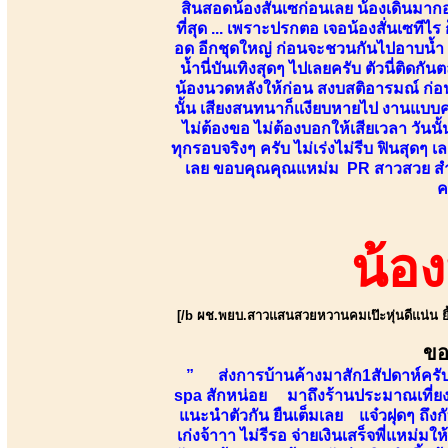
สินสอดน้องสั่นเซก่อนเลย น้องเดินมากอด
ที่สุด ... เพราะปรกตอ เจอน้องสั่นเซทีไ
อด อีกชุดใหญ่ ก่อนจะชวนกันไปอาบน้ำ ไ
น้ำนี่บันเทิงสุดๆ ไปเลยครับ ตัวนี่ติดกั
น้องนวดหลังให้ก่อน สงบสติอารมณ์ ก่อน
นั้น เสียงสนทนาก็เเงียบหายไป งานแบบค
ไม่ต้องขอ ไม่ต้องบอกให้เสียเวลา วันน
ทุกรอบจริงๆ ครับ ไม่เร่งไม่รีบ ฟินสุดๆ
เลย ขอบคุณคุณแหม่ม PR สาวสวย สำหรับ
ค
น้อ
[/b ผช.พยบ.สาวแสนสวยหวานคมเป๊ะหุ่นดีแน่น ยิ้
ขอ
” ส่งการบ้านค้างมาสัก1สัปดาห์ครับ 
spa สักหน่อย มาถึงร้านประมาณเที่ยงค
แนะนำตัวกัน ยืนเต็มเลย แจ๋วฝุดๆ ถึงกับ
เก่งจ้าาา ไม่รีรอ จ่ายเงินเสร็จพี่แหม่