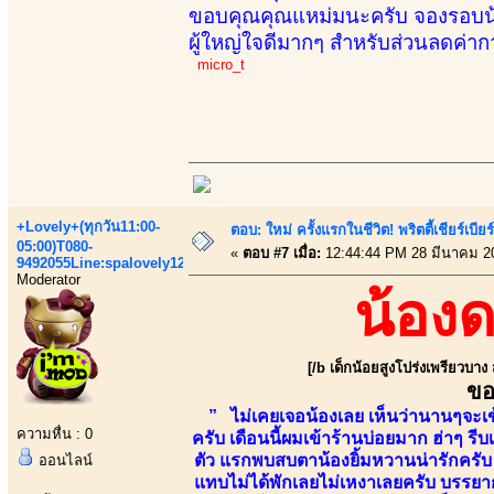
ขอบคุณคุณแหม่มนะครับ จองรอบน้องใ
ผู้ใหญ่ใจดีมากๆ สำหรับส่วนลดค่าก
micro_t
+Lovely+(ทุกวัน11:00-
ตอบ: ใหม่ ครั้งแรกในชีวิต! พริตตี้เชียร
05:00)T080-
«
ตอบ #7 เมื่อ:
12:44:44 PM 28 มีนาคม 2
9492055Line:spalovely123
Moderator
น้อง
[/b เด็กน้อยสูงโปร่งเพรียวบาง
ขอ
” ไม่เคยเจอน้องเลย เห็นว่านานๆจะเข้
ความหื่น : 0
ครับ เดือนนี้ผมเข้าร้านบ่อยมาก ฮ่าๆ ร
ตัว แรกพบสบตาน้องยิ้มหวานน่ารักครับ ห
ออนไลน์
แทบไม่ได้พักเลยไม่เหงาเลยครับ บรรยาก