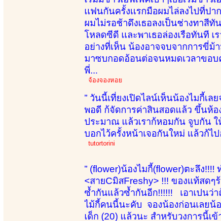
เเฟนกันครั้งเเรกมือผมไล่ลงไปที
ผมไม่รอช้าดึงเธอลงเป็นช่างทาสีทั
โหลดซีดี เเละพาเธอล่องเรือทันที 
อย่างที่เห็น น้องอาจจบจากการขี่ม้า
มาซบกอดอ้อนต่อจนหมดเวลาขอบคุณออ
พี่...
จ้องจองหอย
” วันนี้เที่ยงเปิดไลน์เห็นน้องไมกี้เ
พอดี ก้จัดการค่าสินสอดแล้ว ขึ้นห้อ
ประมาณ แล้วเราก้หอมกัน จูบกัน ให้
บอกไว้ครั้งหน้าเจอกันใหม่ แล้วก้ไป
tutortorini
” (flower)น้องไมกี้(flower)ตะลึง!!!
<สายCมิสFreshy> !!! ของแท้สดๆร้
ซ้ำกันแล้วซ้ำกันอีก!!!!!! เอาเปนว
ไม้กี้คนนี้นะคับ จองน้องก่อนเลยน้
เด็ก (20) แล้วนะ สำหรับวงการนี้เข