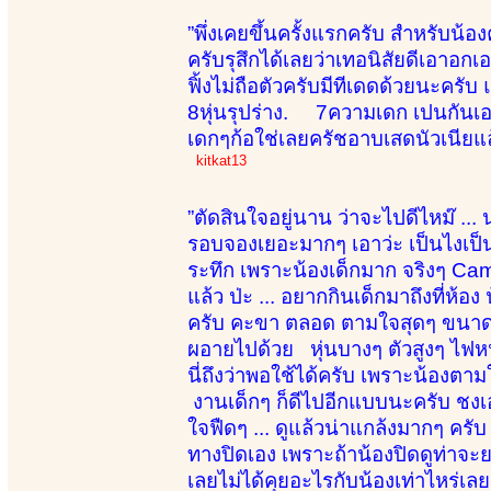
”พึ่งเคยขึ้นครั้งแรกครับ สำหรับน
ครับรุสึกได้เลยว่าเทอนิสัยดีเอาอ
ฟิ้งไม่ถือตัวครับมีทีเดดด้วยนะ
8หุ่นรุปร่าง. 7ความเดก เปนกันเ
เดกๆก้อใช่เลยครัชอาบเสดนัวเนียแล้
kitkat13
”ตัดสินใจอยู่นาน ว่าจะไปดีไหม๊ ...
รอบจองเยอะมากๆ เอาว่ะ เป็นไงเป็นกัน
ระทึก เพราะน้องเด็กมาก จริงๆ Cam
แล้ว ป่ะ ... อยากกินเด็กมาถึงที่ห้อ
ครับ คะขา ตลอด ตามใจสุดๆ ขนาดน
ผอายไปด้วย หุ่นบางๆ ตัวสูงๆ ไฟหน
นี่ถึงว่าพอใช้ได้ครับ เพราะน้องต
งานเด็กๆ ก็ดีไปอีกแบบนะครับ ชงเ
ใจฟืดๆ ... ดูแล้วน่าแกล้งมากๆ ครั
ทางปิดเอง เพราะถ้าน้องปิดดูท่าจะย
เลยไม่ได้คุยอะไรกับน้องเท่าไหร่เ