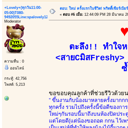
+Lovely+(ทุกวัน11:00-
ตอบ: ใหม่ ครั้งแรกในชีวิต! พริตตี้เชียร
05:00)T080-
«
ตอบ #6 เมื่อ:
12:44:09 PM 28 มีนาคม 2
9492055Line:spalovely123
Moderator
♥
ตะลึง!! ทำใจหล
<สายCมิสFreshy> !
ความหื่น : 0
ซ
ออนไลน์
กระทู้: 42,756
โพสต์: 5,213
ขอขอบคุณลูกค้าที่ช่วยรีวิวด้วย
” ขึ้นงานกับน้องมาหลายครั้งมากกกจน
ทุกครั้ง รวมไปถึงครั้งนี้ข้อดีของกา
ใหม่ๆกันรอบนี้มาถึงบนห้องปิดประต
แต่โดยดี(แต่น้องขอถอด กกน ไว้เพร
เป็นเสน่ห์ที่ทำให้หลงน้องไม้กี้ม