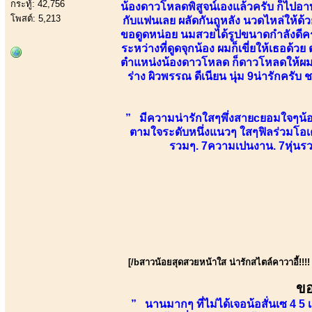
กระทู้: 42,756
น้องดาวโหลดพิสูจน์เองแล้วครับ ก็ไปอา
โพสต์: 5,213
กับแฟนเลย ผลัดกันถูหลัง นวดไหล่ให้ด้วย
ขอดูดหน่อย นมสวยได้รูปขนาดกำลังดีครั
ระหว่างที่ดูดจุกน้อง ผมก็เขี่ยให้เธอด้ว
ตำแหน่งน้องดาวโหลด ก็ดาวโหลดให้ผมเส
ร่าง ผิวพรรณ ดีเนียน นุ่ม 9น่ารักครั
” มีความน่ารักใสๆพึ่งสายcยอมใจๆน้องยั
ตามใจระดับหนึ่งแนวๆ ใสๆฟิลร่วมโอเค
รวมๆ. 7ความเปนงาน. 7หุ่นรวม
[/bสาวน้อยสุดสวยหน้าใส น่ารักสไตล์คาวาอี้!!!! พ
ขอ
” นานมากๆ ที่ไม่ได้เจอน้อสั่นเซ 4 5 เด