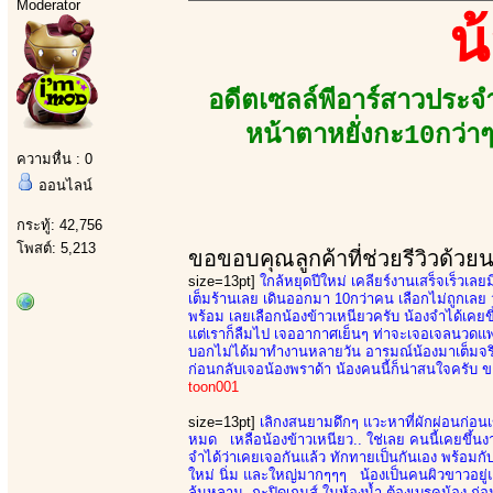
Moderator
น
อดีตเซลล์พีอาร์สาวประจ
หน้าตาหยั่งกะ10กว่าๆ
ความหื่น : 0
ออนไลน์
กระทู้: 42,756
โพสต์: 5,213
ขอขอบคุณลูกค้าที่ช่วยรีวิวด้วย
size=13pt]
ใกล้หยุดปีใหม่ เคลียร์งานเสร็จเร็วเลยม
เต็มร้านเลย เดินออกมา 10กว่าคน เลือกไม่ถูกเลย วั
พร้อม เลยเลือกน้องข้าวเหนียวครับ น้องจำได้เคยขึ
แต่เราก็ลืมไป เจออากาศเย็นๆ ท่าจะเจอเจลนวดแพ
บอกไม่ได้มาทำงานหลายวัน อารมณ์น้องมาเต็มจริงๆ 
ก่อนกลับเจอน้องพราด้า น้องคนนี้ก็น่าสนใจครับ ขอ
toon001
size=13pt]
เลิกงสนยามดึกๆ แวะหาที่ผักผ่อนก่อนเข้
หมด เหลือน้องข้าวเหนียว.. ใช่เลย คนนี้เคยขึ้นงาน
จำได้ว่าเคยเจอกันแล้ว ทักทายเป็นกันเอง พร้อม
ใหม่ นิ่ม และใหญ่มากๆๆๆ น้องเป็นคนผิวขาวอยู่แล
ล้นหลาม..กะปิดเกมส์ ในห้องน้ำ ต้องเบรคน้อง ก่อ