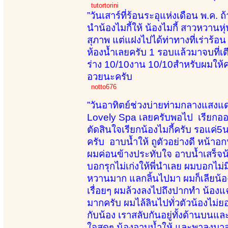
tutortorini
”วันเสาร์ที่ร้อนระอุแห่งเดือน พ.ค. ถ
นำน้องไมกี้ให้ น้องไมกี้ สาวหวานห
สุภาพ แต่แฝงไปได้ท่าทางที่เร่าร้อ
ห้องน้ำเลยครับ 1 รอบแล้วมาจบที่เต
ร่าง 10/10งาน 10/10สำหรับผมให้คะ
อวยนะครับ
notto676
”วันอาทิตย์ช่วงบ่ายท่ามกลางแสงแด
Lovely Spa เลยครับพอไป เรียกออกม
ตัดสินใจเรียกน้องไมกี้ครับ รอแค่5น
ครับ อาบน้ำให้ ถูตัวอย่างดี หน้าอ
ผมค่อนข้างประทับใจ อาบน้ำเสร็จน้อ
บอกรุกไม่เก่งให้พี่นำเลย ผมบอกไม่
หวานมาก แลกลิ้นไปมา ผมก็เลียน้องท
เรื่อยๆ ผมล้วงลงไปถึงปากทำ น้องแ
มากครับ ผมไล้ลินไปทั่วตัวน้องไม
กับน้อง เราสลับกันอยู่ทั้งด้านบนแ
ใจสุดๆ น้องอาบน้ำให้ และพาลงมา