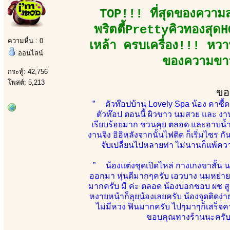
TOP!!! ที่สุดของความส
พริตตี้PrettyคิวทองสุดHO
ความหื่น : 0
เหล้า ครบเครื่อง!!! หวานเจ
ออนไลน์
ของความขาว
กระทู้: 42,756
โพสต์: 5,213
ขอ
” ตัวท๊อปบ้าน Lovely Spa น้อง คาซื้ดว
ตัวท๊อป ตอนนี้ ผิวขาว นมสวย และ งา
เรียบร้อยมาก ชวนคุย ตลอด และอาบน้ำให
งานจิง อิอิหลังจากนั้นไฟติด ก็เริ่มไซ
จับเปลี่ยนไปหลายท่า ไม่นานก็แพ้คว
” น้องแต่งชุดเปิดไหล่ กางเกงขาสั้น 
ออกมา หุ่นดีมากๆครับ เอวบาง นมหย่า
มากครับ มี ค่ะ ตลอด น้องบอกชอบ ผช สู
หงายหน้าก็ลุยน้องเลยครับ น้องจุดติดง
ไม่มีหวง ฟินมากครับ ไปๆมาๆก็เสร็จคา
ขอบคุณทางร้านนะครับ