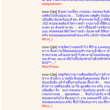
wangsainoom
size=13pt]
ด้วยความเบื่อๆ งานเยอะ เลยขอแว๊บซ่ะห
แต่หันไปเห็นน้องแว่น ... ไม่คุ้นเลย แต่ดูดีๆ นั่นน้
แป๊บเดียวน้องพร้อมแล้วค่ะ คิวแรกเลยวันนี้ มาที่
:032:หน่อยเลยต้องไว้คราวหน้า งานอาบน้ำนี้ดีสะอ
นวดๆ ถูๆ หันหน้ามาค่ะ ... คราวนี้น้องข้าวเหนียวเ
แบบ หมดหลอด ติดไว้คราวหน้า น้องหายดี มีฟินกว่า
ครับ ขอบคุณคุณแหม่มด้วยนะครับ แจ้งข่าวน้องเข้า
Micro_t
size=13pt]
บ่ายนิดๆว่างเลยเข้าไป ที่บ้าน Lovely
ขาวๆ ยิ้มหวานให้ตลอดน้องบริการอาบน้ำดีมาก ล้าง
ชายเราเลย แล้วอมหายเข้าไปซะหายไปเลยน้องดูเข
และหัวนม และเอามือไปปั้นน้องชายไปด้วยซักพักทน
9/10^^-.,-”
Wut-iPhone
size=13pt]
เหตุเกิดจากความตึงเคลียดในการทำงาน 
ขาวๆ ตัวเล็กๆ นางหนึ่ง ยืนคุยกับคุณแหม่ม ยิ้มหว
น้องแป๊บนึง แล้วไปขึ้นงานกันเลย ยิ้มน่ารัก ... ทอน
ผิวชาวๆ แต่ที่ชอบคือ เอาใจ ดูแลดีมากๆ ครับ งาน
แป๊บเดียว จีๆ จบการสนทนา น้องนั่งลง คุกเข้า แล้
กรอกปากเลย ... ดูดจดหมด ... ฟินกันไปครับ คาห้
ผ่อนคลายกันไป ต้องบอกว่า งาน แทคแคร์นี่ 100 เ
ขอบคุณแหม่มนะครับ ชี้เป้าได้แจ่มมากๆ และที่ขาดไ
Micro_t