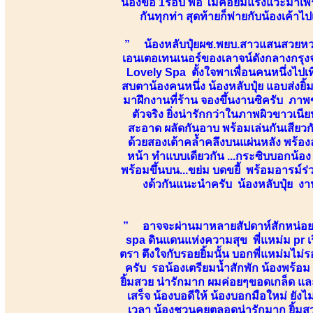
น้องขอ 1รอบ พอ ไม่ค่อยมีแรงแวะมาเพรา
กันทุกท่า สุดท้ายก็พ่ายกับน้องเค้า
” น้องหลับปุ๋ยผช.พยบ.สาวแสนสวยหวานคม
เอนเตอเทนเนอร์ของเลาจน์ดังกลางกรุงจ่
Lovely Spa ตั้งใจพาเพื่อนคนหนึ่งไปเ
สบตาน้องคนหนึ่ง น้องหลับปุ๋ย แอบส่งยิ
มาฝึกงานที่ร้าน จองขึ้นงานซิครับ ภาพ
ตัวจริง ยิ่งน่ารักกว่าในภาพผิวขาวเน
สะอาด ผลัดกันอาบ พร้อมเล่นกันเสียว
ด้วยสองเต้าคล้ำคลึงบนแผ่นหลัง พร้
หน้า ทำแบบเดียวกัน ...กระซิบบอกน้อง คื
พร้อมขึ้นบน...ขย่ม บดขยี้ พร้อมอารม์ร่ว
งด้วกันแนะนำครับ น้องหลับปุ๋ย งานน
” อาจจะผ่านมาหลายสัปดาห์สักหน่อย แต่
spa ดินแดนแห่งความสุข พี่แหม่ม pr เรี
ตรา ตึงใจกับรอยยิ้มนั้น บอกพี่แหม่มไม
ครับ รอน้องเตรียมน้ำสักพัก น้องพร้อม 
ยิ้มสวย น่ารักมาก ผมค่อยๆขอดเกล็ด แล
เสร็จ น้องบอดีให้ น้องบอกมือใหม่ ยัง
เวลา น้องชวนคุยตลอดน่ารักมาก ยิ้มส