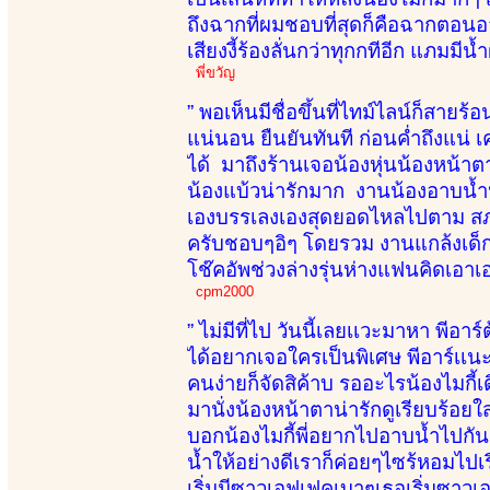
ถึงฉากที่ผมชอบที่สุดก็คือฉากตอนอ
เสียงงี้ร้องลั่นกว่าทุกกทีอีก แภมมี
พี่ขวัญ
” พอเห็นมีชื่อขึ้นที่ไทม์ไลน์ก็สา
แน่นอน ยืนยันทันที ก่อนค่ำถึงแน่ 
ได้ มาถึงร้านเจอน้องหุ่นน้องหน้า
น้องแบ้วน่ารักมาก งานน้องอาบน้ำป
เองบรรเลงเองสุดยอดไหลไปตาม สภาว
ครับชอบๆอิๆ โดยรวม งานแกล้งเด็กน
โช๊คอัพช่วงล่างรุ่นห่างแฟนคิดเอา
cpm2000
” ไม่มีที่ไป วันนี้เลยเเวะมาหา พีอา
ได้อยากเจอใครเป็นพิเศษ พีอาร์เเน
คนง่ายก็จัดสิค้าบ รออะไรน้องไมกี
มานั่งน้องหน้าตาน่ารักดูเรียบร้อย
บอกน้องไมกี้พี่อยากไปอาบน้ำไปกันด
น้ำให้อย่างดีเราก็ค่อยๆไซร้หอมไปเ
เริ่มมีซาวเอฟเฟคเบาๆเธอเริ่มซาวเอ