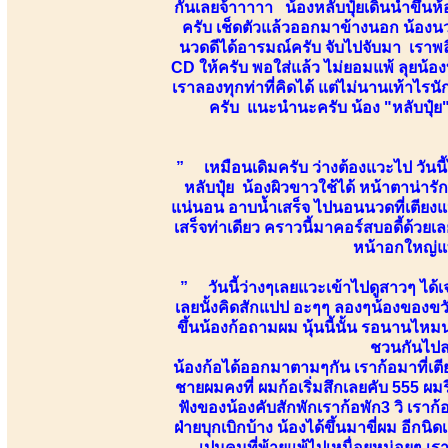
กันเลยจ้าาาาา น้องหลับปุ๋ยเดินนำขึ้
ครับ เช็ดตัวแล้วออกมาข้างนอก น้อง
นวดดีได้อารมณ์ครับ จับไปจับมา เราพล
CD ให้ครับ พอใส่แล้ว ไม่ยอมแพ้ ลุยน้อง
เราลองทุกท่าที่คิดได้ แต่ไม่นานเท้าไร
ครับ แนะนำนะครับ น้อง "หลับปุ๋ย" 
” เหมือนเดิมครับ ว่างต้องแวะไป วันนี้
หลับปุ๋ย น้องผิวขาวใช้ได้ หน้าตาน่าร
แน่นอน อาบน้ำเสร็จ ไปนอนนวดที่เตียงแปป
เสร็จท่าเดียว คราวนี้มาคอร์สบอดี้ด้วยเ
หน้าอกใหญ่แท
” วันนี้ว่างๆเลยแวะเข้าไปดูสาวๆ ได้เจ
เลยนั้งคิดสักแปป อะๆๆ ลองๆน้องของขวั
ขึ้นน้องก้อถามผม นุ้นนี้นั้น รอนานไหมน
ชวนกันไปล
น้องก้อได้ออกมาตามๆกัน เราก้อมาที่เตีย
ชายผมคงที่ ผมก้อเริ่มสึกเลยคับ 555 ผม
ฟังของน้องคับสักพักเราก้อพัก3 วิ เราก้อเ
ฝ่ายบุกเบิกบ้าง น้องได้ขึ้นมาขี่ผม อีกนิดเ
เปนคนที่พ้ายแพ้ไปเหนื่อยหน่อยๆ เร