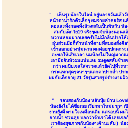
” เห็นรูปน้องในไลน์ อยู่หลายวันแล้ววัน
หน้าตาน่ารักตัวเล็กๆ ผมจ่ายค่าคอร์ส แล
คอและทั้งกอดทั้งล้วงสลับเป็นพันวัน น้
สมกับเด็กวัย19 จริงๆผมจับน้องนอนแล้
หวานหอมมากเลยครับไม่มีกลิ่นปากให้เ
ลุ่นส่วนมือก็ทำหน้าที่ตามที่สมองสั่งค
เข้าออกอย่างนุ่มนวล ผมค่อยๆปลดกระดุ
ตะขอให้เสียเวลา นมน้องไม่ใหญ่มากแต่
เอามือจับหัวผมแน่นเลย ผมดูดสลับซ้ายขว
กว่า ผมบีบเจลใส่จรวดแล้วยัดไปที่ระหว
กระแทกสุดๆจนๆๆๆแตกคาปากถ้ำ ปากผมก็ย
ผมกับเด็กอายุ 21 วัยรุ่นสวยรูปร่างงามผ
” รอบสองกับน้อง หลับปุ๋ย บ้าน LovelyS
น้องยังไม่ได้ชื่อเลย เรียกมาใหม่มากๆ 
งานยังดี ตามใจเหมือนเดิม แต่รอบนี้ ผมไ
อาบน้ำ ชวนคุย บอกว่าจำเราได้ เคยเจอกั
เราต้องสุขภาพกับน้องๆเค้านะคับ ) น้อง