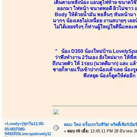
เดินตามหลังน้อง แอบดูไฟท้าย ขนาดใช้ไ
ออกมา ไฟหน้า ขนาดพอดี ผิวไม่ขาว แต่ไ
Body ให้ด้วยน้ำมัน พอลื่นๆ หันหน้ามา 
มากๆ น้องเลยไม่เหนื่อย งานสบายๆ เล
ไม่ได้เลยจริงๆ ก็ท่านผู้ใหญ่ใจดีนี่แหล
” น้อง D350 น้องใหม่บ้าน LovelySpaไ
ว่าพึงทำงาน 2วันเอง ยังใหม่มาก ให้พี
ถึงนวดตัว ให้ 1รอบ (นวดดีมาก) และ แล้ว
ชายก็หายแว๊บเข้าปากน้องเค้าเลย น้องรู
พึงหยุด น้องก็ดูดให้ต่ออีก
+Lovely+(ทุกวัน11:00-
ตอบ: ใหม่ ครั้งแรกในชีวิต! พริตตี้เชียร
05:00)T080-
«
ตอบ #8 เมื่อ:
12:45:11 PM 28 มีนาคม 2
9492055Line:spalovely123