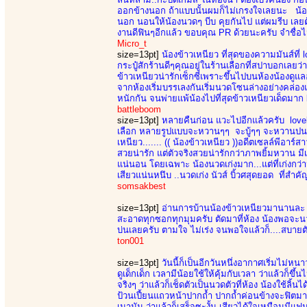
ออกข้างนอก ถ้าแบบนั้นผมก็ไม่เกรงใจเลยนะ น้องห้
นอก นอนให้น้องนวดๆ บีบ คุยกันไป แต่ผมรีบ เลยต้
งานดีฟินๆอีกแล้ว ขอบคุณ PR ด้วยนะครับ จำชื่อไม่ไ
Micro_t
size=13pt]
น้องข้าวเหนียว ที่สุดของความมันส์ที่
กระปู๋สักร้านดีๆคุณอยู่ในร้านเลือกที่สปาบอกเลยว
ข้าวเหนียวน่ารักเซ็กซี่เพราะขึ้นไปบนห้องน้องด
จากห้องเริ่มบรรเลงกันเริ่มนวดโซนล่างอย่างคล่
หนักกัน จนพ่ายแพ้น้องไปที่สุดข้าวเหนียวเด็ดมาก 
battleboom
size=13pt]
หลายคืนก่อน แวะไปอีกแล้วครับ lovely 
เลือก หลายรูปแบบจะหวานๆๆ จะบู้ๆๆ จะหวานปนบู้ ม
เหนียว....... (( น้องข้าวเหนียว ))อดีตเซลล์พีอาร์
สวยน่ารัก แต่ตัวจริงสวยน่ารักกว่าภาพยิ้มหวาน มี
แน่นอน โดยเฉพาะ น้องนวดเก่งมาก...แต่ที่เก่งกว่า
เสียวแน่นหนึบ ..นวดเก่ง นัวส์ บิ้วศสุดยอด ที่สำคัญ
somsakbest
size=13pt]
อ่านการบ้านน้องข้าวเหนียวมานานละ ขอ
สะอาดทุกซอกทุกมุมครับ ตัดมาที่ห้อง น้องพอจะนวดไ
บ่นเลยครับ ตามใจ ไม่เร่ง จนพอใจแล้วก็....สบายตั
ton001
size=13pt]
วันนี้ก็เป็นอีกวันหนึ่งอากาศเริ่มไม่ห
ดูเด็กเด็ก เวลามีน้อยใช้ให้คุ้มกับเวลา ว่าแล้วก
จริงๆ ว่าแล้วก็เช็ดตัวเป็นนวดตัวที่ห้อง น้องใช้ลิ้
ป้วนเปี้ยนแถวหน้าปากถ้ำ ปากถ้ำค่อนข้างจะฟิตมาก
เมามัน ว่าแล้วก็เสร็จซะงั้น เสียวได้ใจเหมือนมีแฟนใ