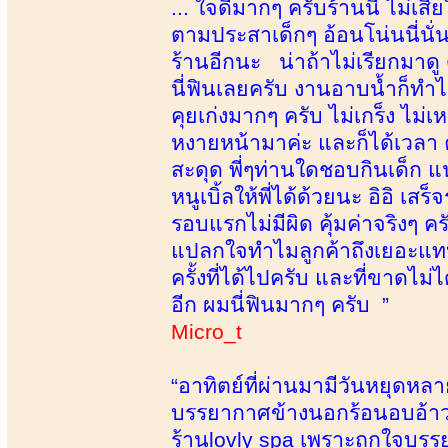
... ใจดีมากๆ ครับร้านนี้ ไม่เส
ตามประสาเด็กๆ อ้อนโน่นนี่นั
ร้านอีกนะ น่าถ้าไม่เรียกมาดู ด
นี่ฟินเลยครับ งานอาบน้ำก็ทำได้
คุยเก่งมากๆ ครับ ไม่เกร็ง ไม
หงายหน้ามาค่ะ และก็ได้เวลา 
สะดุด พี่ๆท่านใดชอบกินเด็ก แน
หนูเบิ้ลให้พี่ได้ด้วยนะ อิอิ
รอบแรกไม่มีผิด คุ้มค่าจริงๆ
แปลกใจทำไมลูกค้าถึงเยอะแทบ
ครั้งที่ได้ไปครับ และที่ขาดไม่
อีก ผมนี่ฟินมากๆ ครับ ”
Micro_t
“อาทิตย์ที่ผ่านมามีวันหยุดหล
บรรยากาศข้างนอกร้อนอบอ้าวท
ร้านlovly spa เพราะถูกใจบรรย