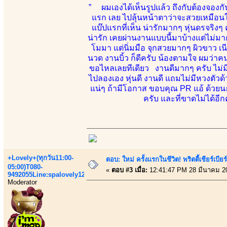
” ผมเองได้เห็นรูปแล้ว ถึงกับต้องจองกัน
แรก เลย ไปลุ้นหน้าตาว่าจะสวยเหมือนใน
แบ๊ปแรกที่เห็น น่ารักมากๆ หุ่นดรจริงๆ 
น่ารัก เคยผ่านงานแบบนี้มาบ้างแต่ไม่
โมมา แต่นิ่มมือ จุกสวยมากๆ ผิวขาว เน
นวด งานบิ้ว ก็ดีครับ น้องตามใจ ผมว่าคนนี้
ขอไหลเลยทีเดียว งานดีมากๆ ครับ ไม่มีห
ไปลองเอง หุ่นดี งานดี แถมไม่มีหวงตัว
แน่ๆ ถ้ามีโอกาส ขอบคุณ PR แอ้ ด้วยน
ครับ และที่ขาดไม่ได้อีก
+Lovely+(ทุกวัน11:00-
ตอบ: ใหม่ ครั้งแรกในชีวิต! พริตตี้เชียร
05:00)T080-
«
ตอบ #3 เมื่อ:
12:41:47 PM 28 มีนาคม 2
9492055Line:spalovely123
Moderator