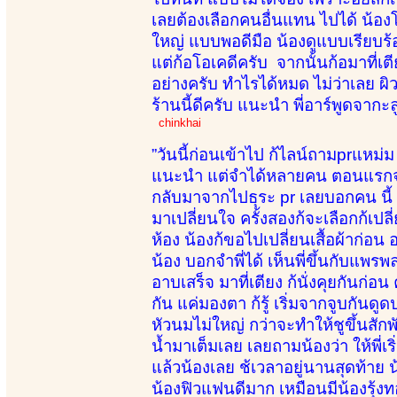
เลยต้องเลือกคนอื่นแทน ไปได้ น้องโ
ใหญ่ แบบพอดีมือ น้องดูแบบเรียบร้อย
แต่ก้อโอเคดีครับ จากนั้นก้อมาที่
อย่างครับ ทำไรได้หมด ไม่ว่าเลย ผิ
ร้านนี้ดีครับ แนะนำ พี่อาร์พูดจา
chinkhai
”วันนี้ก่อนเข้าไป ก้ไลน์ถามprแหม
แนะนำ แต่จำได้หลายคน ตอนแรกจะเลื
กลับมาจากไปธุระ pr เลยบอกคน นี้ น้อง
มาเปลี่ยนใจ ครั้งสองก้จะเลือกก้เปลี
ห้อง น้องก้ขอไปเปลี่ยนเสื้อผ้าก่อ
น้อง บอกจำพี่ได้ เห็นพี่ขึ้นกับแพร
อาบเสร็จ มาที่เตียง ก้นั่งคุยกันก่
กัน แค่มองตา ก้รู้ เริ่มจากจูบกัน
หัวนมไม่ใหญ่ กว่าจะทำให้ชูขึ้นสักพั
น้ำมาเต็มเลย เลยถามน้องว่า ให้พี่
แล้วน้องเลย ช้เวลาอยู่นานสุดท้าย
น้องฟิวแฟนดีมาก เหมือนมีน้องรุ้ง