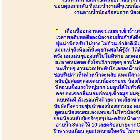
ขอบคุณมากคับ ที่แนะนำงานดีๆแบบน้อง อี
งานอาบน้ำน้องก้อสะอาด น้องเป
” เดือนนี้ออกงานตจว.เลยมาเข้าร้านซ
เวลาพอดิบพอดีจองน้องรอบเย็นกำลังดีครั
หุ่นน่าฟัดครับ ไม่บาง ไม่อ้วน กำลังดี
แจ่มเเน่ๆถึงห้องก็นั่งคุยกันพอได้รู้จัก
หวัง นมแน่นๆของแท้ไม่โมดิฟาย เอวคอด
สะอาดหมดจด ตั้งใจบริการสุดๆ อาบไปคุ
นะเรื่อยๆ งานนวดประทับใจเลยลงน้ำหนั
ชอบรึเปล่าเห็นทำหน้าจะหลับ แหม่มีสาว
หลับปุ๋ยค่อยๆลงเจลบนน้องชายผม น้องก
พี่ตอนแข็งแรงใหญ่มาก ผมลูบไล้ไปทั่ว
คอของเธอกลิ่นหอมอ่อนๆเข้าจมูก ผมซุกไ
แบบทันที ตัวเธอเกร็งด้วยความเสียวซ่า
สัมผัสถึงความชุ่มฉ่ำของน้องสาวเธอ ผ
ดูดนมน้องจนผมเองเเทบจะไม่ไหวน้องจัด
ยอมน้องหลับปุ๋ยจริงๆสรุปนะครับหน้าตาน้
อาบน้ำ 8นวดให้ 10 เลยครับสบายมากGF 
ผิวพรรณเนียน คุยเก่งสบายใจครับ ไปหา