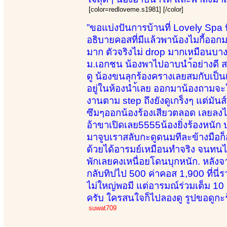
[color=redloveme.s1981] [/color]
”ขอแบ่งปันการบ้านที่ Lovely Spa 
อธิบายคอสที่มีแล้วพาน้องไมกี้ออกมา
มาก ตัวจริงไม่ drop มากเหมือนบางที่
ม.เอกชน น้องพาไปอาบนำ้อย่างดี ส
ดู น้องขนลุกร้องครางเลยสมกับเป็นเด
อยู่ในห้องนำ้เลย ออกมาน้องถามจะใ
งานตาม step ถึงยังดูเกร็งๆ แต่มัน
ซึมๆออกน้องร้องเสียวตลอด เลยลงไปล
อ้าขาเปิดเลย5555น้องยิ่งร้องหนัก บ
มาจูบเราสลับกะดูดนมทีละข้างมือก
ด้วยได้อารมย์เหมือนทำจริง จนทนไ
พักเลยคงเหนื่อยโดนบุกหนัก. หลังจ
กลับทิปไป 500 ค่าคอส 1,900 ที่
ไม่ใหญ่พอมี แต่อารมณ์ร่วมเต็ม 10 
ครับ ใครสนใจก็ไปลองดู รูปขอดูกะ
suwat709