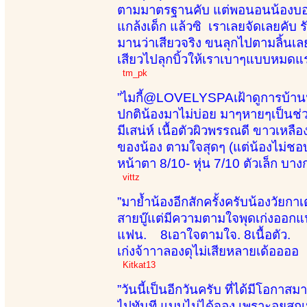
ตามมาตรฐานคับ แต่พอนอนน้องบอกแบ
แกล้งเด็ก แล้วซิ เราเลยจัดเลยคับ
มานว่าเสียวจริง ขนลุกไปตามลิ้นเล
เสียวไปลุกบิ้วให้เราเบาๆแบบหมดแรง
tm_pk
”ไมกี้@LOVELYSPAเฝ้าดูการบ้านน้
ปกติน้องมาไม่บ่อย มาๆหายๆเป็นช่วง
มีเสน่ห์ เนื้อตัวผิวพรรณดี ขาวเหล
ของน้อง ตามใจสุดๆ (แต่น้องไม่ชอบ
หน้าตา 8/10- หุ่น 7/10 ตัวเล็ก บา
vittz
”มาย้ำน้องอีกสักครั้งครับน้องวัย
สายบู๊แต่มีความตามใจพุดเก่งออก
แฟน. 8เอาใจตามใจ. 8เนื้อตัว. 7
เก่งจ้าาาลองดุไม่เสียหลายเด้ออออ
Kitkat13
”วันนี้เป็นอีกวันครับ ที่ได้มีโอกาสมา
ไปทันที แบบไม่ได้จอง เพราะอยสกเห็