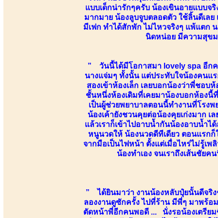
แบบเด็กน่ารักๆครับ น้องเขินอายแบบจริ
มากมาย น้องลูบจูบตลอดตัว ใช้ลิ้นดีเลย เ
มีเฟก ทำได้สักพัก ไม่ไหวจริงๆ แพ้แตก 
นิดหน่อย มีความสุขม
” วันนี้ได้มีโอกาสมา lovely spa อีกค
นางแจ่มๆ ทั้งนั้น แต่ประทับใจน้องคนแร
สองเข้าห้องเล็ก เลยบอกน้องว่าพี่ชอบห้อ
ชั้นหนึ่งห้องเดิมที่เคยมาน้องบอกห้องนี
เป็นผู้ช่วยพยาบาลตอนนี้ทำงานที่โรงพยา
น้องเค้ายังชวนคุยต่อน้องคุยเก่งมาก
แล้วเราก็เข้าไปอาบน้ำกันน้องอาบน้ำได้
หนูนวดให้ น้องนวดดีทีเดียว ตอนแรกก็
จากมือเป็นไฟหน้า ตั้งแต่เมื่อไหร่ไม่รู้เพ
น้องทำเอง จนเราถึงเส้นชัยคนนี
” ได้ยินมาว่า งานน้องหลับปุ๋ยนั้นดีจริ
ลองงานดูซักครั้ง ไปที่ร้าน มีพี่ๆ มาพร้
ตัดหน้าพี่อีกคนพอดี ... นั่งรอน้องเตรี