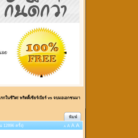
งแรกในชีวิต! พริตตี้เชียร์เบียร์ vs จบมอเอกชนมา
พิมพ์
A
A
 12896 ครั้ง)
A
A