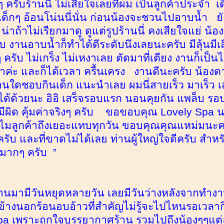
ๆ ครับร้านนี้ ไม่เสียใจเลยที่ผม เป็นลูกค้าประจำ เด
็กๆ อ้อนโน่นนี่นั่น ก่อนน้องจะชวนไปอาบน้ำ ยัง
่าถ้าไม่เรียกมาดู ดูแต่รูปร้านนี่ คงเสียใจแย่ น้อ
ับ งานอาบน้ำก็ทำได้ดีระดับนึงเลยนะครับ มีลุ้นมีเส
ๆ ครับ ไม่เกร็ง ไม่เหงาเลย ตัดมาที่เตียง งานก็เ
ค่ะ และก็ได้เวลา ครื้นเครง งานดีนะครับ น้องต
่านใดชอบกินเด็ก แนะนำเลย ผมนี่สายเร็ว มาเร็ว เส
้พี่ได้ด้วยนะ อิอิ เสร็จรอบแรก นอนคุยกัน แพล็บ
ีผิด คุ้มค่าจริงๆ ครับ ขอขอบคุณ Lovely Spa นะ
ลูกค้าถึงเยอะแทบทุกวัน ขอบคุณคุณแหม่มนะครับ
ไปครับ และที่ขาดไม่ได้เลย ท่านผู้ใหญ่ใจดีครับ สำห
นมากๆ ครับ ”
่ผ่านมามีวันหยุดหลายวัน เลยมีวันว่างหลังจากทำงา
างนอกร้อนอบอ้าวที่สำคัญไม่รู้จะไปไหนรอเวลาก
spa เพราะถูกใจบรรยากาศร้าน รวมไปถึงน้องๆๆแต่ละ