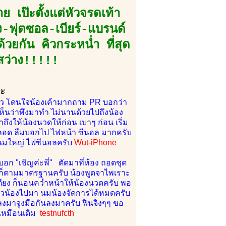
เป๊ะตั้งแต่หัวจรดเท้า
ิ่ง-ฟุตซอล-เบียร์-แบรนด์
ด้วยกัน คิวกระหน่ำ ที่สุด
สว่าง!!!!!
คะ
นแล้ว โดนใจน้องเค้ามากถาม PR บอกว่า
ห็นว่าพึงมาทำ ไม่นานด้วยไปถึงน้อง
งให้น้องนวดให้ก่อน เบาๆ ก่อน เริ่ม
องตลอด ลืมบอกไป ไฟหน้า ซีนอล มากครับ
น นมใหญ่ ไฟซีนอลครับ
Wut-iPhone
ก "เชิญค่ะพี่" ตัดมาที่ห้อง ถอดชุด
ำก็ตามมาตรฐานครับ น้องพูดจาไพเราะ
ตียง ก็นอนคว่ำหน้าให้น้องนวดครับ พอ
็นัวน้องไปมา นมน้องจัดการได้หมดครับ
นลงมาจูงมือกันลงมาครับ ฟินจิงๆๆ ขอ
เหมือนเดิม
testnufcth