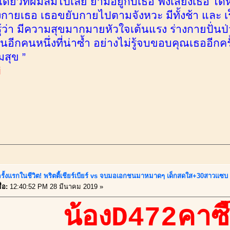
งเดียวที่ผมลืมไปเลย ยามอยู่กับเธอ ฟังเสียงเธอ ไ
งกายเธอ เธอขยับกายไปตามจังหวะ มีทั้งช้า และ เ
่รู้ว่า มีความสุขมากมายหัวใจเต้นแรง ร่างกายปั่น
อีกคนหนึ่งที่น่าซ้ำ อย่างไม่รู้จบขอบคุณเธออีกครั้ง
มสุข ”
i
รั้งแรกในชีวิต! พริตตี้เชียร์เบียร์ vs จบมอเอกชนมาหมาดๆ เด็กสดใส+30สาวแซบ
่อ:
12:40:52 PM 28 มีนาคม 2019 »
น้องD472คาซี