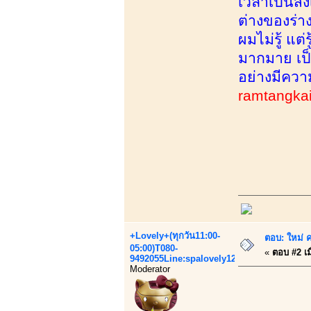
เวลาเป็นสิ่
ต่างของร่า
ผมไม่รู้ แต
มากมาย เป็น
อย่างมีควา
ramtangka
+Lovely+(ทุกวัน11:00-
ตอบ: ใหม่ ค
05:00)T080-
«
ตอบ #2 เมื
9492055Line:spalovely123
Moderator