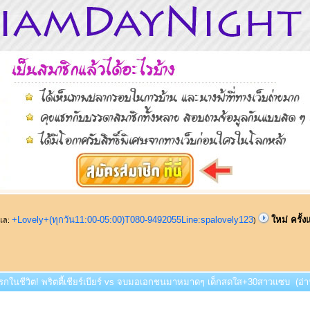
+Lovely+(ทุกวัน11:00-05:00)T080-9492055Line:spalovely123
ใหม่ ครั้
ูแล:
)
งแรกในชีวิต! พริตตี้เชียร์เบียร์ vs จบมอเอกชนมาหมาดๆ เด็กสดใส+30สาวแซบ (อ่าน