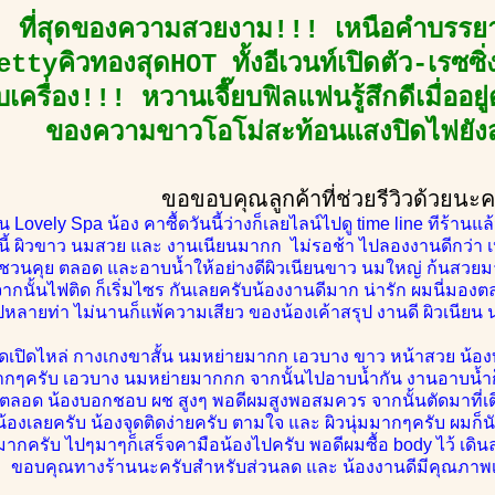
 ที่สุดของความสวยงาม!!! เหนือคำบรรยาย 
rettyคิวทองสุดHOT ทั้งอีเวนท์เปิดตัว-เรซซ
เครื่อง!!! หวานเจี๊ยบฟิลแฟนรู้สึกดีเมื่ออยู่
ของความขาวโอโม่สะท้อนแสงปิดไฟยัง
ขอขอบคุณลูกค้าที่ช่วยรีวิวด้วยนะ
 Lovely Spa น้อง คาซื้ดวันนี้ว่างก็เลยไลน์ไปดู time line ทีร้า
นี้ ผิวขาว นมสวย และ งานเนียนมากก ไม่รอช้า ไปลองงานดีกว่า เ
ชวนคุย ตลอด และอาบน้ำให้อย่างดีผิวเนียนขาว นมใหญ่ ก้นสวยมาถึ
งจากนั้นไฟติด ก็เริ่มไซร กันเลยครับน้องงานดีมาก น่ารัก ผมนี่ม
ไปหลายท่า ไม่นานก็แพ้ความเสียว ของน้องเค้าสรุป งานดี ผิวเนีย
ดเปิดไหล่ กางเกงขาสั้น นมหย่ายมากก เอวบาง ขาว หน้าสวย น้องบอ
มากๆครับ เอวบาง นมหย่ายมากกก จากนั้นไปอาบน้ำกัน งานอาบน้
ะ ตลอด น้องบอกชอบ ผช สูงๆ พอดีผมสูงพอสมควร จากนั้นตัดมาที่เ
น้องเลยครับ น้องจุดติดง่ายครับ ตามใจ และ ผิวนุ่มมากๆครับ ผมก
มากครับ ไปๆมาๆก็เสร็จคามือน้องไปครับ พอดีผมซื้อ body ไว้ เดิ
ขอบคุณทางร้านนะครับสำหรับส่วนลด และ น้องงานดีมีคุณภาพ