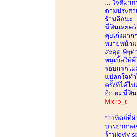
... ใจดีมาก
ตามประสาเด
ร้านอีกนะ น
นี่ฟินเลยคร
คุยเก่งมาก
หงายหน้ามา
สะดุด พี่ๆท
หนูเบิ้ลให
รอบแรกไม่ม
แปลกใจทำไม
ครั้งที่ได้
อีก ผมนี่ฟิ
Micro_t
“อาทิตย์ที
บรรยากาศข้
ร้านlovly 