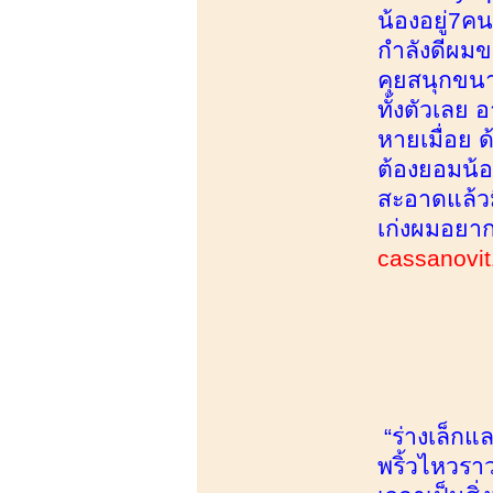
น้องอยู่7คน
กำลังดีผมข
คุยสนุกขนา
ทั้งตัวเลย 
หายเมื่อย 
ต้องยอมน้
สะอาดแล้วม
เก่งผมอยา
cassanovit
“ร่างเล็ก
พริ้วไหวรา