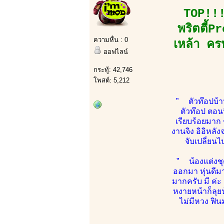
TOP!!!
พริตตี้P
ความหื่น : 0
เหล้า ครบ
ออฟไลน์
กระทู้: 42,746
โพสต์: 5,212
” ตัวท๊อปบ้าน
ตัวท๊อป ตอน
เรียบร้อยมาก 
งานจิง อิอิหลั
จับเปลี่ยน
” น้องแต่งชุ
ออกมา หุ่นดี
มากครับ มี ค่
หงายหน้าก็ลุย
ไม่มีหวง ฟิน