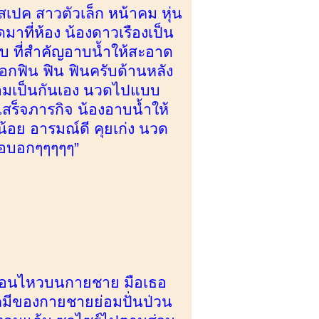
สเปค สาวตัวเล็ก หน้าคม หุ่น
าที่ห้อง น้องดาวเรืองเป็น
รับ ที่สำคัญอาบน้ำให้สะอาด
บอกฟิน ฟิน ฟินครับด้านหลัง
ความเป็นกันเอง นวดไปแบบ
ร็จภารกิจ น้องอาบน้ำให้
้อย อารมณ์ดี คุยเก่ง นวด
ขอบอกๆๆๆๆๆ”
คลื่อนไหวบนกายชาย มือเธอ
เคมีของกายชายย่อมปั่นป่วน