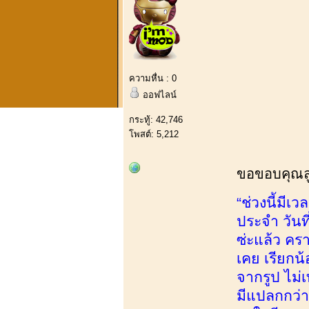
ความหื่น : 0
ออฟไลน์
กระทู้: 42,746
โพสต์: 5,212
ขอขอบคุณลูก
“ช่วงนี้มีเ
ประจำ วันที
ซ่ะแล้ว คร
เคย เรียกน้
จากรูป ไม่เ
มีแปลกกว่าป