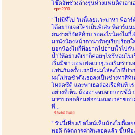
โช๊คอัพช่วงล่างรุ่นห่างแฟนคิดเอา
cpm2000
” ไม่มีที่ไป วันนี้เลยเเวะมาหา พีอา
ได้อยากเจอใครเป็นพิเศษ พีอาร์เเน
คนง่ายก็จัดสิค้าบ รออะไรน้องไมกี
มานั่งน้องหน้าตาน่ารักดูเรียบร้อย
บอกน้องไมกี้พี่อยากไปอาบน้ำไปกันด
น้ำให้อย่างดีเราก็ค่อยๆไซร้หอมไปเ
เริ่มมีซาวเอฟเฟคเบาๆเธอเริ่มซาวเอ
เเฟนกันครั้งเเรกมือผมไล่ลงไปที
ผมไม่รอช้าดึงเธอลงเป็นช่างทาสีทั
โหลดซีดี เเละพาเธอล่องเรือทันที 
อย่างที่เห็น น้องอาจจบจากการขี่ม้า
มาซบกอดอ้อนต่อจนหมดเวลาขอบคุณออ
พี่...
จ้องจองหอย
” วันนี้เที่ยงเปิดไลน์เห็นน้องไมกี้เ
พอดี ก้จัดการค่าสินสอดแล้ว ขึ้นห้อ