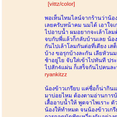
[vittz/color]
พอเห็นไทมไลน์จากร้านว่าน้องข
เลยครับหน้าคม นมได้ เอาใจเก่ง
ไปอาบน้ำ ผมอยากจะเล้าโลมตั
จบกับพี่แล้วก็กลับบ้านเลย น้
กันไปเล้าโลมกันต่อที่เตียง 
บ้าง ขอรุกบ้างละกัน เลียหัวน
ช้าอยู่ไย จับใส่เข้าไปทันที 
ไปสัก4แผ่น ก็เสร็จกันไปคนละ
ryankitzz
น้องข้าวเกรียบ แค่ชื่อก็น่ากิน
มาบ่อยไหม ต้องตามอ่านการบ้า
เสื้ออาบน้ำให้ พูดจาไพเราะ ต
น้องให้ทำหมด จนน้องข้าวเกร
การกอดนัดฟัดเหวี่ยงกันอย่างด