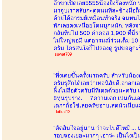
อ้าขาเปิดเลย5555น้องยิ่งร้องหนัก บ
มาจูบเราสลับกะดูดนมทีละข้างมือก
ด้วยได้อารมย์เหมือนทำจริง จนทนไ
พักเลยคงเหนื่อยโดนบุกหนัก. หลังจ
กลับทิปไป 500 ค่าคอส 1,900 ที่
ไม่ใหญ่พอมี แต่อารมณ์ร่วมเต็ม 10 
ครับ ใครสนใจก็ไปลองดู รูปขอดูกะ
suwat709
”พึ่งเคยขึ้นครั้งแรกครับ สำหรับน
ครับรุสึกได้เลยว่าเทอนิสัยดีเอาอ
ฟิ้งไม่ถือตัวครับมีทีเดดด้วยนะ
8หุ่นรุปร่าง. 7ความเดก เปนกันเ
เดกๆก้อใช่เลยครัชอาบเสดนัวเนียแล้
kitkat13
”ตัดสินใจอยู่นาน ว่าจะไปดีไหม๊ ...
รอบจองเยอะมากๆ เอาว่ะ เป็นไงเป็นกัน