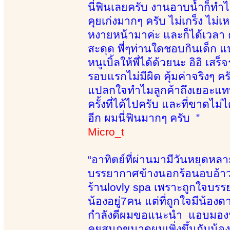
นี่ฟินเลยครับ งานอาบน้ำก็ทำได้
คุยเก่งมากๆ ครับ ไม่เกร็ง ไม
หงายหน้ามาค่ะ และก็ได้เวลา 
สะดุด พี่ๆท่านใดชอบกินเด็ก แน
หนูเบิ้ลให้พี่ได้ด้วยนะ อิอิ
รอบแรกไม่มีผิด คุ้มค่าจริงๆ
แปลกใจทำไมลูกค้าถึงเยอะแทบ
ครั้งที่ได้ไปครับ และที่ขาดไม่
อีก ผมนี่ฟินมากๆ ครับ ”
Micro_t
“อาทิตย์ที่ผ่านมามีวันหยุดหล
บรรยากาศข้างนอกร้อนอบอ้าวท
ร้านlovly spa เพราะถูกใจบรรย
น้องอยู่7คน แต่ที่ถูกใจมีน้อง
กำลังดีผมขอแนะนำ แอบมองน้องด
คุยสนุกขนาดผมเพิ่งขึ้นกับน้อ