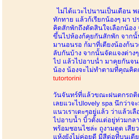
ไม่ได้แวะไปนานเป็นเดือน พอด
ทักทาย แล้วก้เรียกน้องๆ มา ปร
คิดสักพักถึงตัดสินใจเลือกน้อง
ขึ้นไปห้องก้คุยกันสักพัก จาก
มานอนรอ ก้มาที่เตียงน้องก้นว
ลับกันบ้าง จากนั้นจัดแจงต่าง
ไป แล้วไปอาบน่ำ มาคุยกันจนใ
น้อง น้องจะไม่ทำตามที่คุณคิ
tutortorini
วันจันทร์ที่แล้วขณะฝนตกรถติ
เลยแวะไปlovely spa นึกว่าจะมี
แนวเราเดะๆอยู่แล้ว ว่าแล้วเลือ
ไปอาบน้ำ บิ้วตั้งแต่อยู่ท่วมกลา
พร้อมชอนไชล่ะ ถูงามตูด เสียว
แห้งยังไม่ค่อยดี มีสีต่อที่บนเต