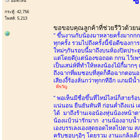
ซ
ออฟไลน์
กระทู้: 42,756
โพสต์: 5,213
ขอขอบคุณลูกค้าที่ช่วยรีวิวด้วย
” ขึ้นงานกับน้องมาหลายครั้งมากกกจน
ทุกครั้ง รวมไปถึงครั้งนี้ข้อดีของกา
ใหม่ๆกันรอบนี้มาถึงบนห้องปิดประต
แต่โดยดี(แต่น้องขอถอด กกน ไว้เพร
เป็นเสน่ห์ที่ทำให้หลงน้องไม้กี้ม
ถึงฉากที่ผมชอบที่สุดก็คือฉากตอนอ
เสียงงี้ร้องลั่นกว่าทุกกทีอีก แภมมี
พี่ขวัญ
” พอเห็นมีชื่อขึ้นที่ไทม์ไลน์ก็สา
แน่นอน ยืนยันทันที ก่อนค่ำถึงแน่ 
ได้ มาถึงร้านเจอน้องหุ่นน้องหน้า
น้องแบ้วน่ารักมาก งานน้องอาบน้ำป
เองบรรเลงเองสุดยอดไหลไปตาม สภาว
ครับชอบๆอิๆ โดยรวม งานแกล้งเด็กน