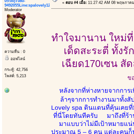
05:00)T080-
«
ตอบ #4 เมื่อ:
11:27:42 AM 08 พฤษภาคม
9492055Line:spalovely123
Moderator
ทำใจมานาน ใหม่ที่น
เด็ดสะระตี่ ทั้งร
ความหื่น : 0
ออฟไลน์
เฉียด170เซน สัดส
กระทู้: 42,756
โพสต์: 5,213
ขอ
หลังจากที่ห่างหายจากการเที่
ล้าๆจากการทำงานมาทั้งสัปด
Lovely spa ดินแดนที่คุ้นเคยท
ที่นี่โดยทันทีครับ มาถึงที่ร
มาแบบว่าไม่มีเป้าหมายแน่น
ประมาณ 5 – 6 คน แต่ละคนก็น่า