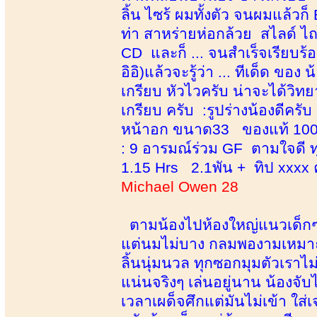
ลิ้น ไซร้ ผมทั้งตัว จนผมแล้วก็
ท่า สาหร่ายห่อกล้วย สไลด์ 
CD และก็ ... จนสำเร็จเรียบร้
อิอิ)แล้วจะรู้ว่า ... ทีเด็ด ข
เกรียบ หัวไวครับ น่าจะได้วิท
เกรียบ ครับ :รูปร่างน้องดีค
หน้าอก ขนาด33 ของแท้ 100% 
: 9 อารมณ์ร่วม GF ตามใจดี ทุ
1.15 Hrs 2.1พัน + ทิป xxxx 
Michael Owen 28
ตามน้องไปห้องใหญ่แนวเด็กๆ 
แต่นมไม่บาง กลมพองามเหมาะม
ลิ้นนุ่มนวล ทุกซอกมุมตัวเราไม
แน่นจริงๆ เล่นอยู่นาน น้องจับไ
เวลาเผด็จศึกแต่มันไม่เข้า ใส