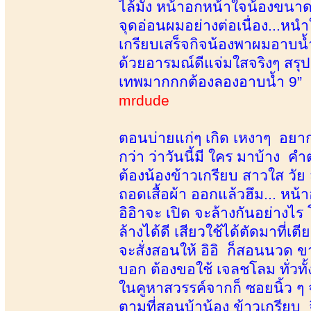
ไล้มั่ง หน้าอกหน้าใจน้องขนาด
จุดอ่อนผมอย่างต่อเนื่อง...ห
เกรียบเสร็จกิจน้องพาผมอาบน้ำ
ด้วยอารมณ์ดีแจ่มใสจริงๆ สรุป
เทพมากกกต้องลองอาบน้ำ 9”
mrdude
ตอนบ่ายแก่ๆ เกิด เหงาๆ อยา
กว่า ว่าวันนี้มี ใคร มาบ้าง 
ต้องน้องข้าวเกรียบ สาวใส วัย
ถอดเสื้อผ้า ออกแล้วฮึม... หน้
อิอิาจะ เปิด จะล้างกันอย่างไ
ล้างได้ดี เสียวใช้ได้ตัดมาที่
จะสั่งสอนให้ อิอิ ก็สอนนวด 
บอก ต้องขอใช้ เจลชโลม ทั่วทั้
ในคูหาสวรรค์จากก็ ซอยนิ้ว ๆ
ตามที่สอนบ้าน้อง ข้าวเกรียบ 