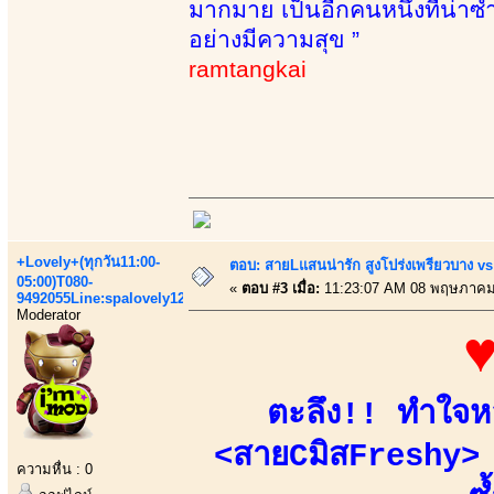
มากมาย เป็นอีกคนหนึ่งที่น่าซ้ำ 
อย่างมีความสุข ”
ramtangkai
+Lovely+(ทุกวัน11:00-
ตอบ: สายLแสนน่ารัก สูงโปร่งเพรียวบาง 
05:00)T080-
«
ตอบ #3 เมื่อ:
11:23:07 AM 08 พฤษภาคม
9492055Line:spalovely123
Moderator
♥
ตะลึง!! ทำใจหล
<สายCมิสFreshy> !
ความหื่น : 0