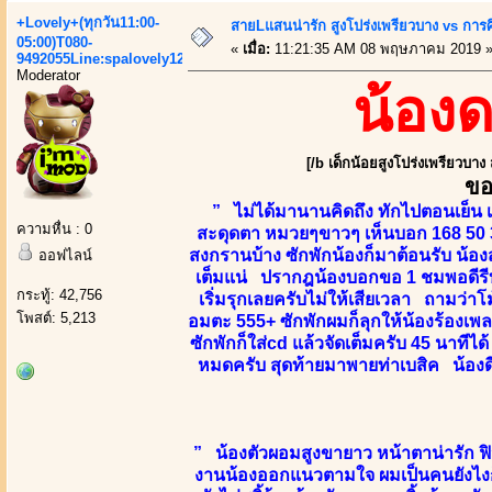
+Lovely+(ทุกวัน11:00-
สายLแสนน่ารัก สูงโปร่งเพรียวบาง vs กา
05:00)T080-
«
เมื่อ:
11:21:35 AM 08 พฤษภาคม 2019 
9492055Line:spalovely123
Moderator
น้อง
[/b เด็กน้อยสูงโปร่งเพรียวบาง
ขอ
” ไม่ได้มานานคิดถึง ทักไปตอนเย็น เ
ความหื่น : 0
สะดุดตา หมวยๆขาวๆ เห็นบอก 168 50 3
สงกรานบ้าง ซักพักน้องก็มาต้อนรับ น้องส
ออฟไลน์
เต็มแน่ ปรากฎน้องบอกขอ 1 ชมพอดีรีบก
กระทู้: 42,756
เริ่มรุกเลยครับไม่ให้เสียเวลา ถามว่าโ
โพสต์: 5,213
อมตะ 555+ ซักพักผมก็ลุกให้น้องร้องเพล
ซักพักก็ใส่cd แล้วจัดเต็มครับ 45 นาทีไ
หมดครับ สุดท้ายมาพายท่าเบสิค น้องด
” น้องตัวผอมสูงขายาว หน้าตาน่ารัก ฟิว
งานน้องออกแนวตามใจ ผมเป็นคนยังไงก็ไ