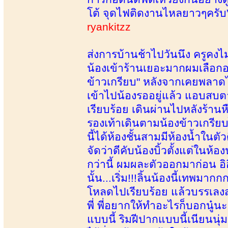
โต้ จุดไฟติดงานไหลยาวๆครับ
ryankitzz
ส่งการบ้านช้าไปวันนึง ครูคงไม่
น้องเข้าร้านเยอะมากผมเลือกอย
ข้าวเกรียบ" หลังจากเคยพลาดไ
เข้าไปน้องรออยู่แล้ว แอบสบต
เรียบร้อย เดินผ่านไปหลังร้านห
รองเท้าเดินตามน้องข้าวเกรีย
นี้ได้ห้องชั้นสามมีห้องน้ำใน
จัดว่าดีคับน้องบิ้วตั้งแต่ในห้
กว่านี้ ผมผละตัวออกมาก่อน อิ
นั้น...เริ่ม!!!ลิ้นน้องนี้เทพม
โหลดไปเรียบร้อย แล้วบรรเลงสเป
พี่ พี่อยากให้ทำอะไรก็บอกนู๋นะ 
แบบนี้ ริมฝีปากแบบนี้เนียนน