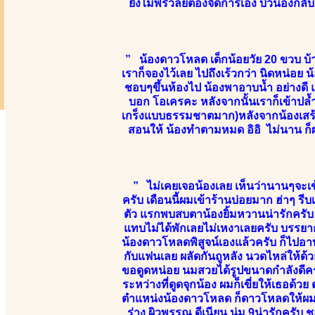
ยังไม่พริ้ว้ลยต้องจัดการเอง บิ้วน้องก
” น้องดาวโหลด เด็กน้อยวัย 20 ขวบ บ้
เราก็จองไว้เลย ไปถึงเร้วกว่า นิดหน่อย น้
ชอบๆขึ้นห้องไป น้องพาอาบน้ำ อย่างดี แล
บอก โอเครคะ หลังจากนั้นเราก็เข้าปล้ำ
เกร็งแบบธรรมชาตมาก)หลังจากน้องเสร้จ ก
สอนให้ น้องทำตามหมด อิอิ ไม่นาน ก็ผ
” ไม่เคยเจอน้องเลย เห็นว่านานๆจะเข้
ครับ เดือนนี้ผมเข้าร้านบ่อยมาก ฮ่าๆ ร
ตัว แรกพบสบตาน้องยิ้มหวานน่ารักครับ ห
แทบไม่ได้พักเลยไม่เหงาเลยครับ บรรยาก
น้องดาวโหลดพิสูจน์เองแล้วครับ ก็ไปอา
กับแฟนเลย ผลัดกันถูหลัง นวดไหล่ให้ด้วย
ขอดูดหน่อย นมสวยได้รูปขนาดกำลังดีครั
ระหว่างที่ดูดจุกน้อง ผมก็เขี่ยให้เธอด้ว
ตำแหน่งน้องดาวโหลด ก็ดาวโหลดให้ผมเส
ร่าง ผิวพรรณ ดีเนียน นุ่ม 9น่ารักครั