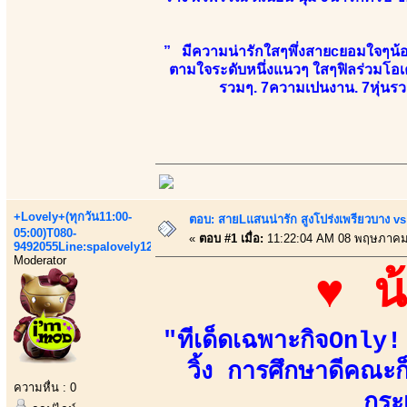
” มีความน่ารักใสๆพึ่งสายcยอมใจๆน้องยั
ตามใจระดับหนึ่งแนวๆ ใสๆฟิลร่วมโอเค
รวมๆ. 7ความเปนงาน. 7หุ่นรวม
+Lovely+(ทุกวัน11:00-
ตอบ: สายLแสนน่ารัก สูงโปร่งเพรียวบาง 
05:00)T080-
«
ตอบ #1 เมื่อ:
11:22:04 AM 08 พฤษภาคม
9492055Line:spalovely123
Moderator
♥ น
"ทีเด็ดเฉพาะกิจOnly
วิ้ง การศึกษาดีคณะก
ความหื่น : 0
กระ