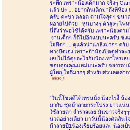
ระทึก เพราะน้องเด็กมาก จริงๆ Cam
แล้ว ป่ะ ... อยากกินเด็กมาถึงที่ห้อ
ครับ คะขา ตลอด ตามใจสุดๆ ขนาดน
ผอายไปด้วย หุ่นบางๆ ตัวสูงๆ ไฟหน
นี่ถึงว่าพอใช้ได้ครับ เพราะน้องต
งานเด็กๆ ก็ดีไปอีกแบบนะครับ ชงเ
ใจฟืดๆ ... ดูแล้วน่าแกล้งมากๆ ครั
ทางปิดเอง เพราะถ้าน้องปิดดูท่าจะย
เลยไม่ได้คุยอะไรกับน้องเท่าไหร่เ
ขอบคุณคุณแหม่มนะครับ จองรอบน้องใ
ผู้ใหญ่ใจดีมากๆ สำหรับส่วนลดค่าก
micro_t
”วันนี้โชคดีได้เทรนนิ่ง น้อะไรงี้ 
มากับ ชุดม้าลายกระโปรง ยาวแน่นๆ.
ใช้สายตา สำรวจเลย มันขาวจริงๆๆๆ ถึ
นวดอย่างเดียว มาวันนี้น้องตัดสิน
ม้าลายปี1น้องเรียบร้อยและ น้องเป็