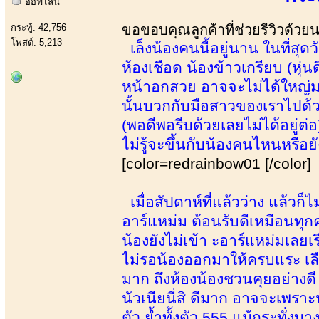
ออฟไลน์
กระทู้: 42,756
ขอขอบคุณลูกค้าที่ช่วยรีวิวด้วย
โพสต์: 5,213
เล็งน้องคนนี้อยู่นาน ในที่สุด
ห้องเชือด น้องข้าวเกรียบ (หุ
หน้าอกสวย อาจจะไม่ได้ใหญ่มาก
นั้นบวกกับมือสาวของเราไปด้
(พอดีพอรีบด้วยเลยไม่ได้อยู่ต่
ไม่รู้จะขึ้นกับน้องคนไหนหรือยัง
[color=redrainbow01 [/color]
เมื่อสัปดาห์ที่แล้วว่าง แล้วก็
อาร์แหม่ม ต้อนรับดีเหมือนทุกค
น้องยังไม่เข้า ะอาร์แหม่มเลยเ
ไม่รอน้องออกมาให้ครบแระ เลื
มาก ถึงห้องน้องชวนคุยอย่างด
นัวเนียนี่สิ ดีมาก อาจจะเพรา
ตัว ย้ำทั้งตัว 555 แม้กระทั่งบ