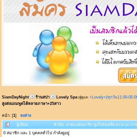
SiamDayNight
ร้านสปา
Lovely Spa
+Lovely+(ทุกวัน11:00-05:
(ผู้ดูแล:
สูงส่งแถมพูดได้หลายภาษา+25สาว
หน้า: [
1
]
ลงล่าง
ผู้เขียน
หัวข้อ: สายLแสนน่ารัก สูงโปร่งเพรียวบาง vs ก
0 สมาชิก และ 1 บุคคลทั่วไป กำลังดูอยู่