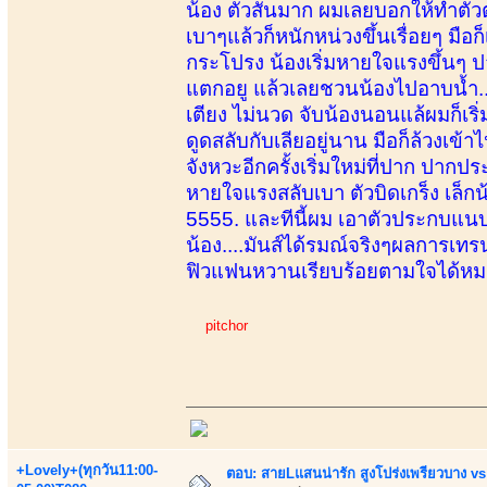
น้อง ตัวสั่นมาก ผมเลยบอกให้ทำตัว
เบาๆแล้วก็หนักหน่วงขึ้นเรื่อยๆ มือ
กระโปรง น้องเริ่มหายใจแรงขึ้นๆ ปา
แตกอยู แล้วเลยชวนน้องไปอาบน้ำ...
เตียง ไม่นวด จับน้องนอนแล้ผมก็เร
ดูดสลับกับเลียอยู่นาน มือก็ล้วงเข้
จังหวะอีกครั้งเริ่มใหม่ที่ปาก ปากปร
หายใจแรงสลับเบา ตัวบิดเกร็ง เล็กน้
5555. และทีนี้ผม เอาตัวประกบแน
น้อง....มันส์ได้รมณ์จริงๆผลการเทรน
ฟิวแฟนหวานเรียบร้อยตามใจได้หมดแ
pitchor
+Lovely+(ทุกวัน11:00-
ตอบ: สายLแสนน่ารัก สูงโปร่งเพรียวบาง 