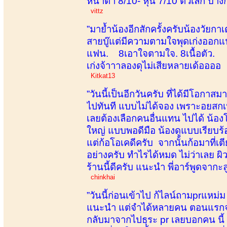
หน้าตา 8/10- หุ่น 7/10 ตัวเล็ก บา
vittz
”มาย้ำน้องอีกสักครั้งครับน้องวัย
สายบู๊แต่มีความตามใจพุดเก่งออก
แฟน. 8เอาใจตามใจ. 8เนื้อตัว. 7
เก่งจ้าาาลองดุไม่เสียหลายเด้ออออ
Kitkat13
”วันนี้เป็นอีกวันครับ ที่ได้มีโอกาสมา
ไปทันที แบบไม่ได้จอง เพราะอยสกเห็
เลยต้องเลือกคนอื่นแทน ไปได้ น้องโ
ใหญ่ แบบพอดีมือ น้องดูแบบเรียบร้อย
แต่ก้อโอเคดีครับ จากนั้นก้อมาที่
อย่างครับ ทำไรได้หมด ไม่ว่าเลย ผิ
ร้านนี้ดีครับ แนะนำ พี่อาร์พูดจา
chinkhai
”วันนี้ก่อนเข้าไป ก้ไลน์ถามprแหม
แนะนำ แต่จำได้หลายคน ตอนแรกจะเลื
กลับมาจากไปธุระ pr เลยบอกคน นี้ น้อง