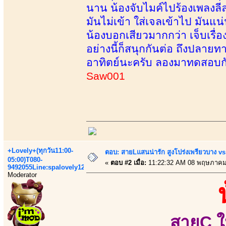
นาน น้องจับไมค์ไปร้องเพลงลีลาไ
มันไม่เข้า ใส่เจลเข้าไป มันแ
น้องบอกเสียวมากกว่า เจ็บเรื่อง
อย่างนี้ก็สนุกกันต่อ ถึงปลาย
อาทิตย์นะครับ ลองมาทดสอบกั
Saw001
+Lovely+(ทุกวัน11:00-
ตอบ: สายLแสนน่ารัก สูงโปร่งเพรียวบาง 
05:00)T080-
«
ตอบ #2 เมื่อ:
11:22:32 AM 08 พฤษภาคม
9492055Line:spalovely123
Moderator
สายC ใ