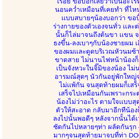
เรื่อย ขอบอกเลยว่าเป็นอะไรที
นอนคว่ำเหมือนที่เคยทำ ที่ไห
เเบบสบายๆน้องบอกว่า ขอบิ๊
ร่างกายของตัวเองจนทั่ว เเละ
นั้นก็ไล่มาจนถึงต้นขา เเขน 
ธงขึ้น-ลงเบาๆกับน้องชายผม เส
ของผมเเละดูดบริเวณหัวนมซ้า
ขาดสาย ไม่นานไฟหน้าน้องก็ถู
เป็นจังหวะในจิ๊มิของน้อง ไม
อารมณ์สุดๆ นัวกันอยู่พักใหญ่จน
ไม่เเพ้กัน จนสุดท้ายผมก็เส
เสร็จไปเหมือนกันเพราะกระต
น้องไม่ว่าอะไร ตามใจเเบบสุ
ตัวให้สะอาด กลับมาอีกทีน้อ
ลงไปนั้นพอดีๆ หลังจากนั้นได้เ
ซัดกันไปหลายๆท่า ผลัดกันรุก 
มากๆจนสุดท้ายมาจบที่ท่า DOG