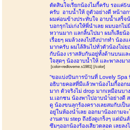
ตัดสินใจเรียกน้องไมกี้ครับ รอแค่5น
ครับ อาบน้ำให้ ถูตัวอย่างดี หน้าอ
ผมค่อนข้างประทับใจ อาบน้ำเสร็จน้อ
บอกรุกไม่เก่งให้พี่นำเลย ผมบอกไม่
หวานมาก แลกลิ้นไปมา ผมก็เลียน้องท
เรื่อยๆ ผมล้วงลงไปถึงปากทำ น้องแ
มากครับ ผมไล้ลินไปทั่วตัวน้องไม
กับน้อง เราสลับกันอยู่ทั้งด้านบนแ
ใจสุดๆ น้องอาบน้ำให้ และพาลงมา
[color=redloveme.s1981] [/color]
”ขอแบ่งปันการบ้านที่ Lovely Spa 
อธิบายคอสที่มีแล้วพาน้องไมกี้ออกมา
มาก ตัวจริงไม่ drop มากเหมือนบางที่
ม.เอกชน น้องพาไปอาบนำ้อย่างดี ส
ดู น้องขนลุกร้องครางเลยสมกับเป็นเด
อยู่ในห้องนำ้เลย ออกมาน้องถามจะใ
งานตาม step ถึงยังดูเกร็งๆ แต่มัน
ซึมๆออกน้องร้องเสียวตลอด เลยลงไปล