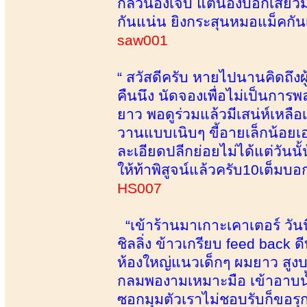
กลัวน้องเจ็บ แต่น้องบอกเสียวม
กันแน่น ยิงกระสุนหมอแม็คกัน
saw001
“ สวัสดีครับ หายไปนานคิดถึงผู
คืนนึง นัดจองเพื่อไม่เป็นการ
ยาว พอดูร่วมแล้วมีเสน่ห์เหลื
วานแบบเนิบๆ ขี้อายเล็กน้อยเ
ละเอียดปลีกย่อยไม่ได้แต่วันน
ให้ท้าพิสูจน์แล้วครับ10เต็มบอ
HS007
“เข้าร้านมาเกาะเคาเตอร์ วัน
ชิลลิ่ง ข้าวเกรียบ feed back ด
ห้องใหญ่แนวเด็กๆ ผมยาว สูงบ
กลมพองามเหมาะมือ เข้าอาบน้ำ
ซอกมุมตัวเราไม่ชอบรับก็ขอรุกเ