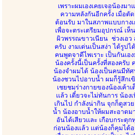
เพราะผมเองเคยเจอน้องมาแล้ว
ความหลังกันอีกครั้ง เมื่อต
ต้อนรับ มาในสภาพแบบกางเกงย
เพื่อจะตระเตรียมอุปกรณ์ เห็น
ผิวพรรณขาวเนียน ช่วงเอว สะ
ครับ งามเด่นเป็นสง่า ได้รูปไ
คนพูดจาดีไพเราะ เป็นกันเอ
น้องครั้งนี้เป็นครั้งที่สองครั
น้องจำผมได้ น้องเป็นคนมีทัศนค
น้องชวนไปอาบน้ำ ผมก็รู้สึกเ
เชยชมร่างกายของน้องเค้าเต็
เเล้ว เดี๋ยวจะไม่ทันการ น้อ
เกินไป กำลังน่ากิน จุกก็ดู
น้ำ น้องอาบน้ำให้ผมสะอาดมากๆ
อันได้เสียวเเละ เกือบกระตุ
ก่อนน้องเเล้ว เเต่น้องก็คุมได