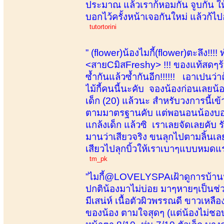
ประมาณ แล้วเราก้หอมกัน จูบกัน ให้
บอกไว้ครั้งหน้าเจอกันใหม่ แล้วก้ไป
tutortorini
” (flower)น้องไมกี้(flower)ตะลึง!!!
<สายCมิสFreshy> !!! ของแท้สดๆร้
ซ้ำกันแล้วซ้ำกันอีก!!!!!! เอาเปนว
ไม้กี้คนนี้นะคับ จองน้องก่อนเลยน้
เด็ก (20) แล้วนะ สำหรับวงการนี้เข
ตามมาตรฐานคับ แต่พอนอนน้องบอกแบ
แกล้งเด็ก แล้วซิ เราเลยจัดเลยคับ
มานว่าเสียวจริง ขนลุกไปตามลิ้นเล
เสียวไปลุกบิ้วให้เราเบาๆแบบหมดแรง
tm_pk
”ไมกี้@LOVELYSPAเฝ้าดูการบ้านน้
ปกติน้องมาไม่บ่อย มาๆหายๆเป็นช่วง
มีเสน่ห์ เนื้อตัวผิวพรรณดี ขาวเหล
ของน้อง ตามใจสุดๆ (แต่น้องไม่ชอบ