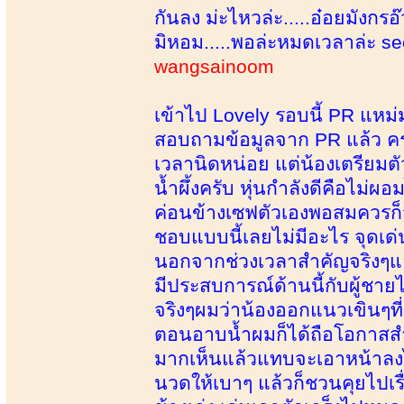
กันลง ม่ะไหวล่ะ.....อ๋อยมังกรอ
มิหอม.....พอล่ะหมดเวลาล่ะ se
wangsainoom
เข้าไป Lovely รอบนี้ PR แหม
สอบถามข้อมูลจาก PR แล้ว ครา
เวลานิดหน่อย แต่น้องเตรียมตัว
น้ำผึ้งครับ หุ่นกำลังดีคือไม่ผ
ค่อนข้างเซฟตัวเองพอสมควรก็จะ
ชอบแบบนี้เลยไม่มีอะไร จุดเด่น
นอกจากช่วงเวลาสำคัญจริงๆแล้
มีประสบการณ์ด้านนี้กับผู้ชา
จริงๆผมว่าน้องออกแนวเขินๆที
ตอนอาบน้ำผมก็ได้ถือโอกาสส
มากเห็นแล้วแทบจะเอาหน้าลงไป
นวดให้เบาๆ แล้วก็ชวนคุยไปเรื่