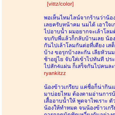
[vittz/color]
พอเห็นไทมไลน์จากร้านว่าน้องข
เลยครับหน้าคม นมได้ เอาใจเก่ง
ไปอาบน้ำ ผมอยากจะเล้าโลมตั
จบกับพี่แล้วก็กลับบ้านเลย น้
กันไปเล้าโลมกันต่อที่เตียง 
บ้าง ขอรุกบ้างละกัน เลียหัวน
ช้าอยู่ไย จับใส่เข้าไปทันที 
ไปสัก4แผ่น ก็เสร็จกันไปคนละ
ryankitzz
น้องข้าวเกรียบ แค่ชื่อก็น่ากิน
มาบ่อยไหม ต้องตามอ่านการบ้า
เสื้ออาบน้ำให้ พูดจาไพเราะ ต
น้องให้ทำหมด จนน้องข้าวเกร
การกอดนัดฟัดเหวี่ยงกันอย่างด