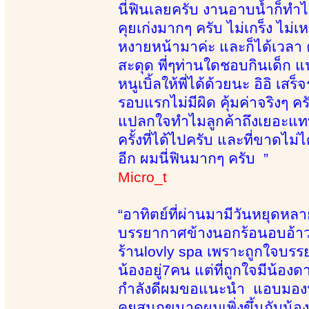
นี่ฟินเลยครับ งานอาบน้ำก็ทำได้
คุยเก่งมากๆ ครับ ไม่เกร็ง ไม
หงายหน้ามาค่ะ และก็ได้เวลา 
สะดุด พี่ๆท่านใดชอบกินเด็ก แน
หนูเบิ้ลให้พี่ได้ด้วยนะ อิอิ
รอบแรกไม่มีผิด คุ้มค่าจริงๆ
แปลกใจทำไมลูกค้าถึงเยอะแทบ
ครั้งที่ได้ไปครับ และที่ขาดไม่
อีก ผมนี่ฟินมากๆ ครับ ”
Micro_t
“อาทิตย์ที่ผ่านมามีวันหยุดหล
บรรยากาศข้างนอกร้อนอบอ้าวท
ร้านlovly spa เพราะถูกใจบรรย
น้องอยู่7คน แต่ที่ถูกใจมีน้อง
กำลังดีผมขอแนะนำ แอบมองน้องด
คุยสนุกขนาดผมเพิ่งขึ้นกับน้อ