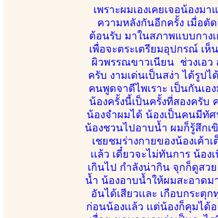
เพราะผมเองเคยเจอน้องมาแล้ว
ความหลังกันอีกครั้ง เมื่อต
ต้อนรับ มาในสภาพแบบกางเกงย
เพื่อจะตระเตรียมอุปกรณ์ เห็น
ผิวพรรณขาวเนียน ช่วงเอว สะ
ครับ งามเด่นเป็นสง่า ได้รูปไ
คนพูดจาดีไพเราะ เป็นกันเอ
น้องครั้งนี้เป็นครั้งที่สองครั
น้องจำผมได้ น้องเป็นคนมีทัศนค
น้องชวนไปอาบน้ำ ผมก็รู้สึกเ
เชยชมร่างกายของน้องเค้าเต็
เเล้ว เดี๋ยวจะไม่ทันการ น้อ
เกินไป กำลังน่ากิน จุกก็ดู
น้ำ น้องอาบน้ำให้ผมสะอาดมากๆ
อันได้เสียวเเละ เกือบกระตุ
ก่อนน้องเเล้ว เเต่น้องก็คุมได