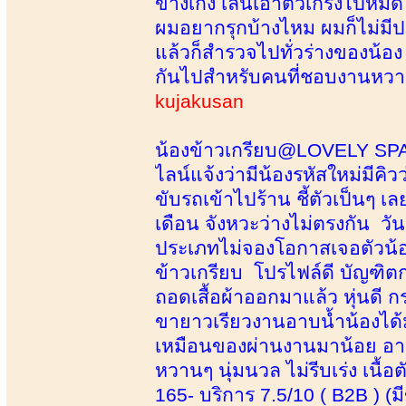
ข้างเก่ง เล่นเอาตัวเกร็งไปหมด
ผมอยากรุกบ้างไหม ผมก็ไม่มีปฏ
แล้วก็สำรวจไปทั่วร่างของน้อง
กันไปสำหรับคนที่ชอบงานหวานๆ
kujakusan
น้องข้าวเกรียบ@LOVELY SPAวัน
ไลน์แจ้งว่ามีน้องรหัสใหม่มีคิ
ขับรถเข้าไปร้าน ชี้ตัวเป็นๆ เ
เดือน จังหวะว่างไม่ตรงกัน วันน
ประเภทไม่จองโอกาสเจอตัวน้อย
ข้าวเกรียบ โปรไฟล์ดี บัญฑิ
ถอดเสื้อผ้าออกมาแล้ว หุ่นดี 
ขายาวเรียวงานอาบน้ำน้องได้ม
เหมือนของผ่านงานมาน้อย อา
หวานๆ นุ่มนวล ไม่รีบเร่ง เนื้อตั
165- บริการ 7.5/10 ( B2B ) (มี