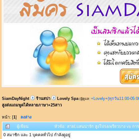
SiamDayNight
ร้านสปา
Lovely Spa
+Lovely+(ทุกวัน11:00-05:
(ผู้ดูแล:
สูงส่งแถมพูดได้หลายภาษา+25สาว
หน้า: [
1
]
ลงล่าง
ผู้เขียน
หัวข้อ: สายLแสนน่ารัก สูงโปร่งเพรียวบาง vs ก
0 สมาชิก และ 1 บุคคลทั่วไป กำลังดูอยู่