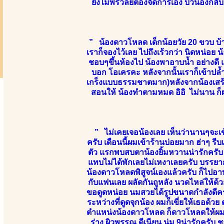
ยังไม่พริ้ว้ลยต้องจัดการเอง บิ้วน้องก
” น้องดาวโหลด เด็กน้อยวัย 20 ขวบ บ้
เราก็จองไว้เลย ไปถึงเร้วกว่า นิดหน่อย น้
ชอบๆขึ้นห้องไป น้องพาอาบน้ำ อย่างดี แล
บอก โอเครคะ หลังจากนั้นเราก็เข้าปล้ำ
เกร็งแบบธรรมชาตมาก)หลังจากน้องเสร้จ ก
สอนให้ น้องทำตามหมด อิอิ ไม่นาน ก็ผ
” ไม่เคยเจอน้องเลย เห็นว่านานๆจะเข้
ครับ เดือนนี้ผมเข้าร้านบ่อยมาก ฮ่าๆ ร
ตัว แรกพบสบตาน้องยิ้มหวานน่ารักครับ ห
แทบไม่ได้พักเลยไม่เหงาเลยครับ บรรยาก
น้องดาวโหลดพิสูจน์เองแล้วครับ ก็ไปอา
กับแฟนเลย ผลัดกันถูหลัง นวดไหล่ให้ด้วย
ขอดูดหน่อย นมสวยได้รูปขนาดกำลังดีครั
ระหว่างที่ดูดจุกน้อง ผมก็เขี่ยให้เธอด้ว
ตำแหน่งน้องดาวโหลด ก็ดาวโหลดให้ผมเส
ร่าง ผิวพรรณ ดีเนียน นุ่ม 9น่ารักครั