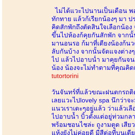
ไม่ได้แวะไปนานเป็นเดือน พอด
ทักทาย แล้วก้เรียกน้องๆ มา ปร
คิดสักพักถึงตัดสินใจเลือกน้อง
ขึ้นไปห้องก้คุยกันสักพัก จาก
มานอนรอ ก้มาที่เตียงน้องก้นว
ลับกันบ้าง จากนั้นจัดแจงต่าง
ไป แล้วไปอาบน่ำ มาคุยกันจนใ
น้อง น้องจะไม่ทำตามที่คุณคิ
tutortorini
วันจันทร์ที่แล้วขณะฝนตกรถติ
เลยแวะไปlovely spa นึกว่าจะมี
แนวเราเดะๆอยู่แล้ว ว่าแล้วเลือ
ไปอาบน้ำ บิ้วตั้งแต่อยู่ท่วมกลา
พร้อมชอนไชล่ะ ถูงามตูด เสียว
แห้งยังไม่ค่อยดี มีสีต่อที่บนเต