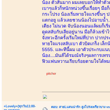
น้อง ตัวสั่นมาก ผมเลยบอกให้ทำตัว
เบาๆแล้วก็หนักหน่วงขึ้นเรื่อยๆ มือ
กระโปรง น้องเริ่มหายใจแรงขึ้นๆ ปา
แตกอยู แล้วเลยชวนน้องไปอาบน้ำ...
เตียง ไม่นวด จับน้องนอนแล้ผมก็เร
ดูดสลับกับเลียอยู่นาน มือก็ล้วงเข้
จังหวะอีกครั้งเริ่มใหม่ที่ปาก ปากปร
หายใจแรงสลับเบา ตัวบิดเกร็ง เล็กน้
5555. และทีนี้ผม เอาตัวประกบแน
น้อง....มันส์ได้รมณ์จริงๆผลการเทรน
ฟิวแฟนหวานเรียบร้อยตามใจได้หมดแ
pitchor
+Lovely+(ทุกวัน11:00-
ตอบ: สายLแสนน่ารัก สูงโปร่งเพรียวบาง 