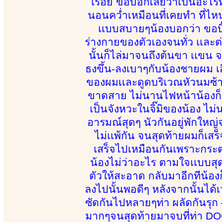
เรื่อย ขอบอกเลยว่าเป็นอะไรที
นอนคว่ำเหมือนที่เคยทำ ที่ไห
เเบบสบายๆน้องบอกว่า ขอบิ๊
ร่างกายของตัวเองจนทั่ว เเละ
นั้นก็ไล่มาจนถึงต้นขา เเขน 
ธงขึ้น-ลงเบาๆกับน้องชายผม เส
ของผมเเละดูดบริเวณหัวนมซ้า
ขาดสาย ไม่นานไฟหน้าน้องก็ถู
เป็นจังหวะในจิ๊มิของน้อง ไม
อารมณ์สุดๆ นัวกันอยู่พักใหญ่จน
ไม่เเพ้กัน จนสุดท้ายผมก็เส
เสร็จไปเหมือนกันเพราะกระต
น้องไม่ว่าอะไร ตามใจเเบบสุ
ตัวให้สะอาด กลับมาอีกทีน้อ
ลงไปนั้นพอดีๆ หลังจากนั้นได้เ
ซัดกันไปหลายๆท่า ผลัดกันรุก 
มากๆจนสุดท้ายมาจบที่ท่า DOG