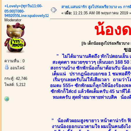
+Lovely+(ทุกวัน11:00-
สายLแสนน่ารัก สูงโปร่งเพรียวบาง vs กา
05:00)T080-
«
เมื่อ:
11:21:35 AM 08 พฤษภาคม 2019 
9492055Line:spalovely123
Moderator
น้อง
[/b เด็กน้อยสูงโปร่งเพรียวบาง
ขอ
” ไม่ได้มานานคิดถึง ทักไปตอนเย็น เ
ความหื่น : 0
สะดุดตา หมวยๆขาวๆ เห็นบอก 168 50 3
สงกรานบ้าง ซักพักน้องก็มาต้อนรับ น้องส
ออนไลน์
เต็มแน่ ปรากฎน้องบอกขอ 1 ชมพอดีรีบก
กระทู้: 42,746
เริ่มรุกเลยครับไม่ให้เสียเวลา ถามว่าโ
โพสต์: 5,212
อมตะ 555+ ซักพักผมก็ลุกให้น้องร้องเพล
ซักพักก็ใส่cd แล้วจัดเต็มครับ 45 นาทีไ
หมดครับ สุดท้ายมาพายท่าเบสิค น้องด
” น้องตัวผอมสูงขายาว หน้าตาน่ารัก ฟิว
งานน้องออกแนวตามใจ ผมเป็นคนยังไงก็ไ