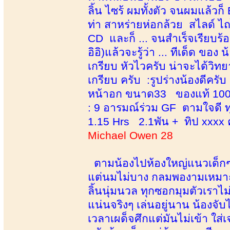
ลิ้น ไซร้ ผมทั้งตัว จนผมแล้วก็
ท่า สาหร่ายห่อกล้วย สไลด์ 
CD และก็ ... จนสำเร็จเรียบร้
อิอิ)แล้วจะรู้ว่า ... ทีเด็ด ข
เกรียบ หัวไวครับ น่าจะได้วิท
เกรียบ ครับ :รูปร่างน้องดีค
หน้าอก ขนาด33 ของแท้ 100% 
: 9 อารมณ์ร่วม GF ตามใจดี ทุ
1.15 Hrs 2.1พัน + ทิป xxxx 
Michael Owen 28
ตามน้องไปห้องใหญ่แนวเด็กๆ 
แต่นมไม่บาง กลมพองามเหมาะม
ลิ้นนุ่มนวล ทุกซอกมุมตัวเราไม
แน่นจริงๆ เล่นอยู่นาน น้องจับไ
เวลาเผด็จศึกแต่มันไม่เข้า ใส