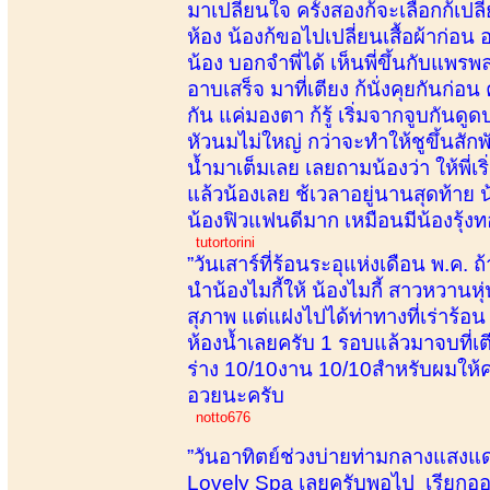
มาเปลี่ยนใจ ครั้งสองก้จะเลือกก้เปลี
ห้อง น้องก้ขอไปเปลี่ยนเสื้อผ้าก่อ
น้อง บอกจำพี่ได้ เห็นพี่ขึ้นกับแพร
อาบเสร็จ มาที่เตียง ก้นั่งคุยกันก่
กัน แค่มองตา ก้รู้ เริ่มจากจูบกัน
หัวนมไม่ใหญ่ กว่าจะทำให้ชูขึ้นสักพั
น้ำมาเต็มเลย เลยถามน้องว่า ให้พี่
แล้วน้องเลย ช้เวลาอยู่นานสุดท้าย
น้องฟิวแฟนดีมาก เหมือนมีน้องรุ้ง
tutortorini
”วันเสาร์ที่ร้อนระอุแห่งเดือน พ.ค. ถ
นำน้องไมกี้ให้ น้องไมกี้ สาวหวานห
สุภาพ แต่แฝงไปได้ท่าทางที่เร่าร้อ
ห้องน้ำเลยครับ 1 รอบแล้วมาจบที่เต
ร่าง 10/10งาน 10/10สำหรับผมให้คะ
อวยนะครับ
notto676
”วันอาทิตย์ช่วงบ่ายท่ามกลางแสงแด
Lovely Spa เลยครับพอไป เรียกออกม