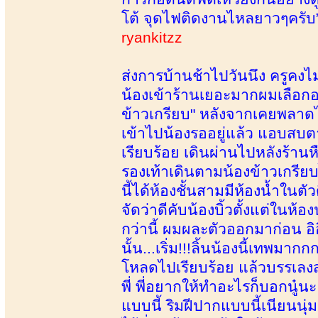
โต้ จุดไฟติดงานไหลยาวๆครับ
ryankitzz
ส่งการบ้านช้าไปวันนึง ครูคงไม่
น้องเข้าร้านเยอะมากผมเลือกอย
ข้าวเกรียบ" หลังจากเคยพลาดไ
เข้าไปน้องรออยู่แล้ว แอบสบต
เรียบร้อย เดินผ่านไปหลังร้านห
รองเท้าเดินตามน้องข้าวเกรีย
นี้ได้ห้องชั้นสามมีห้องน้ำใน
จัดว่าดีคับน้องบิ้วตั้งแต่ในห้
กว่านี้ ผมผละตัวออกมาก่อน อิ
นั้น...เริ่ม!!!ลิ้นน้องนี้เทพม
โหลดไปเรียบร้อย แล้วบรรเลงสเป
พี่ พี่อยากให้ทำอะไรก็บอกนู๋นะ 
แบบนี้ ริมฝีปากแบบนี้เนียนน