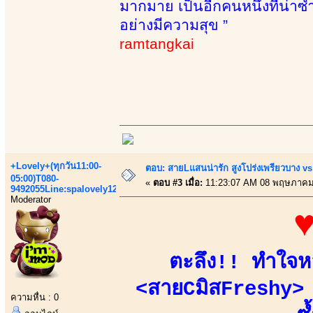
มากมาย เป็นอีกคนหนึ่งที่น่าซ้ำ 
อย่างมีความสุข ”
ramtangkai
+Lovely+(ทุกวัน11:00-
ตอบ: สายLแสนน่ารัก สูงโปร่งเพรียวบาง 
05:00)T080-
«
ตอบ #3 เมื่อ:
11:23:07 AM 08 พฤษภาคม
9492055Line:spalovely123
Moderator
♥
ตะลึง!! ทำใจหล
<สายCมิสFreshy> !
ความหื่น : 0