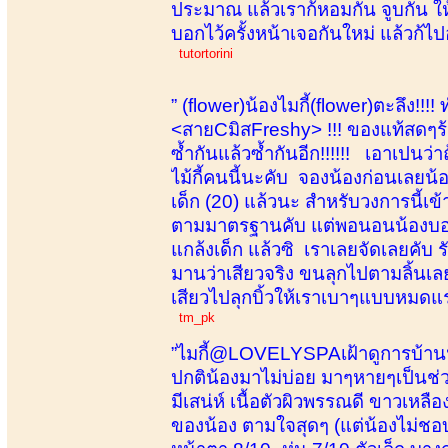
ประมาณ แล้วเราก้หอมกัน จูบกัน ให้
บอกไว้ครั้งหน้าเจอกันใหม่ แล้วก้ไป
tutortorini
” (flower)น้องไมกี้(flower)ตะลึง!!!
<สายCมิสFreshy> !!! ของแท้สดๆร้
ซ้ำกันแล้วซ้ำกันอีก!!!!!! เอาเปนว
ไม้กี้คนนี้นะคับ จองน้องก่อนเลยน้
เด็ก (20) แล้วนะ สำหรับวงการนี้เข
ตามมาตรฐานคับ แต่พอนอนน้องบอกแบ
แกล้งเด็ก แล้วซิ เราเลยจัดเลยคับ
มานว่าเสียวจริง ขนลุกไปตามลิ้นเล
เสียวไปลุกบิ้วให้เราเบาๆแบบหมดแรง
tm_pk
”ไมกี้@LOVELYSPAเฝ้าดูการบ้านน้
ปกติน้องมาไม่บ่อย มาๆหายๆเป็นช่วง
มีเสน่ห์ เนื้อตัวผิวพรรณดี ขาวเหล
ของน้อง ตามใจสุดๆ (แต่น้องไม่ชอบ