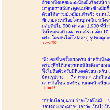
อ้าขาเปิดเลย5555น้องยิ่งร้องหนัก บ
มาจูบเราสลับกะดูดนมทีละข้างมือก
ด้วยได้อารมย์เหมือนทำจริง จนทนไ
พักเลยคงเหนื่อยโดนบุกหนัก. หลังจ
กลับทิปไป 500 ค่าคอส 1,900 ที่
ไม่ใหญ่พอมี แต่อารมณ์ร่วมเต็ม 10 
ครับ ใครสนใจก็ไปลองดู รูปขอดูกะ
suwat709
”พึ่งเคยขึ้นครั้งแรกครับ สำหรับน
ครับรุสึกได้เลยว่าเทอนิสัยดีเอาอ
ฟิ้งไม่ถือตัวครับมีทีเดดด้วยนะ
8หุ่นรุปร่าง. 7ความเดก เปนกันเ
เดกๆก้อใช่เลยครัชอาบเสดนัวเนียแล้
kitkat13
”ตัดสินใจอยู่นาน ว่าจะไปดีไหม๊ ...
รอบจองเยอะมากๆ เอาว่ะ เป็นไงเป็นกัน