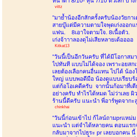
หน้าตา 8/10- หุ่น 7/10 ตัวเล็ก บา
vittz
”มาย้ำน้องอีกสักครั้งครับน้องวัย
สายบู๊แต่มีความตามใจพุดเก่งออก
แฟน. 8เอาใจตามใจ. 8เนื้อตัว. 7
เก่งจ้าาาลองดุไม่เสียหลายเด้ออออ
Kitkat13
”วันนี้เป็นอีกวันครับ ที่ได้มีโอกาสมา
ไปทันที แบบไม่ได้จอง เพราะอยสกเห็
เลยต้องเลือกคนอื่นแทน ไปได้ น้องโ
ใหญ่ แบบพอดีมือ น้องดูแบบเรียบร้อย
แต่ก้อโอเคดีครับ จากนั้นก้อมาที่
อย่างครับ ทำไรได้หมด ไม่ว่าเลย ผิ
ร้านนี้ดีครับ แนะนำ พี่อาร์พูดจา
chinkhai
”วันนี้ก่อนเข้าไป ก้ไลน์ถามprแหม
แนะนำ แต่จำได้หลายคน ตอนแรกจะเลื
กลับมาจากไปธุระ pr เลยบอกคน นี้ น้อง