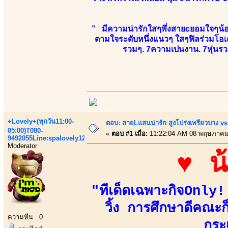
” มีความน่ารักใสๆพึ่งสายcยอมใจๆน้องยั
ตามใจระดับหนึ่งแนวๆ ใสๆฟิลร่วมโอเค
รวมๆ. 7ความเปนงาน. 7หุ่นรวม
+Lovely+(ทุกวัน11:00-
ตอบ: สายLแสนน่ารัก สูงโปร่งเพรียวบาง 
05:00)T080-
«
ตอบ #1 เมื่อ:
11:22:04 AM 08 พฤษภาคม
9492055Line:spalovely123
Moderator
♥ น
"ทีเด็ดเฉพาะกิจOnly
วิ้ง การศึกษาดีคณะก
ความหื่น : 0
กระ