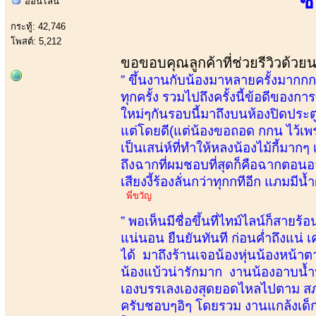
ซ
ออนไลน์
กระทู้: 42,746
โพสต์: 5,212
ขอขอบคุณลูกค้าที่ช่วยรีวิวด้วย
” ขึ้นงานกับน้องมาหลายครั้งมากกกจน
ทุกครั้ง รวมไปถึงครั้งนี้ข้อดีของกา
ใหม่ๆกันรอบนี้มาถึงบนห้องปิดประต
แต่โดยดี(แต่น้องขอถอด กกน ไว้เพร
เป็นเสน่ห์ที่ทำให้หลงน้องไม้กี้ม
ถึงฉากที่ผมชอบที่สุดก็คือฉากตอนอ
เสียงงี้ร้องลั่นกว่าทุกกทีอีก แภมมี
พี่ขวัญ
” พอเห็นมีชื่อขึ้นที่ไทม์ไลน์ก็สา
แน่นอน ยืนยันทันที ก่อนค่ำถึงแน่ 
ได้ มาถึงร้านเจอน้องหุ่นน้องหน้า
น้องแบ้วน่ารักมาก งานน้องอาบน้ำป
เองบรรเลงเองสุดยอดไหลไปตาม สภาว
ครับชอบๆอิๆ โดยรวม งานแกล้งเด็กน