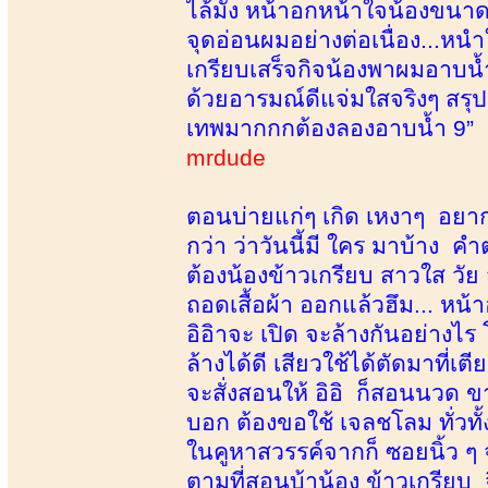
ไล้มั่ง หน้าอกหน้าใจน้องขนาด
จุดอ่อนผมอย่างต่อเนื่อง...ห
เกรียบเสร็จกิจน้องพาผมอาบน้ำ
ด้วยอารมณ์ดีแจ่มใสจริงๆ สรุป
เทพมากกกต้องลองอาบน้ำ 9”
mrdude
ตอนบ่ายแก่ๆ เกิด เหงาๆ อยา
กว่า ว่าวันนี้มี ใคร มาบ้าง 
ต้องน้องข้าวเกรียบ สาวใส วัย
ถอดเสื้อผ้า ออกแล้วฮึม... หน้
อิอิาจะ เปิด จะล้างกันอย่างไ
ล้างได้ดี เสียวใช้ได้ตัดมาที่
จะสั่งสอนให้ อิอิ ก็สอนนวด 
บอก ต้องขอใช้ เจลชโลม ทั่วทั้
ในคูหาสวรรค์จากก็ ซอยนิ้ว ๆ
ตามที่สอนบ้าน้อง ข้าวเกรียบ 