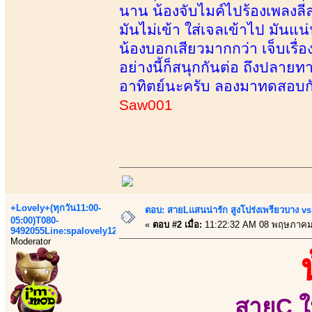
นาน น้องจับไมค์ไปร้องเพลงลีลาไ
มันไม่เข้า ใส่เจลเข้าไป มันแ
น้องบอกเสียวมากกว่า เจ็บเรื่อง
อย่างนี้ก็สนุกกันต่อ ถึงปลาย
อาทิตย์นะครับ ลองมาทดสอบกั
Saw001
+Lovely+(ทุกวัน11:00-
ตอบ: สายLแสนน่ารัก สูงโปร่งเพรียวบาง 
05:00)T080-
«
ตอบ #2 เมื่อ:
11:22:32 AM 08 พฤษภาคม
9492055Line:spalovely123
Moderator
สายC ใ