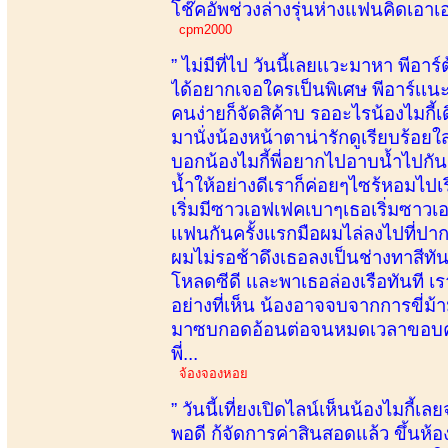
โช๊คอัพช่วงล่างรุ่นห่างแฟนคิดเอา
cpm2000
” ไม่มีที่ไป วันนี้เลยเเวะมาหา พีอา
ได้อยากเจอใครเป็นพิเศษ พีอาร์เเน
คนง่ายก็จัดสิค้าบ รออะไรน้องไมกี
มานั่งน้องหน้าตาน่ารักดูเรียบร้อย
บอกน้องไมกี้พี่อยากไปอาบน้ำไปกันด
น้ำให้อย่างดีเราก็ค่อยๆไซร้หอมไปเ
เริ่มมีซาวเอฟเฟคเบาๆเธอเริ่มซาวเอ
เเฟนกันครั้งเเรกมือผมไล่ลงไปที
ผมไม่รอช้าดึงเธอลงเป็นช่างทาสีทั
โหลดซีดี เเละพาเธอล่องเรือทันที 
อย่างที่เห็น น้องอาจจบจากการขี่ม้า
มาซบกอดอ้อนต่อจนหมดเวลาขอบคุณออ
พี่...
จ้องจองหอย
” วันนี้เที่ยงเปิดไลน์เห็นน้องไมกี้เ
พอดี ก้จัดการค่าสินสอดแล้ว ขึ้นห้อ