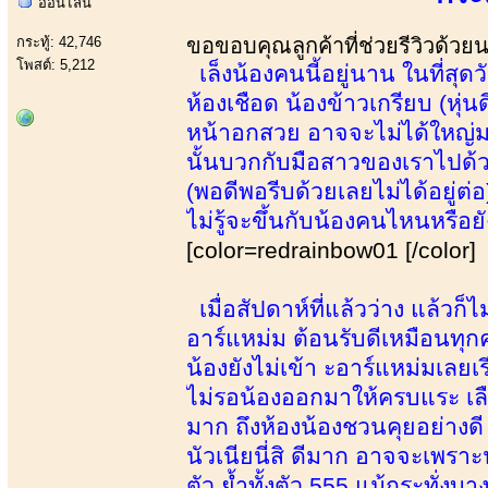
ออนไลน์
กระทู้: 42,746
ขอขอบคุณลูกค้าที่ช่วยรีวิวด้วย
โพสต์: 5,212
เล็งน้องคนนี้อยู่นาน ในที่สุด
ห้องเชือด น้องข้าวเกรียบ (หุ
หน้าอกสวย อาจจะไม่ได้ใหญ่มาก
นั้นบวกกับมือสาวของเราไปด้
(พอดีพอรีบด้วยเลยไม่ได้อยู่ต่
ไม่รู้จะขึ้นกับน้องคนไหนหรือยัง
[color=redrainbow01 [/color]
เมื่อสัปดาห์ที่แล้วว่าง แล้วก็
อาร์แหม่ม ต้อนรับดีเหมือนทุกค
น้องยังไม่เข้า ะอาร์แหม่มเลยเ
ไม่รอน้องออกมาให้ครบแระ เลื
มาก ถึงห้องน้องชวนคุยอย่างด
นัวเนียนี่สิ ดีมาก อาจจะเพรา
ตัว ย้ำทั้งตัว 555 แม้กระทั่งบ