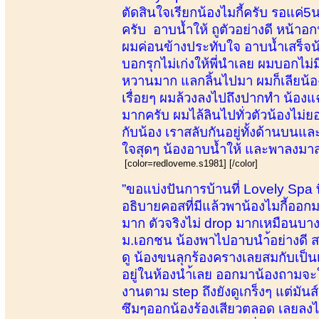
ตัดสินใจเรียกน้องไมกี้ครับ รอแค่5น
ครับ อาบน้ำให้ ถูตัวอย่างดี หน้าอ
ผมค่อนข้างประทับใจ อาบน้ำเสร็จน้อ
บอกรุกไม่เก่งให้พี่นำเลย ผมบอกไม่
หวานมาก แลกลิ้นไปมา ผมก็เลียน้องท
เรื่อยๆ ผมล้วงลงไปถึงปากทำ น้องแ
มากครับ ผมไล้ลินไปทั่วตัวน้องไม
กับน้อง เราสลับกันอยู่ทั้งด้านบนแ
ใจสุดๆ น้องอาบน้ำให้ และพาลงมา
[color=redloveme.s1981] [/color]
”ขอแบ่งปันการบ้านที่ Lovely Spa 
อธิบายคอสที่มีแล้วพาน้องไมกี้ออกมา
มาก ตัวจริงไม่ drop มากเหมือนบางที่
ม.เอกชน น้องพาไปอาบนำ้อย่างดี ส
ดู น้องขนลุกร้องครางเลยสมกับเป็นเด
อยู่ในห้องนำ้เลย ออกมาน้องถามจะใ
งานตาม step ถึงยังดูเกร็งๆ แต่มัน
ซึมๆออกน้องร้องเสียวตลอด เลยลงไปล