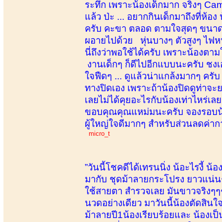
ระทึก เพราะน้องเด็กมาก จริงๆ Cam
แล้ว ป่ะ ... อยากกินเด็กมาถึงที่ห้อ
ครับ คะขา ตลอด ตามใจสุดๆ ขนาดน
ผอายไปด้วย หุ่นบางๆ ตัวสูงๆ ไฟหน
นี่ถึงว่าพอใช้ได้ครับ เพราะน้องต
งานเด็กๆ ก็ดีไปอีกแบบนะครับ ชงเ
ใจฟืดๆ ... ดูแล้วน่าแกล้งมากๆ ครั
ทางปิดเอง เพราะถ้าน้องปิดดูท่าจะย
เลยไม่ได้คุยอะไรกับน้องเท่าไหร่เ
ขอบคุณคุณแหม่มนะครับ จองรอบน้องใ
ผู้ใหญ่ใจดีมากๆ สำหรับส่วนลดค่าก
micro_t
”วันนี้โชคดีได้เทรนนิ่ง น้อะไรงี้ 
มากับ ชุดม้าลายกระโปรง ยาวแน่นๆ.
ใช้สายตา สำรวจเลย มันขาวจริงๆๆๆ ถึ
นวดอย่างเดียว มาวันนี้น้องตัดสิน
ม้าลายปี1น้องเรียบร้อยและ น้องเป็