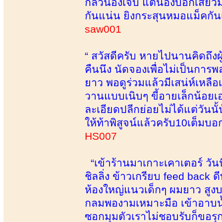
กลัวน้องเจ็บ แต่น้องบอกเสียวม
กันแน่น ยิงกระสุนหมอแม็คกัน
saw001
“ สวัสดีครับ หายไปนานคิดถึงผู
คืนนึง นัดจองเพื่อไม่เป็นการ
ยาว พอดูร่วมแล้วมีเสน่ห์เหลื
วานแบบเนิบๆ ขี้อายเล็กน้อยเ
ละเอียดปลีกย่อยไม่ได้แต่วันน
ให้ท้าพิสูจน์แล้วครับ10เต็มบอ
HS007
“เข้าร้านมาเกาะเคาเตอร์ วัน
ชิลลิ่ง ข้าวเกรียบ feed back ด
ห้องใหญ่แนวเด็กๆ ผมยาว สูงบ
กลมพองามเหมาะมือ เข้าอาบน้ำ
ซอกมุมตัวเราไม่ชอบรับก็ขอรุกเ