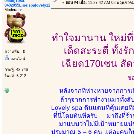
05:00)T080-
«
ตอบ #4 เมื่อ:
11:27:42 AM 08 พฤษภาคม
9492055Line:spalovely123
Moderator
ทำใจมานาน ใหม่ที่น
เด็ดสะระตี่ ทั้งร
ความหื่น : 0
ออนไลน์
เฉียด170เซน สัดส
กระทู้: 42,746
โพสต์: 5,212
ขอ
หลังจากที่ห่างหายจากการเที่
ล้าๆจากการทำงานมาทั้งสัปด
Lovely spa ดินแดนที่คุ้นเคยท
ที่นี่โดยทันทีครับ มาถึงที่ร
มาแบบว่าไม่มีเป้าหมายแน่น
ประมาณ 5 – 6 คน แต่ละคนก็น่า