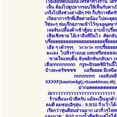
เว้ยเฮ้ยหยิบมือถือโทรหาทางร้าน ได้ร
เห็น ต้องไปดูปลากรอบให้เห็นกับตาเบ
เกร็งไปถึงช่วงล่างอิๆ PR ก็บริการดีค
เกิดอาการรักพี่เสียดายน้อง ไปสะดุดอ
ใช่ละๆ ข่มเก๊กสุภาพเข้าไว้ๆเจอฉุดพาข
เจอจับเปลื้องผ้าเข้าตู้อบ อาบน้ำบรึ๋
เสียเชิงชาย ไอ้เราสิงห์ปืนไว ตัดกล
บรึ๋ยยยยยยยยยยยยยยยยยยยยยจึ๋ยยย
เฮ้ย ๆ เด๋วๆๆๆ วะวะวะ กกบรึ๋ย
ละเลง ไปทั่วร่างเบย แทบฟรีสสสส
ขาดใจแทบดิ้น จับพลิกหันกลับมา 
เฮือกกกกกกกกก กรูจะมิรอดชิมิวันนี้ไ
บ้างละครัชชชช แอร๊ยยยย มีเหนียม
กกกกกกกก เจอจับพลิก
XXXXFjkawioe4gtj;rkoaeklmas;dlj
ม่ากอดดดดดดดดดดดเ
ง่อวววววววววววววววววววววววว ส
ร้านที่แนะนำดีครับ แม้จะเป็นลูกค้า
คมดี ผมชอบอิๆหุ่น : 9.5/10 กิ่วเว้า
เรียกว่าหุ่นดีสมส่วนมาก เอวกิ่วๆไ
และนวด : 8/10 อาบน้ำดีครับแต่ไม่ได้นว