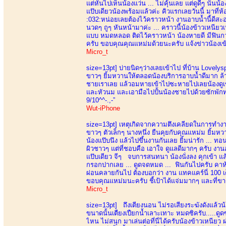
แต่หันไปเห็นน้องแว่น ... ไม่คุ้นเลย แต่ดูดีๆ นั่นน้
แป๊บเดียวน้องพร้อมแล้วค่ะ คิวแรกเลยวันนี้ มาที่
:032:หน่อยเลยต้องไว้คราวหน้า งานอาบน้ำนี้ดีสะอ
นวดๆ ถูๆ หันหน้ามาค่ะ ... คราวนี้น้องข้าวเหนียวเ
แบบ หมดหลอด ติดไว้คราวหน้า น้องหายดี มีฟินกว่า
ครับ ขอบคุณคุณแหม่มด้วยนะครับ แจ้งข่าวน้องเข้า
Micro_t
size=13pt]
บ่ายนิดๆว่างเลยเข้าไป ที่บ้าน Lovely
ขาวๆ ยิ้มหวานให้ตลอดน้องบริการอาบน้ำดีมาก ล้าง
ชายเราเลย แล้วอมหายเข้าไปซะหายไปเลยน้องดูเข
และหัวนม และเอามือไปปั้นน้องชายไปด้วยซักพักทน
9/10^^-.,-”
Wut-iPhone
size=13pt]
เหตุเกิดจากความตึงเคลียดในการทำงาน 
ขาวๆ ตัวเล็กๆ นางหนึ่ง ยืนคุยกับคุณแหม่ม ยิ้มหว
น้องแป๊บนึง แล้วไปขึ้นงานกันเลย ยิ้มน่ารัก ... ทอน
ผิวชาวๆ แต่ที่ชอบคือ เอาใจ ดูแลดีมากๆ ครับ งาน
แป๊บเดียว จีๆ จบการสนทนา น้องนั่งลง คุกเข้า แล้
กรอกปากเลย ... ดูดจดหมด ... ฟินกันไปครับ คาห้
ผ่อนคลายกันไป ต้องบอกว่า งาน แทคแคร์นี่ 100 เ
ขอบคุณแหม่มนะครับ ชี้เป้าได้แจ่มมากๆ และที่ขาดไ
Micro_t
size=13pt]
ถึงเตียงนอน ไม่รอเสียงระฆังดังแล้วน้
ขนาดนั้นเตืยงเปืยกน้ำเลาะเทาะ หมดซิครับ.....ดู
ไหน ไม่สนุก มาเล่นต่อที่นี่ได้ครับน้องข้าวเหนี