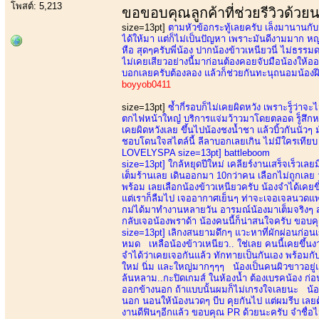
โพสต์: 5,213
ขอขอบคุณลูกค้าที่ช่วยรีวิวด้วย
size=13pt]
ตามหัวข้อกระทู้เลยครับ เล็งมานานกับน
ได้ให้มา แต่ก็ไม่เป็นปัญหา เพราะมันดีงามมาก ห
หือ สุดๆครับพี่น้อง ปากน้องข้าวเหนียวนี่ ไม่ธ
ไม่เคยเสียวอย่างนี้มาก่อนต้องคอยจับมือน้องให้
บอกเลยครับต้องลอง แล้วก็ช่วยกันทะนุถนอมน้องฝีมื
boyyob0411
size=13pt]
ซ้ำกี่รอบก็ไม่เคยผิดหวัง เพราะรู็ว่าจ
ตกไฟหน้าใหญ๋ บริการแจ่มว้าวมาโดยตลอด รู็สึกหล
เคยผิดหวังเลย ขึ้นไปน้องชงน้ำชา แล้วบิ้วกันนัวๆ
ชอบโดนใจสไตล์นี้ ลีลาบอกเลยเกิน ไม่มีใครเทียบ 
LOVELYSPA size=13pt] battleboom
size=13pt]
ใกล้หยุดปีใหม่ เคลียร์งานเสร็จเร็วเลยม
เต็มร้านเลย เดินออกมา 10กว่าคน เลือกไม่ถูกเลย วั
พร้อม เลยเลือกน้องข้าวเหนียวครับ น้องจำได้เคยขึ
แต่เราก็ลืมไป เจออากาศเย็นๆ ท่าจะเจอเจลนวดแพ
กม่ได้มาทำงานหลายวัน อารมณ์น้องมาเต็มจริงๆ สุด
กลับเจอน้องพราด้า น้องคนนี้ก็น่าสนใจครับ ขอบคุ
size=13pt]
เลิกงสนยามดึกๆ แวะหาที่ผักผ่อนก่อนเข้
หมด เหลือน้องข้าวเหนียว.. ใช่เลย คนนี้เคยขึ้นงาน
จำได้ว่าเคยเจอกันแล้ว ทักทายเป็นกันเอง พร้อม
ใหม่ นิ่ม และใหญ่มากๆๆๆ น้องเป็นคนผิวขาวอยู่แล
ล้นหลาม..กะปิดเกมส์ ในห้องน้ำ ต้องเบรคน้อง ก่อ
ออกข้างนอก ถ้าแบบนั้นผมก็ไม่เกรงใจเลยนะ น้องห้
นอก นอนให้น้องนวดๆ บีบ คุยกันไป แต่ผมรีบ เลยต้
งานดีฟินๆอีกแล้ว ขอบคุณ PR ด้วยนะครับ จำชื่อไม่ไ