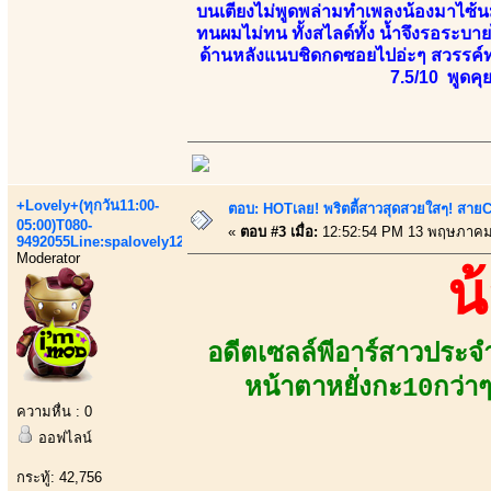
บนเตียงไม่พูดพล่ามทำเพลงน้องมาไซ้น
ทนผมไม่ทน ทั้งสไลด์ทั้ง น้ำจึงรอระบาย
ด้านหลังแนบชิดกดซอยไปอ่ะๆ สวรรค์ท
7.5/10 พูดคุย
+Lovely+(ทุกวัน11:00-
ตอบ: HOTเลย! พริตตี้สาวสุดสวยใสๆ! สายC
05:00)T080-
«
ตอบ #3 เมื่อ:
12:52:54 PM 13 พฤษภาคม
9492055Line:spalovely123
Moderator
น
อดีตเซลล์พีอาร์สาวประจ
หน้าตาหยั่งกะ10กว่าๆ
ความหื่น : 0
ออฟไลน์
กระทู้: 42,756