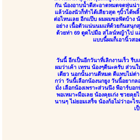
กัน น้องอาบน้ำดีสะอาดหมดจดหุ่นน่า
แล้วน้องนัวก็ทำได้เสียวสุด ๆบิ้วได้พล
ต่อไหนเลย อีกแป๊บ ผมผมขอฟัดบ้าง น้
อย่าง เนื้อตัวแน่นนมแท้ด้วยกันสนุกส
ด้วยท่า 69 ดูดไปมือ สไลน์หญ้าไป แล้ว
แบบนี้ผมก็เอานิ้วส
วันนี้ อีกเป็นอีกวันาที่เลิกงานเร็ว ร
ผมว่าเค้า เทรน น้องๆดีนะครับ ส่วนให
เดียว นอกนั้นงานดีหมด ดีแทบไม่ต่าง
กว่า วันนี้เลือกน้องนกยูง วันนี้อย
มั่ง เลือกน้องเพราะส่วนนึง พีอาร์บ
พอเหมาะมือเลย น้องคุยเก่ง ชวยคุยไป
นานๆ ไม่ยอมเสร็จ น้องก้อไม่ว่าอะ
เป