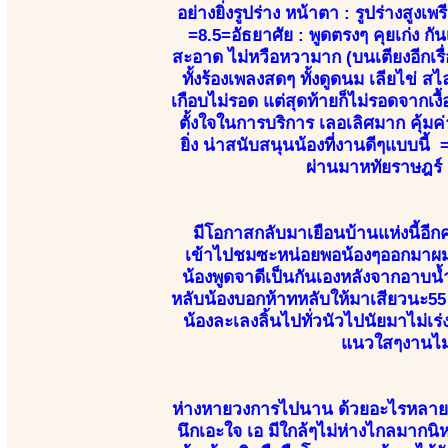
อย่างยิ่งรูปร่าง หน้าตา : รูปร่างสู
=8.5=อัธยาศัย : พูดตรงๆ คุยเก่ง กั
สะอาด ไม่หวือหวามาก (บนเตียงอีกเรื่อง
ทั้งร้องเพลงสดๆ ทั้งดูดนม เลียไข่ 
เกือบไม่รอด แต่สุดท้ายก็ไม่รอดจากเง
ตั้งใจในการบริการ เลอเลิศมาก คุ้มค่
ยิ่ง น่าสนับสนุนน้องที่งานดีๆแบบนี
ผ่านมาหทัยราษฎร์ 
มีโอกาสกลับมาเยือนบ้านแห่งนี้อีกค
เข้าไปชมซะหน่อยพอน้องๆออกมาผมก็ไ
น้องพูดจาดีเป็นกันเองหลังจากอาบน
หลับน้องบอกห้าทหลับให้มาเสียวนะ55 น้
น้องละเลงลิ้นไปทั่วนัวไปนัยมาไม่
แนวใสๆงานไม่เ
ห่างหายวงการไปนาน ด้วยอะไรหลายๆอ
นึกเอะใจ เอ มีใกล้ๆไม่ห่างไกลมากนิ