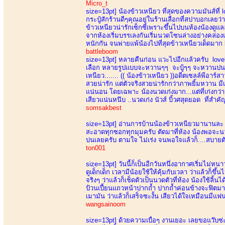
Micro_t
size=13pt]
น้องข้าวเหนียว ที่สุดของความมันส์ที่
กระปู๋สักร้านดีๆคุณอยู่ในร้านเลือกที่สปาบอกเลยว
ข้าวเหนียวน่ารักเซ็กซี่เพราะขึ้นไปบนห้องน้องด
จากห้องเริ่มบรรเลงกันเริ่มนวดโซนล่างอย่างคล่
หนักกัน จนพ่ายแพ้น้องไปที่สุดข้าวเหนียวเด็ดมาก 
battleboom
size=13pt]
หลายคืนก่อน แวะไปอีกแล้วครับ lovely 
เลือก หลายรูปแบบจะหวานๆๆ จะบู้ๆๆ จะหวานปนบู้ ม
เหนียว....... (( น้องข้าวเหนียว ))อดีตเซลล์พีอาร์
สวยน่ารัก แต่ตัวจริงสวยน่ารักกว่าภาพยิ้มหวาน มี
แน่นอน โดยเฉพาะ น้องนวดเก่งมาก...แต่ที่เก่งกว่า
เสียวแน่นหนึบ ..นวดเก่ง นัวส์ บิ้วศสุดยอด ที่สำคัญ
somsakbest
size=13pt]
อ่านการบ้านน้องข้าวเหนียวมานานละ ขอ
สะอาดทุกซอกทุกมุมครับ ตัดมาที่ห้อง น้องพอจะนวดไ
บ่นเลยครับ ตามใจ ไม่เร่ง จนพอใจแล้วก็....สบายตั
ton001
size=13pt]
วันนี้ก็เป็นอีกวันหนึ่งอากาศเริ่มไม่ห
ดูเด็กเด็ก เวลามีน้อยใช้ให้คุ้มกับเวลา ว่าแล้วก
จริงๆ ว่าแล้วก็เช็ดตัวเป็นนวดตัวที่ห้อง น้องใช้ลิ้
ป้วนเปี้ยนแถวหน้าปากถ้ำ ปากถ้ำค่อนข้างจะฟิตมาก
เมามัน ว่าแล้วก็เสร็จซะงั้น เสียวได้ใจเหมือนมีแฟนใ
wangsainoom
size=13pt]
ด้วยความเบื่อๆ งานเยอะ เลยขอแว๊บซ่ะห