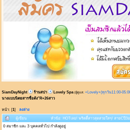
SiamDayNight
ร้านสปา
Lovely Spa
+Lovely+(ทุกวัน11:00-05:
(ผู้ดูแล:
นางแบบนิตยสารชื่อดัง"R+26สาว
หน้า: [
1
]
ลงล่าง
ผู้เขียน
หัวข้อ: HOTเลย! พริตตี้สาวสุดสวยใสๆ! สายCปี3อ
0 สมาชิก และ 3 บุคคลทั่วไป กำลังดูอยู่