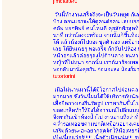
jimcaster0
วันนี้ทำงานเสร็จถึงจะเป็นวันหยุด 
บ้าง ตอนแรกจะให้ดูคนต่อคน เลยบอกดูห
คอัพ หยกทิพย์ คนไหนดี คุยสักพักสุดท้
นาที กว่าน้องจะพร้อม จากนั้นก้ขึ้นห้อ
ให้ แล้วน้องก้ไปถอดชุดตัวเอง แต่มีอายๆ
เลย ให้ยืนเฉยๆ พอเสร็จ ก้กลับไปห้อ
หน้าอกแล้วค่อยๆลงไปด้านลาง จนหายไป
หญ้าที่ไม่หนา จากนั้น เราก้มาร้องเพล
พอกลับมานั่งคุยกัน ก่อนจะลง น้องก้มา
tutortorini
เมื่อไม่นานมานี้ได้มีโอกาสไปผ่อนคลายท
มากมาย ซึ่งวันนี้ผมได้ใช้บริการกับน้
เสื้อยืดกางเกงยืนรัดรูป เราพากันขึ้
ขอดเกล็ดทำให้ยิ่งได้อารมณ์ไปอีกแบบ
จึงพากันเข้าห้องน้ำไป งานอาบถึงว่าท
คว่ำรอเทออฃตามปกติเหมือนอย่างเคย 
เสริมด้วยนะฮะอยากสุดจัดให้น้องหยกทิ
เป๊ะเนี้ยบเว่อร์!!!!! เนื้อตัวเนียนนุ่ม