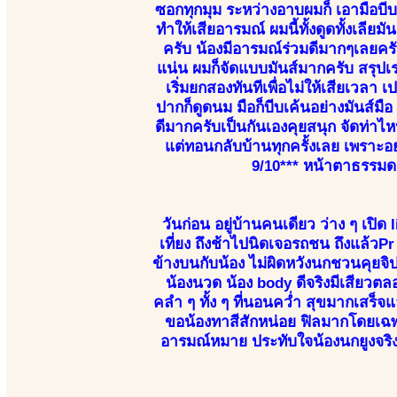
ซอกทุกมุม ระหว่างอาบผมก็ เอามือบีบ
ทำให้เสียอารมณ์ ผมนี้ทั้งดูดทั้งเลียม
ครับ น้องมีอารมณ์ร่วมดีมากๆเลยครับ
แน่น ผมก็จัดแบบมันส์มากครับ สรุปเ
เริ่มยกสองทันทีเพื่อไม่ให้เสียเวลา
ปากก็ดูดนม มือก็บีบเค้นอย่างมันส์ม
ดีมากครับเป็นกันเองคุยสนุก จัดท่าไห
แต่ทอนกลับบ้านทุกครั้งเลย เพราะอย
9/10*** หน้าตาธรรมด
วันก่อน อยู่บ้านคนเดียว ว่าง ๆ เปิ
เที่ยง ถึงช้าไปนิดเจอรถชน ถึงแล้วP
ข้างบนกับน้อง ไม่ผิดหวังนกชวนคุยจิปา
น้องนวด น้อง body ดีจริงมีเสียวตล
คลำ ๆ ทั้ง ๆ ที่นอนคว่ำ สุขมากเสร็จ
ขอน้องทาสีสักหน่อย ฟิลมากโดยเฉพาะอ้
อารมณ์หมาย ประทับใจน้องนกยูงจริง