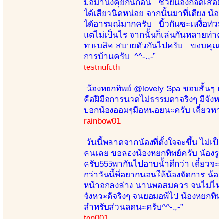
มือมานั่งคุยกันก่อน ช่วยน้องถอดเสื้อ
ได้เสียวนิดหน่อย จากนั้นมาที่เตียง 
ได้อารมณ์มากครับ บิ้วกันซะเหงื่อท่ว
แต่ไม่เป็นไร จากนั้นก็เล่นกันหลายท่า
ท่าเบสิค สบายตัวกันไปครับ ขอบคุณร
การบ้านครับ ^^-.,-”
testnufcth
น้องหยกทิพย์ @lovely Spa ชอบสั้นๆ ยา
คือฝีมือการนวดไม่ธรรมดาจริงๆ มีจังหว
บอกน้องออมๆมือหน่อยนะครับ เดี๋ยวหาว
rainbow01
วันนี้พลาดจากน้องที่ตั้งใจจะขึ้น ไม่เ
คนเลย ขอลองน้องหยกทิพย์ครับ น้องรูป
ครับ555พากันไปอาบน้ำดีกว่า เดี๋ยวจะไ
กว่าวันนี้พี่อยากนอนให้น้องจัดการ น้อ
หน้าอกลงล่าง นานพอสมควร จนไม่ไหว 
จังหวะดีจริงๆ จนยอมอพ้ไป น้องหยกท
สำหรับส่วนลดนะครับ^^-.,-”
ton001