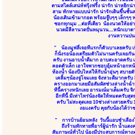
ตามสไตล์เสน่ห์ฟรุ้งฟริ้ง น่ารัก น่าหยิ
สาม ทักทายแบบน่ารัก น่ารักเดินขึ้นชั้น
น้องเดินเข้ามากอด พร้อมจู๊บๆๆ เล็ก
ซอกทุกมุม ...ต่อที่เตียว น้องนวดให้อ
นวดมีลีลานวดปั่นหมุนวน....หนักเบาตา
งานหวานปนเป
” น้องมูฟลี่เจอทีแรกก็ตัวเบาเลยครับ 
ก็นั่งรอน้องเตรียมตัวไม่นานครับเจอกั
ครับ งานอาบน้ำดีมาก อาบสะอาดครับ เสีย
คอดตัวเล็ก เอาใจพวกชอบอุ้มหน้าอกหน้
ห้องน้ำ น้องบีบไหล่ให้กับน้ำอุ่นๆ สบา
เคลิ้มๆน้องจู่โจมเลย จังหวะดีมากครับ 
ครางออกมาเลยมือสัมผัสช่วงล่างน้ำฉ่ำ
ทีนี้ครางหนักเลย อารมณ์มาเต็มครับ 
อีกทีนี้ มีเท่าไหร่น้องจัดให้หมดครับ
ครับ ไม่สะดุดเลย 10ช่วงล่างสวยครับ 1
งอแงครับ คุยกับน้องได้
” การบ้านย้อนหลัง วันนี้แอบชำเลืองไ
ถึงร้านทักทายพี่อาร์ผู้น่ารัก น้ำแดง
สัมภาษณ์ทั่วไป น้องมีประสบการณ์ทางx