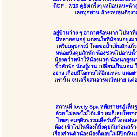
ดีGF : 7/10 ดูยังเกร็งๆ เหมือนแนะนำ
เลยทุกท่าน ถ้าชอบหุ่นดีๆง
อยู่บ้านว่าง ๆ อากาศร้อนมาก ไปหาที่
มีหลายคนอยู่ แต่สนใจที่น้องนกยูงมา
เตรียมอุปกรณ์ โดยขอน้ำเย็นสักแก้ว
หน่อยนั่งคุยสักพัก น้องชวนไปอาบน้ำ
น้องคว่ำหน้าให้น้องนวด น้องนกยูงนวด 
บิ้วสักพัก น้องรู้งาน เปลี่ยนเป็นนอ
อย่าง เกือบมีโอกาสได้อีกแหละ แต่อย
เท่านั้น จนเสร็จสมอารมณ์หมาย แต่อย
สถานที่ lovely Spa หทัยราษรฎ์เห็น
ด้วย ไม่ลองไม่ได้แล้ว ผมก็เลยโทรจอ
ไทยๆ คมๆผิวพรรณดีครับที่โดดเด่นสุ
ห้อง เข้าไปในห้องก็นั่งคุยกันก่อนสร้า
เรื่องส่วนตัวน้องน้องก็ตอบไม่มีปิดก