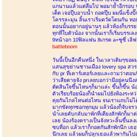
แกนานแล้วแต่ลืมไป พอมาย้ำอีกรอบ น
เด็ด เจอปุ๊บอาบน้ำ ถอดปุ๊บ ผมนี่แข็ง
โครรละมุน ลิ้นเราเริ่มตวัดโดนกัน หอ
ตอนนั้นอยากอยู่นานๆ แล้วห้องก็บรรยา
ทุกที่ใบตัวน้อง จากนั้นเราก็เริ่มบรร
9หน้าอก 10ฟิลแฟน 8เกรด a+ซูซี่ เลิฟ
battleboom
วันนี้เป็นอีกคืนหนึ่ง ในเวลาเดิมๆขอผ
แสนสุขย่านชานเมือง lovery spa สวรรค
กับ pr ที่เคาร์เตอร์เลยเเละถามว่าตอน
ว่าเสียดายจัง prเลยบอกว่ามีอยู่คนนึง
ตัดสินใจขึ้นไหนๆก็มาแล่ะ ขึ้นก็ขึ้น น
ตัวเรียบร้อยน้องก็นำผมไปยังห้องระหว
คุยกันไกลไหนต่อไหน จนเราแถบไม่ได้ร
มากขัดทุกซอกทุกมุม แล้วน้องก็จับจร
นำ้เลยคับกลับมาพักที่เตียงสักพักก็มา
เลย น้องร้องครางเป็นจังหวะลิ้นขึ้นลงเ
ซบที่อก แล้วเราก็กอดกันสักพักนึก เ
นึกเลย แล้วผมก็ปลุกเธอแล้วพากันไป