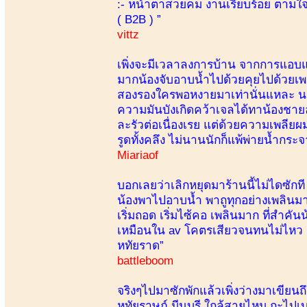
:- หน้าตาสวยคม งานเรียบร้อย ตามใจพ
( B2B ) ”
vittz
เพิ่งจะมีเวลาลงการบ้าน จากการแอบแฟนน
มากน้องจับอาบน้ำไปด้วยคุยไปด้วยเ
สองรองใครพอหงายมาเท่านั่นแหละ นมส
ความมันบังเกิดคว้าเจลได้ทาน้องชายละ
ละรัวต่อเนื่องเรย แต่ด้วยความเพลียผมเอ
รูดทั้งคลึง ไม่นานนักก็แพ้พ่ายน้ำกระจ
Miariaof
บอกเลยว่าเลิกหยุดมาร้านนี้ไม่ไดซักที เพ
น้องพาไปอาบน้ำ พาถูทุกอย่างเพลินมาก 
เริ่มถอด เริ่มไซ้คอ เพลินมาก ที่สำคั
เหมือนใน av โคตรเสียวจนทนไม่ไหว น้อ
หทัยราด”
battleboom
จริงๆไปมาซักพักแล้วเพิ่งว่างมาเขียนถ
หทัยราษฏ์ มีนบุรี ใกล้สายไหม กะไปเบ