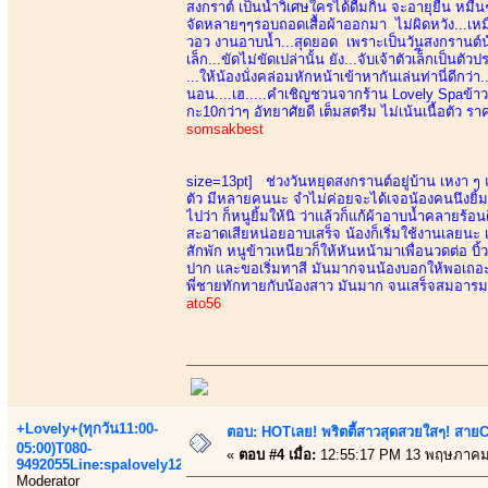
สงกราต์ เป็นน้ำวิเศษใครได้ดื่มกิน จะอายุยืน 
จัดหลายๆๆรอบถอดเสื้อผ้าออกมา ไม่ผิดหวัง...เหม
วอว งานอาบน้ำ...สุดยอด เพราะเป็นวันสงกรานต์น้อง
เล็ก...ขัดไม่ขัดเปล่านั้น ยัง...จับเจ้าตัวเล็ีกเ
...ให้น้องนั่งคล่อมหักหน้าเข้าหากันเล่นท่านี่ดีกว
นอน....เฮ.....คำเชิญชวนจากร้าน Lovely Spaข้าวเ
กะ10กว่าๆ อัทยาศัยดี เต็มสตรีม ไม่เน้นเนื้อตัว ราคา
somsakbest
size=13pt]
ช่วงวันหยุดสงกรานต์อยู่บ้าน เหงา ๆ 
ตัว มีหลายคนนะ จำไม่ค่อยจะได้เจอน้องคนนึงยิ้มท
ไปว่า ก็หนูยิ้มให้นิ ว่าแล้วก็แก้ผ้าอาบน้ำคลายร้
สะอาดเสียหน่อยอาบเสร็จ น้องก็เริ่มใช้งานเลยนะ เ
สักพัก หนูข้าวเหนียวก็ให้หันหน้ามาเพื่อนวดต่อ บิ้
ปาก และขอเริ่มทาสี มันมากจนน้องบอกให้พอเถอะ จ
พี่ชายทักทายกับน้องสาว มันมาก จนเสร็จสมอารมณ
ato56
+Lovely+(ทุกวัน11:00-
ตอบ: HOTเลย! พริตตี้สาวสุดสวยใสๆ! สายC
05:00)T080-
«
ตอบ #4 เมื่อ:
12:55:17 PM 13 พฤษภาคม
9492055Line:spalovely123
Moderator