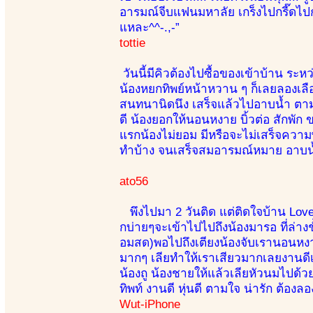
อารมณ์จีบแฟนมหาลัย เกร็งไปกรี๊ดไปกล
แหละ^^-.,-”
tottie
วันนี้มีคิวต้องไปซื้อของเข้าบ้าน ระห
น้องหยกทิพย์หน้าหวาน ๆ ก็เลยลองเลือกด
สนทนานิดนึง เสร็จแล้วไปอาบน้ำ ตาม
ดี น้องยอกให้นอนหงาย บิ้วต่อ สักพัก 
แรกน้องไม่ยอม มีหรือจะไม่เสร็จความพ
ทำบ้าง จนเสร็จสมอารมณ์หมาย อาบน้ำแล
ato56
พึงไปมา 2 วันติด แต่ติดใจบ้าน Lo
กบ่ายๆจะเข้าไปไปถึงน้องมารอ ที่ล่าง
อมสด)พอไปถึงเตียงน้องจับเรานอนหงาย
มากๆ เลียทำให้เราเสียวมากเลยงานดีเ
น้องถู น้องชายให้แล้วเลียหัวนมไปด้ว
ทิพท์ งานดี หุ่นดี ตามใจ น่ารัก ต้องลอ
Wut-iPhone