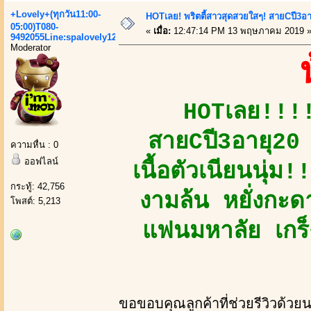
+Lovely+(ทุกวัน11:00-
HOTเลย! พริตตี้สาวสุดสวยใสๆ! สายCปี3อา
05:00)T080-
«
เมื่อ:
12:47:14 PM 13 พฤษภาคม 2019 
9492055Line:spalovely123
Moderator
HOTเลย!!!!
สายCปี3อายุ20 ห
ความหื่น : 0
ออฟไลน์
เนื้อตัวเนียนนุ่
กระทู้: 42,756
งามล้น หยั่งกะดา
โพสต์: 5,213
แฟนมหาลัย เกร็ง
ขอขอบคุณลูกค้าที่ช่วยรีวิวด้วย