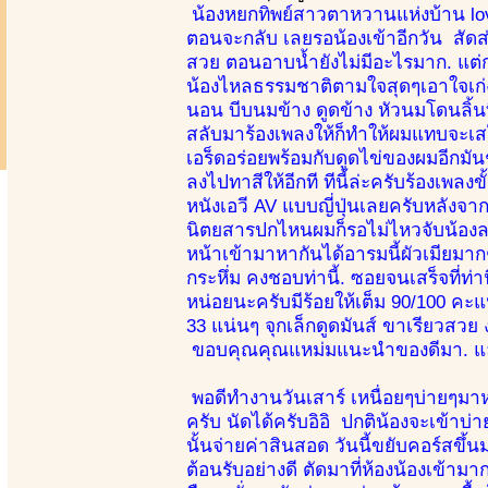
น้องหยกทิพย์สาวตาหวานแห่งบ้าน lovel
ตอนจะกลับ เลยรอน้องเข้าอีกวัน สัด
สวย ตอนอาบน้ำยังไม่มีอะไรมาก. แต่ก
น้องไหลธรรมชาติตามใจสุดๆเอาใจเก่ง ย
นอน บีบนมข้าง ดูดข้าง หัวนมโดนลิ้นที
สลับมาร้องเพลงให้ก็ทำให้ผมแทบจะเ
เอร็ดอร่อยพร้อมกับดูดไข่ของผมอีกมันช
ลงไปทาสีให้อีกที ทีนี้ล่ะครับร้องเพ
หนังเอวี AV แบบญี่ปุ่นเลยครับหลังจา
นิตยสารปกไหนผมก็รอไม่ไหวจับน้องลงมา
หน้าเข้ามาหากันได้อารมนี้ผัวเมียมากๆ
กระหึ่ม คงชอบท่านี้. ซอยจนเสร็จที่
หน่อยนะครับมีร้อยให้เต็ม 90/100 คะ
33 แน่นๆ จุกเล็กดูดมันส์ ขาเรียวสวย 
ขอบคุณคุณแหม่มแนะนำของดีมา. และมอ
พอดีทำงานวันเสาร์ เหนื่อยๆบ่ายๆมาหา
ครับ นัดได้ครับอิอิ ปกติน้องจะเข้าบ่า
นั้นจ่ายค่าสินสอด วันนี้ขยับคอร์สขึ
ต้อนรับอย่างดี ตัดมาที่ห้องน้องเข้า