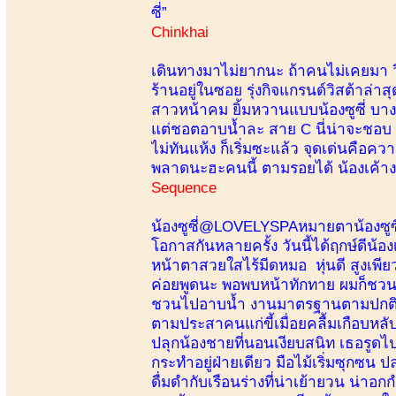
ซี่”
Chinkhai
เดินทางมาไม่ยากนะ ถ้าคนไม่เคยมา วิ
ร้านอยู่ในซอย รุ่งกิจแกรนด์วิสต้าล่า
สาวหน้าคม ยิ้มหวานแบบน้องซูซี่ บางกร
แต่ชอตอาบน้ำละ สาย C นี่น่าจะชอบ ตัว
ไม่ทันแห้ง ก็เริ่มซะแล้ว จุดเด่นคือค
พลาดนะฮะคนนี้ ตามรอยได้ น้องเค้าง
Sequence
น้องซูซี่@LOVELYSPAหมายตาน้องซูซี่
โอกาสกันหลายครั้ง วันนี้ได้ฤกษ์ดีน้อง
หน้าตาสวยใสไร้มีดหมอ หุ่นดี สูงเพีย
ค่อยพูดนะ พอพบหน้าทักทาย ผมก็ชวนส
ชวนไปอาบน้ำ งานมาตรฐานตามปกติ เช
ตามประสาคนแก่ขี้เมื่อยคลื้มเกือบหล
ปลุกน้องชายที่นอนเงียบสนิท เธอรูดไ
กระทำอยู่ฝ่ายเดียว มือไม้เริ่มซุกซน 
ดื่มดำกับเรือนร่างที่น่าเย้ายวน น่าอ