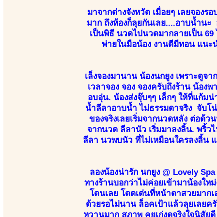
มาจากต่างจังหวัด เมื่อยๆ เลยจองรอบ
มาก ถึงห้องก็ลุยกันเลย....อาบน้ำนะ
เป็นพิธี นวดไปนวดมากลายเป็น 69 ได้
พ่ายในมือน้อง งานดีมีทอน แนะน
เล็งจองมานาน น้องนกยูง เพราะดูจาก
เวลาจอง จอง จองครับถึงร้าน น้องพาเ
อบอุ่น. น้องส่งจุ๊บๆๆ เล็กๆ ให้ที่แก
น้ำลีลาอาบน้ำ ไม่ธรรมดาจริง จับโน่น
ของจริงเลยเริ่มจากนวดหลัง ต่อด้วน
จากนวด ลีลานัว เริ่มมาลงลิ้น. พริ้ว
ลีลา นวพบนัว ที่ไม่เหมือนใครลงลิ้น แต
ลองน้องน่ารัก นกยูง @ Lovely Spa น
ทางร้านบอกว่าไม่ค่อยเข้ามาน้องใหม่
โดนเลย โดดเด่นที่หน้าตาสวยมากเลย
ด้วยรอไม่นาน ล็อคเป้าแล้วลุยเลยครับ 
หวานมาก สุภาพ คุยเก่งดูจริงใจนิสัยดี