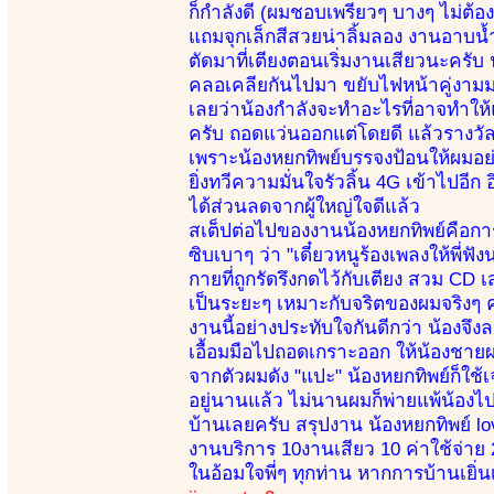
ก็กำลังดี (ผมชอบเพรียวๆ บางๆ ไม่ต้
แถมจุกเล็กสีสวยน่าลิ้มลอง งานอาบน
ตัดมาที่เตียงตอนเริ่มงานเสียวนะครับ
คลอเคลียกันไปมา ขยับไฟหน้าคู่งามมา
เลยว่าน้องกำลังจะทำอะไรที่อาจทำให้
ครับ ถอดแว่นออกแต่โดยดี แล้วรางวัลที
เพราะน้องหยกทิพย์บรรจงป้อนให้ผมอย
ยิ่งทวีความมั่นใจรัวลิ้น 4G เข้าไปอีก
ได้ส่วนลดจากผู้ใหญ่ใจดีแล้ว
สเต็ปต่อไปของงานน้องหยกทิพย์คือกา
ซิบเบาๆ ว่า "เดี๋ยวหนูร้องเพลงให้พี่
กายที่ถูกรัดรึงกดไว้กับเตียง สวม CD
เป็นระยะๆ เหมาะกับจริตของผมจริงๆ ค
งานนี้อย่างประทับใจกันดีกว่า น้อง
เอื้อมมือไปถอดเกราะออก ให้น้องชายผ
จากตัวผมดัง "แปะ" น้องหยกทิพย์ก็ใช้
อยู่นานแล้ว ไม่นานผมก็พ่ายแพ้น้องไป 
บ้านเลยครับ สรุปงาน น้องหยกทิพย์ lo
งานบริการ 10งานเสียว 10 ค่าใช้จ่าย 
ในอ้อมใจพี่ๆ ทุกท่าน หากการบ้านเยิ่นเ