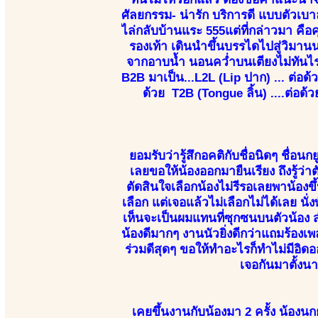
ศัลยกรรม- น่ารัก บริการดี แบบตัวเบา
ไล่กลับบ้านแระ 555แต่ที่กล่าวมา คือค
รองเท้า เดินนำขึ้นบรรไดไปสู่วิมา
จากอาบน้ำ นอนคว่ำบนเตียงไม่ทันไร
B2B มาเป็น...L2L (Lip ปาก) ... ต่อด้
ด้วย T2B (Tongue ลิ้น) ....ต่อด้
ยอมรับว่ารู้สึกอคติกับชื่อนิดๆ ชื่อน
เลยขอให้น้องออกมายืนเรียง ถึงรู้ว่
ตัดสินใจเลือกน้องไม่รีรอเลยพาน้องขึ
เลือก แต่เจอแล้วไม่เลือกไม่ได้เลย นั
เห็นจะเป็นผมแทนที่ซุกซนบนตัวน้อง
น้องดีมากๆ งานนัวยิ่งดีกว่าแถมร้อง
ร่วมดีสุดๆ ขอให้ทำอะไรก็ทำไม่มีอิดอ
เจอกันมาตั้งน
เคยขึ้นงานกับน้องมา 2 ครั้ง น้องนกย