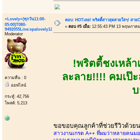
+Lovely+(ทุกวัน11:00-
ตอบ: HOTเลย! พริตตี้สาวสุดสวยใสๆ! สายC
05:00)T080-
«
ตอบ #5 เมื่อ:
12:55:43 PM 13 พฤษภาคม
9492055Line:spalovely123
Moderator
!พริตตี้ชงเหล้
ละลาย!!!! คมเป๊ะ
ความหื่น : 0
ออฟไลน์
บ
กระทู้: 42,756
โพสต์: 5,213
ขอขอบคุณลูกค้าที่ช่วยรีวิวด้วย
สาวงานเกรด A++ ที่ผมว่าหลายคนมองข้
เวลาเธอมองมามีนัยยะทางสายตาเสมอ เ