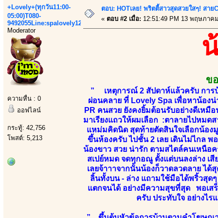
+Lovely+(ทุกวัน11:00-
ตอบ: HOTเลย! พริตตี้สาวสุดสวยใสๆ! สายC
05:00)T080-
«
ตอบ #2 เมื่อ:
12:51:49 PM 13 พฤษภาคม
9492055Line:spalovely123
Moderator
น
ขอ
” เหตุการณ์ 2 สัปดาห์แล้วครับ การบ
ความหื่น : 0
ผ่อนคลาย ที่ Lovely Spa เพื่อหาน้องน
PR คนสวย ยังคงยิ้มต้อนรับอย่างดีเหมื
ออฟไลน์
มาเรียงแถวให้ผมเลือก :ตาลายไปหมดสาวๆน
กระทู้: 42,756
แหม่มคิดนิด สุดท้ายตัดสินใจเลือกน้องมู
โพสต์: 5,213
ขึ้นห้องครับ ไปชั้น 2 เลย เดินไม่ไกล พ
น้องขาว สวย น่ารัก ตามสไตล์คนเหนือคร
สเปย์หมด จดทุกอณู ตั้งแต่บนลงล่าง เส
เลยจ้าาาจากนั้นน้องก็วาดลวดลาย ได้สุด
ลิ้นทั้งบน - ล่าง แถามใช้มือได้พริ้วส
แตกจนได้ อย่างมีความสุขที่สุด พอเสร็
ครับ ประทับใจ อย่างไ
” ขึ้นต้นหัวข้อการบ้านตามคำโฆษณาข