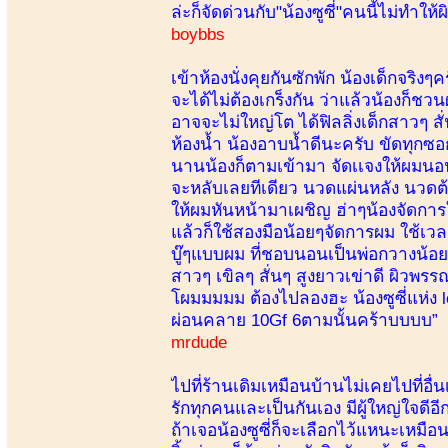
ล่ะก็จัดด่วนกับ"น้องซูซี่"คนนี้ไม่ทำใ
boybbs
เข้าห้องนั่งคุยกันซักพัก น้องเด็กจร
จะได้ไม่ต้องเกร็งกัน ว่าแล้วน้องก็ชวน
อาจจะไม่ใหญ่โต ได้ฟิลลิ่งเด็กสาวๆ สั
ห้องน้ำ น้องอาบน้ำดีนะครับ ขัดทุกซอก
นานน้องก็ตามเข้ามา จัดเเจงให้ผมนอน
จะหลับเลยทีเดียว นวดแผ่นหลัง นวดต้
ให้ผมหันหน้ามาเผชิญ ฮ่าๆน้องจัดการ
แล้วก็ใช้สองมือน้อยๆจัดการผม ใช้เว
บู๊ๆแบบผม ที่ชอบนอนเป็นพ่อกวางน้อย
สาวๆ เขิลๆ สั่นๆ สูงยาวเข่าดี ผิวพ
โผมมมมม ต้องไปลองฮะ น้องซูซี่แห่ง
ผ่อนคลาย 10Gf 6ตามนั้นคร้าบบบบ”
mrdude
ไปที่ร้านเดิมเหมือนบ้านไม่เคยไปที่อื่น
รักทุกคนและเป็นกันเอง มีผู้ใหญ่ใจดีอี
ถ้าเจอน้องซูซี่ก็จะเลือกไว้แหนะเหมื