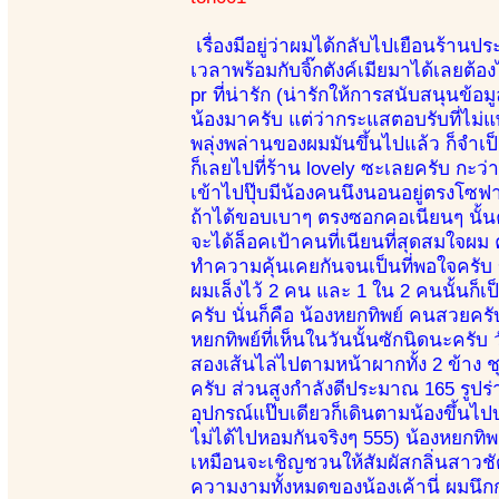
เรื่องมีอยู่ว่าผมได้กลับไปเยือนร้า
เวลาพร้อมกับจิ๊กตังค์เมียมาได้เลยต
pr ที่น่ารัก (น่ารักให้การสนับสนุนข้อ
น้องมาครับ แต่ว่ากระแสตอบรับที่ไม่แพ
พลุ่งพล่านของผมมันขึ้นไปแล้ว ก็จำเ
ก็เลยไปที่ร้าน lovely ซะเลยครับ กะว่า
เข้าไปปุ๊บมีน้องคนนึงนอนอยู่ตรงโซฟา
ถ้าได้ขอบเบาๆ ตรงซอกคอเนียนๆ นั้นคง
จะได้ล็อคเป้าคนที่เนียนที่สุดสมใจผม
ทำความคุ้นเคยกันจนเป็นที่พอใจครับ 
ผมเล็งไว้ 2 คน และ 1 ใน 2 คนนั้นก
ครับ นั่นก็คือ น้องหยกทิพย์ คนสวยคร
หยกทิพย์ที่เห็นในวันนั้นซักนิดนะครับ
สองเส้นไล่ไปตามหน้าผากทั้ง 2 ข้าง ชุ
ครับ ส่วนสูงกำลังดีประมาณ 165 รูปร
อุปกรณ์แป๊บเดียวก็เดินตามน้องขึ้น
ไม่ได้ไปหอมกันจริงๆ 555) น้องหยกทิ
เหมือนจะเชิญชวนให้สัมผัสกลิ่นสาวชั
ความงามทั้งหมดของน้องเค้านี่ ผมนึกกระ