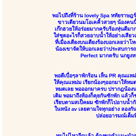
พอไปถึงที่ร้าน lovely Spa หทัยราษฎร์
ขาวเดียวนมโอเคคิ้วสวยๆ น้องคนนี้
เก๊กฮวยให้อร่อยมากครับร้องหุ่นดีมา
ใส่ชุดอะไรก็สวยอาบน้ำให้อย่างเสียว
ที่เมืองเตียงบนเตียงร้องบอกเลยว่า
น้องเขาจัดให้บอกเลยว่าประสบการณ์ 
Perfect มากครับ นกยูงห
พอดีเบื่อๆลาพักร้อน เห็น PR คุณแหม
ให้คุณแหม่ม เรียกน้องๆออกมาให้หมด
หมดเลย พอออกมาครบ ปรากฎน้องนกยู
เดิม พอมาถึงห้องก็คุยกันซักพัก แล้วก
เรียบตามสเป็คผม ซักพักก็ไปอาบน้ำกัน
ในหนัง av เลยตามใจทุกอย่าง ลองกัน
ปล่อยอารมณ์เต็มที
ทนไม่ไหวอีกแล้ว ต้องขอคำแนะนำจาก P