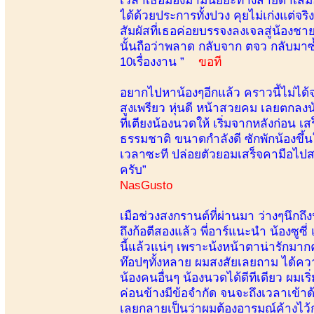
ได้ด้วยประการทั้งปวง คุยไม่เก่งแต่จ
สัมผัสที่เธอค่อยบรรจงลงเจลสู่น้องชาย
นั้นถือว่าพลาด กลับจาก ตจว กลับมาซ้
10เรื่องงาน ”
ขอที
อยากไปหาน้องๆอีกแล้ว คราวนี้ไม่ได้จอ
สูงเพรียว หุ่นดี หน้าสวยคม เลยตกลงน
ที่เตียงน้องนวดให้ เริ่มจากหลังก่อน 
ธรรมชาติ ขนาดกำลังดี ซักพักน้องขึ้น
เวลาซะที ปล่อยตัวยอมเสร็จคามือไปสรุ
ครับ”
NasGusto
เมือช่วงสงกรานต์ที่ผ่านมา ว่างๆนึกถึ
ถึงก้อตีสองแล้ว พี่อาร์แนะนำ น้องซูซี
นี้แล้วแน่ๆ เพราะน้งหน้าตาน่ารักมา
ท๊อปๆทั้งหลาย ผมสงสัยเลยถาม ได้ความ
น้องคนอื่นๆ น้องนวดได้ดีทีเดียว ผมเ
ค่อนข้างมีข้อจำกัด จนจะถึงเวลาเข้าด้าย
เลยกลายเป็นว่าผมต้องอารมณ์ค้างไว้ก