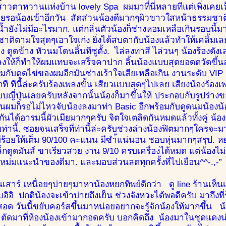
าวตาหวานแห่งบ้าน lovely Spa ผมมาที่นี่หลายทีแต่เพิ่งเคยเห
ยรอน้องเข้าอีกวัน สัดส่วนน้องดีมากๆผิวขาวใสหน้าธรรมชาติ
ยังไม่มีอะไรมาก. แต่กลิ่นตัวน้องก็ช่างหอมเหลือเกินรอบนี
ติตามใจสุดๆเอาใจเก่ง ยิ่งได้สบตากับน้องแล้วทำให้เคลิ้มเลยท
 ดูดข้าง หัวนมโดนลิ้นทีชูตั้ง. ไล่ลงทาสี ไล่วนๆ น้องร้องดัง
ลงให้ก็ทำให้ผมแทบจะเสร็จคาปาก ลิ้นน้องแบบสุดยอดตวัดขึ
อมกับดูดไข่ของผมอีกมันช่างเร้าใจเสียเหลือเกิน งานระดับ VIP 
กที ทีนี้ล่ะครับร้องเพลงขั้น เสียวแบบสุดๆไปเลย เสียงน้องร
บบญี่ปุ่นเลยครับหลังจากนั้นน้องก็มาขึ้นให้ ประกอบกับรูปร่
มก็รอไม่ไหวจับน้องลงมาท่า Basic อีกพร้อมกับดูดนมน้องน้องก
ันได้อารมนี้ผัวเมียมากๆครับ จิตใจเตลิดกันหมดแล้วทั้งคู่ น้อ
ท่านี้. ซอยจนเสร็จที่ท่านี้ล่ะครับช่วงล่างน้องฟิตมากๆใคร
ร้อยให้เต็ม 90/100 คะแนน มีซำ้แน่นอน ชอบหุ่นมากๆสรุป. หย
ล็กดูดมันส์ ขาเรียวสวย งาน 9/10 ครบเครื่องได้หมด แต่น้องไม่
่มแนะนำของดีมา. และมอบส่วนลดทุกครั้งที่ไปเยือน^^-.,-”
สาร์ เหนื่อยๆบ่ายๆมาหาน้องหยกทิพย์ดีกว่า ดู line ร้านเห็น
บอิอิ ปกติน้องจะเข้าบ่ายถึงเย็น ช่วงจังหวะได้พอดีครับ มาถึงท
นสอด วันนี้ขยับคอร์สขึ้นมาหน่อยอยากจะรู้จักน้องให้มากขึ้น 
ี ตัดมาที่ห้องน้องเข้ามากอดครับ บอกคิดถึง น้องมาในชุดแดงน่