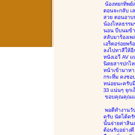
น้องหยกทิพย์ส
ตอนจะกลับ เล
สวย ตอนอาบน้ำ
น้องไหลธรรมชา
นอน บีบนมข้าง
สลับมาร้องเพ
เอร็ดอร่อยพร้
ลงไปทาสีให้อี
หนังเอวี AV แ
นิตยสารปกไหนผ
หน้าเข้ามาหาก
กระหึ่ม คงชอบ
หน่อยนะครับมี
33 แน่นๆ จุกเ
ขอบคุณคุณแหม
พอดีทำงานวันเ
ครับ นัดได้ครั
นั้นจ่ายค่าสิ
ต้อนรับอย่างด