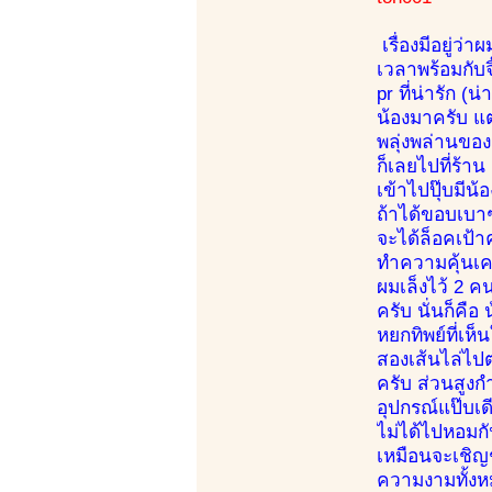
เรื่องมีอยู่ว
เวลาพร้อมกับจ
pr ที่น่ารัก (
น้องมาครับ แต
พลุ่งพล่านขอ
ก็เลยไปที่ร้าน
เข้าไปปุ๊บมีน
ถ้าได้ขอบเบาๆ
จะได้ล็อคเป้า
ทำความคุ้นเคย
ผมเล็งไว้ 2 
ครับ นั่นก็คื
หยกทิพย์ที่เห
สองเส้นไล่ไปต
ครับ ส่วนสูงก
อุปกรณ์แป๊บเ
ไม่ได้ไปหอมกั
เหมือนจะเชิญช
ความงามทั้งหมด