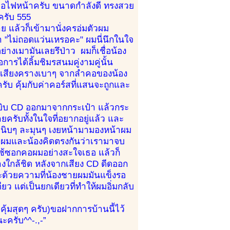
 คือไฟหน้าครับ ขนาดกำลังดี ทรงสวย
ครับ 555
ย แล้วก็เข้ามานั่งครอ่มตัวผม
า "ไม่ถอดแว่นเหรอคะ" ผมนี่นึกในใจ
างเมามันเลยรึป่าว ผมก็เชื่อน้อง
การได้ลิ้มชิมรสนมคู่งามคู่นั้น
ยินเสียงครางเบาๆ จากลำคอของน้อง
วครับ คุ้มกับค่าคอร์สที่แสนจะถูกและ
หยิบ CD ออกมาจากกระเป๋า แล้วกระ
ลยครับทั้งในใจที่อยากอยู่แล้ว และ
นวเนิบๆ ละมุนๆ เงยหน้ามามองหน้าผม
้ว ผมและน้องคิดตรงกันว่าเรามาจบ
ไซ้ซอกคอผมอย่างสะใจเธอ แล้วก็
งใกล้ชิด หลังจากเสียง CD ดีดออก
และด้วยความที่น้องชายผมมันแข็งรอ
ยว แต่เป็นยกเดียวที่ทำให้ผมอิ่มกลับ
คุ้มสุดๆ ครับ)ขอฝากการบ้านนี้ไว้
นะครับ^^-.,-”