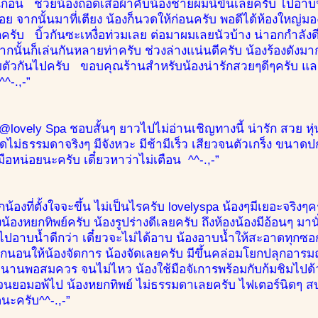
ันก่อน ช่วยน้องถอดเสื้อผ้าคับน้องชายผมนิขึ้นเลยครับ ไปอาบน
่อย จากนั้นมาที่เตียง น้องก็นวดให้ก่อนครับ พอดีได้ห้องใหญ
รับ บิ้วกันซะเหงื่อท่วมเลย ต่อมาผมเลยนัวบ้าง น่าอกกำลังดี
จากนั้นก็เล่นกันหลายท่าครับ ช่วงล่างแน่นดีครับ น้องร้องดังมา
ยตัวกันไปครับ ขอบคุณร้านสำหรับน้องน่ารักสวยๆดีๆครับ และ
^-.,-”
@lovely Spa ชอบสั้นๆ ยาวไปไม่อ่านเชิญทางนี้ น่ารัก สวย หุ่นด
ดไม่ธรรมดาจริงๆ มีจังหวะ มีช้ามีเร็ว เสียวจนตัวเกร็ง ขนาดปก
อหน่อยนะครับ เดี๋ยวหาว่าไม่เตือน ^^-.,-”
้องที่ตั้งใจจะขึ้น ไม่เป็นไรครับ lovelyspa น้องๆมีเยอะจริงๆค
องหยกทิพย์ครับ น้องรูปร่างดีเลยครับ ถึงห้องน้องมีอ้อนๆ มาน
ปอาบน้ำดีกว่า เดี๋ยวจะไม่ได้อาบ น้องอาบน้ำให้สะอาดทุกซอกทุ
ยากนอนให้น้องจัดการ น้องจัดเลยครับ มีขึ้นคล่อมโยกปลุกอารมณ์
 นานพอสมควร จนไม่ไหว น้องใช้มือจัเการพร้อมกับก้มชิมไปด้
ๆ จนยอมอพ้ไป น้องหยกทิพย์ ไม่ธรรมดาเลยครับ ไฟเตอร์นิดๆ
นะครับ^^-.,-”