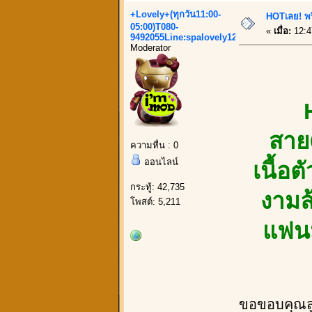
+Lovely+(ทุกวัน11:00-
HOTเลย! พร
05:00)T080-
«
เมื่อ:
12:4
9492055Line:spalovely123
Moderator
สายC
ความหื่น : 0
ออนไลน์
เนื้อ
กระทู้: 42,735
งามล
โพสต์: 5,211
แฟนม
ขอขอบคุณลูก