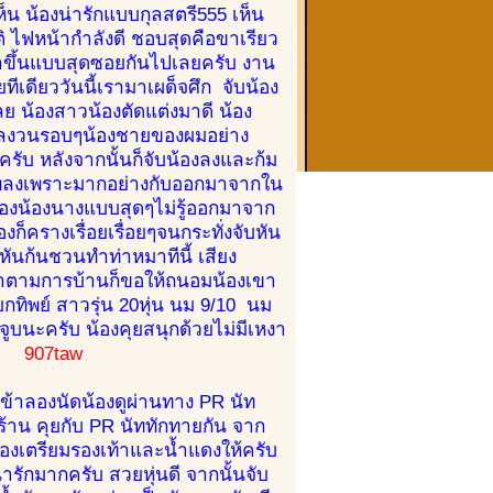
็น น้องน่ารักแบบกุลสตรี555 เห็น
 ไฟหน้ากำลังดี ชอบสุดคือขาเรียว
้มาขึ้นแบบสุดซอยกันไปเลยครับ งาน
ีเดียววันนี้เรามาเผด็จศึก จับน้อง
เลย น้องสาวน้องตัดแต่งมาดี น้อง
้นลงวนรอบๆน้องชายของผมอย่าง
ครับ หลังจากนั้นก็จับน้องลงและก้ม
้องเพลงเพราะมากอย่างกับออกมาจากใน
างของน้องนางแบบสุดๆไม่รู้ออกมาจาก
็ครางเรื่อยเรื่อยๆจนกระทั่งจับหัน
งหันก้นชวนทำท่าหมาทีนี้ เสียง
จะมาตามการบ้านก็ขอให้ถนอมน้องเขา
กทิพย์ สาวรุ่น 20หุ่น นม 9/10 นม
จูบนะครับ น้องคุยสนุกด้วยไม่มีเหงา
907taw
เข้าลองนัดน้องดูผ่านทาง PR นัท
ี่ร้าน คุยกับ PR นัททักทายกัน จาก
น้องเตรียมรองเท้าและน้ำแดงให้ครับ
ารักมากครับ สวยหุ่นดี จากนั้นจับ