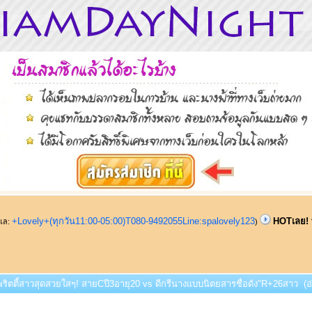
+Lovely+(ทุกวัน11:00-05:00)T080-9492055Line:spalovely123
HOTเลย! พ
ูแล:
)
พริตตี้สาวสุดสวยใสๆ! สายCปี3อายุ20 vs ดีกรีนางแบบนิตยสารชื่อดัง"R+26สาว (อ่