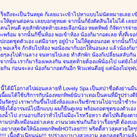
สร็จถึงจะเป็นวันหยุด ก้เลยแวะเข้าไปหาแบบไม่นัดหมายเลย เ
ให้ดูคนต่อคน เลยบอกดูหมด จากนั้นก้ยังตัดสินใจไม่ได้ เลยถา
 คนไหนดี คุยสักพักสุดท้ายเลยเลือกน้อง หยดทิพย์ ก้จัดการจ่ายค
ะพร้อม จากนั้นก้ขึ้นห้อง พอเข้าห้อง น้องก้มากอดเลย ทั้งที่เจอ
ไปถอดชุดตัวเอง แต่มีอายๆ อยู่บ้าง ไม่ให้ดูตอนถอด จากนั้นก้ไปห้
ยๆ พอเสร็จ ก้กลับไปห้อง พอน้องมาก้บอกให้นอนลง แล้วน้องก้
ยๆลงไปด้านลาง จนหายไปเลย ทำสักพัก น้องก้เปลี่ยนสลับกัน ก
 จากนั้น เราก้มาร้องเพลงกัน จนสุดท้ายต้องแพ้น้องไป แต่ยังไง
ุยกัน ก่อนจะลง น้องก้มากอดกันอีก ฟิวแฟนดีอยู่ แต่น้องไม่จุฟ
ี้ได้มีโอกาสไปผ่อนคลายที่ Lovely Spa เป็นสปาชื่อดังย่านมีนบุร
นนี้ผมได้ใช้บริการกับน้องหยกทิพย์นับว่าเทอเป็นคนที่มีรูปร่าง
งยืนรัดรูป เราพากันขึ้นไปยังห้องและเริ่มชักชวนไปอาบน้ำชำร
ยิ่งได้อารมณ์ไปอีกแบบ ผมก็ยืนดูเทอ พร้อมถอดชุดของตัวเอง 
้องน้ำไป งานอาบถึงว่าทั่วไปไม่มีอะไรหวือหวา ตัดไปทีเตียงตา
ามปกติเหมือนอย่างเคย งานนวดเช่นกันถือว่าเรื่อยๆดี ต้องบ
อยากสุดจัดให้น้องหยกทิพย์HOTเลย!!!!! พริตตี้สาวสุดสวยใสๆ!
ร์!!!!! เนื้อตัวเนียนนุ่ม!!! รูปร่างเบาบางสวยงาม ลุคกุลสตรีงามล้