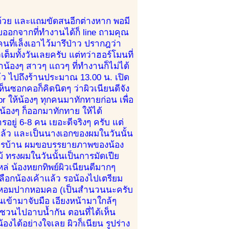
นด้วย และแถมขัดสนอีกต่างหาก พอมี
บออกจากที่ทำงานได้ก็ line ถามคุณ
งคนที่เล็งเอาไว้มารึป่าว ปรากฎว่า
ต็มทั้งวันเลยครับ แต่ทว่าฮอร์โมนที่
น้องๆ สาวๆ แถวๆ ที่ทำงานก็ไม่ได้
่แล้ว ไปถึงร้านประมาณ 13.00 น. เปิด
็นซอกคอก็คิดนิดๆ ว่าผิวเนียนดีจัง
r ให้น้องๆ ทุกคนมาทักทายก่อน เพื่อ
น้องๆ ก็ออกมาทักทาย ให้ได้
ยู่ 6-8 คน เยอะดีจริงๆ ครับ แต่
แล้ว และเป็นนางเอกของผมในวันนั้น
่านการบ้าน ผมขอบรรยายภาพของน้อง
ม้ ทรงผมในวันนั้นเป็นการมัดเปีย
หล่ น้องหยกทิพย์ผิวเนียนดีมากๆ
ือกน้องเค้าแล้ว รอน้องไปเตรียม
ันพอหอมปากหอมคอ (เป็นสำนวนนะครับ
เข้ามาจับมือ เอียงหน้ามาใกล้ๆ
็ชวนไปอาบน้ำกัน ตอนที่ได้เห็น
้องได้อย่างใจเลย ผิวก็เนียน รูปร่าง