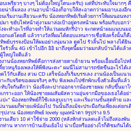
ชอบเพรียวๆ บางๆ ไม่ต้องใหญ่โตนะครับ) แต่ที่ประทับใจมากๆ
สวยน่าลิ้มลอง งานอาบน้ำน้องก็อาบให้สะอาดกว่าผมอาบเองอีก
ตอนเริ่มงานเสียวนะครับ น้องหยกทิพย์เริ่มด้วยการให้ผมนอนหงา
มา ขยับไฟหน้าคู่งามมาล่อเป้าอยู่ตรงหน้าผม พร้อมกับบอกว่
ังจะทำอะไรที่อาจทำให้แว่นผมหักรึป่าว จะกดหน้าผมแนบนมอย่
อกแต่โดยดี แล้วรางวัลที่ผมได้ตอบแทนการเชื่อฟังครั้งนั้นก็คือ
ทิพย์บรรจงป้อนให้ผมอย่างนุ่มนวล ดูดไป รัวลิ้นไป พลางได้
นใจรัวลิ้น 4G เข้าไปอีก อิอิ มาถึงจุดนี้ผมว่าผมกลับบ้านได้แล้
ู้ใหญ่ใจดีแล้ว
งงานน้องหยกทิพย์คือการส่งสายตาเย้ายวน พร้อมเอื้อมมือไป
ดี๋ยวหนูร้องเพลงให้พี่ฟังนะคะ" ผมนี่ไม่สามารถขัดขืนอะไรได้เ
ึงกดไว้กับเตียง สวม CD เสร็จน้องก็เริ่มบรรเลง งานน้องเป็นแ
าะกับจริตของผมจริงๆ ครับ ฟังเพลงไปซักพักแข็งตัวเต็มที่แล
ระทับใจกันดีกว่า น้องจึงละปากออกจากน้องชายผม กลับขึ้นมา
อดเกราะออก ให้น้องชายผมสัมผัสความอุ่นจากมือของเธอได้อย่า
แปะ" น้องหยกทิพย์ก็ใช้เจลลูบเบาๆ และเริ่มงานขั้นสุดท้าย 
ม่นานผมก็พ่ายแพ้น้องไป วันนั้นถึงแม้จะประมือกันเพียงแค่ยกเดี
รุปงาน น้องหยกทิพย์ lovely spaหน้าตา 9รูปร่าง 9.5
านเสียว 10 ค่าใช้จ่าย 2000 (หลังหักส่วนลดแล้วไม่ถึงสองพัน 
ุกท่าน หากการบ้านเยิ่นเย้อไป น่าเบื่อหรืออย่างไรก็ติชมกันได้