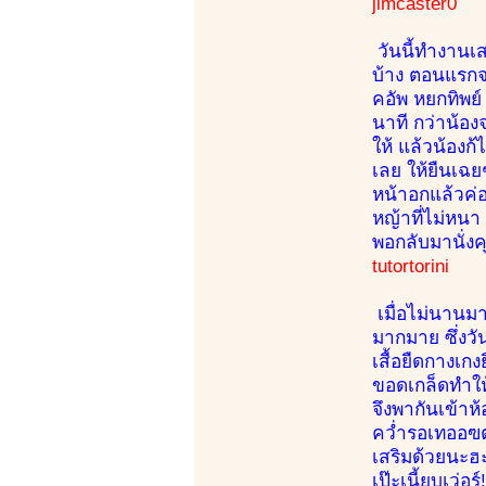
jimcaster0
วันนี้ทำงานเ
บ้าง ตอนแรกจะ
คอัพ หยกทิพย์
นาที กว่าน้องจ
ให้ แล้วน้องก้
เลย ให้ยืนเฉ
หน้าอกแล้วค่อ
หญ้าที่ไม่หนา
พอกลับมานั่งค
tutortorini
เมื่อไม่นานมาน
มากมาย ซึ่งวั
เสื้อยืดกางเก
ขอดเกล็ดทำให้
จึงพากันเข้าห
คว่ำรอเทออฃต
เสริมด้วยนะฮะ
เป๊ะเนี้ยบเว่อ