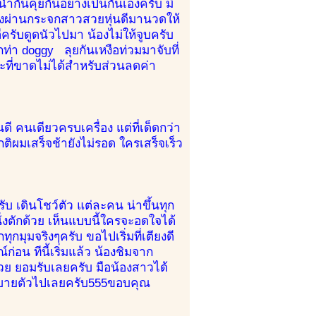
้ำกันคุยกันอย่างเป็นกันเองครับ มี
่มองผ่านกระจกสาวสวยหุ่นดีมานวดให้
ครับดูดนัวไปมา น้องไม่ให้จูบครับ
กท่า doggy ลุยกันเหงือท่วมมาจับที่
ที่ขาดไม่ได้สำหรับส่วนลดค่า
ี คนเดียวครบเครื่อง แต่ที่เด็ดกว่า
ติผมเสร็จช้ายังไม่รอด ใครเสร็จเร็ว
รับ เดินโชว์ตัว แต่ละคน น่าขึ้นทุก
ั่งตักด้วย เห็นแบบนี้ใครจะอดใจได้
กมุมจริงๆครับ ขอไปเริ่มที่เตียงดี
ก่อน ทีนี้เริ่มแล้ว น้องชิมจาก
วย ยอมรับเลยครับ มือน้องสาวได้
 สบายตัวไปเลยครับ555ขอบคุณ