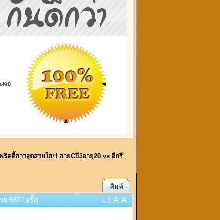
ริตตี้สาวสุดสวยใสๆ! สายCปี3อายุ20 vs ดีกรี
พิมพ์
A
A
าน 5672 ครั้ง)
A
A