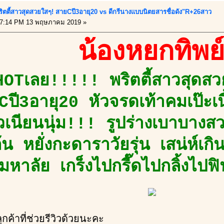
ิตตี้สาวสุดสวยใสๆ! สายCปี3อายุ20 vs ดีกรีนางแบบนิตยสารชื่อดัง"R+26สาว
7:14 PM 13 พฤษภาคม 2019 »
น้องหยกทิพย
HOTเลย!!!!! พริตตี้สาวสุดส
ปี3อายุ20 หัวจรดเท้าคมเป๊ะเน
ตัวเนียนนุ่ม!!! รูปร่างเบาบางส
้น หยั่งกะดาราวัยรุ่น เสน่ห์เก
หาลัย เกร็งไปกรี๊ดไปกลิ้งไปฟ
ค้าที่ช่วยรีวิวด้วยนะคะ