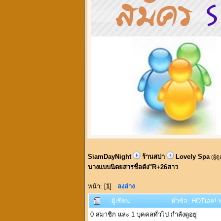
SiamDayNight
ร้านสปา
Lovely Spa
(ผู้ด
นางแบบนิตยสารชื่อดัง"R+26สาว
หน้า: [
1
]
ลงล่าง
ผู้เขียน
หัวข้อ: HOTเลย! 
0 สมาชิก และ 1 บุคคลทั่วไป กำลังดูอยู่