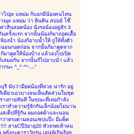
ข้าไปpr แหม่ม ก้บอกมีน้องคนไหน
มpr แหม่ม ว่า ตินติน สปอย์ โช๊
่าสินสอดน้อง นั่งรอน้องอยู่สัก 3
กันครั้งแรก จากนั้นน้องก้มาถอดเสื้อ
องน่ำ น้องก้อาบน้ำให้ ถูให้ทั้งตัว
มานอนกอดก่อน จากนั้นก้มาดูดจาก
้มาดูดให้น้องบ้าง แล้วลงไปเปิด
ก้เสมอกัน จากนั้นก้ไปอาบน่ำ แล้ว
ปากนะ ^_^ ^^-.,-”
ี นับว่ามียฝน้องที่สวย น่ารัก อยู่
ดีทีเดียวเอวบางจนเห็นสัดส่วนในชุด
ะร่างกายทันที ในขณะที่เทอกำลัง
เราทำความรู้จักกันเล็กน้อยไม่นาน
มสเต็ปที่รู้กัน ผมถอดผ้าและนอน
อกว่าตรงตามคอนเซปแป๊ะ มีแพ็ค
!!!! สายCปี3อายุ20 หัวจรดเท้าคม
น หยั่งกะดาราวัยรุ่น เสน่ห์เกินร้อย