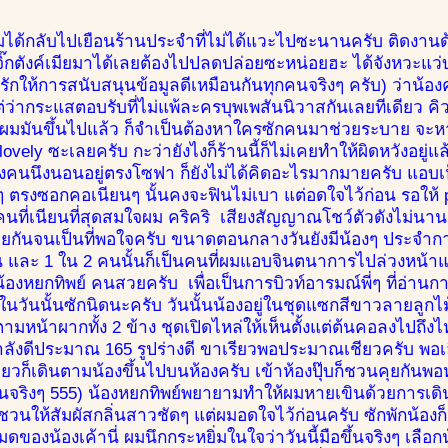
่าผมได้กลับไปเยือนร้านประจำที่ไม่ได้แวะไปซะนานครับ ติดงา
ิ๊กตังค์เมียมาได้เลยต้องไปปลดปล่อยซะหน่อยฮะ ได้จังหวะแว่
น่ารักให้การสนับสนุนข้อมูลดีเหมือนกันทุกคนจริงๆ ครับ) ว่าน้อ
่ว่ากระแสตอบรับที่ไม่แพ้ละครบุพเพสันนิวาสกันเลยทีเดียว คิวเ
งผมมันขึ้นไปแล้ว ก็จำเป็นต้องหาใครซักคนมาช่วยระบาย จะหา
 lovely ซะเลยครับ กะว่ายังไงก็ร้านนี้ก็ไม่เคยทำให้ผิดหวังอยู
้องคนนึงนอนอยู่ตรงโซฟา ก็ยังไม่ได้คิดอะไรมากมายครับ แอบเห
 ตรงซอกคอเนียนๆ นั้นคงจะฟินไม่เบา แต่อดใจไว้ก่อน รอให้ p
คนที่เนียนที่สุดสมใจผม คริคริ เสียงสัญญาณโชว์ตัวดังไม่นาน
กันจนเป็นที่พอใจครับ ขนาดตอนกลางวันยังมีน้องๆ ประจำการอ
คน และ 1 ใน 2 คนนั้นก็เป็นคนที่ผมแอบจินตนาการไปล่วงหน้า
อ น้องหยกทิพย์ คนสวยครับ เพื่อเป็นการบิวท์อารมณ์พี่ๆ ที่อ
็นในวันนั้นซักนิดนะครับ วันนั้นน้องอยู่ในชุดแซกสีขาวลายลูกไ
ามหน้าผากทั้ง 2 ข้าง ชุดเปิดไหล่ให้เห็นตั้งแต่ต้นคอลงไปถึงไ
ำลังดีประมาณ 165 รูปร่างดี ขาเรียวพอประมาณเชียวครับ พอเล
ดียวก็เดินตามน้องขึ้นไปบนห้องครับ เข้าห้องปุ๊บก็ชวนคุยก
นจริงๆ 555) น้องหยกทิพย์พยายามทำให้ผมหายเขินด้วยการเดิน
วนให้สัมผัสกลิ่นสาวชัดๆ แต่ผมอดใจไว้ก่อนครับ ซักพักน้องก
ของน้องเค้านี่ ผมนึกกระหยิ่มในใจว่าวันนี้มือขึ้นจริงๆ เลือกน