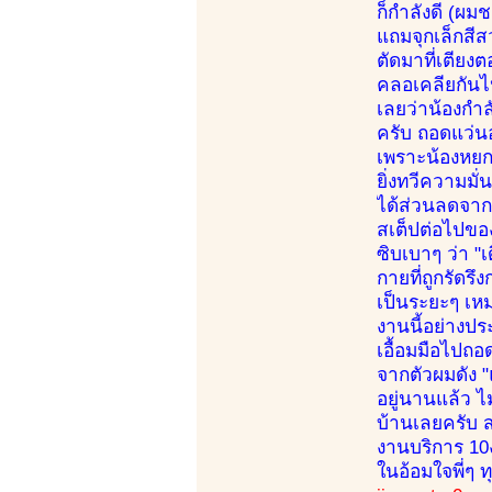
ก็กำลังดี (ผม
แถมจุกเล็กสี
ตัดมาที่เตียง
คลอเคลียกันไป
เลยว่าน้องกำล
ครับ ถอดแว่นอ
เพราะน้องหยก
ยิ่งทวีความมั่
ได้ส่วนลดจากผ
สเต็ปต่อไปขอ
ซิบเบาๆ ว่า "เ
กายที่ถูกรัดร
เป็นระยะๆ เหม
งานนี้อย่างป
เอื้อมมือไปถ
จากตัวผมดัง "
อยู่นานแล้ว ไ
บ้านเลยครับ ส
งานบริการ 10ง
ในอ้อมใจพี่ๆ ท