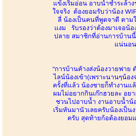
แข้งเริ่มอ่อน อาบน้ำชำระล้
ใจจริง ต้องยอมรับว่าน้อง WI
ลี่ น้องเป็นคนที่พูดจาดี ตาม
เเงม รับรองว่าต้องมาเจอน้
ปลาย สมาชิกที่อ่านการบ้านนี้แ
แน่นอน
"การบ้านคัางส่งน้องวายฟาย ตัว
ไลน์น้องเข้า(เพราะนานๆน้องจ
ครั้งที่แล้ว น้องชายก็ทำงาน
ผมไม่อยากกินเก๊กฮวยละ อยากก
ชวนไปอาบน้ำ งานอาบน้ำน้อง
เริ่มหันมานัวเลยครับน้องเป็นงา
ครับ สุดท้ายก้อต้องยอ