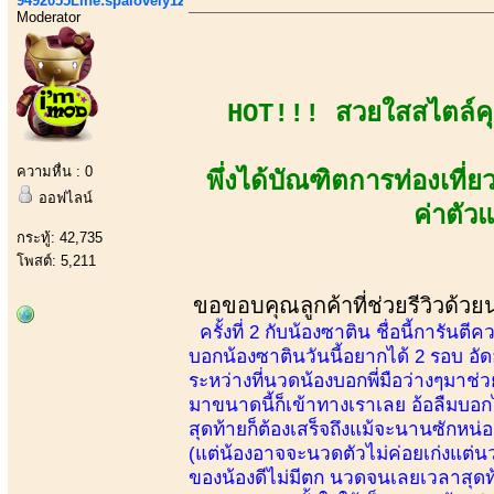
9492055Line:spalovely123
Moderator
HOT!!! สวยใสสไตล์คุ
ความหื่น : 0
พึ่งได้บัณฑิตการท่องเที่
ออฟไลน์
ค่าตัว
กระทู้: 42,735
โพสต์: 5,211
ขอขอบคุณลูกค้าที่ช่วยรีวิวด้ว
ครั้งที่ 2 กับน้องซาติน ชื่อนี้การ
บอกน้องซาตินวันนี้อยากได้ 2 รอบ อัด
ระหว่างที่นวดน้องบอกพี่มือว่างๆมาช่
มาขนาดนี้ก็เข้าทางเราเลย อ้อลืมบอก
สุดท้ายก็ต้องเสร็จถึงแม้จะนานซักหน
(แต่น้องอาจจะนวดตัวไม่ค่อยเก่งแต่น
ของน้องดีไม่มีตก นวดจนเลยเวลาสุดท้