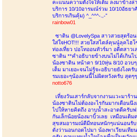
คะแนนความตั้งใจให้เต็ม ลงมาข้างล่า
บริการ 10/10อารมณ์ร่วม 10/10อัธยาศ
บริการเกินคุ้ม) ^_^^^-.,-”
rainbow01
ซาติน @LovelySpa สาวสวยสุดร้อนแร
ใส่ใจHOT!!! สวยใสสไตล์คุนนู๋ลุคไฮโ
ท่องเที่ยว ปอโทออนทัวร์มา อดีตสาวเลา
ซาติน **คำอธิบายข้างบนไม่ได้เกินไปเ
น้องซาติน หน้าตา 9/10หุ่น 8/10 อว
เต็ม มาเยอะจนไม่รู้จะอธิบายยังไงครับ
รมเยอะๆน้องคนนี้ไม่ผิดหวังครับ สุดๆๆ
notto676
เที่ยงวันเสาร์กลับจากงานแวะมาร้าน
น้องซาตินไม่ต้องอะไรกันมากเดือนนึง
ไปให้หายคิดถึง อาบน้ำสะอาดดีครับฟอ
กันเล็กน้อยน้องมาบิ้วเลย เหมือนเดิมคร
สุขสมอารมณ์ดีมีทอนหนักๆแน่นอนรับ
ดังว่านอนกอดไปมา น้องพาเวียนเทียนร
ครับ ตอบแทนน้ำใจน้องเพื่อเป็นขว