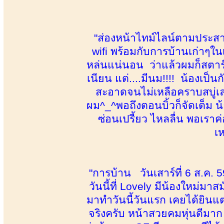
"ส่องหน้าไทม์ไลน์ตามประสาค
wifi พร้อมกับการบ้านเก่าๆในเ
หล่นแน่นอน ว่าแล้วผมก็สตาร
เนียน แต่....มีนม!!!! น้องเป
สะอาดจนไม่เหลือคราบสบู่เลย
ผม^_^พอถึงตอนบิ้วก็จัดเต็ม น้
ซ่อนเปรี้ยว ไหลลื่น พอเราค่
เห
"การบ้าน วันเสาร์ที่ 6 ส.ค
วันนี้ที่ Lovely มีน้องใหม่
มาทำวันนี้วันแรก เคยได้ยินแ
จริงครับ หน้าสวยคมหุ่นดีมาก