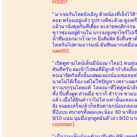
HS007
” มาเจอกันโดยบังเอิญ ด้วยน้องที่เล็งไว้ค
ลอต พร้อมอยู่แล้ว รูปร่างดีซะด้วย สูง
แล้วมานั่งคุยกันที่เตียง ละลายพฤติก
ขาวซ่อนอยู่ด้านใน บรรจงจูบซุกไซร้ไปเรื
น้ำซึมออกมาเร็วมาก ยิ่งสัมผัส ยิ่งลื่นซาด์
ไหลกันไปตามอารมณ์ มันฟินมากเหมือนมา
saw001
” เปิดดูทามไลน์เห็นมีน้องมาใหม่1 คนห
ทันทีครับ ผมเข้าไปพอดีมีลูกค้ากำลังเล
คนน่าจัดกันทั้งนั้นแต่ผมจองน้องเชอลอทไ
นวดไม่ได้เรื่อง แต่ไม่ใช่ปัญหา เพราะผ
สาวแรกรุ่นโดยแท้ ไล่ลงมาที่ไฟคู่หน้าอัน
ทั้ง บีบทั้งดูด ส่วนมือ ขวาก็ สำรวจ ชา
แล้ว เมื่อได้ยินคำว่าไม่ไหวเท่านั้นแห
ยัง จนผมเสร็จแล้วก็หลับคาอกน้อยกสองผมพ
ที่2แบบ สบายๆทั้งผมและน้อง 60 นาทีแ
9/10 แน่น นุ่มมือจุกดูดมันส์"เอว 8/10 บา
coyoman1
” เมื่อวานเห็นน้องเข้ามารีบทัก PR เลยครั