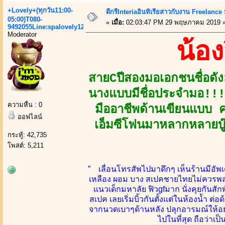
+Lovely+(ทุกวัน11:00-
ดีกรีInteriaอินทิเรียสาวกับงาน Freelanc
05:00)T080-
«
เมื่อ:
02:03:47 PM 29 พฤษภาคม 2019 
9492055Line:spalovely123
Moderator
น้อ
สายCปีสองมอเอกชนชื่อดั
นางแบบมีชื่อประจำมอ!!!
ความหื่น : 0
มืออาชีพด้านเขียนแบบ 
ออฟไลน์
เอ็มซีโฟนมาหลากหลายบู๊
กระทู้: 42,735
โพสต์: 5,211
” เลื่อนโทรสัพไปมาดึกๆ เห็นร้านมีอัพเ
เหลือง ผอม บาง สเปคชายไทยไม่ควรพลาด
แนวเด็กมหาลัย ฟิวgfมาก นั่งคุยกันส
สเปค เลยเริ่มบิ้วกันตั้งแต่ในห้องน้ำ ต่อด
จากนวดเบาๆด้านหลัง ปลุกอารมณ์ให้อย
ไปในที่สุด ถือว่า