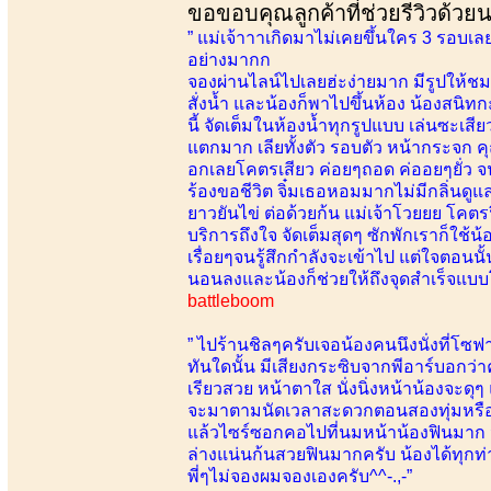
ขอขอบคุณลูกค้าที่ช่วยรีวิวด้วย
” แม่เจ้าาาเกิดมาไม่เคยขึ้นใคร 3 รอบเลย ค
อย่างมากก
จองผ่านไลน์ไปเลยฮ่ะง่ายมาก มีรูปให้ชม แ
สั่งน้ำ และน้องก็พาไปขึ้นห้อง น้องสนิ
นี้ จัดเต็มในห้องน้ำทุกรูปแบบ เล่นซะเ
แตกมาก เลียทั้งตัว รอบตัว หน้ากระจก 
อกเลยโคตรเสียว ค่อยๆถอด ค่ออยๆยั่ว 
ร้องขอชีวิต จิ๋มเธอหอมมากไม่มีกลิ่นดูแล
ยาวยันไข่ ต่อด้วยก้น แม่เจ้าโวยยย โคตร
บริการถึงใจ จัดเต็มสุดๆ ซักพักเราก็ใช้น
เรื่อยๆจนรู้สึกกำลังจะเข้าไป แต่ใจตอนน
นอนลงและน้องก็ช่วยให้ถึงจุดสำเร็จแบบ
battleboom
” ไปร้านชิลๆครับเจอน้องคนนึงนั่งที่โซ
ทันใดนั้น มีเสียงกระซิบจากพีอาร์บอกว่า
เรียวสวย หน้าตาใส นั่งนิ่งหน้าน้องจะดุ
จะมาตามนัดเวลาสะดวกตอนสองทุ่มหรืออ
แล้วไซร์ซอกคอไปที่นมหน้าน้องฟินมาก น้
ล่างแน่นก้นสวยฟินมากครับ น้องได้ทุกท
พี่ๆไม่จองผมจองเองครับ^^-.,-”