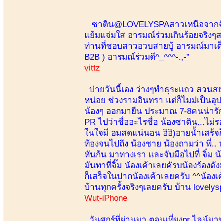
ซาติน@LOVELYSPAสาวเหนือจากจังหวั
แย้มแจ่มใส อารมณ์ร่วมเกินร้อยจริงๆส
ท่านที่ชอบสาวอวบสายบู้ อารมณ์มาเต็ม
B2B ) อารมณ์ร่วมดี^_^^^-.,-”
vittz
บ่ายวันนี้เอง ว่างๆทำธุระแถว สวนสยาม
หน่อย ช่วงรามอินทรา แต่ก็ไมม่เป็นอุ
น้องๆ ออกมายืน ประมาณ 7-8คนน่ารั
PR ไปว่าชื่ออะไรชื่อ น้องซาติน...ไม
ในใจมี อมสดแน่นอน อิอิ)อายน้ำเสร้จก
ท้องจนไปถึง น้องชาย น้องถามว่า พี่
หันก้น มาทางเรา และจับมือไปที่ จิ๋ม น
มันทาที่จิ๊ม น้องเค้าเลยคัรบน้องร้อ
ก็เสร็จในปากน้องเค้าเลยครับ ^^น้องเ
บ้านทุกครั้งจริงๆเลยครับ บ้าน lovelys
Wut-iPhone
วันศุกร์ที่ผ่านมา ตอนเที่ยงpr ไลน์ม