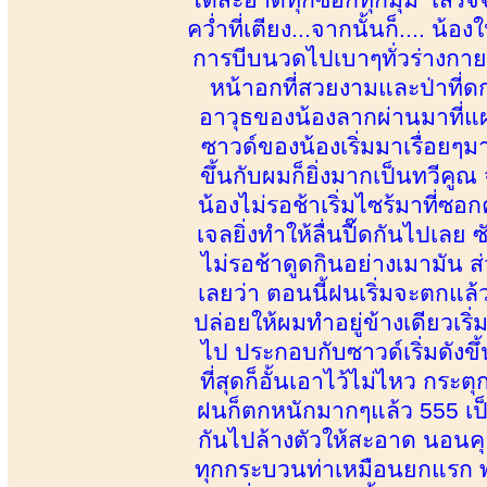
คว่ำที่เตียง...จากนั้นก็.... 
การบีบนวดไปเบาๆทั่วร่างกาย พ
หน้าอกที่สวยงามและป่าที่ดก
อาวุธของน้องลากผ่านมาที่แ
ซาวด์ของน้องเริ่มมาเรื่อยๆมา
ขึ้นกับผมก็ยิ่งมากเป็นทวีค
น้องไม่รอช้าเริ่มไซร้มาที่
เจลยิ่งทำให้ลื่นปื๊ดกันไปเลย
ไม่รอช้าดูดกินอย่างเมามัน ส่วน
เลยว่า ตอนนี้ฝนเริ่มจะตกแล
ปล่อยให้ผมทำอยู่ข้างเดียวเริ่
ไป ประกอบกับซาวด์เริ่มดังข
ที่สุดก็อั้นเอาไว้ไม่ไหว กร
ฝนก็ตกหนักมากๆแล้ว 555 เป็
กันไปล้างตัวให้สะอาด นอนคุย
ทุกกระบวนท่าเหมือนยกแรก 