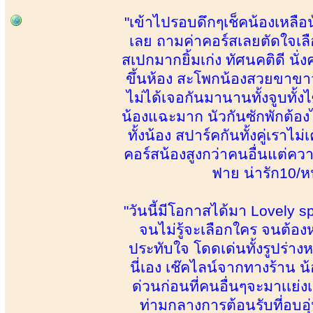
"เข้าไปรอบดึกๆเช็คน้องเหลือน้
เลย ถามค่าคอร์สเลยตัดใจเลื
สเปกมากยิ้มเก่ง ทัศนคติดี นั
ขึ้นห้อง สะโพกน้องสวยขาขาวเ
ไม่ได้เจอกันมานานทั้งจูบทั
น้องแฉะมาก นัวกันซักพักต้อง
ทั้งน้อง สปาร์คกันทั้งคู่เราไ
คอร์สน้องสูงกว่าคนอื่นแต่ควา
ฟาย น่ารัก10/หน
"วันนี้มีโอกาสได้มา Lovely spa
จนไม่รู้จะเลือกใคร จนต้อง
ประทับใจ โดดเด่นทั้งรูปร่างห
นี่เอง เช๊คไลน์จากทางร้าน 
ด่วนก่อนที่คนอื่นๆจะมาเเย
ท่ามกลางการต้อนรับที่อบอุ่