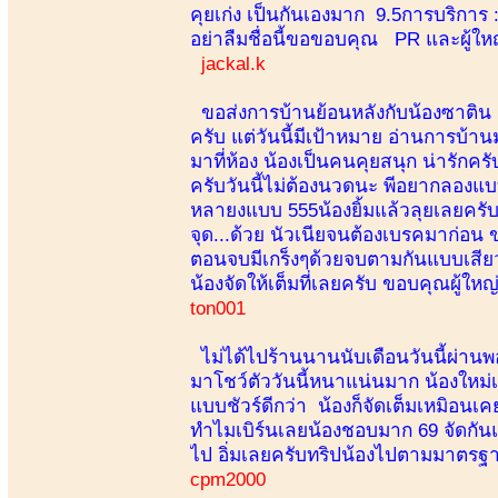
คุยเก่ง เป็นกันเองมาก 9.5การบริการ : 
อย่าลืมชื่อนี้ขอขอบคุณ PR และผู้ใ
jackal.k
ขอส่งการบ้านย้อนหลังกับน้องซาติน lo
ครับ แต่วันนี้มีเป้าหมาย อ่านการบ
มาที่ห้อง น้องเป็นคนคุยสนุก น่ารักคร
ครับวันนี้ไม่ต้องนวดนะ พีอยากลอง
หลายงแบบ 555น้องยิ้มแล้วลุยเลยครับ
จุด...ด้วย นัวเนียจนต้องเบรคมาก่อน ข
ตอนจบมีเกร็งๆด้วยจบตามกันแบบเสียวม
น้องจัดให้เต็มที่เลยครับ ขอบคุณผู้ให
ton001
ไม่ได้ไปร้านนานนับเดือนวันนี้ผ่านพ
มาโชว์ตัววันนี้หนาแน่นมาก น้องใหม
แบบชัวร์ดีกว่า น้องก็จัดเต็มเหมิอน
ทำไมเบิร์นเลยน้องชอบมาก 69 จัดกัน
ไป อิ่มเลยครับทริปน้องไปตามมาตรฐา
cpm2000