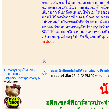
ลงบ้างเริ่มจากไฟหน้าก่อนเลย ขนาดกำลัง
ลมาเต็ม แอ่นรับเต็มที่ ผมเดิมเกมช้าๆน้อง
เสียวมาก พี่แกล้งหนูแบบนี้ทำไม ใครช
นอนให้น้องทำการบ้านต่อ น้องนอนกอดผ
ไม่นานผมไม่ไหวขอตัวดีกว่า ยอมแพ้ฮะ เ
บอกผมว่ากลับมาหาหนูอีกน้าาสรุปครับหน้
8GF 10 ชอบเลยใครหาน้องแบบชงเองกินเอ
ครับขอบคุณน้องๆที่น่ารักที่ดูแลผมดีทุก
mrdude
+Lovely+(ทุกวัน11:00-
ตอบ: ดีกรีInteriaอินทิเรียสาวกับงาน Fre
05:00)T080-
«
ตอบ #4 เมื่อ:
02:12:02 PM 29 พฤษภาคม
9492055Line:spalovely123
Moderator
น
อดีตเซลล์พีอาร์สาวประจ