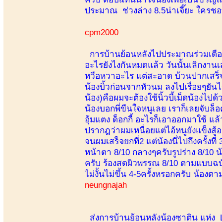
ประมาณ ช่วงล่าง 8.5น่าเจี๊ยะ ใครชอ
cpm2000
การบ้านย้อนหลังไปประมาณร่วมเดือนครั้
อะไรยังไงกันหมดแล้ว วันนั้นเลิกงานเ
หวือหวาอะไร แต่สะอาด บ้วนปากเสร็จ ก็
น้องบิ้วก่อนจากหัวนม ลงไปเรื่อยๆยันไข่
น้อง)คือผมจะต้องใช้นิ้วบี้เม็ดน้องไ
น้องบอกพี่ขืนใจหนูเลย เราก็เลยจับล็อคข
อุ้มแตง ด็อกกี้ อะไรก็เอาออกมาใช้ แล
ปรากฎว่าผมเหนื่อยแต่ไอ้หนูยังแข็งสู้อ
จนผมเสร็จยกที่2 แต่น้องนี่ไปถึงครั้งท
หน้าตา 8/10 กลางๆครับรูปร่าง 8/10 น้
ครับ ร้องสดผิวพรรณ 8/10 ตามแบบฉบ
ไม่งั้นไม่ขึ้น 4-5ครั้งหรอกครับ น้องต
neungnajah
ส่งการบ้านย้อนหลังน้องซาติน แห่ง Lov