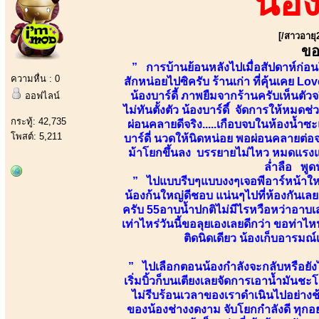
น้อ
[/สาวอายุ
ขอ
” การบ้านย้อนหลังไปเมื่อสัปดาห์ก่อ
ความหื่น : 0
สักหน่อยไปซิครับ ร้านเก่า ที่คุ้นเคย L
น้องบาร์ดี้ ภาพยืมจากร้านครับเห็นตัว
ออฟไลน์
ไม่ทันตั้งตัว น้องบาร์ดี์ จัดการให้หมด
กระทู้: 42,735
ผ่อนคลายดีจริง.....เกือบจบในห้องน้ำซะ
โพสต์: 5,211
บาร์ดี่ นวดให้นิดหน่อย พอผ่อนคลายต่อจ
ม้าโยกขึ้นลง บรรยายไม่ไหว หมดแรงแ
ล่ำลือ พูดน
” ไปแบบรีบๆแบบงงๆเจอพีอาร์หน้าใหม่ ท
น้องก้นใหญ่ดีชอบ แน่นๆไปที่ห้องกันเลย
ครับ 55อาบน้ำปกติไม่มีไรหวือหว่าอา
เท่าไหร่วันนี้ขอลุยเองเลยดีกว่า ขอท่าไ
ติดนิดเดียว น้องเก็บอารมณ
” ไปเลือกตอนน้องกำลังจะกลับหรือยังไง
เริ่มบิ้วก็บนเตียงเลยจัดการเอาน้ำมันช
ไม่รีบร้อนเวลาของเราดำเนินไปอย่างช้
ของน้องช่างงดงาม จับโยกกำลังดี ทุกอย่า