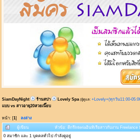
SiamDayNight
ร้านสปา
Lovely Spa
+Lovely+(ทุกวัน11:00-05:
(ผู้ดูแล:
แบบ vs สาวอายุ20สวยเนี๊ยบ
หน้า: [
1
]
ลงล่าง
ผู้เขียน
หัวข้อ: ดีกรีInteriaอินทิเรียสาวกับงาน Freelanc
0 สมาชิก และ 1 บุคคลทั่วไป กำลังดูอยู่