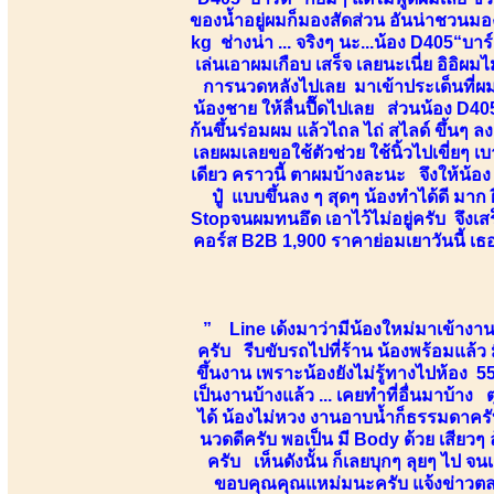
ของน้ำอยู่ผมก็มองสัดส่วน อันน่าชวนม
kg ช่างน่า ... จริงๆ นะ...น้อง D405“บาร์
เล่นเอาผมเกือบ เสร็จ เลยนะเนี่ย อิอิ
การนวดหลังไปเลย มาเข้าประเด็นที่ผ
น้องชาย ให้ลื่นปื๊ดไปเลย ส่วนน้อง D405
ก้นขึ้นร่อมผม แล้วไถล ไถ่ สไลด์ ขึ้นๆ ล
เลยผมเลยขอใช้ตัวช่วย ใช้นิ้วไปเขี่ยๆ เบ
เดียว คราวนี้ ตาผมบ้างละนะ จึงให้น้อง 
ปู๋ แบบขึ้นลง ๆ สุดๆ น้องทำได้ดี มาก
Stopจนผมทนอึด เอาไว้ไม่อยู่ครับ จึง
คอร์ส B2B 1,900 ราคาย่อมเยาวันนี้ เ
” Line เด้งมาว่ามีน้องใหม่มาเข้างาน 
ครับ รีบขับรถไปที่ร้าน น้องพร้อมแล้ว 
ขึ้นงาน เพราะน้องยังไม่รู้ทางไปห้อง 5
เป็นงานบ้างแล้ว ... เคยทำที่อื่นมาบ้า
ได้ น้องไม่หวง งานอาบน้ำก็ธรรมดาครับ
นวดดีครับ พอเป็น มี Body ด้วย เสียวๆ ล
ครับ เห็นดังนั้น ก็เลยบุกๆ ลุยๆ ไป
ขอบคุณคุณแหม่มนะครับ แจ้งข่าวตลอดเ