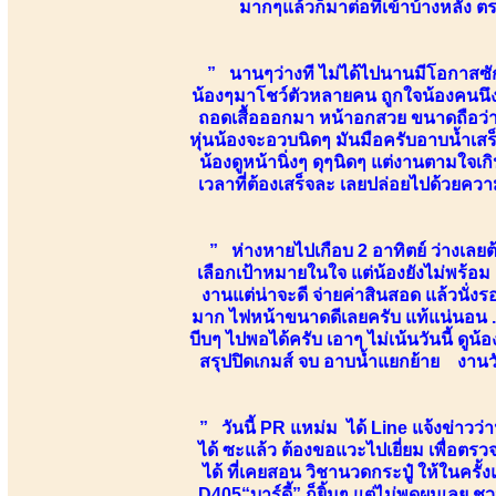
มากๆแล้วก็มาต่อที่เข้าบ้างหลัง 
” นานๆว่างที ไม่ได้ไปนานมีโอกาสซักท
น้องๆมาโชว์ตัวหลายคน ถูกใจน้องคนนึงเลย
ถอดเสื้อออกมา หน้าอกสวย ขนาดถือว่า
หุ่นน้องจะอวบนิดๆ มันมือครับอาบน้ำเส
น้องดูหน้านิ่งๆ ดุๆนิดๆ แต่งานตามใจเกิ
เวลาที่ต้องเสร็จละ เลยปล่อยไปด้วยความ
” ห่างหายไปเกือบ 2 อาทิตย์ ว่างเลยต
เลือกเป้าหมายในใจ แต่น้องยังไม่พร้อม เ
งานแต่น่าจะดี จ่ายค่าสินสอด แล้วนั่
มาก ไฟหน้าขนาดดีเลยครับ แท้แน่นอน ...
บีบๆ ไปพอได้ครับ เอาๆ ไม่เน้นวันนี้ ดูน้
สรุปปิดเกมส์ จบ อาบน้ำแยกย้าย งานวัน
” วันนี้ PR แหม่ม ได้ Line แจ้งข่าวว่า
ได้ ซะแล้ว ต้องขอแวะไปเยี่ยม เพื่อตรว
ได้ ที่เคยสอน วิชานวดกระปู๋ ให้ในครั้
D405“บาร์ดี้” ก็ยิ้มๆ แต่ไม่พูดผมเลย ช