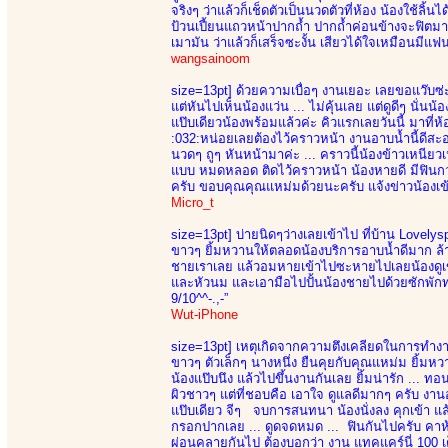
จริงๆ ว่าแล้วก็เช็ดตัวเป็นนวดตัวที่ห้อง น้องใช้ลิ้
ป้วนเปี้ยนแถวหน้าปากถ้ำ ปากถ้ำค่อนข้างจะฟิตมาก
เมามัน ว่าแล้วก็เสร็จซะงั้น เสียวได้ใจเหมือนมีแฟนใ
wangsainoom
size=13pt]
ด้วยความเบื่อๆ งานเยอะ เลยขอแว๊บซ่ะห
แต่หันไปเห็นน้องแว่น ... ไม่คุ้นเลย แต่ดูดีๆ นั่นน้
แป๊บเดียวน้องพร้อมแล้วค่ะ คิวแรกเลยวันนี้ มาที่
:032:หน่อยเลยต้องไว้คราวหน้า งานอาบน้ำนี้ดีสะอ
นวดๆ ถูๆ หันหน้ามาค่ะ ... คราวนี้น้องข้าวเหนียวเ
แบบ หมดหลอด ติดไว้คราวหน้า น้องหายดี มีฟินกว่า
ครับ ขอบคุณคุณแหม่มด้วยนะครับ แจ้งข่าวน้องเข้า
Micro_t
size=13pt]
บ่ายนิดๆว่างเลยเข้าไป ที่บ้าน Lovely
ขาวๆ ยิ้มหวานให้ตลอดน้องบริการอาบน้ำดีมาก ล้าง
ชายเราเลย แล้วอมหายเข้าไปซะหายไปเลยน้องดูเข
และหัวนม และเอามือไปปั้นน้องชายไปด้วยซักพักทน
9/10^^-.,-”
Wut-iPhone
size=13pt]
เหตุเกิดจากความตึงเคลียดในการทำงาน 
ขาวๆ ตัวเล็กๆ นางหนึ่ง ยืนคุยกับคุณแหม่ม ยิ้มหว
น้องแป๊บนึง แล้วไปขึ้นงานกันเลย ยิ้มน่ารัก ... ทอน
ผิวชาวๆ แต่ที่ชอบคือ เอาใจ ดูแลดีมากๆ ครับ งาน
แป๊บเดียว จีๆ จบการสนทนา น้องนั่งลง คุกเข้า แล้
กรอกปากเลย ... ดูดจดหมด ... ฟินกันไปครับ คาห้
ผ่อนคลายกันไป ต้องบอกว่า งาน แทคแคร์นี่ 100 เ