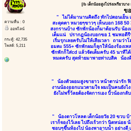
[/b เด็กน้อยสูงโปร่งเพรียวบาง
ขอ
” ไม่ได้มานานคิดถึง ทักไปตอนเย็น เ
ความหื่น : 0
สะดุดตา หมวยๆขาวๆ เห็นบอก 168 50 3
สงกรานบ้าง ซักพักน้องก็มาต้อนรับ น้องส
ออฟไลน์
เต็มแน่ ปรากฎน้องบอกขอ 1 ชมพอดีรีบก
กระทู้: 42,735
เริ่มรุกเลยครับไม่ให้เสียเวลา ถามว่าโ
โพสต์: 5,211
อมตะ 555+ ซักพักผมก็ลุกให้น้องร้องเพล
ซักพักก็ใส่cd แล้วจัดเต็มครับ 45 นาทีไ
หมดครับ สุดท้ายมาพายท่าเบสิค น้องด
” น้องตัวผอมสูงขายาว หน้าตาน่ารัก ฟิว
งานน้องออกแนวตามใจ ผมเป็นคนยังไงก็ไ
ยังไม่พริ้ว้ลยต้องจัดการเอง บิ้วน้องก
” น้องดาวโหลด เด็กน้อยวัย 20 ขวบ บ้
เราก็จองไว้เลย ไปถึงเร้วกว่า นิดหน่อย น้
ชอบๆขึ้นห้องไป น้องพาอาบน้ำ อย่างดี แล