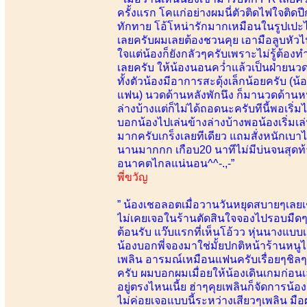
ครั้งแรก โคแก่อย่างผมนี่ตัวติดไฟใจติด
ทักทาย โอ้โหน่ารักมากเหมือนในรูปเปะไม่
เลยครับผมเลยต้องชวนคุย เอามือลูบหัวไป
ใจแต่น้องก็ยังกลัวๆครับเพราะไม่รู้ต้
เลยครับ ให้น้องนอนคว่ำแล้วเป็นฝ่ายนวด
ทั้งตัวน้องมีอาการสะดุ้งเล็กน้อยครับ 
แฟน) นวดด้านหลังพักนึง ก็มานวดด้านหน้
ล่างบ้างแต่ก็ไม่ได้ถอดนะครับทีนี้พอเริ่ม
บอกน้องไปเล่นข้างล่างบ้างพอน้องเริ่มเล
มากครับเกร็งเลยทีเดียว แถมสั่งหนักเบ
นานมากกก เกือบ20 นาทีไม่มีบ่นจนสุดท้า
อนาคตไกลแน่นอน^^-.,-”
พี่ขวัญ
” น้องเชอลอตเมื่อวานวันหยุดสบายๆเลย
ไม่เคยเจอในร้านตัดสินใจจองไปรอบมืดๆส
ต้อนรับ แว๊บแรกที่เห็นโอ้วว หุ่นนางแบบเล
น้องบอกพี่จองมาใช่มั้ยปกติหน้าร้านหนูไ
เพลิน อารมณ์เหมือนแฟนครับเรื่อยๆชิล
ครับ ผมบอกผมเมื่อยให้น้องเดินเกมก่อน
อยู่ตรงไหนเนี้ย ฮ่าๆคุยเพลินก็จัดการน้
ไม่ค่อยเจอแบบนี้ระหว่างเสียวๆเพลิน มื