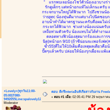
” แรกพบเจอน้องโชว์ตัวน้องเอวบางร่าง
รักดูเด็กๆ แต่หน้าอกแท้ไม่เล็กนะครั
กระจกบานใหญ่ได้ฟิวมาก ไปถึงชวนน้องค
ว่าspec น้องหุ่นดีมากแต่บางไปนิดชอบ
อาบน้ำทำได้มาตรฐานนะครับคือผมไม่เน้นเ
กระจกได้ฟิวมาก ช่วงล่างน้องแน่นครับห
เหงื่อท่วมตัวครับ น้องแทบไม่ได้ทำงานเ
ตลอดทางฟิวน้องสุดมากร้องและการขย
นิด)หน้าอก 9/10 (ถ้าซีน่อนจะเพอร์เฟค)ช
ซ้ำ55)ที่ไม่ให้10เต็มคือเหตุผลเดียวค
ปั๊ดๆแล้วครับ ปล่อยให้น้องรุกเผื่อจะแพ้แ
+Lovely+(ทุกวัน11:00-
ตอบ: ดีกรีInteriaอินทิเรียสาวกับงาน Fre
05:00)T080-
«
ตอบ #1 เมื่อ:
02:05:41 PM 29 พฤษภาคม
9492055Line:spalovely123
Moderator