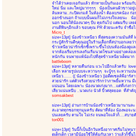
จำได้ว่าเคยเจอกันแล้ว ทักทายเป็นกันเอง พร้อม
ใหม่ นิ่ม และใหญ่มากๆๆๆ น้องเป็นคนผิวขาวอยู่แล
ล้นหลาม..กะปิดเกมส์ ในห้องน้ำ ต้องเบรคน้อง ก่อ
ออกข้างนอก ถ้าแบบนั้นผมก็ไม่เกรงใจเลยนะ น้องห้
นอก นอนให้น้องนวดๆ บีบ คุยกันไป แต่ผมรีบ เลยต้
งานดีฟินๆอีกแล้ว ขอบคุณ PR ด้วยนะครับ จำชื่อไม่ไ
Micro_t
size=13pt]
น้องข้าวเหนียว ที่สุดของความมันส์ที่
กระปู๋สักร้านดีๆคุณอยู่ในร้านเลือกที่สปาบอกเลยว
ข้าวเหนียวน่ารักเซ็กซี่เพราะขึ้นไปบนห้องน้องด
จากห้องเริ่มบรรเลงกันเริ่มนวดโซนล่างอย่างคล่
หนักกัน จนพ่ายแพ้น้องไปที่สุดข้าวเหนียวเด็ดมาก 
battleboom
size=13pt]
หลายคืนก่อน แวะไปอีกแล้วครับ lovely 
เลือก หลายรูปแบบจะหวานๆๆ จะบู้ๆๆ จะหวานปนบู้ ม
เหนียว....... (( น้องข้าวเหนียว ))อดีตเซลล์พีอาร์
สวยน่ารัก แต่ตัวจริงสวยน่ารักกว่าภาพยิ้มหวาน มี
แน่นอน โดยเฉพาะ น้องนวดเก่งมาก...แต่ที่เก่งกว่า
เสียวแน่นหนึบ ..นวดเก่ง นัวส์ บิ้วศสุดยอด ที่สำคัญ
somsakbest
size=13pt]
อ่านการบ้านน้องข้าวเหนียวมานานละ ขอ
สะอาดทุกซอกทุกมุมครับ ตัดมาที่ห้อง น้องพอจะนวดไ
บ่นเลยครับ ตามใจ ไม่เร่ง จนพอใจแล้วก็....สบายตั
ton001
size=13pt]
วันนี้ก็เป็นอีกวันหนึ่งอากาศเริ่มไม่ห
ดูเด็กเด็ก เวลามีน้อยใช้ให้คุ้มกับเวลา ว่าแล้วก