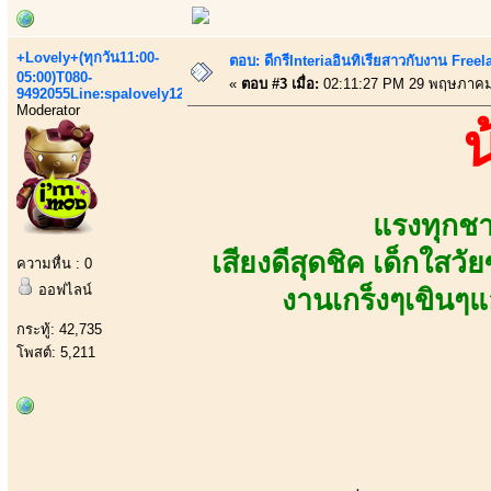
+Lovely+(ทุกวัน11:00-
ตอบ: ดีกรีInteriaอินทิเรียสาวกับงาน Fre
05:00)T080-
«
ตอบ #3 เมื่อ:
02:11:27 PM 29 พฤษภาคม
9492055Line:spalovely123
Moderator
แรงทุกชา
เสียงดีสุดชิค เด็กใสวั
ความหื่น : 0
ออฟไลน์
งานเกร็งๆเขินๆ
กระทู้: 42,735
โพสต์: 5,211