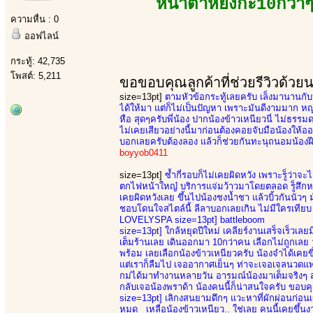
หน้าตาหยั่งกะ10กว่าๆ
ความหื่น : 0
ออฟไลน์
กระทู้: 42,735
โพสต์: 5,211
ขอขอบคุณลูกค้าที่ช่วยรีวิวด้วย
size=13pt]
ตามหัวข้อกระทู้เลยครับ เล็งมานานกับน
ได้ให้มา แต่ก็ไม่เป็นปัญหา เพราะมันดีงามมาก ห
หือ สุดๆครับพี่น้อง ปากน้องข้าวเหนียวนี่ ไม่ธ
ไม่เคยเสียวอย่างนี้มาก่อนต้องคอยจับมือน้องให้
บอกเลยครับต้องลอง แล้วก็ช่วยกันทะนุถนอมน้องฝีมื
boyyob0411
size=13pt]
ซ้ำกี่รอบก็ไม่เคยผิดหวัง เพราะรู็ว่าจ
ตกไฟหน้าใหญ๋ บริการแจ่มว้าวมาโดยตลอด รู็สึกหล
เคยผิดหวังเลย ขึ้นไปน้องชงน้ำชา แล้วบิ้วกันนัวๆ
ชอบโดนใจสไตล์นี้ ลีลาบอกเลยเกิน ไม่มีใครเทียบ 
LOVELYSPA size=13pt] battleboom
size=13pt]
ใกล้หยุดปีใหม่ เคลียร์งานเสร็จเร็วเลยม
เต็มร้านเลย เดินออกมา 10กว่าคน เลือกไม่ถูกเลย วั
พร้อม เลยเลือกน้องข้าวเหนียวครับ น้องจำได้เคยขึ
แต่เราก็ลืมไป เจออากาศเย็นๆ ท่าจะเจอเจลนวดแพ
กม่ได้มาทำงานหลายวัน อารมณ์น้องมาเต็มจริงๆ สุด
กลับเจอน้องพราด้า น้องคนนี้ก็น่าสนใจครับ ขอบคุ
size=13pt]
เลิกงสนยามดึกๆ แวะหาที่ผักผ่อนก่อนเข้
หมด เหลือน้องข้าวเหนียว.. ใช่เลย คนนี้เคยขึ้นงาน