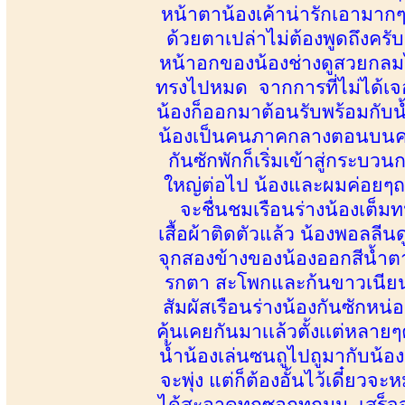
หน้าตาน้องเค้าน่ารักเอามากๆ
ด้วยตาเปล่าไม่ต้องพูดถึงคร
หน้าอกของน้องช่างดูสวยกลม
ทรงไปหมด จากการที่ไม่ได้เจ
น้องก็ออกมาต้อนรับพร้อมกับน้
น้องเป็นคนภาคกลางตอนบนครั
กันซักพักก็เริ่มเข้าสู่กระบ
ใหญ่ต่อไป น้องและผมค่อยๆถอ
จะชื่นชมเรือนร่างน้องเต็ม
เสื้อผ้าติดตัวแล้ว น้องพอลลี
จุกสองข้างของน้องออกสีน้ำต
รกตา สะโพกและก้นขาวเนียน
สัมผัสเรือนร่างน้องกันซักหน
คุ้นเคยกันมาเเล้วตั้งเเต่หล
น้ำน้องเล่นซนถูไปถูมากับน
จะพุ่ง แต่ก็ต้องอั้นไว้เดี๋ย
ได้สะอาดทุกซอกทุกมุม เสร็