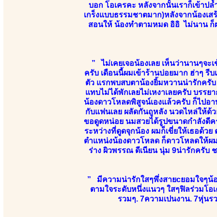
บอก โอเครคะ หลังจากนั้นเราก็เข้าปล้ำ
เกร็งแบบธรรมชาตมาก)หลังจากน้องเสร้จ ก
สอนให้ น้องทำตามหมด อิอิ ไม่นาน ก็ผ
” ไม่เคยเจอน้องเลย เห็นว่านานๆจะเข้
ครับ เดือนนี้ผมเข้าร้านบ่อยมาก ฮ่าๆ ร
ตัว แรกพบสบตาน้องยิ้มหวานน่ารักครับ ห
แทบไม่ได้พักเลยไม่เหงาเลยครับ บรรยาก
น้องดาวโหลดพิสูจน์เองแล้วครับ ก็ไปอา
กับแฟนเลย ผลัดกันถูหลัง นวดไหล่ให้ด้วย
ขอดูดหน่อย นมสวยได้รูปขนาดกำลังดีครั
ระหว่างที่ดูดจุกน้อง ผมก็เขี่ยให้เธอด้ว
ตำแหน่งน้องดาวโหลด ก็ดาวโหลดให้ผมเส
ร่าง ผิวพรรณ ดีเนียน นุ่ม 9น่ารักครั
” มีความน่ารักใสๆพึ่งสายcยอมใจๆน้องยั
ตามใจระดับหนึ่งแนวๆ ใสๆฟิลร่วมโอเค
รวมๆ. 7ความเปนงาน. 7หุ่นรวม