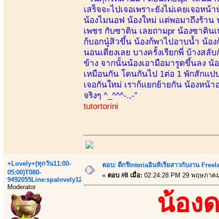
เสร็จจะไปเจอเพราะยังไม่เคยเจอหน้าน้อ
น้องไมนอฟ น้องใหม่ แต่พอมาถึงร้าน 
เพชร กับซาติน เลยถามpr น้องซาตินเท่า
ก้บอกนู๋สิวขึ้น น้องก้พาไปอาบน้ำ น้อง
นอนเตียงเลย บางครั้งเรียกพี่ บ้างส
ข้าง จากนั้นน้องเอามือมารูดขึ้นลง น้อง
เหมือนกัน โดนกันไป 1ต่อ 1 พักสักแปป 
เจอกันใหม่ เราก้แยกย้ายกัน น้องหน้าอก
จริงๆ ^_^^^-.,-”
tutortorini
+Lovely+(ทุกวัน11:00-
ตอบ: ดีกรีInteriaอินทิเรียสาวกับงาน Fre
05:00)T080-
«
ตอบ #8 เมื่อ:
02:24:28 PM 29 พฤษภาคม
9492055Line:spalovely123
Moderator
น้อง