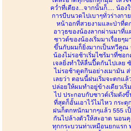
คว่ำที่เตียง...จากนั้นก็.... 
การบีบนวดไปเบาๆทั่วร่างกาย พ
หน้าอกที่สวยงามและป่าที่ดก
อาวุธของน้องลากผ่านมาที่แ
ซาวด์ของน้องเริ่มมาเรื่อยๆมา
ขึ้นกับผมก็ยิ่งมากเป็นทวีค
น้องไม่รอช้าเริ่มไซร้มาที่
เจลยิ่งทำให้ลื่นปื๊ดกันไปเลย
ไม่รอช้าดูดกินอย่างเมามัน ส่วน
เลยว่า ตอนนี้ฝนเริ่มจะตกแล
ปล่อยให้ผมทำอยู่ข้างเดียวเริ่
ไป ประกอบกับซาวด์เริ่มดังข
ที่สุดก็อั้นเอาไว้ไม่ไหว กร
ฝนก็ตกหนักมากๆแล้ว 555 เป็
กันไปล้างตัวให้สะอาด นอนคุย
ทุกกระบวนท่าเหมือนยกแรก 