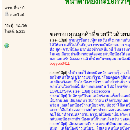
หน้าตาหยั่งกะ10กว่าๆ
ความหื่น : 0
ออฟไลน์
กระทู้: 42,756
โพสต์: 5,213
ขอขอบคุณลูกค้าที่ช่วยรีวิวด้วย
size=13pt]
ตามหัวข้อกระทู้เลยครับ เล็งมานานกับน
ได้ให้มา แต่ก็ไม่เป็นปัญหา เพราะมันดีงามมาก ห
หือ สุดๆครับพี่น้อง ปากน้องข้าวเหนียวนี่ ไม่ธ
ไม่เคยเสียวอย่างนี้มาก่อนต้องคอยจับมือน้องให้
บอกเลยครับต้องลอง แล้วก็ช่วยกันทะนุถนอมน้องฝีมื
boyyob0411
size=13pt]
ซ้ำกี่รอบก็ไม่เคยผิดหวัง เพราะรู็ว่าจ
ตกไฟหน้าใหญ๋ บริการแจ่มว้าวมาโดยตลอด รู็สึกหล
เคยผิดหวังเลย ขึ้นไปน้องชงน้ำชา แล้วบิ้วกันนัวๆ
ชอบโดนใจสไตล์นี้ ลีลาบอกเลยเกิน ไม่มีใครเทียบ 
LOVELYSPA size=13pt] battleboom
size=13pt]
ใกล้หยุดปีใหม่ เคลียร์งานเสร็จเร็วเลยม
เต็มร้านเลย เดินออกมา 10กว่าคน เลือกไม่ถูกเลย วั
พร้อม เลยเลือกน้องข้าวเหนียวครับ น้องจำได้เคยขึ
แต่เราก็ลืมไป เจออากาศเย็นๆ ท่าจะเจอเจลนวดแพ
กม่ได้มาทำงานหลายวัน อารมณ์น้องมาเต็มจริงๆ สุด
กลับเจอน้องพราด้า น้องคนนี้ก็น่าสนใจครับ ขอบคุ
size=13pt]
เลิกงสนยามดึกๆ แวะหาที่ผักผ่อนก่อนเข้
หมด เหลือน้องข้าวเหนียว.. ใช่เลย คนนี้เคยขึ้นงาน