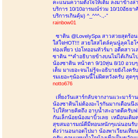
คะแนนความตั้งใจให้เต็ม ลงมาข้างล่า
บริการ 10/10อารมณ์ร่วม 10/10อัธยาศ
บริการเกินคุ้ม) ^_^^^-.,-”
rainbow01
ซาติน @LovelySpa สาวสวยสุดร้อนแร
ใส่ใจHOT!!! สวยใสสไตล์คุนนู๋ลุคไฮโ
ท่องเที่ยว ปอโทออนทัวร์มา อดีตสาวเลา
ซาติน **คำอธิบายข้างบนไม่ได้เกินไปเ
น้องซาติน หน้าตา 9/10หุ่น 8/10 อว
เต็ม มาเยอะจนไม่รู้จะอธิบายยังไงครับ
รมเยอะๆน้องคนนี้ไม่ผิดหวังครับ สุดๆๆ
notto676
เที่ยงวันเสาร์กลับจากงานแวะมาร้าน
น้องซาตินไม่ต้องอะไรกันมากเดือนนึง
ไปให้หายคิดถึง อาบน้ำสะอาดดีครับฟอ
กันเล็กน้อยน้องมาบิ้วเลย เหมือนเดิมคร
สุขสมอารมณ์ดีมีทอนหนักๆแน่นอนรับ
ดังว่านอนกอดไปมา น้องพาเวียนเทียนร
ครับ ตอบแทนน้ำใจน้องเพื่อเป็นขว