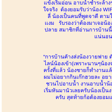
แข้งเริ่มอ่อน อาบน้ำชำระล้
ใจจริง ต้องยอมรับว่าน้อง WI
ลี่ น้องเป็นคนที่พูดจาดี ตาม
เเงม รับรองว่าต้องมาเจอน้
ปลาย สมาชิกที่อ่านการบ้านนี้แ
แน่นอน
"การบ้านคัางส่งน้องวายฟาย ตัว
ไลน์น้องเข้า(เพราะนานๆน้องจ
ครั้งที่แล้ว น้องชายก็ทำงาน
ผมไม่อยากกินเก๊กฮวยละ อยากก
ชวนไปอาบน้ำ งานอาบน้ำน้อง
เริ่มหันมานัวเลยครับน้องเป็นงา
ครับ สุดท้ายก้อต้องยอ