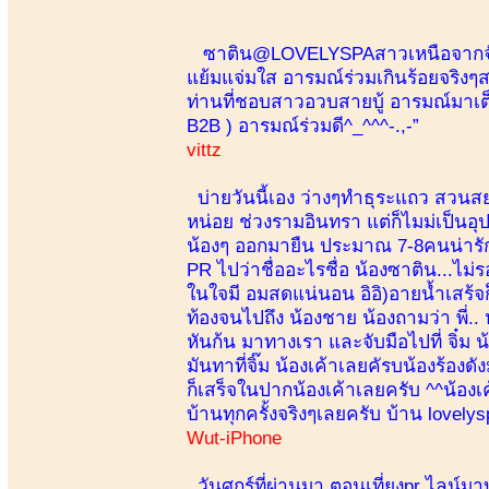
ซาติน@LOVELYSPAสาวเหนือจากจังหวั
แย้มแจ่มใส อารมณ์ร่วมเกินร้อยจริงๆส
ท่านที่ชอบสาวอวบสายบู้ อารมณ์มาเต็ม
B2B ) อารมณ์ร่วมดี^_^^^-.,-”
vittz
บ่ายวันนี้เอง ว่างๆทำธุระแถว สวนสยาม
หน่อย ช่วงรามอินทรา แต่ก็ไมม่เป็นอุ
น้องๆ ออกมายืน ประมาณ 7-8คนน่ารั
PR ไปว่าชื่ออะไรชื่อ น้องซาติน...ไม
ในใจมี อมสดแน่นอน อิอิ)อายน้ำเสร้จก
ท้องจนไปถึง น้องชาย น้องถามว่า พี่
หันก้น มาทางเรา และจับมือไปที่ จิ๋ม น
มันทาที่จิ๊ม น้องเค้าเลยคัรบน้องร้อ
ก็เสร็จในปากน้องเค้าเลยครับ ^^น้องเ
บ้านทุกครั้งจริงๆเลยครับ บ้าน lovelys
Wut-iPhone
วันศุกร์ที่ผ่านมา ตอนเที่ยงpr ไลน์ม