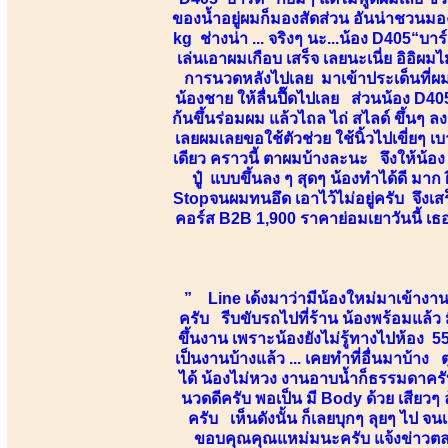
ของน้ำอยู่ผมก็มองสัดส่วน อันน่าชวนม
kg ช่างน่า ... จริงๆ นะ...น้อง D405“บาร์
เล่นเอาผมเกือบ เสร็จ เลยนะเนี่ย อิอิ
การนวดหลังไปเลย มาเข้าประเด็นที่ผ
น้องชาย ให้ลื่นปื๊ดไปเลย ส่วนน้อง D405
ก้นขึ้นร่อมผม แล้วไถล ไถ่ สไลด์ ขึ้นๆ ล
เลยผมเลยขอใช้ตัวช่วย ใช้นิ้วไปเขี่ยๆ เบ
เดียว คราวนี้ ตาผมบ้างละนะ จึงให้น้อง 
ปู๋ แบบขึ้นลง ๆ สุดๆ น้องทำได้ดี มาก
Stopจนผมทนอึด เอาไว้ไม่อยู่ครับ จึง
คอร์ส B2B 1,900 ราคาย่อมเยาวันนี้ เ
” Line เด้งมาว่ามีน้องใหม่มาเข้างาน 
ครับ รีบขับรถไปที่ร้าน น้องพร้อมแล้ว 
ขึ้นงาน เพราะน้องยังไม่รู้ทางไปห้อง 5
เป็นงานบ้างแล้ว ... เคยทำที่อื่นมาบ้า
ได้ น้องไม่หวง งานอาบน้ำก็ธรรมดาครับ
นวดดีครับ พอเป็น มี Body ด้วย เสียวๆ ล
ครับ เห็นดังนั้น ก็เลยบุกๆ ลุยๆ ไป
ขอบคุณคุณแหม่มนะครับ แจ้งข่าวตลอดเ