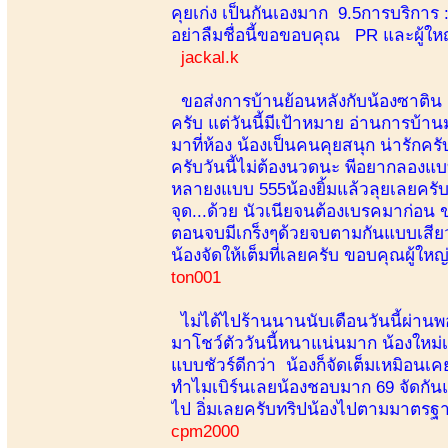
คุยเก่ง เป็นกันเองมาก 9.5การบริการ : 
อย่าลืมชื่อนี้ขอขอบคุณ PR และผู้ใ
jackal.k
ขอส่งการบ้านย้อนหลังกับน้องซาติน lo
ครับ แต่วันนี้มีเป้าหมาย อ่านการบ
มาที่ห้อง น้องเป็นคนคุยสนุก น่ารักคร
ครับวันนี้ไม่ต้องนวดนะ พีอยากลอง
หลายงแบบ 555น้องยิ้มแล้วลุยเลยครับ
จุด...ด้วย นัวเนียจนต้องเบรคมาก่อน ข
ตอนจบมีเกร็งๆด้วยจบตามกันแบบเสียวม
น้องจัดให้เต็มที่เลยครับ ขอบคุณผู้ให
ton001
ไม่ได้ไปร้านนานนับเดือนวันนี้ผ่านพ
มาโชว์ตัววันนี้หนาแน่นมาก น้องใหม
แบบชัวร์ดีกว่า น้องก็จัดเต็มเหมิอน
ทำไมเบิร์นเลยน้องชอบมาก 69 จัดกัน
ไป อิ่มเลยครับทริปน้องไปตามมาตรฐา
cpm2000