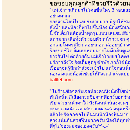
ขอขอบคุณลูกค้าที่ช่วยรีวิวด้วย
” แม่เจ้าาาเกิดมาไม่เคยขึ้นใคร 3 รอบเลย ค
อย่างมากก
จองผ่านไลน์ไปเลยฮ่ะง่ายมาก มีรูปให้ชม แ
สั่งน้ำ และน้องก็พาไปขึ้นห้อง น้องสนิ
นี้ จัดเต็มในห้องน้ำทุกรูปแบบ เล่นซะเ
แตกมาก เลียทั้งตัว รอบตัว หน้ากระจก 
อกเลยโคตรเสียว ค่อยๆถอด ค่ออยๆยั่ว 
ร้องขอชีวิต จิ๋มเธอหอมมากไม่มีกลิ่นดูแล
ยาวยันไข่ ต่อด้วยก้น แม่เจ้าโวยยย โคตร
บริการถึงใจ จัดเต็มสุดๆ ซักพักเราก็ใช้น
เรื่อยๆจนรู้สึกกำลังจะเข้าไป แต่ใจตอนน
นอนลงและน้องก็ช่วยให้ถึงจุดสำเร็จแบบ
battleboom
” ไปร้านชิลๆครับเจอน้องคนนึงนั่งที่โซ
ทันใดนั้น มีเสียงกระซิบจากพีอาร์บอกว่า
เรียวสวย หน้าตาใส นั่งนิ่งหน้าน้องจะดุ
จะมาตามนัดเวลาสะดวกตอนสองทุ่มหรืออ
แล้วไซร์ซอกคอไปที่นมหน้าน้องฟินมาก น้
ล่างแน่นก้นสวยฟินมากครับ น้องได้ทุกท
พี่ๆไม่จองผมจองเองครับ^^-.,-”