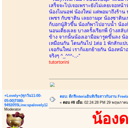
เสร็จจะไปเจอเพราะยังไม่เคยเจอหน้าน้อ
น้องไมนอฟ น้องใหม่ แต่พอมาถึงร้าน 
เพชร กับซาติน เลยถามpr น้องซาตินเท่า
ก้บอกนู๋สิวขึ้น น้องก้พาไปอาบน้ำ น้อง
นอนเตียงเลย บางครั้งเรียกพี่ บ้างส
ข้าง จากนั้นน้องเอามือมารูดขึ้นลง น้อง
เหมือนกัน โดนกันไป 1ต่อ 1 พักสักแปป 
เจอกันใหม่ เราก้แยกย้ายกัน น้องหน้าอก
จริงๆ ^_^^^-.,-”
tutortorini
+Lovely+(ทุกวัน11:00-
ตอบ: ดีกรีInteriaอินทิเรียสาวกับงาน Fre
05:00)T080-
«
ตอบ #8 เมื่อ:
02:24:28 PM 29 พฤษภาคม
9492055Line:spalovely123
Moderator
น้อง