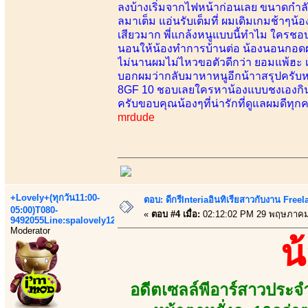
ลงบ้างเริ่มจากไฟหน้าก่อนเลย ขนาดกำลัง
ลมาเต็ม แอ่นรับเต็มที่ ผมเดิมเกมช้าๆน้อง
เสียวมาก พี่แกล้งหนูแบบนี้ทำไม ใครช
นอนให้น้องทำการบ้านต่อ น้องนอนกอดผ
ไม่นานผมไม่ไหวขอตัวดีกว่า ยอมแพ้ฮะ เ
บอกผมว่ากลับมาหาหนูอีกน้าาสรุปครับหน้
8GF 10 ชอบเลยใครหาน้องแบบชงเองกินเอ
ครับขอบคุณน้องๆที่น่ารักที่ดูแลผมดีทุก
mrdude
+Lovely+(ทุกวัน11:00-
ตอบ: ดีกรีInteriaอินทิเรียสาวกับงาน Fre
05:00)T080-
«
ตอบ #4 เมื่อ:
02:12:02 PM 29 พฤษภาคม
9492055Line:spalovely123
Moderator
น
อดีตเซลล์พีอาร์สาวประจ