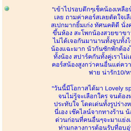
"เข้าไปรอบดึกๆเช็คน้องเหลือน้
เลย ถามค่าคอร์สเลยตัดใจเลื
สเปกมากยิ้มเก่ง ทัศนคติดี นั
ขึ้นห้อง สะโพกน้องสวยขาขาวเ
ไม่ได้เจอกันมานานทั้งจูบทั
น้องแฉะมาก นัวกันซักพักต้อง
ทั้งน้อง สปาร์คกันทั้งคู่เราไ
คอร์สน้องสูงกว่าคนอื่นแต่ควา
ฟาย น่ารัก10/หน
"วันนี้มีโอกาสได้มา Lovely spa
จนไม่รู้จะเลือกใคร จนต้อง
ประทับใจ โดดเด่นทั้งรูปร่างห
นี่เอง เช๊คไลน์จากทางร้าน 
ด่วนก่อนที่คนอื่นๆจะมาเเย
ท่ามกลางการต้อนรับที่อบอุ่