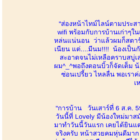
"ส่องหน้าไทม์ไลน์ตามประสาค
wifi พร้อมกับการบ้านเก่าๆในเ
หล่นแน่นอน ว่าแล้วผมก็สตาร
เนียน แต่....มีนม!!!! น้องเป
สะอาดจนไม่เหลือคราบสบู่เลย
ผม^_^พอถึงตอนบิ้วก็จัดเต็ม น้
ซ่อนเปรี้ยว ไหลลื่น พอเราค่
เห
"การบ้าน วันเสาร์ที่ 6 ส.ค
วันนี้ที่ Lovely มีน้องใหม่
มาทำวันนี้วันแรก เคยได้ยินแ
จริงครับ หน้าสวยคมหุ่นดีมาก