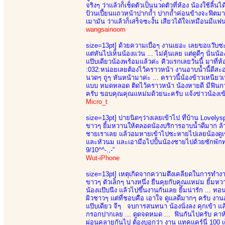
จริงๆ ว่าแล้วก็เช็ดตัวเป็นนวดตัวที่ห้อง น้องใช้ลิ้
ป้วนเปี้ยนแถวหน้าปากถ้ำ ปากถ้ำค่อนข้างจะฟิตมาก
เมามัน ว่าแล้วก็เสร็จซะงั้น เสียวได้ใจเหมือนมีแฟนใ
wangsainoom
size=13pt]
ด้วยความเบื่อๆ งานเยอะ เลยขอแว๊บซ่ะห
แต่หันไปเห็นน้องแว่น ... ไม่คุ้นเลย แต่ดูดีๆ นั่นน้
แป๊บเดียวน้องพร้อมแล้วค่ะ คิวแรกเลยวันนี้ มาที่
:032:หน่อยเลยต้องไว้คราวหน้า งานอาบน้ำนี้ดีสะอ
นวดๆ ถูๆ หันหน้ามาค่ะ ... คราวนี้น้องข้าวเหนียวเ
แบบ หมดหลอด ติดไว้คราวหน้า น้องหายดี มีฟินกว่า
ครับ ขอบคุณคุณแหม่มด้วยนะครับ แจ้งข่าวน้องเข้า
Micro_t
size=13pt]
บ่ายนิดๆว่างเลยเข้าไป ที่บ้าน Lovely
ขาวๆ ยิ้มหวานให้ตลอดน้องบริการอาบน้ำดีมาก ล้าง
ชายเราเลย แล้วอมหายเข้าไปซะหายไปเลยน้องดูเข
และหัวนม และเอามือไปปั้นน้องชายไปด้วยซักพักทน
9/10^^-.,-”
Wut-iPhone
size=13pt]
เหตุเกิดจากความตึงเคลียดในการทำงาน 
ขาวๆ ตัวเล็กๆ นางหนึ่ง ยืนคุยกับคุณแหม่ม ยิ้มหว
น้องแป๊บนึง แล้วไปขึ้นงานกันเลย ยิ้มน่ารัก ... ทอน
ผิวชาวๆ แต่ที่ชอบคือ เอาใจ ดูแลดีมากๆ ครับ งาน
แป๊บเดียว จีๆ จบการสนทนา น้องนั่งลง คุกเข้า แล้
กรอกปากเลย ... ดูดจดหมด ... ฟินกันไปครับ คาห้
ผ่อนคลายกันไป ต้องบอกว่า งาน แทคแคร์นี่ 100 เ