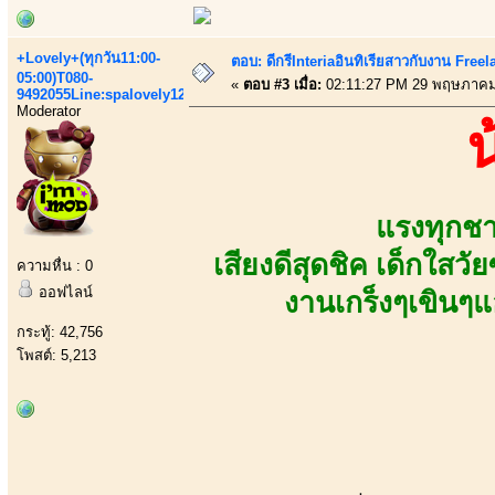
+Lovely+(ทุกวัน11:00-
ตอบ: ดีกรีInteriaอินทิเรียสาวกับงาน Fre
05:00)T080-
«
ตอบ #3 เมื่อ:
02:11:27 PM 29 พฤษภาคม
9492055Line:spalovely123
Moderator
แรงทุกชา
เสียงดีสุดชิค เด็กใสวั
ความหื่น : 0
ออฟไลน์
งานเกร็งๆเขินๆ
กระทู้: 42,756
โพสต์: 5,213