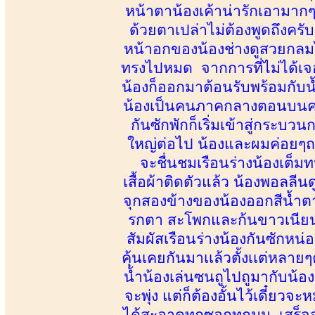
หน้าตาน้องเค้าน่ารักเอามากๆ
ด้วยตาเปล่าไม่ต้องพูดถึงคร
หน้าอกของน้องช่างดูสวยกลม
ทรงไปหมด จากการที่ไม่ได้เจ
น้องก็ออกมาต้อนรับพร้อมกับน้
น้องเป็นคนภาคกลางตอนบนครั
กันซักพักก็เริ่มเข้าสู่กระบ
ใหญ่ต่อไป น้องและผมค่อยๆถอ
จะชื่นชมเรือนร่างน้องเต็ม
เสื้อผ้าติดตัวแล้ว น้องพอลลี
จุกสองข้างของน้องออกสีน้ำต
รกตา สะโพกและก้นขาวเนียน
สัมผัสเรือนร่างน้องกันซักหน
คุ้นเคยกันมาเเล้วตั้งเเต่หล
น้ำน้องเล่นซนถูไปถูมากับน
จะพุ่ง แต่ก็ต้องอั้นไว้เดี๋ย
ได้สะอาดทุกซอกทุกมุม เสร็