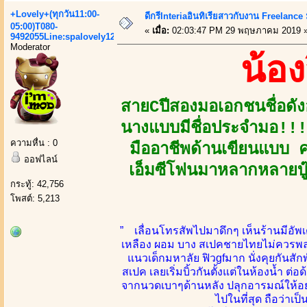
+Lovely+(ทุกวัน11:00-
ดีกรีInteriaอินทิเรียสาวกับงาน Freelanc
05:00)T080-
«
เมื่อ:
02:03:47 PM 29 พฤษภาคม 2019 
9492055Line:spalovely123
Moderator
น้อ
สายCปีสองมอเอกชนชื่อดั
นางแบบมีชื่อประจำมอ!!!
ความหื่น : 0
มืออาชีพด้านเขียนแบบ 
ออฟไลน์
เอ็มซีโฟนมาหลากหลายบู๊
กระทู้: 42,756
โพสต์: 5,213
” เลื่อนโทรสัพไปมาดึกๆ เห็นร้านมีอัพเ
เหลือง ผอม บาง สเปคชายไทยไม่ควรพลาด
แนวเด็กมหาลัย ฟิวgfมาก นั่งคุยกันส
สเปค เลยเริ่มบิ้วกันตั้งแต่ในห้องน้ำ ต่อด
จากนวดเบาๆด้านหลัง ปลุกอารมณ์ให้อย
ไปในที่สุด ถือว่า