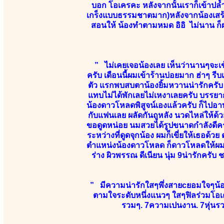
บอก โอเครคะ หลังจากนั้นเราก็เข้าปล้ำ
เกร็งแบบธรรมชาตมาก)หลังจากน้องเสร้จ ก
สอนให้ น้องทำตามหมด อิอิ ไม่นาน ก็ผ
” ไม่เคยเจอน้องเลย เห็นว่านานๆจะเข้
ครับ เดือนนี้ผมเข้าร้านบ่อยมาก ฮ่าๆ ร
ตัว แรกพบสบตาน้องยิ้มหวานน่ารักครับ ห
แทบไม่ได้พักเลยไม่เหงาเลยครับ บรรยาก
น้องดาวโหลดพิสูจน์เองแล้วครับ ก็ไปอา
กับแฟนเลย ผลัดกันถูหลัง นวดไหล่ให้ด้วย
ขอดูดหน่อย นมสวยได้รูปขนาดกำลังดีครั
ระหว่างที่ดูดจุกน้อง ผมก็เขี่ยให้เธอด้ว
ตำแหน่งน้องดาวโหลด ก็ดาวโหลดให้ผมเส
ร่าง ผิวพรรณ ดีเนียน นุ่ม 9น่ารักครั
” มีความน่ารักใสๆพึ่งสายcยอมใจๆน้องยั
ตามใจระดับหนึ่งแนวๆ ใสๆฟิลร่วมโอเค
รวมๆ. 7ความเปนงาน. 7หุ่นรวม