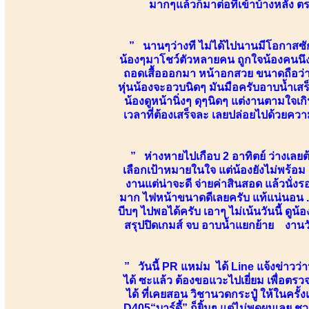
มากๆแล้วก็มาต่อที่เข้าบ้างหลัง 
” นานๆว่างที ไม่ได้ไปนานมีโอกาสซักท
น้องๆมาโชว์ตัวหลายคน ถูกใจน้องคนนึงเลย
ถอดเสื้อออกมา หน้าอกสวย ขนาดถือว่า
หุ่นน้องจะอวบนิดๆ มันมือครับอาบน้ำเส
น้องดูหน้านิ่งๆ ดุๆนิดๆ แต่งานตามใจเกิ
เวลาที่ต้องเสร็จละ เลยปล่อยไปด้วยความ
” ห่างหายไปเกือบ 2 อาทิตย์ ว่างเลยต
เลือกเป้าหมายในใจ แต่น้องยังไม่พร้อม เ
งานแต่น่าจะดี จ่ายค่าสินสอด แล้วนั่
มาก ไฟหน้าขนาดดีเลยครับ แท้แน่นอน ...
บีบๆ ไปพอได้ครับ เอาๆ ไม่เน้นวันนี้ ดูน้
สรุปปิดเกมส์ จบ อาบน้ำแยกย้าย งานวัน
” วันนี้ PR แหม่ม ได้ Line แจ้งข่าวว่า
ได้ ซะแล้ว ต้องขอแวะไปเยี่ยม เพื่อตรว
ได้ ที่เคยสอน วิชานวดกระปู๋ ให้ในครั้
D405“บาร์ดี้” ก็ยิ้มๆ แต่ไม่พูดผมเลย ช