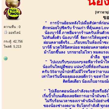
น้อ
[/สาวอายุ
ขอ
” การบ้านย้อนหลังไปเมื่อสัปดาห์ก่อ
ความหื่น : 0
สักหน่อยไปซิครับ ร้านเก่า ที่คุ้นเคย L
น้องบาร์ดี้ ภาพยืมจากร้านครับเห็นตัว
ออฟไลน์
ไม่ทันตั้งตัว น้องบาร์ดี์ จัดการให้หมด
กระทู้: 42,756
ผ่อนคลายดีจริง.....เกือบจบในห้องน้ำซะ
โพสต์: 5,213
บาร์ดี่ นวดให้นิดหน่อย พอผ่อนคลายต่อจ
ม้าโยกขึ้นลง บรรยายไม่ไหว หมดแรงแ
ล่ำลือ พูดน
” ไปแบบรีบๆแบบงงๆเจอพีอาร์หน้าใหม่ ท
น้องก้นใหญ่ดีชอบ แน่นๆไปที่ห้องกันเลย
ครับ 55อาบน้ำปกติไม่มีไรหวือหว่าอา
เท่าไหร่วันนี้ขอลุยเองเลยดีกว่า ขอท่าไ
ติดนิดเดียว น้องเก็บอารมณ
” ไปเลือกตอนน้องกำลังจะกลับหรือยังไง
เริ่มบิ้วก็บนเตียงเลยจัดการเอาน้ำมันช
ไม่รีบร้อนเวลาของเราดำเนินไปอย่างช้
ของน้องช่างงดงาม จับโยกกำลังดี ทุกอย่า