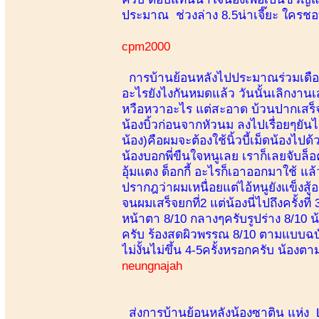
ประมาณ ช่วงล่าง 8.5น่าเจี๊ยะ ใครชอ
cpm2000
การบ้านย้อนหลังไปประมาณร่วมเดือนครั้
อะไรยังไงกันหมดแล้ว วันนั้นเลิกงานเ
หวือหวาอะไร แต่สะอาด บ้วนปากเสร็จ ก็
น้องบิ้วก่อนจากหัวนม ลงไปเรื่อยๆยันไข่
น้อง)คือผมจะต้องใช้นิ้วบี้เม็ดน้องไ
น้องบอกพี่ขืนใจหนูเลย เราก็เลยจับล็อคข
อุ้มแตง ด็อกกี้ อะไรก็เอาออกมาใช้ แล
ปรากฎว่าผมเหนื่อยแต่ไอ้หนูยังแข็งสู้อ
จนผมเสร็จยกที่2 แต่น้องนี่ไปถึงครั้งท
หน้าตา 8/10 กลางๆครับรูปร่าง 8/10 น้
ครับ ร้องสดผิวพรรณ 8/10 ตามแบบฉบ
ไม่งั้นไม่ขึ้น 4-5ครั้งหรอกครับ น้องต
neungnajah
ส่งการบ้านย้อนหลังน้องซาติน แห่ง Lov