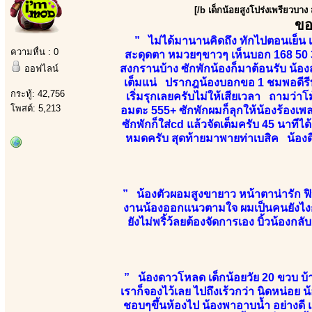
[/b เด็กน้อยสูงโปร่งเพรียวบาง
ขอ
” ไม่ได้มานานคิดถึง ทักไปตอนเย็น เ
ความหื่น : 0
สะดุดตา หมวยๆขาวๆ เห็นบอก 168 50 3
สงกรานบ้าง ซักพักน้องก็มาต้อนรับ น้องส
ออฟไลน์
เต็มแน่ ปรากฎน้องบอกขอ 1 ชมพอดีรีบก
กระทู้: 42,756
เริ่มรุกเลยครับไม่ให้เสียเวลา ถามว่าโ
โพสต์: 5,213
อมตะ 555+ ซักพักผมก็ลุกให้น้องร้องเพล
ซักพักก็ใส่cd แล้วจัดเต็มครับ 45 นาทีไ
หมดครับ สุดท้ายมาพายท่าเบสิค น้องด
” น้องตัวผอมสูงขายาว หน้าตาน่ารัก ฟิว
งานน้องออกแนวตามใจ ผมเป็นคนยังไงก็ไ
ยังไม่พริ้ว้ลยต้องจัดการเอง บิ้วน้องก
” น้องดาวโหลด เด็กน้อยวัย 20 ขวบ บ้
เราก็จองไว้เลย ไปถึงเร้วกว่า นิดหน่อย น้
ชอบๆขึ้นห้องไป น้องพาอาบน้ำ อย่างดี แล