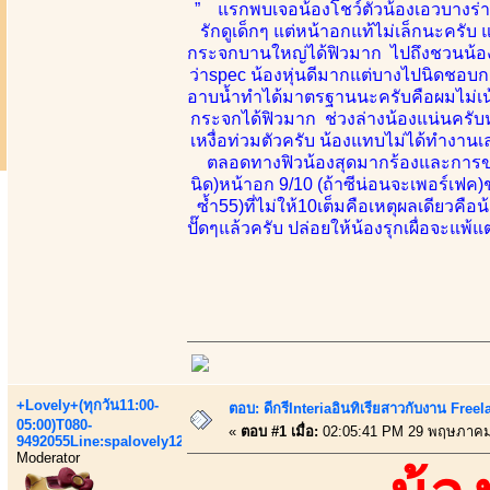
” แรกพบเจอน้องโชว์ตัวน้องเอวบางร่าง
รักดูเด็กๆ แต่หน้าอกแท้ไม่เล็กนะครั
กระจกบานใหญ่ได้ฟิวมาก ไปถึงชวนน้องค
ว่าspec น้องหุ่นดีมากแต่บางไปนิดชอบ
อาบน้ำทำได้มาตรฐานนะครับคือผมไม่เน้นเ
กระจกได้ฟิวมาก ช่วงล่างน้องแน่นครับห
เหงื่อท่วมตัวครับ น้องแทบไม่ได้ทำงานเ
ตลอดทางฟิวน้องสุดมากร้องและการขย
นิด)หน้าอก 9/10 (ถ้าซีน่อนจะเพอร์เฟค)ช
ซ้ำ55)ที่ไม่ให้10เต็มคือเหตุผลเดียวค
ปั๊ดๆแล้วครับ ปล่อยให้น้องรุกเผื่อจะแพ้แ
+Lovely+(ทุกวัน11:00-
ตอบ: ดีกรีInteriaอินทิเรียสาวกับงาน Fre
05:00)T080-
«
ตอบ #1 เมื่อ:
02:05:41 PM 29 พฤษภาคม
9492055Line:spalovely123
Moderator