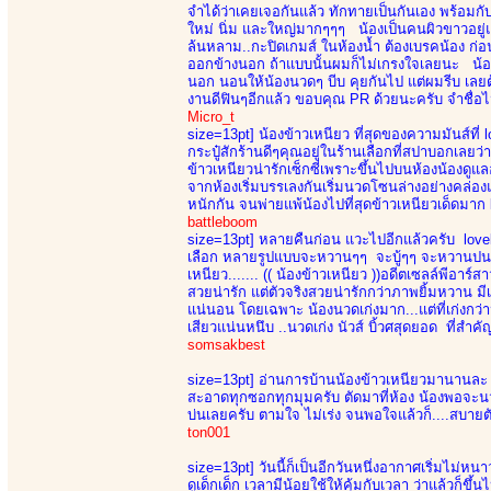
จำได้ว่าเคยเจอกันแล้ว ทักทายเป็นกันเอง พร้อม
ใหม่ นิ่ม และใหญ่มากๆๆๆ น้องเป็นคนผิวขาวอยู่แล
ล้นหลาม..กะปิดเกมส์ ในห้องน้ำ ต้องเบรคน้อง ก่อ
ออกข้างนอก ถ้าแบบนั้นผมก็ไม่เกรงใจเลยนะ น้องห้
นอก นอนให้น้องนวดๆ บีบ คุยกันไป แต่ผมรีบ เลยต้
งานดีฟินๆอีกแล้ว ขอบคุณ PR ด้วยนะครับ จำชื่อไม่ไ
Micro_t
size=13pt]
น้องข้าวเหนียว ที่สุดของความมันส์ที่
กระปู๋สักร้านดีๆคุณอยู่ในร้านเลือกที่สปาบอกเลยว
ข้าวเหนียวน่ารักเซ็กซี่เพราะขึ้นไปบนห้องน้องด
จากห้องเริ่มบรรเลงกันเริ่มนวดโซนล่างอย่างคล่
หนักกัน จนพ่ายแพ้น้องไปที่สุดข้าวเหนียวเด็ดมาก 
battleboom
size=13pt]
หลายคืนก่อน แวะไปอีกแล้วครับ lovely 
เลือก หลายรูปแบบจะหวานๆๆ จะบู้ๆๆ จะหวานปนบู้ ม
เหนียว....... (( น้องข้าวเหนียว ))อดีตเซลล์พีอาร์
สวยน่ารัก แต่ตัวจริงสวยน่ารักกว่าภาพยิ้มหวาน มี
แน่นอน โดยเฉพาะ น้องนวดเก่งมาก...แต่ที่เก่งกว่า
เสียวแน่นหนึบ ..นวดเก่ง นัวส์ บิ้วศสุดยอด ที่สำคัญ
somsakbest
size=13pt]
อ่านการบ้านน้องข้าวเหนียวมานานละ ขอ
สะอาดทุกซอกทุกมุมครับ ตัดมาที่ห้อง น้องพอจะนวดไ
บ่นเลยครับ ตามใจ ไม่เร่ง จนพอใจแล้วก็....สบายตั
ton001
size=13pt]
วันนี้ก็เป็นอีกวันหนึ่งอากาศเริ่มไม่ห
ดูเด็กเด็ก เวลามีน้อยใช้ให้คุ้มกับเวลา ว่าแล้วก