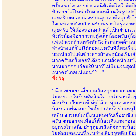
ครั้งแรก โคแก่อย่างผมนี่ตัวติดไฟใจติด
ทักทาย โอ้โหน่ารักมากเหมือนในรูปเปะไม่
เลยครับผมเลยต้องชวนคุย เอามือลูบหัวไป
ใจแต่น้องก็ยังกลัวๆครับเพราะไม่รู้ต้
เลยครับ ให้น้องนอนคว่ำแล้วเป็นฝ่ายนวด
ทั้งตัวน้องมีอาการสะดุ้งเล็กน้อยครับ 
แฟน) นวดด้านหลังพักนึง ก็มานวดด้านหน้
ล่างบ้างแต่ก็ไม่ได้ถอดนะครับทีนี้พอเริ่ม
บอกน้องไปเล่นข้างล่างบ้างพอน้องเริ่มเล
มากครับเกร็งเลยทีเดียว แถมสั่งหนักเบ
นานมากกก เกือบ20 นาทีไม่มีบ่นจนสุดท้า
อนาคตไกลแน่นอน^^-.,-”
พี่ขวัญ
” น้องเชอลอตเมื่อวานวันหยุดสบายๆเลย
ไม่เคยเจอในร้านตัดสินใจจองไปรอบมืดๆส
ต้อนรับ แว๊บแรกที่เห็นโอ้วว หุ่นนางแบบเล
น้องบอกพี่จองมาใช่มั้ยปกติหน้าร้านหนูไ
เพลิน อารมณ์เหมือนแฟนครับเรื่อยๆชิล
ครับ ผมบอกผมเมื่อยให้น้องเดินเกมก่อน
อยู่ตรงไหนเนี้ย ฮ่าๆคุยเพลินก็จัดการน้
ไม่ค่อยเจอแบบนี้ระหว่างเสียวๆเพลิน มื