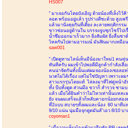
HS007
” มาเจอกันโดยบังเอิญ ด้วยน้องที่เล็งไว้ค
ลอต พร้อมอยู่แล้ว รูปร่างดีซะด้วย สูง
แล้วมานั่งคุยกันที่เตียง ละลายพฤติก
ขาวซ่อนอยู่ด้านใน บรรจงจูบซุกไซร้ไปเรื
น้ำซึมออกมาเร็วมาก ยิ่งสัมผัส ยิ่งลื่นซาด์
ไหลกันไปตามอารมณ์ มันฟินมากเหมือนมา
saw001
” เปิดดูทามไลน์เห็นมีน้องมาใหม่1 คนห
ทันทีครับ ผมเข้าไปพอดีมีลูกค้ากำลังเล
คนน่าจัดกันทั้งนั้นแต่ผมจองน้องเชอลอทไ
นวดไม่ได้เรื่อง แต่ไม่ใช่ปัญหา เพราะผ
สาวแรกรุ่นโดยแท้ ไล่ลงมาที่ไฟคู่หน้าอัน
ทั้ง บีบทั้งดูด ส่วนมือ ขวาก็ สำรวจ ชา
แล้ว เมื่อได้ยินคำว่าไม่ไหวเท่านั้นแห
ยัง จนผมเสร็จแล้วก็หลับคาอกน้อยกสองผมพ
ที่2แบบ สบายๆทั้งผมและน้อง 60 นาทีแ
9/10 แน่น นุ่มมือจุกดูดมันส์"เอว 8/10 บา
coyoman1
” เมื่อวานเห็นน้องเข้ามารีบทัก PR เลยครั