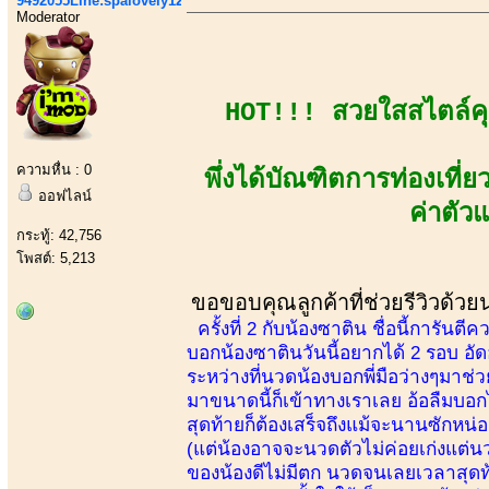
9492055Line:spalovely123
Moderator
HOT!!! สวยใสสไตล์คุ
ความหื่น : 0
พึ่งได้บัณฑิตการท่องเที่
ออฟไลน์
ค่าตัว
กระทู้: 42,756
โพสต์: 5,213
ขอขอบคุณลูกค้าที่ช่วยรีวิวด้ว
ครั้งที่ 2 กับน้องซาติน ชื่อนี้การ
บอกน้องซาตินวันนี้อยากได้ 2 รอบ อัด
ระหว่างที่นวดน้องบอกพี่มือว่างๆมาช่
มาขนาดนี้ก็เข้าทางเราเลย อ้อลืมบอก
สุดท้ายก็ต้องเสร็จถึงแม้จะนานซักหน
(แต่น้องอาจจะนวดตัวไม่ค่อยเก่งแต่น
ของน้องดีไม่มีตก นวดจนเลยเวลาสุดท้