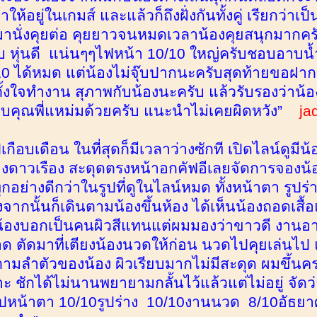
ให้อยู่ในเกมส์ และแล้วก็ถึงฝั่งกันทั้งคู่ เรียกว่าเ
็มานั่งคุยต่อ คุยยาวจนหมดเวลาน้องคุยสนุกมากครั
 หุ่นดี แน่นๆๆไฟหน้า 10/10 ใหญ่ครับชอบอาบน้
0 ได้หมด แต่น้องไม่จุ๊บปากนะครับสุดท้ายขอฝาก
 ตั้งใจทำงาน สุภาพกับน้องนะครับ แล้วรับรองว่าน้
คุณพี่แหม่มด้วยครับ แนะนำไม่เคยผิดหวัง”
ja
กือบเดือน ในที่สุดก็มีเวลาว่างซักที เปิดไลน์ดูมี
องดาวเรือง สะดุดตรงหน้าอกคัฟอีเลยจัดการจองน
ุกอย่างดีกว่าในรูปที่ดูในไลน์หมด ทั้งหน้าตา รูปร
งจากนั้นก็เดินตามน้องขึ้นห้อง ได้เห็นน้องถอดเสื้
้องบอกเป็นคนผิวสีแทนแต่ผมมองว่าขาวดี งานอาบน
ตัดมาที่เตียงน้องนวดให้ก่อน นวดไปคุยเล่นไป แล้วก็
ตามลำตัวของน้อง ผิวเรียบมากไม่มีสะดุด ผมขึ้นคร
 ชักได้ไม่นานพยายามกลั้นไว้แล้วแต่ไม่อยู่ จัดว่าเป
ุปหน้าตา 10/10รูปร่าง 10/10งานนวด 8/10อัธยาศ