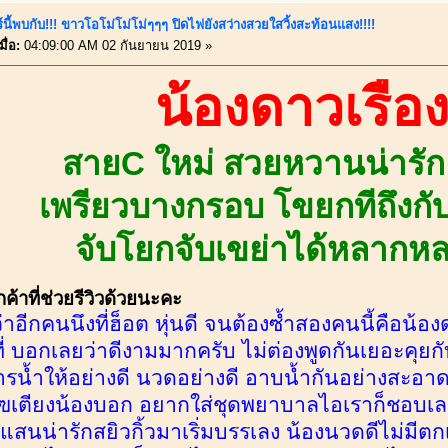
์นี้พบกับ!!! ขาวโอโม่โม่โม่ๆๆๆ ปิดไฟยังสว่างสวยใสวิ้งสะท้อนแสง!!!!
ื่อ:
04:09:00 AM 02 กันยายน 2019 »
น้องดาวเรือ
สายC ใหม่ สวยหวานน่ารัก 
เพรียวบางกรอบ โขยกทีถึงกั
จับโยกจับเขย่าได้หลากห
้าที่ช่วยรีวิวด้วยนะคะ
่าอีกคนนึงที่ฮ็อต หุ่นดี จนต้องซ้ำสองคนนี้คือน้อง
ที่ บอกเลยว่าดีงามมากครับ ไม่ต่องพูดกันเยอะคุยก
ิการน้ำให้อย่างดี นวดอย่างดี อาบน้ำกันอย่างสะ
ึฃเตียงน้องบอก อยากใส่ชุดพยาบาลไอเราก็ชอบเลยส
สนน่ารักสยิวกิ้วมาเริ่มบรรเลง น้องนวดดีไม่มีตกเ