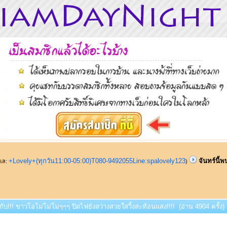
+Lovely+(ทุกวัน11:00-05:00)T080-9492055Line:spalovely123
จันทร์นี้
ูแล:
)
บกับ!!! ขาวโอโม่โม่โม่ๆๆๆ ปิดไฟยังสว่างสวยใสวิ้งสะท้อนแสง!!!! (อ่าน 4904 ครั้ง)