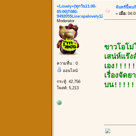
+Lovely+(ทุกวัน11:00-
จันทร์นี้พบ
05:00)T080-
«
เมื่อ:
04:0
9492055Line:spalovely123
Moderator
ขาวโอโม่
เสน่ห์แร๊
ความหื่น : 0
เอง!!!!!
ออนไลน์
เรื่องจัด
กระทู้: 42,756
บน!!!!!
โพสต์: 5,213