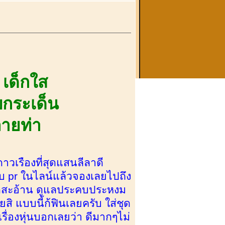
ง
เด็กใส
บกระเด็น
ลายท่า
ดาวเรืองที่สุดแสนลีลาดี
ับ pr ในไลน์แล้วจองเลยไปถึง
อาดสะอ้าน ดูแลประคบประหงม
ิ แบบนี้ก้ฟินเลยครับ ใส่ชุด
รื่องหุ่นบอกเลยว่า ดีมากๆไม่