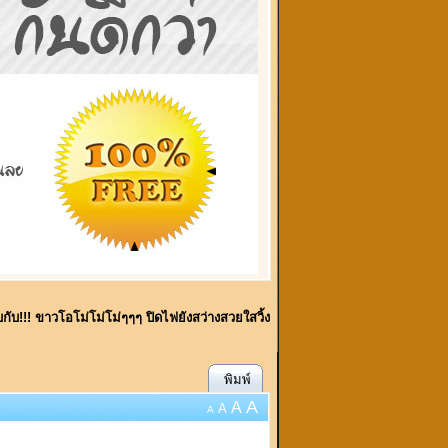
พบกับ!!! ขาวโอโม่โม่โม่ๆๆๆ ปิดไฟยังสว่างสวยใสวิ้ง
พิมพ์
A
A
A
A