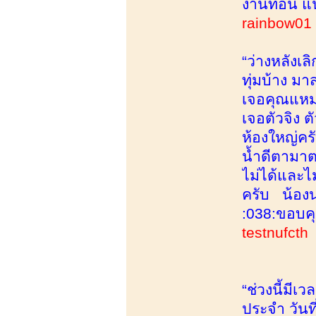
งานทอน แ
rainbow0
“ว่างหลังเ
ทุ่มบ้าง ม
เจอคุณแหม่
เจอตัวจิง 
ห้องใหญ่ค
น้ำดีตามาตร
ไม่ได้และไ
ครับ น้องน
:038:ขอบคุ
testnufcth
“ช่วงนี้มีเ
ประจำ วันที