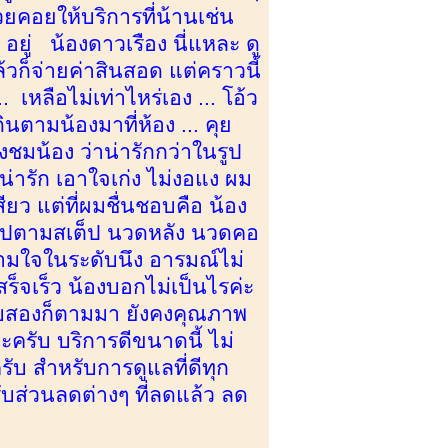
คอยให้บริการที่น้านเช่น
 อยู่ น้องดาวเรือง นี่แหละ ดู
้วก็จ่ายค่าสินสอด แต่คราวนี้
เหลือไม่เท่าไหร่เอง ... โอ้ว
ินตามน้องมาที่ห้อง ... คุย
ชมน้อง ว่าน่ารักกว่าในรูป
งน่ารัก เอาใจเก่ง ไม่งอแง ผม
ียว แต่ที่ผมชื่นชอบคือ น้อง
ป็นไปตามสเต็ป นวดหลัง นวดคอ
ามใจในระดับนึง อารมณ์ไม่
ร็จเร็ว น้องบอกไม่เป็นไรค่ะ
 รอบสองก็ตามมา ยังคงคุณภาพ
ครับ บริการดีขนาดนี้ ไม่
 สำหรับการดูแลที่ดีทุก
รับส่วนลดต่างๆ ที่ลดแล้ว ลด