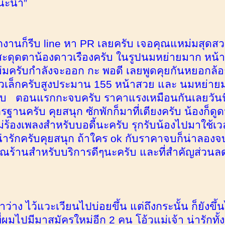
นะนำ”
1
ลิกงานก็รีบ line หา PR เลยครับ เจอคุณแหม่มสุด
าสะดุดตาน้องดาวเรืองครับ ในรูปนมหย่ายมาก หน้
มครับกำลังจะออก กะ พอดี เลยพูดคุยกันหยอกล้อก
ตัวเล็กครับสูงประมาน 155 หน้าสวย และ นมหย่าย
รับ ตอนแรกกะจบครับ ราคาแรงเหมือนกันเลยวันนี
ฐานครับ คุยสนุก ซักพักก็มาที่เตียงครับ น้องก็ดู
ม่ร้องเพลงสำหรับบอดี้นะครับ รุกรับน้องไปมาใช้เว
่ารักครับคุยสนุก ถ้าใคร ok กับราคาจบก็น่าลองจ
ณร้านสำหรับบริการดีๆนะครับ และที่สำคัญส่วนล
วลาว่าง ไว้แวะเวียนไปบ่อยขึ้น แต่ถึงกระนั้น ก็ยังขึ
่ผมไปมีมาสมัครใหม่อีก 2 คน โอ้วแม่เจ้า น่ารักทั้