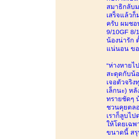
สมาธิกลับมา
เสร็จแล้วก
ครับ ผมชอบ
9/10GF 8/1
น้องน่ารัก
แน่นอน ขอบ
“ห่างหายไปเ
สะดุดกับน้
เจอตัวจริงท
เล็กนะ) หลั
ทรายชัดๆ น
ชวนคุยตลอด 
เราก็ลูบไป
ให้โดยเฉพาะ
ขนาดนี้ สร