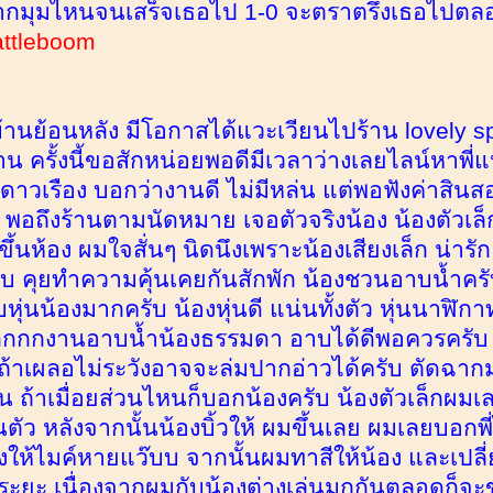
ากมุมไหนจนเสร็จเธอไป 1-0 จะตราตรึงเธอไปตลอ
attleboom
้านย้อนหลัง มีโอกาสได้แวะเวียนไปร้าน lovely spa
าน ครั้งนี้ขอสักหน่อยพอดีมีเวลาว่างเลยไลน์หาพี
าวเรือง บอกว่างานดี ไม่มีหล่น แต่พอฟังค่าสินสอด
พอถึงร้านตามนัดหมาย เจอตัวจริงน้อง น้องตัวเล็กค
ขึ้นห้อง ผมใจสั่นๆ นิดนึงเพราะน้องเสียงเล็ก น่ารั
บ คุยทำความคุ้นเคยกันสักพัก น้องชวนอาบน้ำครั
หุ่นน้องมากครับ น้องหุ่นดี แน่นทั้งตัว หุ่นนาฬิ
กกงานอาบน้ำน้องธรรมดา อาบได้ดีพอควรครับ ไม่
บ ถ้าเผลอไม่ระวังอาจจะล่มปากอ่าวได้ครับ ตัดฉากม
น ถ้าเมื่อยส่วนไหนก็บอกน้องครับ น้องตัวเล็กผมเล
นตัว หลังจากนั้นน้องบิ้วให้ ผมขึ้นเลย ผมเลยบอกพ
พลงให้ไมค์หายแว๊บบ จากนั้นผมทาสีให้น้อง และเปล
นระยะ เนื่องจากผมกับน้องต่างเล่นมุกกันตลอดก็จะ