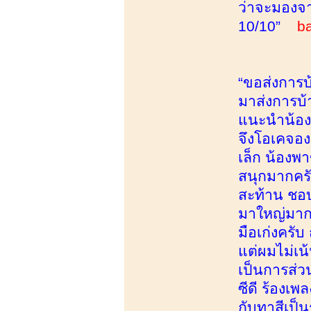
ว่าจะมองจ
10/10”
b
“ขอส่งการบ
มาส่งการบ้
แนะนำน้องด
จึงโอเคจอง 
เล็ก น้องพา
สนุกมากครั
สะท้าน ชอบ
มาใหญ่มากก
มือเก่งครั
แต่ผมไม่เน้
เป็นการส่ว
ซีดี ร้องเ
กับทาสีเป็