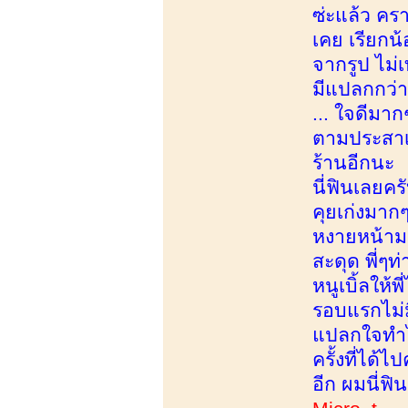
ซ่ะแล้ว คร
เคย เรียกน้
จากรูป ไม่เ
มีแปลกกว่าป
... ใจดีมาก
ตามประสาเด
ร้านอีกนะ น
นี่ฟินเลยคร
คุยเก่งมาก
หงายหน้ามา
สะดุด พี่ๆท
หนูเบิ้ลให
รอบแรกไม่ม
แปลกใจทำไม
ครั้งที่ได้
อีก ผมนี่ฟิ