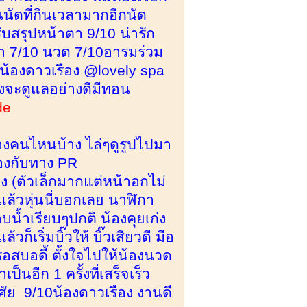
ป็นนัดที่กินเวลามากอีกนัด
บสรุปหน้าตา 9/10 น่ารัก
ำ 7/10 นวด 7/10อารมร่วม
น้องดาวเรือง @lovely spa
องจะดูแลอย่างดีมีทอน
de
น้องคนไหนบ้าง ไล่ๆดูรูปไปมา
้องกับทาง PR
่าง (ตัวเล็กมากแต่หน้าอกไม่
อแล้วหุ่นนี่บอกเลย นาฬิกา
้ำเรียบๆปกติ น้องคุยเก่ง
เริ่มบิ๊วให้ บิ๊วเสียวดี มือ
อสบอดี้ ตั้งใจไปให้น้องนวด
็นอีก 1 ครั้งที่เสร็จเร็ว
ัย 9/10น้องดาวเรือง งานดี