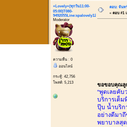
+Lovely+(ทุกวัน11:00-
ตอบ: จันทร
05:00)T080-
«
ตอบ #1 เม
9492055Line:spalovely123
Moderator
ความหื่น : 0
ออนไลน์
กระทู้: 42,756
โพสต์: 5,213
ขอขอบคุณลูกค
“พูดเลยคับว
บริการเต็ม
ปุ๊บ น้ำบร
อย่างดีมาถ
พยาบาลสุดแ