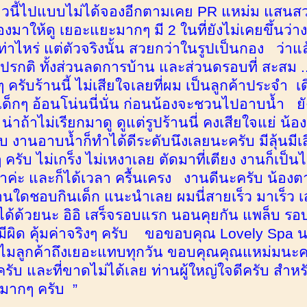
าวนี้ไปแบบไม่ได้จองอีกตามเคย PR แหม่ม แสนสวย
องมาให้ดู เยอะแยะมากๆ มี 2 ในที่ยังไม่เคยขึ้นว่าง
ท่าไหร่ แต่ตัวจริงนั้น สวยกว่าในรูปเป็นกอง ว่าแล
รกติ ทั้งส่วนลดการบ้าน และส่วนดรอบที่ สะสม ... 
ๆ ครับร้านนี้ ไม่เสียใจเลยที่ผม เป็นลูกค้าประจำ เด
็กๆ อ้อนโน่นนี่นั่น ก่อนน้องจะชวนไปอาบน้ำ ยัง
่าถ้าไม่เรียกมาดู ดูแต่รูปร้านนี่ คงเสียใจแย่ น้อ
ับ งานอาบน้ำก็ทำได้ดีระดับนึงเลยนะครับ มีลุ้นมีเส
ๆ ครับ ไม่เกร็ง ไม่เหงาเลย ตัดมาที่เตียง งานก็เ
ค่ะ และก็ได้เวลา ครื้นเครง งานดีนะครับ น้องต
่านใดชอบกินเด็ก แนะนำเลย ผมนี่สายเร็ว มาเร็ว เส
้พี่ได้ด้วยนะ อิอิ เสร็จรอบแรก นอนคุยกัน แพล็บ
ีผิด คุ้มค่าจริงๆ ครับ ขอขอบคุณ Lovely Spa นะ
ลูกค้าถึงเยอะแทบทุกวัน ขอบคุณคุณแหม่มนะครับ
ไปครับ และที่ขาดไม่ได้เลย ท่านผู้ใหญ่ใจดีครับ สำห
นมากๆ ครับ ”