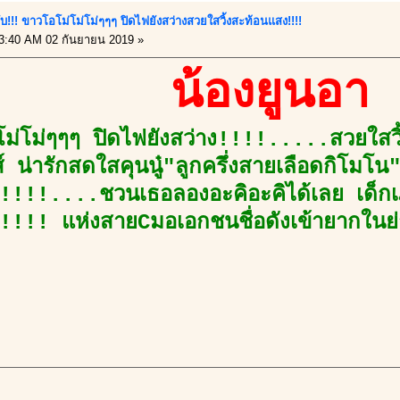
กับ!!! ขาวโอโม่โม่โม่ๆๆๆ ปิดไฟยังสว่างสวยใสวิ้งสะท้อนแสง!!!!
3:40 AM 02 กันยายน 2019 »
น้องยูนอา
โม่โม่ๆๆๆ ปิดไฟยังสว่าง!!!!.....สวยใสว
งส์ น่ารักสดใสคุนนู๋"ลูกครึ่งสายเลือดกิโมโ
!!!!....ชวนเธอลองอะคิอะคิได้เลย เด็กเ
ยา!!!! แห่งสายCมอเอกชนชื่อดังเข้ายากใน