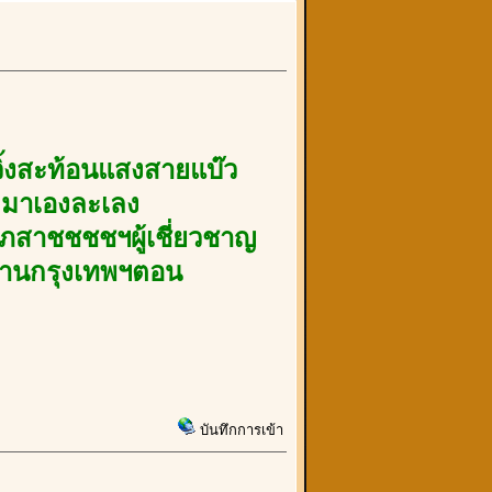
ิ้งสะท้อนแสงสายแบ๊ว
น"มาเองละเลง
ภสาชชชชฯผู้เชี่ยวชาญ
ย่านกรุงเทพฯตอน
บันทึกการเข้า