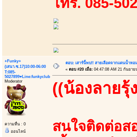
โทร. 085-50
+Funky+
ตอบ: เสาร์นี้พบ!! สายเลือดจากแดนน้ำหอม
(เสนา.ซ.17)10:00-06:00
«
ตอบ #20 เมื่อ:
04:47:08 AM 21 กันยาย
T:085-
5027899♥Line:funkyclub
Moderator
((น้องลายรุ้ง
สนใจติดต่อสอ
ความหื่น : 0
ออนไลน์