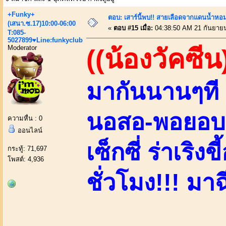
+Funky+
ตอบ: เสาร์นี้พบ!! สายเลือดจากแดนน้ำหอม
(เสนา.ซ.17)10:00-06:00
«
ตอบ #15 เมื่อ:
04:38:50 AM 21 กันยาย
T:085-
5027899♥Line:funkyclub
Moderator
((น้องวัคซีน
มากันนานๆที 
นอสอ-พอยอบอ!
ความหื่น : 0
ออนไลน์
เซ็กซี่ ร่าเริ
กระทู้: 71,697
โพสต์: 4,936
ชั่วโมง!!! มาฉ