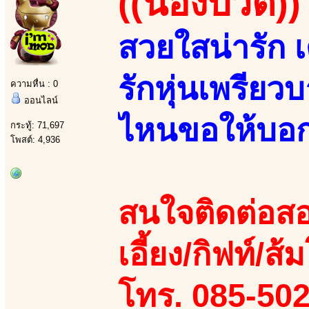
((น้องบิวตี้))
สวยใสน่ารัก 
รักหุ่นเพรียว
ความหื่น : 0
ออนไลน์
ไหนขอให้บอก 
กระทู้: 71,697
โพสต์: 4,936
สนใจติดต่อสอ
เอี้ยง/กิฟท์/ส
โทร. 085-50