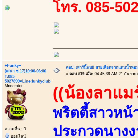
โทร. 085-50
+Funky+
ตอบ: เสาร์นี้พบ!! สายเลือดจากแดนน้ำหอม
(เสนา.ซ.17)10:00-06:00
«
ตอบ #19 เมื่อ:
04:45:36 AM 21 กันยาย
T:085-
5027899♥Line:funkyclub
Moderator
((น้องลาแมร
พริตตี้สาวหน
ประกวดนางงา
ความหื่น : 0
ออนไลน์