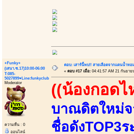
+Funky+
ตอบ: เสาร์นี้พบ!! สายเลือดจากแดนน้ำหอม
(เสนา.ซ.17)10:00-06:00
«
ตอบ #17 เมื่อ:
04:41:57 AM 21 กันยาย
T:085-
5027899♥Line:funkyclub
Moderator
((น้องกอดไ
บาณดิตใหม่จ
ชื่อดังTOP3ระ
ความหื่น : 0
ออนไลน์