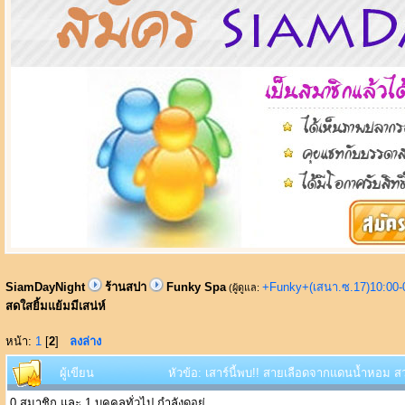
SiamDayNight
ร้านสปา
Funky Spa
+Funky+(เสนา.ซ.17)10:00-
(ผู้ดูแล:
สดใสยิ้มแย้มมีเสน่ห์
หน้า:
1
[
2
]
ลงล่าง
ผู้เขียน
หัวข้อ: เสาร์นี้พบ!! สายเลือดจากแดนน้ำหอม สว
0 สมาชิก และ 1 บุคคลทั่วไป กำลังดูอยู่