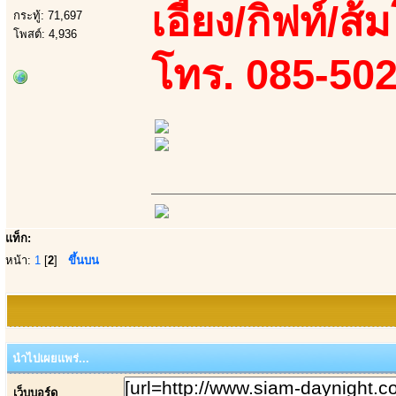
เอี้ยง/กิฟท์/ส
กระทู้: 71,697
โพสต์: 4,936
โทร. 085-50
แท็ก:
หน้า:
1
[
2
]
ขึ้นบน
นำไปเผยแพร่...
เว็บบอร์ด