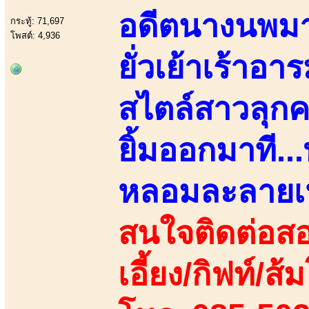
อดีตนางนพมาศ
กระทู้: 71,697
โพสต์: 4,936
ยั่วเย้าเร้าอา
สไตล์สาวลุกค
ยิ้มออกมาที..
หลอมละลายเห
สนใจติดต่อสอ
เอี้ยง/กิฟท์/ส