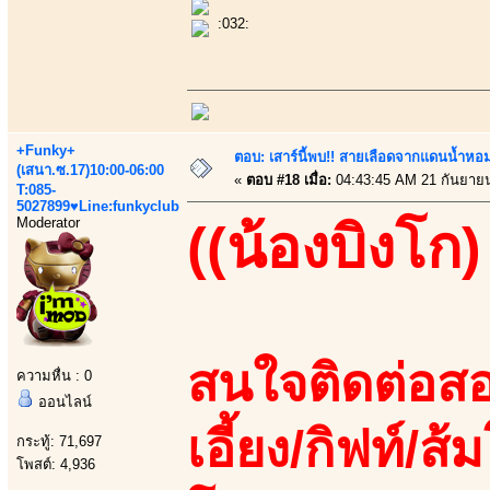
:032:
+Funky+
ตอบ: เสาร์นี้พบ!! สายเลือดจากแดนน้ำหอม
(เสนา.ซ.17)10:00-06:00
«
ตอบ #18 เมื่อ:
04:43:45 AM 21 กันยาย
T:085-
5027899♥Line:funkyclub
Moderator
((น้องบิงโก)
สนใจติดต่อสอ
ความหื่น : 0
ออนไลน์
เอี้ยง/กิฟท์/ส
กระทู้: 71,697
โพสต์: 4,936