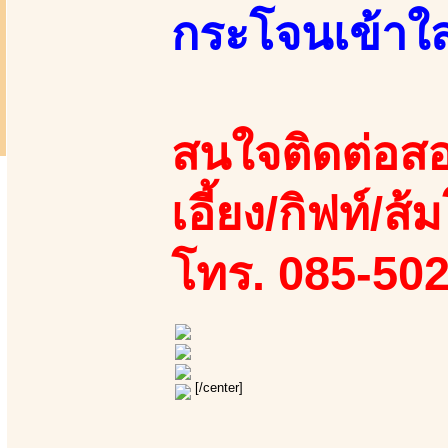
กระโจนเข้าใส
สนใจติดต่อสอ
เอี้ยง/กิฟท์/ส
โทร. 085-50
[/center]