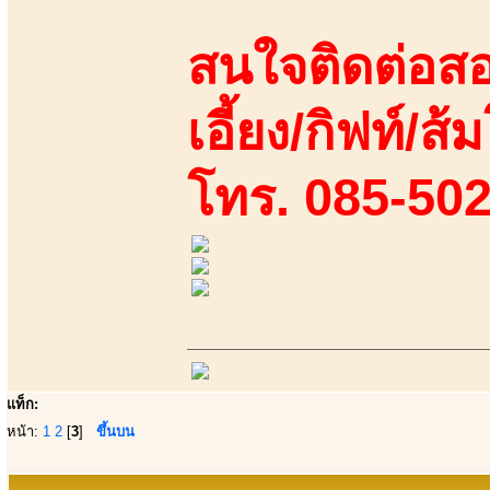
สนใจติดต่อสอ
เอี้ยง/กิฟท์/ส
โทร. 085-50
แท็ก:
หน้า:
1
2
[
3
]
ขึ้นบน