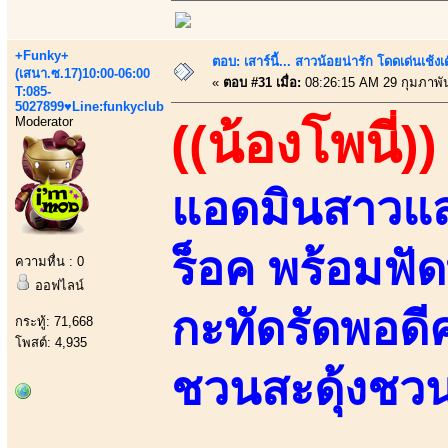
+Funky+
ตอบ: เสาร์นี้... สาวน้อยน่ารัก โดดเด่นเช้งเ
(เสนา.ซ.17)10:00-06:00
«
ตอบ #31 เมื่อ:
08:26:15 AM 29 กุมภาพัน
T:085-
5027899♥Line:funkyclub
Moderator
((น้องโพนี่))
แอดมินสาวแสน
ร็อค พร้อมฟั
ความหื่น : 0
ออฟไลน์
กะทัดรัดพอดี
กระทู้: 71,668
โพสต์: 4,935
ชวนสะดุ้งชวน