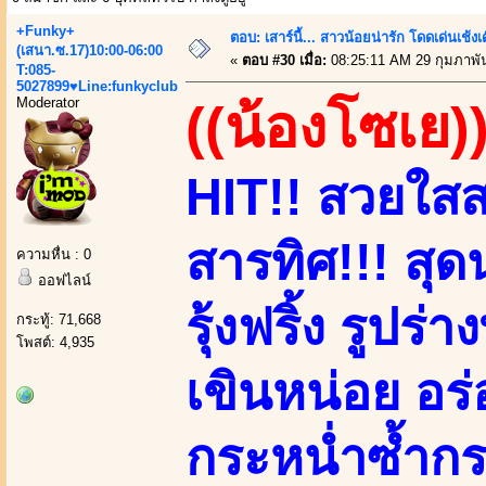
+Funky+
ตอบ: เสาร์นี้... สาวน้อยน่ารัก โดดเด่นเช้งเ
(เสนา.ซ.17)10:00-06:00
«
ตอบ #30 เมื่อ:
08:25:11 AM 29 กุมภาพัน
T:085-
5027899♥Line:funkyclub
Moderator
((น้องโซเย)
HIT!! สวยใสสา
สารทิศ!!! สุดน
ความหื่น : 0
ออฟไลน์
รุ้งฟริ้ง รูปร่
กระทู้: 71,668
โพสต์: 4,935
เขินหน่อย อร่
กระหน่ำซ้ำกร