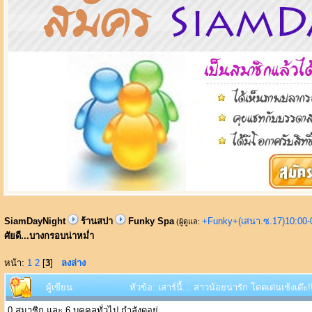
SiamDayNight
ร้านสปา
Funky Spa
+Funky+(เสนา.ซ.17)10:00-
(ผู้ดูแล:
ศัยดี...บางกรอบน่าหม่ำ
หน้า:
1
2
[
3
]
ลงล่าง
ผู้เขียน
หัวข้อ: เสาร์นี้... สาวน้อยน่ารัก โดดเด่นเช้งเด๊
0 สมาชิก และ 6 บุคคลทั่วไป กำลังดูอยู่