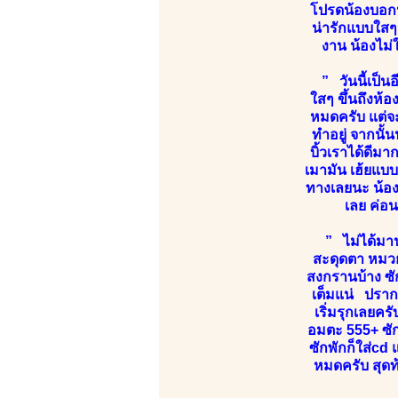
โปรดน้องบอกหน
น่ารักแบบใสๆ
งาน น้องไม่
” วันนี้เป็น
ใสๆ ขึ้นถึงห
หมดครับ แต่จะอ
ทำอยู่ จากนั้
บิ้วเราได้ดีมา
เมามัน เฮ้ยแบบน
ทางเลยนะ น้อง
เลย ค่อน
” ไม่ได้มาน
สะดุดตา หมวย
สงกรานบ้าง ซัก
เต็มแน่ ปราก
เริ่มรุกเลยคร
อมตะ 555+ ซัก
ซักพักก็ใส่cd 
หมดครับ สุดท