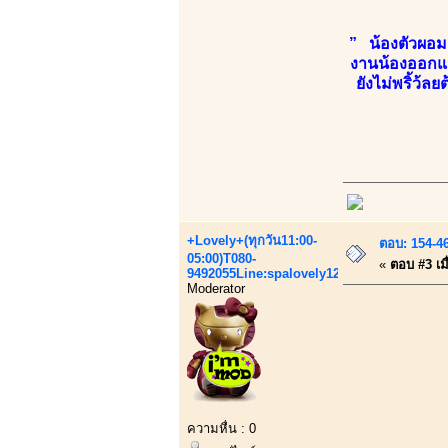
” น้องตัวผอมส
งานน้องออกแน
ยังไม่พริ้ว้ล
+Lovely+(ทุกวัน11:00-
ตอบ: 154-4
05:00)T080-
«
ตอบ #3 เมื
9492055Line:spalovely123
Moderator
ความหื่น : 0