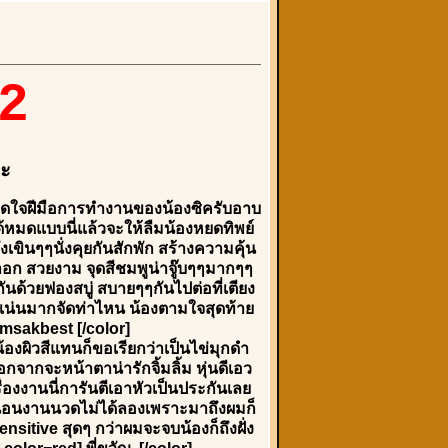
42
คะ
 ติดใจฝีมือการทำงานของน้องซิครับอาบ
้หมดแบบนี่แล้วจะให้ลืมน้องหยดทิพย์
เขินๆๆนั่งคุยกันสักพัก สร้างความคุ้น
าอก สวยงาม จุดสีชมพูน่าจู๊บๆๆมากๆๆ
ด้วยฟองสบู่ สบายๆๆกันไปต่อที่เตียง
าก แน่นมากจัดท่าไหน น้องตามใจสุดท้าย
omsakbest [/color]
องผิวสีแทนก็ขอเรียกว่าเป็นไข่มุกดำ
ากจะหน้าตาน่ารักจิ้มลิ้ม หุ่นดีเอว
ื่องงานนี่การันตีเอาหัวเป็นประกันเลย
้ำแน่นอนงานนวดไม่ได้ลองเพราะมาถึงผมก็
itive สุดๆ กว่าผมจะจบน้องก็ถึงฝั่ง