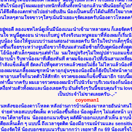
่ทันไรน้องจู่โจมผมอย่างหนักทั้งลิ้นทั้งหน้าอกแล้วนาผืนน้อยก็ถู
จึงตีองแตกพ่ายไปอย่างยับเยิน น้องเป็นคนบิ้วได้มันส์ถึงใจมากค
นไหลๆตามใจจขาวๆใสๆเน้นนัวเยอะๆจัดเลยครับน้องดาวโหลดครับไ
งอยู่พอดี ลองแชทไลน์ดูเห็นมีน้องแนะนำเข้ามาหลายคน ก็เลยจัดครั
ในใจ หนูนี่ตูดงอน น่าจะเก็บสบู่ จริงจริงนะหนูพอมาที่ห้องผมก็เริ่มน
น้อง น้องให้จูบแบบว่านอนสอนง่ายเลยครับ นึกในใจปากเด็กๆนี่นุ
งขึ้นเรื่อยๆระหว่างจูบมือขวาก็จับนมส่วนมือซ้ายก็บีบตูดน้องทั้งต
อง โอ้น้องตัวเล็กๆผอมๆแต่ทำไม นมใหญ่จริงๆไม่ใหญ่ปล่าวแถมแข็งสู้ม
อาบน้ำ รีบพาน้องมาที่เตียงทันที ตาผมจ้องมองไปที่เนินสามเหลี่
ลังแข็งเต็มที่ ยัดลงไปที่จุดสวรรคแล้วซอยไม่ยั้ง ไม่ไหวแล้วน้อง
องผมจนเกลี้่ยงผมซุกหน้าคาอกอุ่นๆของน้องมือก็ยังบีบไฟหน้าคาอยู
วพาอาบเสร็จก็นวดตัวให้สักพัก ่จรวดของผมก็แข็งขึ้นมาอีก รอบนี
ดท่านี้มากครับ ผมเอาจรวดของผมนัวร์ไปนัวร์มาบริเวณร่องก้นน้
งื่อท่วมตัวทั้งผมและน้องเลยครับ มันส์จริงๆวันนี้ขอบคุณร้าน love
เป็นประจำไม่ขาดเลยครับ-.,-”
coyoman1
อนหลังของน้องดาวโหลด หลังอ่านการบ้านน้องมาหลายอันน่าสนใ
ว จ่ายค่าคอสแบบจัดเต็ม ควงน้องขึ้นห้อง น้องดูเด็กๆ ไม่แต่งหน้า
จะได้หายร้อน น้องออกแนวเขินๆ ผลัดัผ้าออกแบบกลัวเห็น อาบน้ำ
ตียงเห็นเด็ก ๆ แบบนี้ ถึงเวลาจุดติด น้องมีอารมณ์ร่วมและ sensit
น้องจัดให้ น้องบอกชอบแนวรับมากกว่า เจอทาสี กะ 69 น้องเสร็จไ