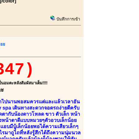
[/color]
บันทึกการเข้า
ยยย
347)
เป็นอมตะหลังสัมผัสมาเต็ม!!!!
คะ
หยุกพักไปนานพอสมควรแต่และแล้วเวลาอัน
ely spa เดินทางสะดวกจอดรถง่ายดีครับ
ดุดตากับน้องดาวโหลด ขาว ตัวเล็ก หน้า
้องหน้าตาดีแบบหมวยๆตัวอวบเล็กน้อย
าแอบมีบู้เล็กน้อยพอได้ความเสียวเล็กๆ
รมาถูไถที่หลังรู้สึกได้ถึงความนุ่มนวล
มณ์มากครับแล้วน้องก็น้องชวนให้หัน