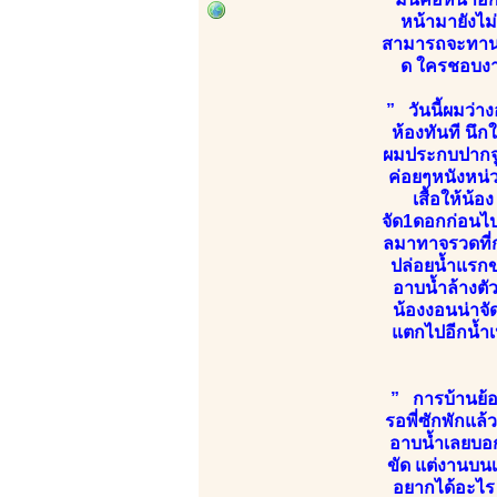
หน้ามายังไม
สามารถจะทานได้
ด ใครชอบงา
” วันนี้ผมว่า
ห้องทันที นึก
ผมประกบปากจูบ
ค่อยๆหนังหน่ว
เสื้อให้น้
จัด1ดอกก่อนไป
ลมาทาจรวดที่กำ
ปล่อยน้ำแรกข
อาบน้ำล้างตั
น้องงอนน่าจั
แตกไปอีกน้ำเห
” การบ้านย้
รอพี่ซักพักแล้
อาบน้ำเลยบอก
ขัด แต่งานบนเ
อยากได้อะไร 