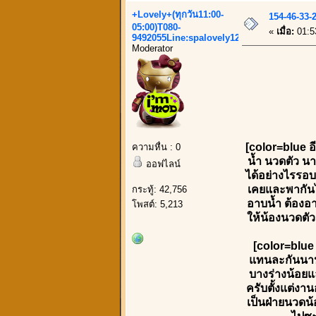
+Lovely+(ทุกวัน11:00-
154-46-33-
05:00)T080-
«
เมื่อ:
01:5
9492055Line:spalovely123
Moderator
[color=blue อ
ความหื่น : 0
น้ำ นวดตัว น
ออฟไลน์
ได้อย่างไรรอบ
เคยและพากันไ
กระทู้: 42,756
อาบน้ำ ต้องอา
โพสต์: 5,213
ให้น้องนวดตัว
[color=blue 
แทนละกันนานม
บางร่างน้อยแล
ครับตั้งแต่งาน
เป็นฝ่ายนวดน