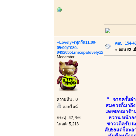
+Lovely+(ทุกวัน11:00-
ตอบ: 154-4
05:00)T080-
«
ตอบ #2 เมื
9492055Line:spalovely123
Moderator
” จากครั้งล่า
ความหื่น : 0
สมควรก็มาถึงห
ออฟไลน์
เลยชอบมาร้านน
หวาน หน้าอก
กระทู้: 42,756
ขาววดีครับ แต
โพสต์: 5,213
คับ55แต่ก็สะอา
มันคือหน้าอก