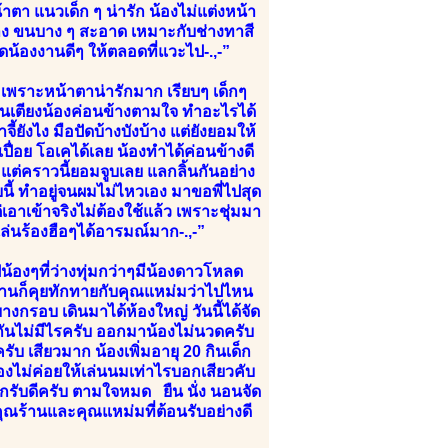
าตา แนวเด็ก ๆ น่ารัก น้องไม่แต่งหน้า
่าง ขนบาง ๆ สะอาด เหมาะกับช่างทาสี
ดน้องงานดีๆ ให้ตลอดที่แวะไป-.,-”
ลด เพราะหน้าตาน่ารักมาก เรียบๆ เด็กๆ
นเตียงน้องค่อนข้างตามใจ ทำอะไรได้
จี้ยังไง มือปัดบ้างบังบ้าง แต่ยังยอมให้
เปื่อย โอเคได้เลย น้องทำได้ค่อนข้างดี
ง แต่คราวนี้ยอมจูบเลย แลกลิ้นกันอย่าง
บบนี้ ทำอยู่จนผมไม่ไหวเอง มาขอพี่ไปสุด
าเข้าจริงไม่ต้องใช้แล้ว เพราะชุ่มมา
ล่นร้องฮือๆได้อารมณ์มาก-.,-”
้องๆที่ว่างทุ่มกว่าๆมีน้องดาวโหลด
้านก็คุยทักทายกับคุณแหม่มว่าไปไหน
งกรอบ เดินมาได้ห้องใหญ่ วันนี้ได้จัด
ันไม่มีไรครับ ออกมาน้องไม่นวดครับ
ับ เสียวมาก น้องเพิ่มอายุ 20 กินเด็ก
้องไม่ค่อยให้เล่นนมเท่าไรบอกเสียวคับ
รุกรับดีครับ ตามใจหมด ยืน นั่ง นอนจัด
ณร้านและคุณแหม่มที่ต้อนรับอย่างดี