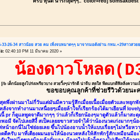
ครับ หุ่นดี น่ารักสุดๆๆ.. color=red] somsakbest 
6-33-26-34 สาวน้อย สวย คม เพิ่งจบหมาดๆๆ มาจากมอดังย่าน กทม.+29สาวสวย
่อ:
02:40:10 PM 11 มีนาคม 2020 »
น้องดาวโหลด(D
[/b เด็กน้อยสูงโปร่งเพรียวบาง สวยวิ้งๆน่ารักดี น่าจีบ สดใส ฟีดแบกดีฟิลลิ่งความ
ขอขอบคุณลูกค้าที่ช่วยรีวิวด้วยนะ
สุดพึ่งผ่านมาไม่กี่วันแต่มันมีความรู้สึกเมื่อยเนื้อเมื่อยตัวและ
ลังจากทำงานมาเหนื่อยๆเมื่อยล้าใจก็เรียกร้องได้มาเยือนที่ lov
ี้ pr ก็ดูแลพูดจาดีมากๆๆ ว่าแล้วก็เรียกน้องๆมาดูตัวแล้วก็มาสะ
พอมี จัดไปเลยสิงี้ สเป็คเลยยขาวสวยจำได้ว่าน้องนวดเก่งมากๆน
่หน้าอกนี่ไม่ใช่ย่อยเลย ขึ้นไปน้องอาบน้ำให้แบบเรื่อยๆไม่หวือหว
ดดีครับ มาที่เตียงผมนอนให้น้องนวดหลังให้สักพักรู้สักเหมือนมีอะไ
อันใหญ่โตของน้องเค้านั่นเอง น้องถูไปแล้วก็ครางไปเสียวได้อาร