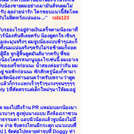
ไถกับน้องชายผมอย่างเมามันส์จนผมไม่
รับ คุยง่ายน่ารัก ใครชอบแนวนี้จัดโลด
ม่ผิดหวังแน่นอน-.,-”
rafa123
บรออะไรอยู่จ่ายเงินเสร็จตามน้องมาที่
ัวร์น้องทันทีเลยครับ น้องดูตกใจ เขินๆ
่มละมุนจริงๆ ผมจูบน้องแบบช้าๆและก็
ูดทั้งนมแน่นจริงๆครับไม่รอช้าผมก็ถอด
ือ จุกสู้ลิ้นดูดมันส์มากครับ พี่ขอ
ยมน้องโคตรหนกนูนอะไรเช่นนี้ ผมเอาเจ
พี่ของเสร็จก่อนนะ น้ำสองค่อยว่ากัน ผม
่ ขอพักก่อนนะ พักสักครู่น้องก็พามา
้ผมจัดน้องท่านอนควำครับเพราะว่าตูด
องแล้วก็กระแทกเร็วๆรัวๆแรงๆจนๆๆๆๆ
ly 1ที่คัดสรรแต่เด็กใหม่ๆมาให้ผมอยู่
จ จองไปถึงร้าน PR แหม่มบอกน้องมา
 แนวบางๆ สูงหุ่นนางแบบ ถึงห้องเราชวน
ธรรมดา แอบนัวน้องแล้วจูบน้องไม่มี
ive ง่าย จับตรงไหนมีกระตุก แนวแบบพี่
ป 1 จัดต่อไปหลายท่าจบที่ Doggy ท่า