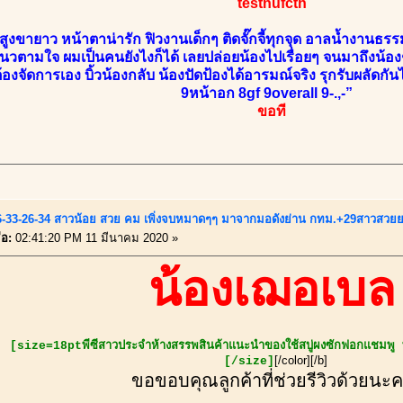
testnufcth
ูงขายาว หน้าตาน่ารัก ฟิวงานเด็กๆ ติดจั๊กจี้ทุกจุด อาลน้ำงานธรร
วตามใจ ผมเป็นคนยังไงก็ได้ เลยปล่อยน้องไปเรื่อยๆ จนมาถึงน้อ
ยต้องจัดการเอง บิ้วน้องกลับ น้องปัดป้องได้อารมณ์จริง รุกรับผลัด
9หน้าอก 8gf 9overall 9-.,-”
ขอที
6-33-26-34 สาวน้อย สวย คม เพิ่งจบหมาดๆๆ มาจากมอดังย่าน กทม.+29สาวสวย
่อ:
02:41:20 PM 11 มีนาคม 2020 »
น้องเฌอเบล
[size=18ptพีซีสาวประจำห้างสรรพสินค้าแนะนำของใช้สบู่ผงซักฟอกแชมพู พ
[/color][/b]
[/size]
ขอขอบคุณลูกค้าที่ช่วยรีวิวด้วยนะ