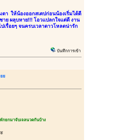
มดา ให้น้องออกสเตปก่อนน้องเริ่มได้ดี
งชาย ผลุบหาย!!! โอวแปลกใจแต่ดี งาน
กันไปเรื่อยๆ จนครบเวลาดาวโหลดน่ารัก
บันทึกการเข้า
ยยย
ักยกมาจับเจลนวดกันบ้าง
คะ