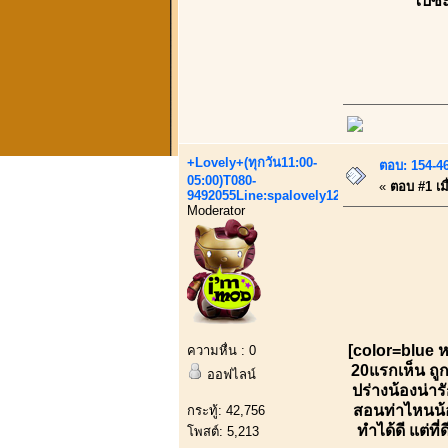
ไปซะ
+Lovely+(ทุกวัน11:00-
ตอบ: 154-4
05:00)T080-
«
ตอบ #1 เมื
9492055Line:spalovely123
Moderator
[color=blue ห
ความหื่น : 0
20แรกเห็น ถูก
ออฟไลน์
ปร่างน้องน่าร
สอนท่าไหนน้อ
กระทู้: 42,756
ทำได้ดี แต่ท
โพสต์: 5,213