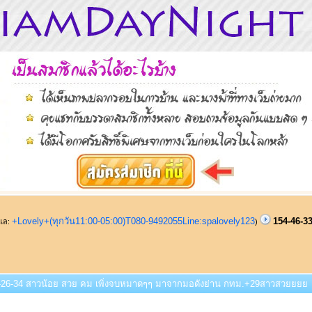
+Lovely+(ทุกวัน11:00-05:00)T080-9492055Line:spalovely123
154-46-3
ูแล:
)
3-26-34 สาวน้อย สวย คม เพิ่งจบหมาดๆๆ มาจากมอดังย่าน กทม.+29สาวสวยยยย (อ