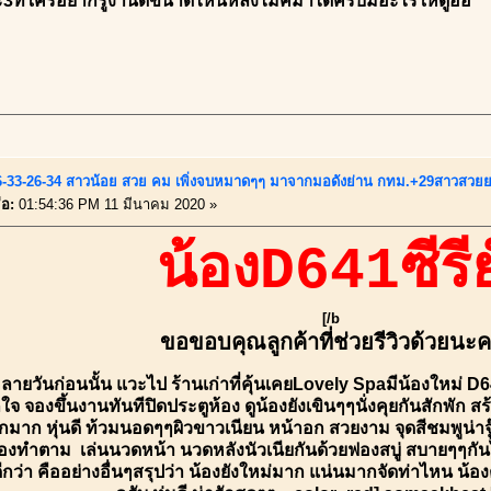
3ทีใครอยากรู้งานดีขนาดไหนหลังไมค์มาได้ครับมีอะไรให้ดูอิอิ*** 
6-33-26-34 สาวน้อย สวย คม เพิ่งจบหมาดๆๆ มาจากมอดังย่าน กทม.+29สาวสวย
่อ:
01:54:36 PM 11 มีนาคม 2020 »
น้องD641ซีรี่ย
[/b
ขอขอบคุณลูกค้าที่ช่วยรีวิวด้วยนะ
ลายวันก่อนนั้น แวะไป ร้านเก่าที่คุ้นเคยLovely Spaมีน้องใหม่
ใจ จองขึ้นงานทันทีปิดประตูห้อง ดูน้องยังเขินๆๆนั่งคุยกันสักพัก
ักมาก หุ่นดี ท้วมนอดๆๆผิวขาวเนียน หน้าอก สวยงาม จุดสีชมพูน่า
งทำตาม เล่นนวดหน้า นวดหลังนัวเนียกันด้วยฟองสบู่ สบายๆๆกันไปต
ี่ดีกว่า คืออย่างอื่นๆสรุปว่า น้องยังใหม่มาก แน่นมากจัดท่าไหน 