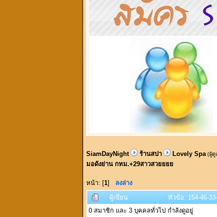
SiamDayNight
ร้านสปา
Lovely Spa
(ผู้ด
มอดังย่าน กทม.+29สาวสวยยยย
หน้า: [
1
]
ลงล่าง
ผู้เขียน
หัวข้อ: 154-46-3
0 สมาชิก และ 3 บุคคลทั่วไป กำลังดูอยู่