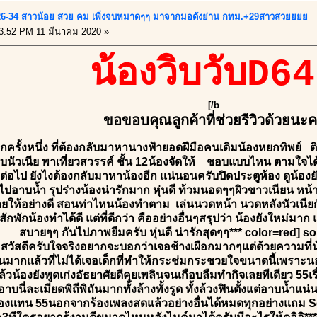
26-34 สาวน้อย สวย คม เพิ่งจบหมาดๆๆ มาจากมอดังย่าน กทม.+29สาวสวยยยย
3:52 PM 11 มีนาคม 2020 »
น้องวิบวับD6
[/b
ขอขอบคุณลูกค้าที่ช่วยรีวิวด้วยนะ
ีกครั้งหนึ่ง ที่ต้องกลับมาหานางฟ้ายอดฝีมือคนเดิมน้องหยกทิพย์
าบนัวเนีย พาเที่ยวสวรรค์ ชั้น 12น้องจัดให้ ชอบแบบไหน ตามใจได
ต่อไป ยังไงต้องกลับมาหาน้องอีก แน่นอนครับปิดประตูห้อง ดูน้องยัง
ปอาบน้ำ รุปร่างน้องน่ารักมาก หุ่นดี ท้วมนอดๆๆผิวขาวเนียน หน้
ยให้อย่างดี สอนท่าไหนน้องทำตาม เล่นนวดหน้า นวดหลังนัวเนียกัน
สักพักน้องทำได้ดี แต่ที่ดีกว่า คืออย่างอื่นๆสรุปว่า น้องยังใหม่ม
สบายๆๆ กันไปภาพยืมครับ หุ่นดี น่ารักสุดๆๆ*** color=red] s
สวัสดีครับใจจริงอยากจะบอกว่าเจอช้างเผือกมากๆแต่ด้วยความที่น้
ากแล้วที่ไม่ได้เจอเด็กที่ทำให้กระช่มกระชวยใจขนาดนี้เพราะนอกจ
้วน้องยังพูดเก่งอัธยาศัยดีคุยเพลินจนเกือบลืมทำกิจเลยทีเดียว 55เร
อาบนี่ละเมียดพิถีพิถันมากทั้งล้างทั้งรูด ทั้งล้วงฟินตั้งแต่อาบน
้องแทน 55นอกจากร้องเพลงสดแล้วอย่างอื่นได้หมดทุกอย่างแถม Sens