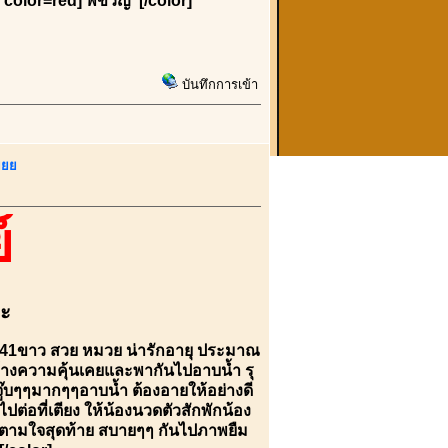
color=red] พี่ขวัญ [/color]
บันทึกการเข้า
ยยย
์
คะ
 D641ขาว สวย หมวย น่ารักอายุ ประมาณ
 สร้างความคุ้นเคยและพากันไปอาบน้ำ รุ
จู๊บๆๆมากๆๆอาบน้ำ ต้องอายให้อย่างดี
่อที่เตียง ให้น้องนวดตัวสักพักน้อง
น้องตามใจสุดท้าย สบายๆๆ กันไปภาพยืม