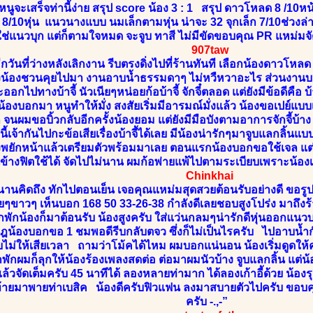
ูจะเสร็จท่านี้ง่าย สรุป score น้อง 3 : 1 สรุป ดาวโหลด 8 /10หน้
 8/10หุ่น แนวนางแบบ นมเล็กตามหุ่น น่าจะ 32 จุกเล็ก 7/10ช่วงล
ใช่แนวบุก แต่ก็ตามใจหมด จะจูบ ทาสี ไม่มีขัดขอบคุณ PR แหม่มจั
907taw
อีกวันที่ว่างหลังเลิกงาน รีบตรงดิ่งไปที่ร้านทันที เลือกน้องดาวโห
้องน้องชวนคุยไปมา งานอาบน้ำธรรมดาๆ ไม่หวืหวาอะไร ส่วนงานบ
อกไปทางบ้าจี้ นัวเนียๆหน่อยก้อบ้าจี้ จักจี๋ตลอด แต่ยังมีข้อดีคือ บ้า
นน้องบอกมา หนูทำให้มั่ง สงสัยเริ่มมีอารมณ์มั่งแล้ว น้องขอเปย์แบบ
ก จนผมขอบิ้วกลับอีกครั้งน้องยอม แต่ยังมีมือบังตามอาการจักจี้บ้า
ี้เจ้ากันไปกะข้อเสียเรื่องบ้าจี้ได้เลย มีน้องน่ารักๆมาจูบแลกลิ้นแ
พยักหน้าแล้วเตรียมตัวพร้อมมาเลย ตอนแรกน้องบอกขอใช้เจล แต่เอ
ข้างฟิตใช้ได้ จัดไปไม่นาน ผมก้อพ่ายแพ้ไปตามระเบียบเพราะน้องเ
Chinkhai
านคิดถึง ทักไปตอนเย็น เจอคุณแหม่มสุดสวยต้อนรับอย่างดี ขอรูปน
ๆขาวๆ เห็นบอก 168 50 33-26-38 กำลังดีเลยชอบสูงโปร่ง มาถึงร
พักน้องก็มาต้อนรับ น้องสูงครับ ใส่แว่นกลมๆน่ารักดีหุ่นออกแนวบา
ฎน้องบอกขอ 1 ชมพอดีรีบกลับตจว ซึ่งก็ไม่เป็นไรครับ ไปอาบน้ำก
ับไม่ให้เสียเวลา ถามว่าโม้คได้ไหม ผมบอกแน่นอน น้องเริ่มดูดให้คร
พักผมก็ลุกให้น้องร้องเพลงสดต่อ ต่อมาผมนัวบ้าง จูบแลกลิ้น แต่น
แล้วจัดเต็มครับ 45 นาทีได้ ลองหลายท่ามาก ได้ลองเก้าอี้ด้วย น้อง
้ายมาพายท่าเบสิค น้องดีครับฟิวแฟน ลงมาสบายตัวไปครับ ขอบคุ
ครับ -.,-”