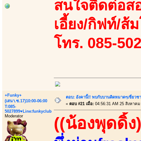
สนใจติดต่อสอ
เอี้ยง/กิฟท์/ส้
โทร. 085-50
+Funky+
ตอบ: อังคานี้!! พบกับบานดิดหมาดๆเชี่ยวชา
(เสนา.ซ.17)10:00-06:00
«
ตอบ #21 เมื่อ:
04:56:31 AM 25 สิงหาคม
T:085-
5027899♥Line:funkyclub
Moderator
((น้องพุดดิ้ง