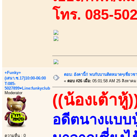
โทร. 085-50
+Funky+
ตอบ: อังคานี้!! พบกับบานดิดหมาดๆเชี่ยวชา
(เสนา.ซ.17)10:00-06:00
«
ตอบ #26 เมื่อ:
05:01:58 AM 25 สิงหาคม
T:085-
5027899♥Line:funkyclub
Moderator
((น้องเต้าหู้)
อดีตนางแบบนู
ความหื่น : 0