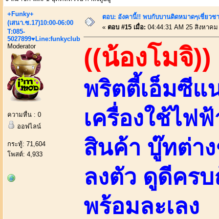
+Funky+
ตอบ: อังคานี้!! พบกับบานดิดหมาดๆเชี่ยวชา
(เสนา.ซ.17)10:00-06:00
«
ตอบ #15 เมื่อ:
04:44:31 AM 25 สิงหาคม
T:085-
5027899♥Line:funkyclub
Moderator
((น้องโมจิ))
พริตตี้เอ็มซี
เครื่องใช้ไฟฟ
ความหื่น : 0
ออฟไลน์
สินค้า บู๊ทต่า
กระทู้: 71,604
โพสต์: 4,933
ลงตัว ดูดีครบ
พร้อมละเลง