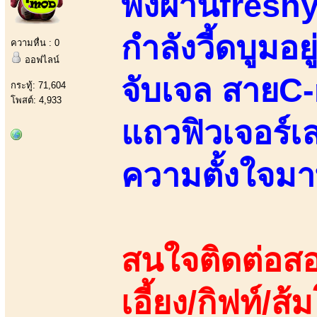
พึ่งผ่านfreshy
กำลังวี้ดบูมอ
ความหื่น : 0
ออฟไลน์
จับเจล สายC
กระทู้: 71,604
โพสต์: 4,933
แถวฟิวเจอร์
ความตั้งใจมา
สนใจติดต่อสอ
เอี้ยง/กิฟท์/ส้