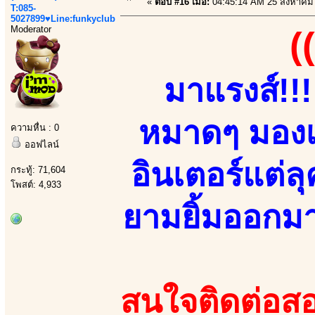
«
ตอบ #16 เมื่อ:
04:45:14 AM 25 สิงหาคม
T:085-
5027899♥Line:funkyclub
Moderator
(
มาแรงส์!!
หมาดๆ มองเผ
ความหื่น : 0
ออฟไลน์
อินเตอร์แต่
กระทู้: 71,604
โพสต์: 4,933
ยามยิ้มออกมา!!
สนใจติดต่อสอ