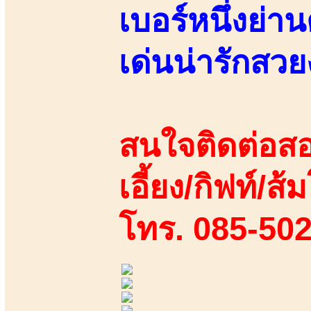
เบอร์หนึ่งย่
เด่นน่ารักสว
สนใจติดต่อสอ
เอี้ยง/กิฟท์/ส้
โทร. 085-50