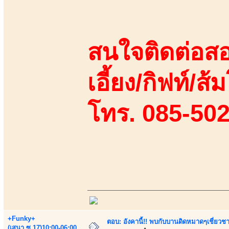
สนใจติดต่อสอ
เอี้ยง/กิฟท์/ส้
โทร. 085-50
+Funky+
ตอบ: อังคานี้!! พบกับบานดิดหมาดๆเชี่ยวชา
(เสนา.ซ.17)10:00-06:00