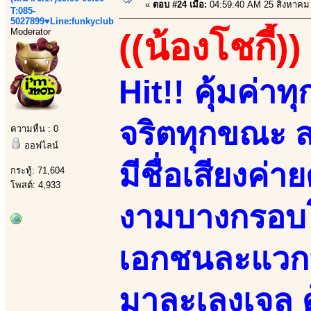
«
ตอบ #24 เมื่อ:
04:59:40 AM 25 สิงหาคม
T:085-
5027899♥Line:funkyclub
Moderator
((น้องโชกี้))
Hit!! คุ้มค่า
จริตทุกขณะ
ความหื่น : 0
ออฟไลน์
มีชื่อเสียงค่า
กระทู้: 71,604
โพสต์: 4,933
งามบางกรอบโ
เอกชนละแวกนี
มาละเลงเจล 