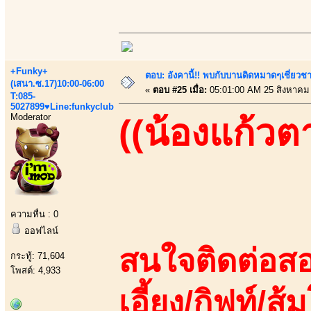
+Funky+
ตอบ: อังคานี้!! พบกับบานดิดหมาดๆเชี่ยวชา
(เสนา.ซ.17)10:00-06:00
«
ตอบ #25 เมื่อ:
05:01:00 AM 25 สิงหาคม
T:085-
5027899♥Line:funkyclub
Moderator
((น้องแก้วต
ความหื่น : 0
ออฟไลน์
สนใจติดต่อสอ
กระทู้: 71,604
โพสต์: 4,933
เอี้ยง/กิฟท์/ส้