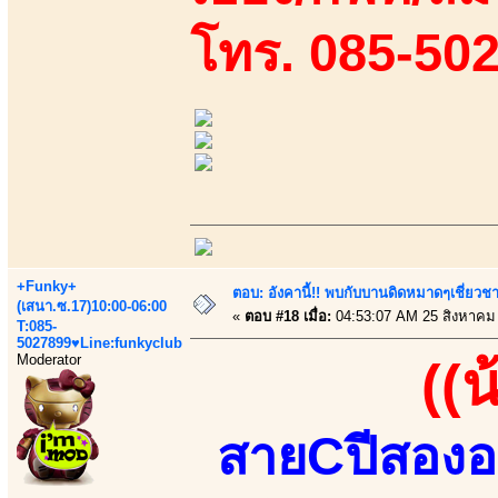
โทร. 085-50
+Funky+
ตอบ: อังคานี้!! พบกับบานดิดหมาดๆเชี่ยวชา
(เสนา.ซ.17)10:00-06:00
«
ตอบ #18 เมื่อ:
04:53:07 AM 25 สิงหาคม
T:085-
5027899♥Line:funkyclub
Moderator
((
สายCปีสองอ