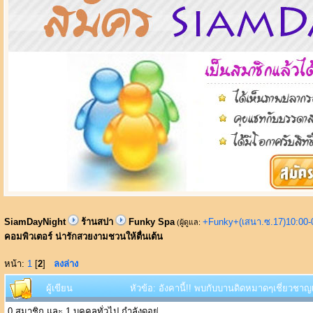
SiamDayNight
ร้านสปา
Funky Spa
+Funky+(เสนา.ซ.17)10:00-
(ผู้ดูแล:
คอมพิวเตอร์ น่ารักสวยงามชวนให้ตื่นเต้น
หน้า:
1
[
2
]
ลงล่าง
ผู้เขียน
หัวข้อ: อังคานี้!! พบกับบานดิดหมาดๆเชี่ยวชาญเ
0 สมาชิก และ 1 บุคคลทั่วไป กำลังดูอยู่