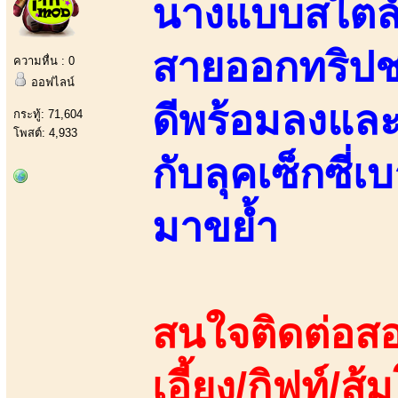
นางแบบสไตล์อว
สายออกทริปช
ความหื่น : 0
ออฟไลน์
ดีพร้อมลงและ
กระทู้: 71,604
โพสต์: 4,933
กับลุคเซ็กซี
มาขย้ำ
สนใจติดต่อสอ
เอี้ยง/กิฟท์/ส้