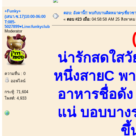
+Funky+
ตอบ: อังคานี้!! พบกับบานดิดหมาดๆเชี่ยวชา
(เสนา.ซ.17)10:00-06:00
«
ตอบ #23 เมื่อ:
04:58:58 AM 25 สิงหาคม
T:085-
5027899♥Line:funkyclub
Moderator
น่ารักสดใสว
หนึ่งสายC พ
ความหื่น : 0
ออฟไลน์
อาหารชื่อดัง
กระทู้: 71,604
โพสต์: 4,933
แน่ บอบบางร
ขึ