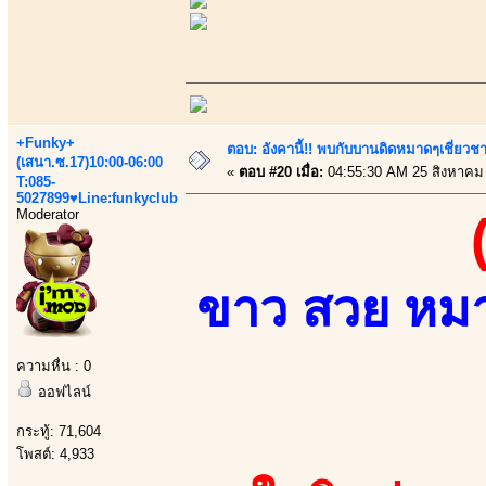
+Funky+
ตอบ: อังคานี้!! พบกับบานดิดหมาดๆเชี่ยวชา
(เสนา.ซ.17)10:00-06:00
«
ตอบ #20 เมื่อ:
04:55:30 AM 25 สิงหาคม
T:085-
5027899♥Line:funkyclub
Moderator
ขาว สวย หมาย
ความหื่น : 0
ออฟไลน์
กระทู้: 71,604
โพสต์: 4,933