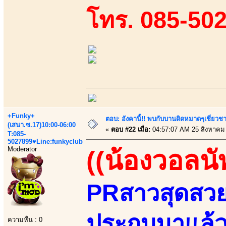
โทร. 085-50
+Funky+
ตอบ: อังคานี้!! พบกับบานดิดหมาดๆเชี่ยวชา
(เสนา.ซ.17)10:00-06:00
«
ตอบ #22 เมื่อ:
04:57:07 AM 25 สิงหาคม
T:085-
5027899♥Line:funkyclub
Moderator
((น้องวอลนั
PRสาวสุดสวยแ
ประกบมาแล้วส
ความหื่น : 0