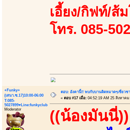
เอี้ยง/กิฟท์/ส
โทร. 085-50
+Funky+
ตอบ: อังคานี้!! พบกับบานดิดหมาดๆเชี่ยวชา
(เสนา.ซ.17)10:00-06:00
«
ตอบ #17 เมื่อ:
04:52:19 AM 25 สิงหาคม
T:085-
5027899♥Line:funkyclub
Moderator
((น้องมันนี่))