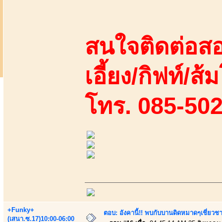
สนใจติดต่อสอ
เอี้ยง/กิฟท์/ส้
โทร. 085-50
+Funky+
ตอบ: อังคานี้!! พบกับบานดิดหมาดๆเชี่ยวชา
(เสนา.ซ.17)10:00-06:00