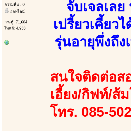
จับเจลเลย
ความหื่น : 0
ออฟไลน์
เปรี้ยวเคี้ยวไ
กระทู้: 71,604
โพสต์: 4,933
รุ่นอายุพึ่งถ
สนใจติดต่อสอ
เอี้ยง/กิฟท์/ส้
โทร. 085-50