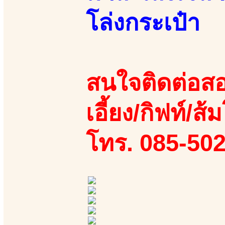
โล่งกระเป๋า
สนใจติดต่อสอ
เอี้ยง/กิฟท์/ส้
โทร. 085-50