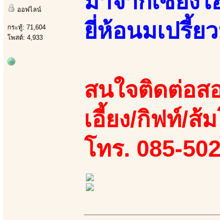
มาจากเซี่ยงไ
ออฟไลน์
ยี่ห้อนมเปรี้ยว
กระทู้: 71,604
โพสต์: 4,933
สนใจติดต่อสอ
เอี้ยง/กิฟท์/ส้
โทร. 085-50