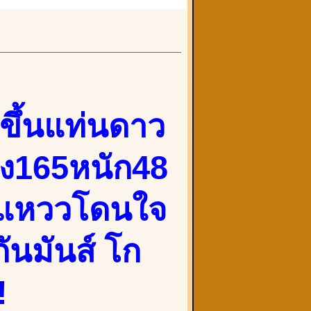
ขึ้นแท่นดาว
สูง165หนัก48
านแหววโดนใจ
กันมันส์ โก
!