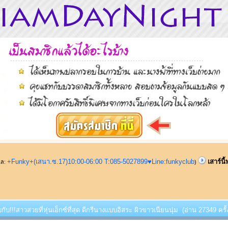
+Funky+(เสนา.ซ.17)10:00-06:00 T:085-5027899♥Line:funkyclub
เสาร์นี
ูแล:
)
พบกับ!!!สาวสวยที่หุ่นเอ็กซ์ที่สุด ดีกรีนางแบบอิสระ ผิวขาวเนียนนุ่ม (อ่าน 27349 ครั้