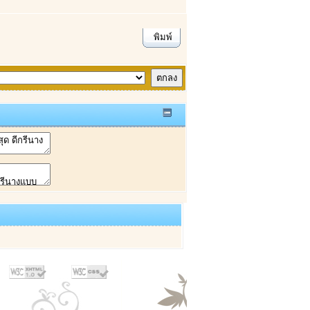
พิมพ์