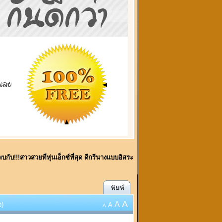
้พบกับ!!!สาวสวยที่หุ่นเอ็กซ์ที่สุด ดีกรีนางแบบอิสระ
พิมพ์
A
A
ง)
A
A