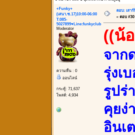
+Funky+
ตอบ: เสาร์น
(เสนา.ซ.17)10:00-06:00
«
ตอบ #30 เ
T:085-
5027899♥Line:funkyclub
Moderator
((น้
จากด
รุ่งเ
ความหื่น : 0
ออนไลน์
รูปร
กระทู้: 71,637
โพสต์: 4,934
คุยง่
อินเ