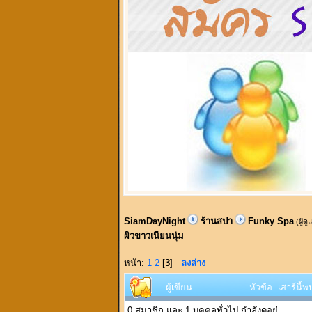
SiamDayNight
ร้านสปา
Funky Spa
(ผู้ด
ผิวขาวเนียนนุ่ม
หน้า:
1
2
[
3
]
ลงล่าง
ผู้เขียน
หัวข้อ: เสาร์นี้
0 สมาชิก และ 1 บุคคลทั่วไป กำลังดูอยู่