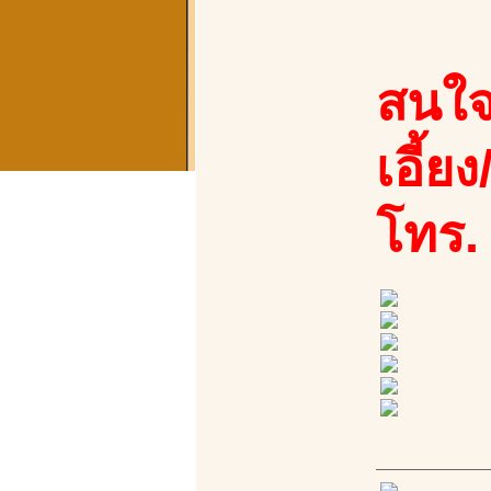
สนใจ
เอี้ย
โทร.