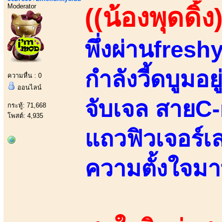
Moderator
((น้องพุดดิ้ง
พึ่งผ่านfreshy
กำลังวี้ดบูมอ
ความหื่น : 0
ออนไลน์
จับเจล สายC
กระทู้: 71,668
โพสต์: 4,935
แถวฟิวเจอร์
ความตั้งใจมา