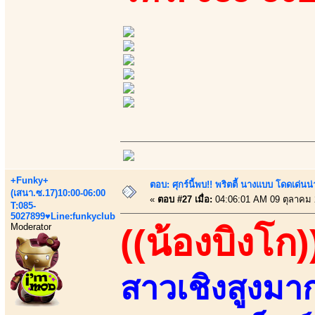
+Funky+
ตอบ: ศุกร์นี้พบ!! พริตตี้ นางแบบ โดดเด่น
(เสนา.ซ.17)10:00-06:00
«
ตอบ #27 เมื่อ:
04:06:01 AM 09 ตุลาคม 
T:085-
5027899♥Line:funkyclub
Moderator
((น้องบิงโก)
สาวเชิงสูงมา