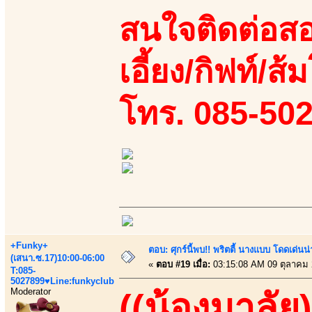
สนใจติดต่อสอ
เอี้ยง/กิฟท์/ส้
โทร. 085-50
+Funky+
ตอบ: ศุกร์นี้พบ!! พริตตี้ นางแบบ โดดเด่น
(เสนา.ซ.17)10:00-06:00
«
ตอบ #19 เมื่อ:
03:15:08 AM 09 ตุลาคม 
T:085-
5027899♥Line:funkyclub
Moderator
((น้องมาลัย)