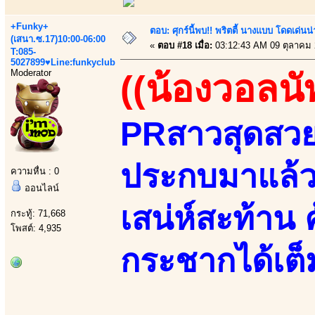
+Funky+
ตอบ: ศุกร์นี้พบ!! พริตตี้ นางแบบ โดดเด่น
(เสนา.ซ.17)10:00-06:00
«
ตอบ #18 เมื่อ:
03:12:43 AM 09 ตุลาคม 
T:085-
5027899♥Line:funkyclub
Moderator
((น้องวอลนั
PRสาวสุดสวยแ
ประกบมาแล้วส
ความหื่น : 0
ออนไลน์
เสน่ห์สะท้าน 
กระทู้: 71,668
โพสต์: 4,935
กระชากได้เต็