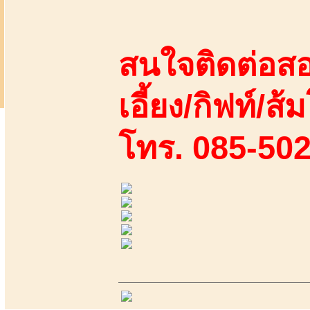
สนใจติดต่อสอ
เอี้ยง/กิฟท์/ส้
โทร. 085-50