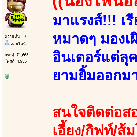
((น้องไฟนอ
มาแรงส์!!! เ
หมาดๆ มองเผิ
ความหื่น : 0
ออนไลน์
อินเตอร์แต่ล
กระทู้: 71,668
โพสต์: 4,935
ยามยิ้มออกมา!!
สนใจติดต่อสอ
เอี้ยง/กิฟท์/ส้