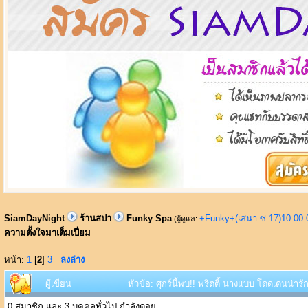
SiamDayNight
ร้านสปา
Funky Spa
+Funky+(เสนา.ซ.17)10:00-
(ผู้ดูแล:
ความตั้งใจมาเต็มเปี่ยม
หน้า:
1
[
2
]
3
ลงล่าง
ผู้เขียน
หัวข้อ: ศุกร์นี้พบ!! พริตตี้ นางแบบ โดดเด่นน่า
0 สมาชิก และ 3 บุคคลทั่วไป กำลังดูอยู่