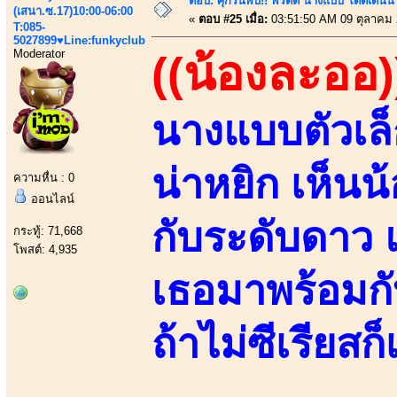
ตอบ: ศุกร์นี้พบ!! พริตตี้ นางแบบ โดดเด่น
(เสนา.ซ.17)10:00-06:00
«
ตอบ #25 เมื่อ:
03:51:50 AM 09 ตุลาคม 
T:085-
5027899♥Line:funkyclub
Moderator
((น้องละออ)
นางแบบตัวเล็
น่าหยิก เห็น
ความหื่น : 0
ออนไลน์
กับระดับดาว 
กระทู้: 71,668
โพสต์: 4,935
เธอมาพร้อมกั
ถ้าไม่ซีเรียสก