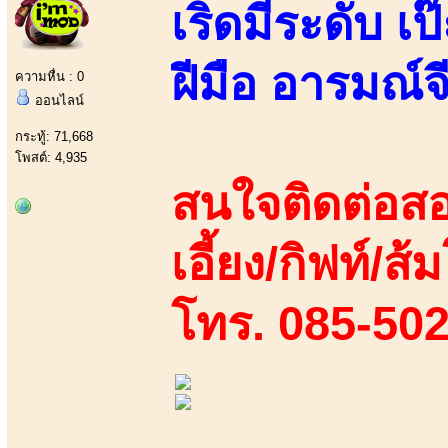
เริ่ดมีระดับ เ
ฝีมือ อารมณ์จ
ความหื่น : 0
ออนไลน์
กระทู้: 71,668
โพสต์: 4,935
สนใจติดต่อสอ
เอี้ยง/กิฟท์/ส้
โทร. 085-50