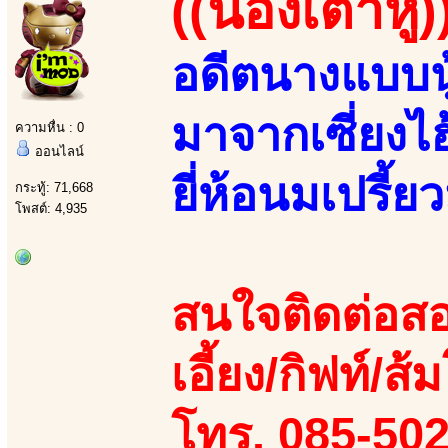
((น้องเต้าหู้)
อดีตนางแบบนู
มาจากเซี่ยงไ
ความหื่น : 0
ออนไลน์
ยี่ห้อนมเปรี้ยว
กระทู้: 71,668
โพสต์: 4,935
สนใจติดต่อสอ
เอี้ยง/กิฟท์/ส้
โทร. 085-50