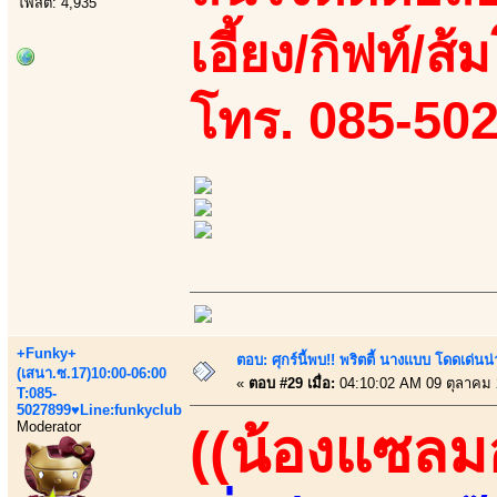
โพสต์: 4,935
เอี้ยง/กิฟท์/ส้
โทร. 085-50
+Funky+
ตอบ: ศุกร์นี้พบ!! พริตตี้ นางแบบ โดดเด่น
(เสนา.ซ.17)10:00-06:00
«
ตอบ #29 เมื่อ:
04:10:02 AM 09 ตุลาคม 
T:085-
5027899♥Line:funkyclub
Moderator
((น้องแซลม