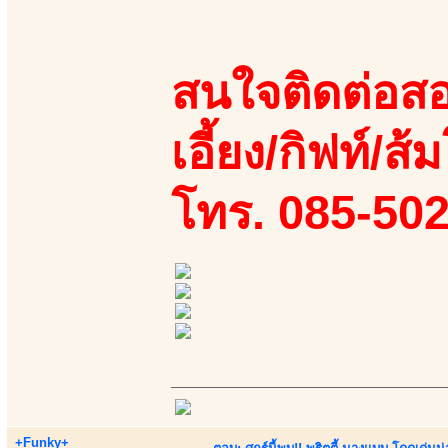
สนใจติดต่อสอ
เอี้ยง/กิฟท์/ส้
โทร. 085-50
+Funky+