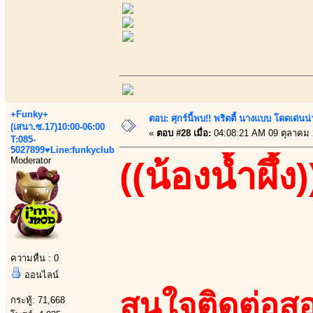
+Funky+
ตอบ: ศุกร์นี้พบ!! พริตตี้ นางแบบ โดดเด่น
(เสนา.ซ.17)10:00-06:00
«
ตอบ #28 เมื่อ:
04:08:21 AM 09 ตุลาคม 
T:085-
5027899♥Line:funkyclub
Moderator
((น้องน้ำผึ้ง)
ความหื่น : 0
ออนไลน์
สนใจติดต่อสอ
กระทู้: 71,668