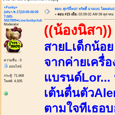
+Funky+
ตอบ: ศุกร์นี้พบ!! พริตตี้ นางแบบ โดดเด่น
(เสนา.ซ.17)10:00-06:00
«
ตอบ #15 เมื่อ:
03:09:02 AM 09 ตุลาคม 
T:085-
5027899♥Line:funkyclub
Moderator
((น้องนิสา))
สายLเด็กน้อย
จากค่ายเครื่อ
ความหื่น : 0
ออนไลน์
แบรนด์Lor... 
กระทู้: 71,668
โพสต์: 4,935
เต้นตื่นตัวAl
ตามใจทีเธอบอ