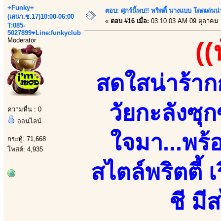
+Funky+
ตอบ: ศุกร์นี้พบ!! พริตตี้ นางแบบ โดดเด่น
(เสนา.ซ.17)10:00-06:00
«
ตอบ #16 เมื่อ:
03:10:03 AM 09 ตุลาคม 
T:085-
5027899♥Line:funkyclub
Moderator
((
สดใสน่าร้ากก
วัยกะลังซุ
ความหื่น : 0
ออนไลน์
ใจมา...พร้อ
กระทู้: 71,668
โพสต์: 4,935
สไตล์พริตตี้ 
ชี มี