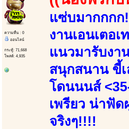
แซ่บมากกกก!!
งานเอนเตอเทน
ความหื่น : 0
ออนไลน์
แนวมารับงานเ
กระทู้: 71,668
โพสต์: 4,935
สนุกสนาน ขี้เล
โดนนนส์ <35-
เพรียว น่าฟัด
จริงๆ!!!!