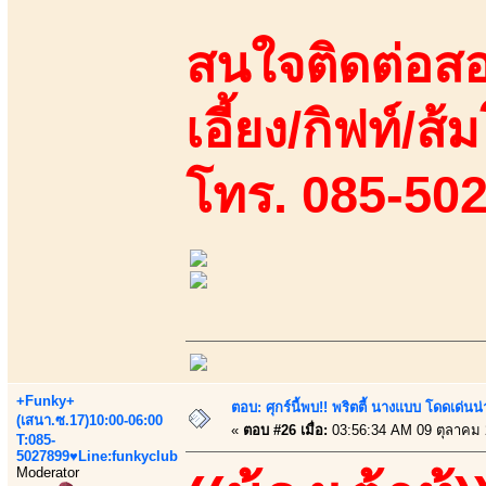
สนใจติดต่อสอ
เอี้ยง/กิฟท์/ส้
โทร. 085-50
+Funky+
ตอบ: ศุกร์นี้พบ!! พริตตี้ นางแบบ โดดเด่น
(เสนา.ซ.17)10:00-06:00
«
ตอบ #26 เมื่อ:
03:56:34 AM 09 ตุลาคม 
T:085-
5027899♥Line:funkyclub
Moderator