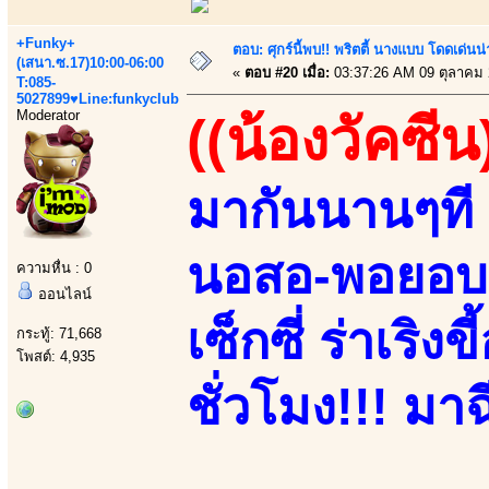
+Funky+
ตอบ: ศุกร์นี้พบ!! พริตตี้ นางแบบ โดดเด่น
(เสนา.ซ.17)10:00-06:00
«
ตอบ #20 เมื่อ:
03:37:26 AM 09 ตุลาคม 
T:085-
5027899♥Line:funkyclub
Moderator
((น้องวัคซีน
มากันนานๆที 
นอสอ-พอยอบอ!
ความหื่น : 0
ออนไลน์
เซ็กซี่ ร่าเริ
กระทู้: 71,668
โพสต์: 4,935
ชั่วโมง!!! มาฉ