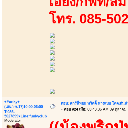
เอี้ยง/กิฟท์/ส้
โทร. 085-50
+Funky+
ตอบ: ศุกร์นี้พบ!! พริตตี้ นางแบบ โดดเด่น
(เสนา.ซ.17)10:00-06:00
«
ตอบ #24 เมื่อ:
03:43:36 AM 09 ตุลาคม 
T:085-
5027899♥Line:funkyclub
Moderator
((น้องพริกป่