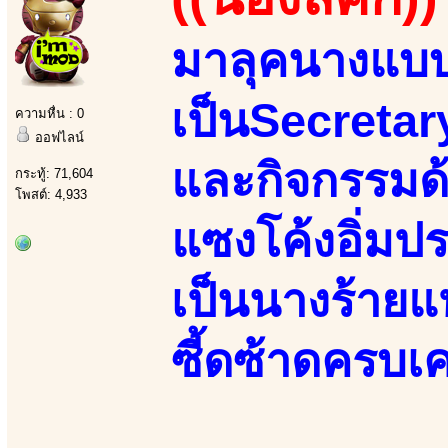
มาลุคนางแบบ
เป็นSecretar
ความหื่น : 0
ออฟไลน์
และกิจกรรมด
กระทู้: 71,604
โพสต์: 4,933
แซงโค้งอิ่มป
เป็นนางร้ายแห่
ซี้ดซ้าดครบเคร