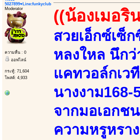
5027899♥Line:funkyclub
Moderator
((น้องเมอริน
สวยเอ็กซ์เซ็ก
หลงใหล นึกว
ความหื่น : 0
ออฟไลน์
แคทวอล์กเวที
กระทู้: 71,604
โพสต์: 4,933
นางงาม168-52
จากมอเอกชนเบ
ความหรูหรางด