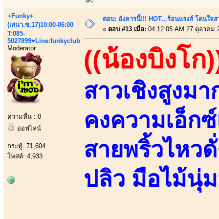
+Funky+
ตอบ: อังคารนี้!!! HOT...ร้อนแรงส์ โดนใจสว
(เสนา.ซ.17)10:00-06:00
«
ตอบ #13 เมื่อ:
04:12:05 AM 27 ตุลาคม 
T:085-
5027899♥Line:funkyclub
Moderator
((น้องบิงโก)
สาวเชิงสูงมา
คงความเอ็กซ์
ความหื่น : 0
ออฟไลน์
สายพริ้วไหวด
กระทู้: 71,604
โพสต์: 4,933
ปลิว มือไม้นุ