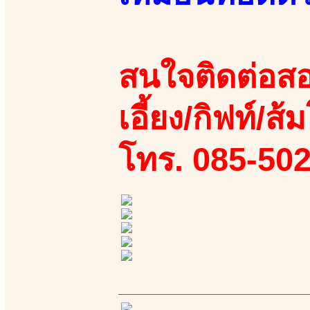
สนใจติดต่อสอ
เอี้ยง/กิฟท์/ส้
โทร. 085-50