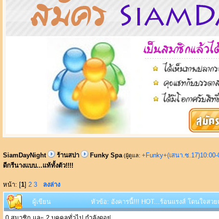
SiamDayNight
ร้านสปา
Funky Spa
+Funky+(เสนา.ซ.17)10:00-
(ผู้ดูแล:
ดีกรีนางแบบ...แท้ทั้งตัว!!!!
หน้า: [
1
]
2
3
ลงล่าง
ผู้เขียน
หัวข้อ: อังคารนี้!!! HOT...ร้อนแรงส์ โดนใจสวยแ
0 สมาชิก และ 2 บุคคลทั่วไป กำลังดูอยู่