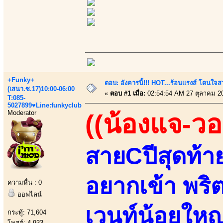
+Funky+
ตอบ: อังคารนี้!!! HOT...ร้อนแรงส์ โดนใจสว
(เสนา.ซ.17)10:00-06:00
«
ตอบ #1 เมื่อ:
02:54:54 AM 27 ตุลาคม 2
T:085-
5027899♥Line:funkyclub
Moderator
((น้องแจ-วอ
สายCปีสุดท้า
อยากเข้า พริต
ความหื่น : 0
ออฟไลน์
เวนท์น้อยใหญ
กระทู้: 71,604
โพสต์: 4,933