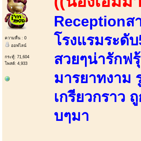
((น้องเอมม่า
Receptionสา
โรงแรมระดับ
ความหื่น : 0
ออฟไลน์
สวยๆน่ารักฟรุ้
กระทู้: 71,604
โพสต์: 4,933
มารยาทงาม ร
เกรียวกราว 
บๆมา