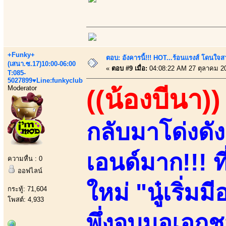
+Funky+
ตอบ: อังคารนี้!!! HOT...ร้อนแรงส์ โดนใจสว
(เสนา.ซ.17)10:00-06:00
«
ตอบ #9 เมื่อ:
04:08:22 AM 27 ตุลาคม 2
T:085-
5027899♥Line:funkyclub
Moderator
((น้องบีนา))
กลับมาโด่งดั
เอนด์มาก!!! ที
ความหื่น : 0
ออฟไลน์
ใหม่ "นู๋เริ่ม
กระทู้: 71,604
โพสต์: 4,933
พึ่งจบมอเอกชน