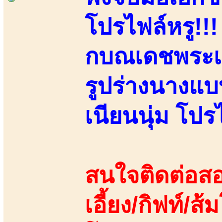
โปรไฟล์หรู!!
กบณเดชพระเอ
รูปร่างนางแบ
เนียนนุ่ม โปร
สนใจติดต่อสอ
เอี้ยง/กิฟท์/ส้