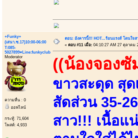
+Funky+
ตอบ: อังคารนี้!!! HOT...ร้อนแรงส์ โดนใจสว
(เสนา.ซ.17)10:00-06:00
«
ตอบ #11 เมื่อ:
04:10:27 AM 27 ตุลาคม 
T:085-
5027899♥Line:funkyclub
Moderator
((น้องจองซั
ขาวสะดุด สุดเ
สัดส่วน 35-2
ความหื่น : 0
ออฟไลน์
สาว!!! เนื้อแ
กระทู้: 71,604
โพสต์: 4,933