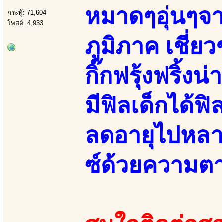
หมาดๆอุ่นๆจา
กระทู้: 71,604
โพสต์: 4,933
ภูมิภาค เชี่
กิ๊กฟรุ้งฟริ้ง
มีฟิลเด็กได้
ลดอายุไปหลาย
ซ์ด้วยความต