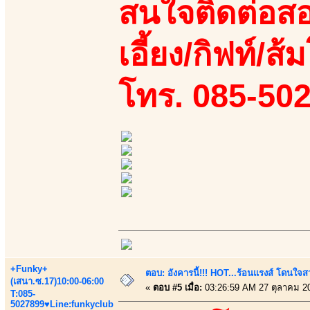
สนใจติดต่อสอ
เอี้ยง/กิฟท์/ส้
โทร. 085-50
+Funky+
ตอบ: อังคารนี้!!! HOT...ร้อนแรงส์ โดนใจสว
(เสนา.ซ.17)10:00-06:00
«
ตอบ #5 เมื่อ:
03:26:59 AM 27 ตุลาคม 2
T:085-
5027899♥Line:funkyclub