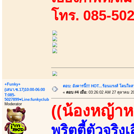
โทร. 085-50
+Funky+
ตอบ: อังคารนี้!!! HOT...ร้อนแรงส์ โดนใจสว
(เสนา.ซ.17)10:00-06:00
«
ตอบ #4 เมื่อ:
03:26:02 AM 27 ตุลาคม 2
T:085-
5027899♥Line:funkyclub
Moderator
((น้องหญ้า
พริตตี้ตัวจริง