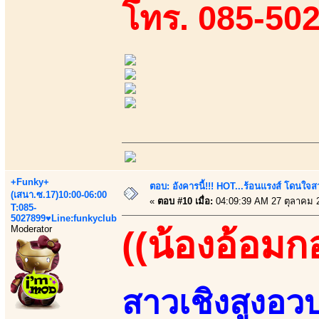
โทร. 085-50
+Funky+
ตอบ: อังคารนี้!!! HOT...ร้อนแรงส์ โดนใจสว
(เสนา.ซ.17)10:00-06:00
«
ตอบ #10 เมื่อ:
04:09:39 AM 27 ตุลาคม 
T:085-
5027899♥Line:funkyclub
Moderator
((น้องอ้อมก
สาวเชิงสูงอว