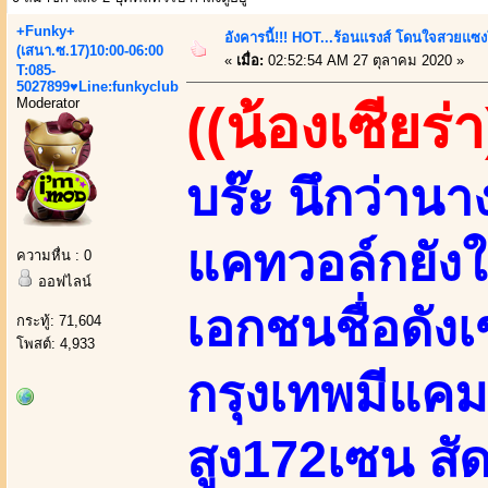
+Funky+
อังคารนี้!!! HOT...ร้อนแรงส์ โดนใจสวยแซงโค
(เสนา.ซ.17)10:00-06:00
«
เมื่อ:
02:52:54 AM 27 ตุลาคม 2020 »
T:085-
5027899♥Line:funkyclub
Moderator
((น้องเซียร่า
บร๊ะ นึกว่าน
แคทวอล์กยัง
ความหื่น : 0
ออฟไลน์
เอกชนชื่อดังเ
กระทู้: 71,604
โพสต์: 4,933
กรุงเทพมีแคม
สูง172เซน สัด