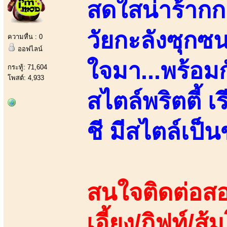
สดใสน่าร้ากก.
วัยกะลังซุกซน
ความหื่น : 0
ออฟไลน์
ใจมา...พร้อมกั
กระทู้: 71,604
โพสต์: 4,933
สไตล์พริตตี้ 
ชี มีสไตล์เป็
สนใจติดต่อสอ
เอี้ยง/กิฟท์/ส้