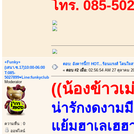
โทร. 085-50
+Funky+
ตอบ: อังคารนี้!!! HOT...ร้อนแรงส์ โดนใจสว
(เสนา.ซ.17)10:00-06:00
«
ตอบ #2 เมื่อ:
02:56:54 AM 27 ตุลาคม 2
T:085-
5027899♥Line:funkyclub
Moderator
((น้องข้าวเม
น่ารักงดงามมีเส
แย้มฮาเลเฮฮา
ความหื่น : 0
ออฟไลน์