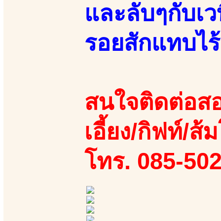
และลับๆกับเวท
รอยสักแทบไร้
สนใจติดต่อสอ
เอี้ยง/กิฟท์/ส้
โทร. 085-50