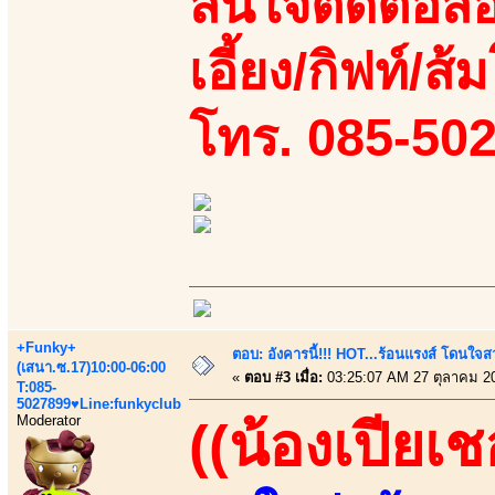
สนใจติดต่อสอ
เอี้ยง/กิฟท์/ส้
โทร. 085-50
+Funky+
ตอบ: อังคารนี้!!! HOT...ร้อนแรงส์ โดนใจสว
(เสนา.ซ.17)10:00-06:00
«
ตอบ #3 เมื่อ:
03:25:07 AM 27 ตุลาคม 2
T:085-
5027899♥Line:funkyclub
Moderator
((น้องเปียเช