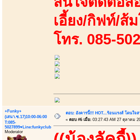
สนใจติดต่อสอ
เอี้ยง/กิฟท์/ส้
โทร. 085-50
+Funky+
ตอบ: อังคารนี้!!! HOT...ร้อนแรงส์ โดนใจสว
(เสนา.ซ.17)10:00-06:00
«
ตอบ #6 เมื่อ:
03:27:43 AM 27 ตุลาคม 2
T:085-
5027899♥Line:funkyclub
Moderator
((น้องลัคกี้))