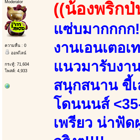
Moderator
((น้องพริกป่
แซ่บมากกกก!!
งานเอนเตอเทน
ความหื่น : 0
ออฟไลน์
แนวมารับงานเ
กระทู้: 71,604
โพสต์: 4,933
สนุกสนาน ขี้เล
โดนนนส์ <35-
เพรียว น่าฟัด