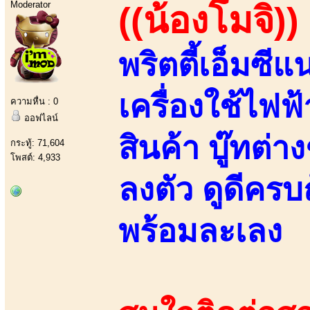
Moderator
((น้องโมจิ))
พริตตี้เอ็มซี
เครื่องใช้ไฟฟ
ความหื่น : 0
ออฟไลน์
สินค้า บู๊ทต่า
กระทู้: 71,604
โพสต์: 4,933
ลงตัว ดูดีครบ
พร้อมละเลง