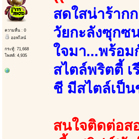
สดใสน่าร้ากก.
วัยกะลังซุกซน
ความหื่น : 0
ออฟไลน์
ใจมา...พร้อมกั
กระทู้: 71,668
โพสต์: 4,935
สไตล์พริตตี้ 
ชี มีสไตล์เป็
สนใจติดต่อสอ