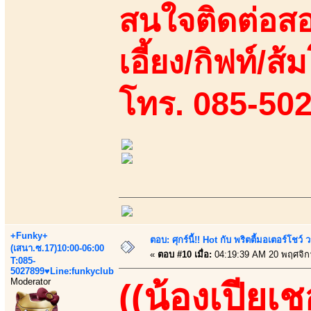
สนใจติดต่อสอ
เอี้ยง/กิฟท์/ส้
โทร. 085-50
+Funky+
ตอบ: ศุกร์นี้!! Hot กับ พริตตี้มอเตอร์โชว์
(เสนา.ซ.17)10:00-06:00
«
ตอบ #10 เมื่อ:
04:19:39 AM 20 พฤศจิก
T:085-
5027899♥Line:funkyclub
Moderator
((น้องเปียเช