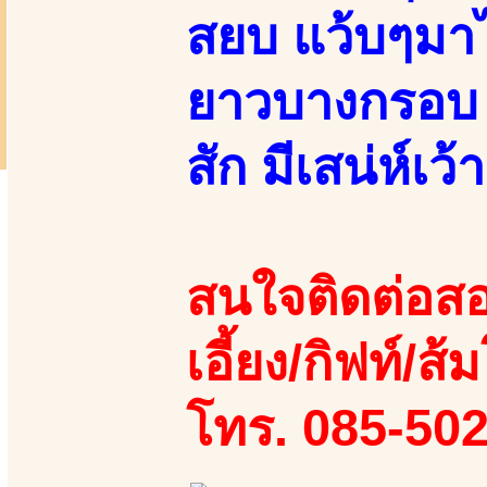
สยบ แว้บๆมาไอ
ยาวบางกรอบ 
สัก มีเสน่ห์
สนใจติดต่อสอ
เอี้ยง/กิฟท์/ส้
โทร. 085-50