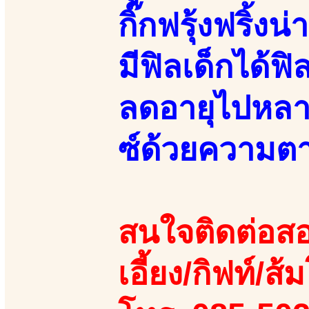
กิ๊กฟรุ้งฟริ้ง
มีฟิลเด็กได้
ลดอายุไปหลาย
ซ์ด้วยความต
สนใจติดต่อสอ
เอี้ยง/กิฟท์/ส้