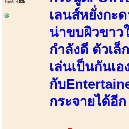
โพสต์: 4,935
เลนส์หยั่งกะดาร
น่าขบผิวขาวใ
กำลังดี ตัวเล็
เล่นเป็นกันเอ
กับEntertain
กระจายได้อีก