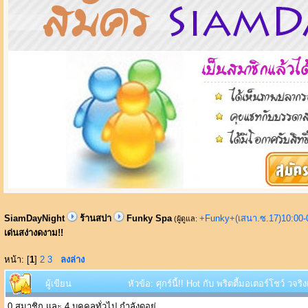
SiamDayNight
ร้านสปา
Funky Spa
+Funky+(เสนา.ซ.17)10:00-
(ผู้ดูแล:
เด่นสง่างดงาม!!
หน้า: [
1
]
2
3
ลงล่าง
ผู้เขียน
หัวข้อ: ศุกร์นี้!! Hot กับ พริตตี้มอเตอร์โชว์ วจ
0 สมาชิก และ 4 บุคคลทั่วไป กำลังดูอยู่