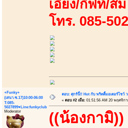
เอี้ยง/กิฟท์/ส้
โทร. 085-50
+Funky+
ตอบ: ศุกร์นี้!! Hot กับ พริตตี้มอเตอร์โชว์
(เสนา.ซ.17)10:00-06:00
«
ตอบ #2 เมื่อ:
01:51:56 AM 20 พฤศจิกา
T:085-
5027899♥Line:funkyclub
Moderator
((น้องกามิ))