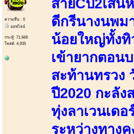
สายCปี2เสน่ห
ดีกรีนางนพม
ความหื่น : 0
ออฟไลน์
น้อยใหญ่ทั้ง
กระทู้: 71,668
โพสต์: 4,935
เข้ายากตอนบน
สะท้านทรวง 
ปี2020 กะลัง
ทุ่งลาเวนเดอ
ระหว่างทางค