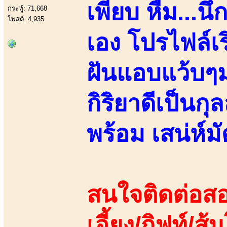
เพียบ หืม...น
กระทู้: 71,668
โพสต์: 4,935
เอง โปรไฟล์เ
ฝันแอบแว้บๆ
กิริยาดีเป็นก
พร้อม เสน่ห์มั
สนใจติดต่อสอ
เอี้ยง/กิฟท์/ส้