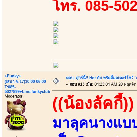
โทร. 085-50
+Funky+
ตอบ: ศุกร์นี้!! Hot กับ พริตตี้มอเตอร์โชว์
(เสนา.ซ.17)10:00-06:00
«
ตอบ #13 เมื่อ:
04:23:04 AM 20 พฤศจิก
T:085-
5027899♥Line:funkyclub
Moderator
((น้องลัคกี้))
มาลุคนางแบบ