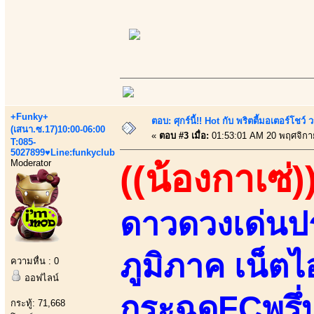
+Funky+
ตอบ: ศุกร์นี้!! Hot กับ พริตตี้มอเตอร์โชว์
(เสนา.ซ.17)10:00-06:00
«
ตอบ #3 เมื่อ:
01:53:01 AM 20 พฤศจิกา
T:085-
5027899♥Line:funkyclub
Moderator
((น้องกาเซ่)
ดาวดวงเด่นปร
ภูมิภาค เน็
ความหื่น : 0
ออฟไลน์
กระฉูดFCพรึ่
กระทู้: 71,668