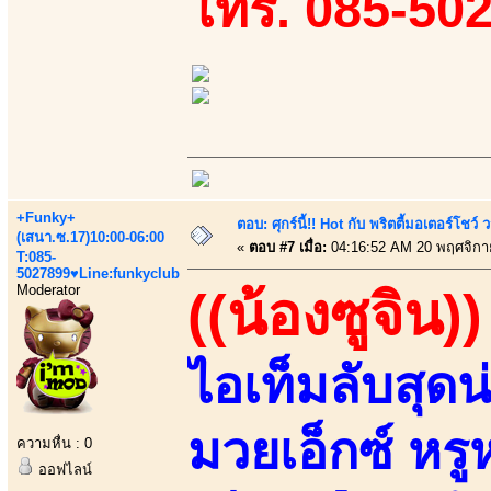
โทร. 085-50
+Funky+
ตอบ: ศุกร์นี้!! Hot กับ พริตตี้มอเตอร์โชว์
(เสนา.ซ.17)10:00-06:00
«
ตอบ #7 เมื่อ:
04:16:52 AM 20 พฤศจิกา
T:085-
5027899♥Line:funkyclub
Moderator
((น้องซูจิน))
ไอเท็มลับสุด
มวยเอ็กซ์ หร
ความหื่น : 0
ออฟไลน์