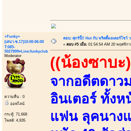
+Funky+
ตอบ: ศุกร์นี้!! Hot กับ พริตตี้มอเตอร์โชว์
(เสนา.ซ.17)10:00-06:00
«
ตอบ #5 เมื่อ:
01:54:54 AM 20 พฤศจิกา
T:085-
5027899♥Line:funkyclub
Moderator
((น้องซาบะ)
จากอดีตดาวมอ
อินเตอร์ ทั้งห
ความหื่น : 0
ออฟไลน์
แฟน ลุคนางแบบ
กระทู้: 71,668
โพสต์: 4,935