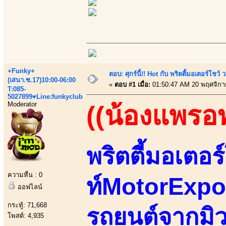
+Funky+
ตอบ: ศุกร์นี้!! Hot กับ พริตตี้มอเตอร์โชว์
(เสนา.ซ.17)10:00-06:00
«
ตอบ #1 เมื่อ:
01:50:47 AM 20 พฤศจิกา
T:085-
5027899♥Line:funkyclub
Moderator
((น้องแพรอ
พริตตี้มอเตอร
ความหื่น : 0
ท์MotorExpoม
ออฟไลน์
กระทู้: 71,668
รถยนต์จากมิว
โพสต์: 4,935