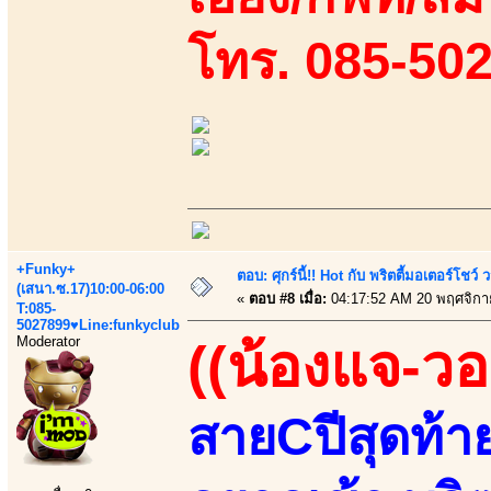
โทร. 085-50
+Funky+
ตอบ: ศุกร์นี้!! Hot กับ พริตตี้มอเตอร์โชว์
(เสนา.ซ.17)10:00-06:00
«
ตอบ #8 เมื่อ:
04:17:52 AM 20 พฤศจิกา
T:085-
5027899♥Line:funkyclub
Moderator
((น้องแจ-วอ
สายCปีสุดท้า