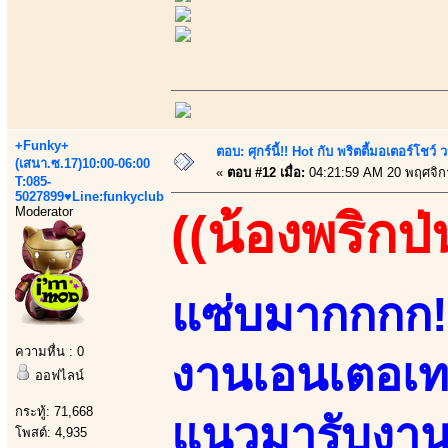
+Funky+
ตอบ: ศุกร์นี้!! Hot กับ พริตตี้มอเตอร์โชว์
(เสนา.ซ.17)10:00-06:00
«
ตอบ #12 เมื่อ:
04:21:59 AM 20 พฤศจิก
T:085-
5027899♥Line:funkyclub
Moderator
((น้องพริกป่
แซ่บมากกกก!!
ความหื่น : 0
งานเอนเตอเทน
ออฟไลน์
กระทู้: 71,668
แนวมารับงานเ
โพสต์: 4,935