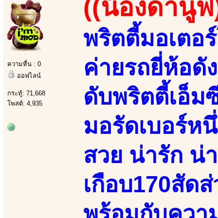
((น้องดานูฟ
พริตตี้มอเตอร์
ค่ายรถยี่ห้อด
ความหื่น : 0
ออฟไลน์
ดับพริตตี้เอ
กระทู้: 71,668
โพสต์: 4,935
มอรัดเบอร์หน
สวย น่ารัก น่
เกือบ170สัดส่
พร้อมกับความ