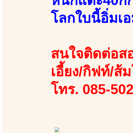
หนักแตะ40ก
โลกใบนี้อิ่มเอม
สนใจติดต่อสอ
เอี้ยง/กิฟท์/ส้
โทร. 085-50