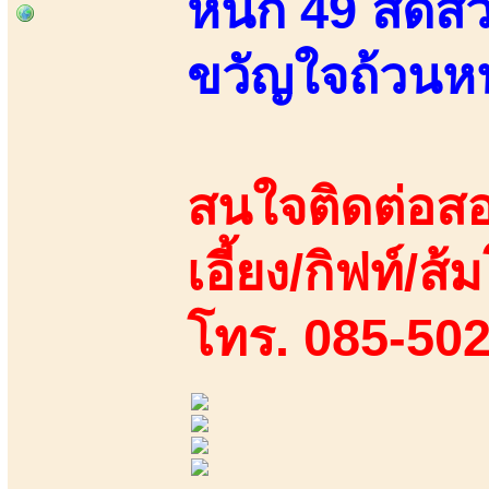
หนัก 49 สัดส่
ขวัญใจถ้วนหน
สนใจติดต่อสอ
เอี้ยง/กิฟท์/ส้
โทร. 085-50