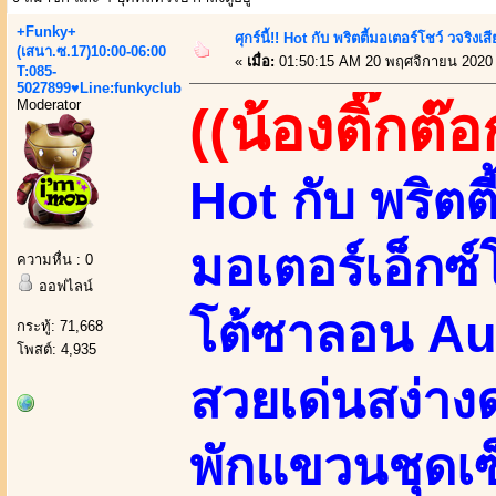
+Funky+
ศุกร์นี้!! Hot กับ พริตตี้มอเตอร์โชว์ วจริงเ
(เสนา.ซ.17)10:00-06:00
«
เมื่อ:
01:50:15 AM 20 พฤศจิกายน 2020
T:085-
5027899♥Line:funkyclub
Moderator
((น้องติ๊กต๊อ
Hot กับ พริต
มอเตอร์เอ็กซ
ความหื่น : 0
ออฟไลน์
โต้ซาลอน Aut
กระทู้: 71,668
โพสต์: 4,935
สวยเด่นสง่างด
พักแขวนชุดเซ