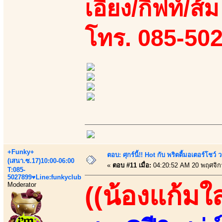
เอี้ยง/กิฟท์/ส้
โทร. 085-50
+Funky+
ตอบ: ศุกร์นี้!! Hot กับ พริตตี้มอเตอร์โชว์
(เสนา.ซ.17)10:00-06:00
«
ตอบ #11 เมื่อ:
04:20:52 AM 20 พฤศจิก
T:085-
5027899♥Line:funkyclub
Moderator
((น้องแก้มใ