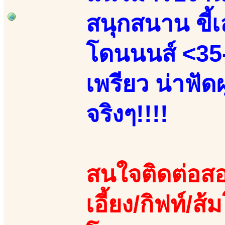
สนุกสนาน ขี้เล
โดนนนส์ <35-
เพรียว น่าฟัด
จริงๆ!!!!
สนใจติดต่อสอ
เอี้ยง/กิฟท์/ส้