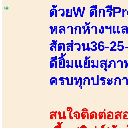
ด้วยW ดีกรีP
หลากห้างฯแล
สัดส่วน36-25-
ดียิ้มแย้มสุภ
ครบทุกประการ
สนใจติดต่อสอ