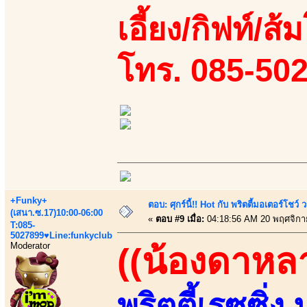
เอี้ยง/กิฟท์/ส้
โทร. 085-50
+Funky+
ตอบ: ศุกร์นี้!! Hot กับ พริตตี้มอเตอร์โชว์
(เสนา.ซ.17)10:00-06:00
«
ตอบ #9 เมื่อ:
04:18:56 AM 20 พฤศจิกา
T:085-
5027899♥Line:funkyclub
Moderator
((น้องดาหล
พริตตี้เรซซิ่