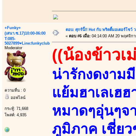
+Funky+
ตอบ: ศุกร์นี้!! Hot กับ พริตตี้มอเตอร์โชว์
(เสนา.ซ.17)10:00-06:00
«
ตอบ #6 เมื่อ:
04:14:00 AM 20 พฤศจิกา
T:085-
5027899♥Line:funkyclub
Moderator
((น้องข้าวเม
น่ารักงดงามมีเส
แย้มฮาเลเฮฮา
ความหื่น : 0
ออฟไลน์
หมาดๆอุ่นๆจา
กระทู้: 71,668
โพสต์: 4,935
ภูมิภาค เชี่