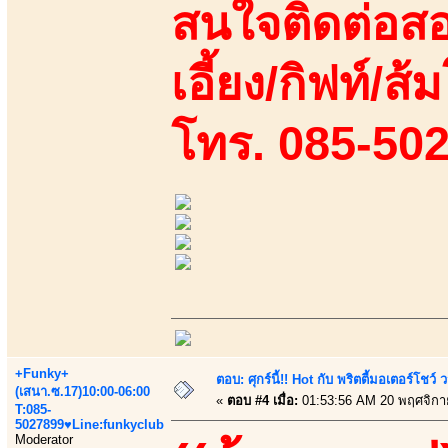
สนใจติดต่อสอ
เอี้ยง/กิฟท์/ส้
โทร. 085-50
+Funky+
ตอบ: ศุกร์นี้!! Hot กับ พริตตี้มอเตอร์โชว์
(เสนา.ซ.17)10:00-06:00
«
ตอบ #4 เมื่อ:
01:53:56 AM 20 พฤศจิกา
T:085-
5027899♥Line:funkyclub
Moderator