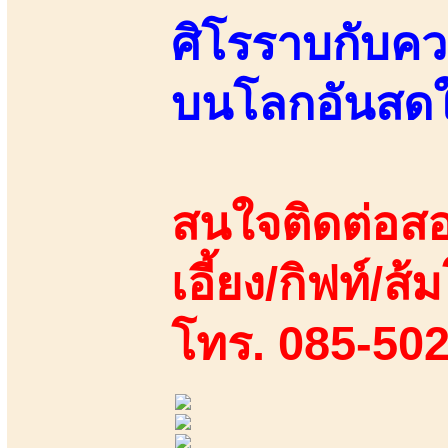
ศิโรราบกับคว
บนโลกอันส
สนใจติดต่อสอ
เอี้ยง/กิฟท์/ส้
โทร. 085-50