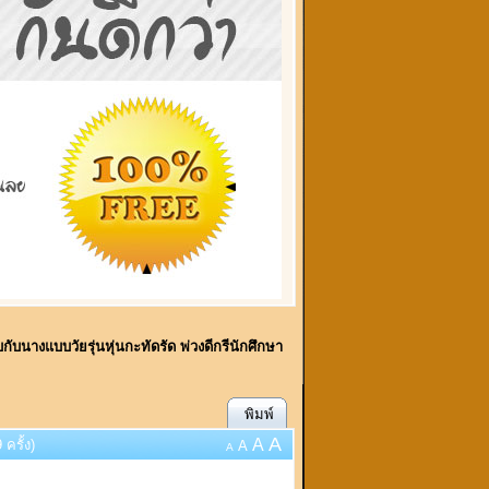
บกับนางแบบวัยรุ่นหุ่นกะทัดรัด พ่วงดีกรีนักศึกษา
พิมพ์
A
A
ครั้ง)
A
A