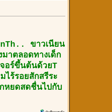
enTh.. ขาวเนียน
่องมาตลอดทางเด็ก
อร์ขึ้นต้นด้วยT
มไร้รอยสักสรีระ
ุกหยดสดชื่นไปกับ