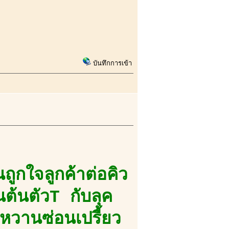
บันทึกการเข้า
นถูกใจลูกค้าต่อคิว
้นต้นตัวT กับลุค
หวานซ่อนเปรี้ยว