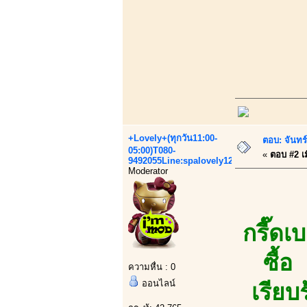
+Lovely+(ทุกวัน11:00-
ตอบ: จันทร์
05:00)T080-
«
ตอบ #2 เม
9492055Line:spalovely123
Moderator
กรี๊ดเ
ซื้อ
ความหื่น : 0
ออนไลน์
เรียบ