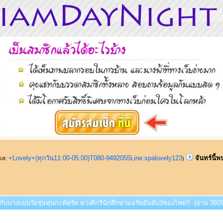
+Lovely+(ทุกวัน11:00-05:00)T080-9492055Line:spalovely123
จันทร์นี้พ
ูแล:
)
พบกับนางแบบวัยรุ่นหุ่นกะทัดรัด พ่วงดีกรีนักศึกษามอรัดอันดับ3ของไทย!! (อ่าน 3929 