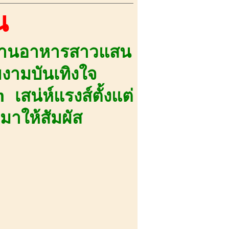
น
รร้านอาหารสาวแสน
ยงามบันเทิงใจ
สน่ห์แรงส์ตั้งแต่
าให้สัมผัส