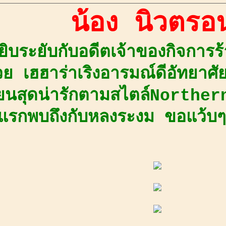
น้อง นิวตรอ
ยิบระยับกับอดีตเจ้าของกิจกา
ย เฮฮาร่าเริงอารมณ์ดีอัทยาศั
ยนสุดน่ารักตามสไตล์Northern เ
แรกพบถึงกับหลงระงม ขอแว้บๆม