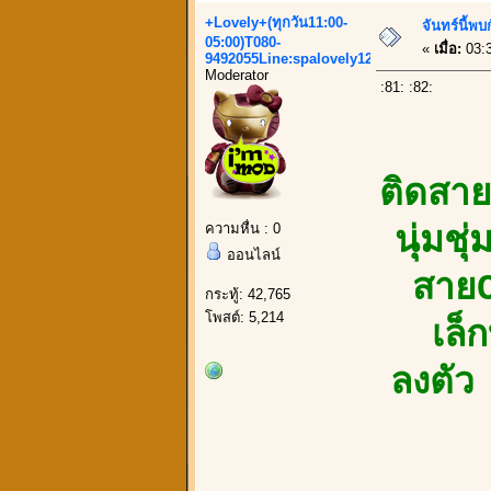
+Lovely+(ทุกวัน11:00-
จันทร์นี้พ
05:00)T080-
«
เมื่อ:
03:3
9492055Line:spalovely123
Moderator
:81: :82:
ติดสา
ความหื่น : 0
นุ่มช
ออนไลน์
สายC
กระทู้: 42,765
โพสต์: 5,214
เล็ก
ลงตัว