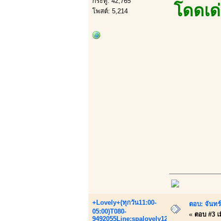
กระทู้: 42,765
โดดเด
โพสต์: 5,214
+Lovely+(ทุกวัน11:00-
ตอบ: จันทร์
05:00)T080-
«
ตอบ #3 เม
9492055Line:spalovely123