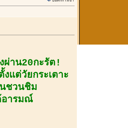
บันทึกการเข้า
่งผ่าน20กะรัต!
ั้งแต่วัยกระเตาะ
เล้นชวนชิม
้อารมณ์