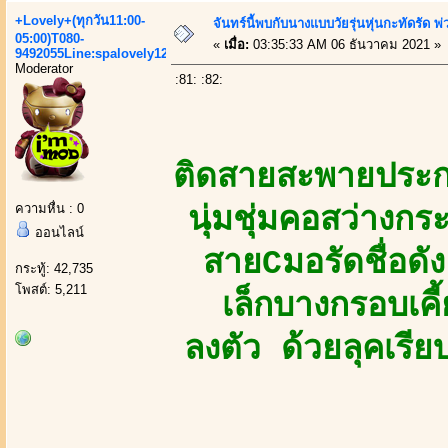
+Lovely+(ทุกวัน11:00-
จันทร์นี้พบกับนางแบบวัยรุ่นหุ่นกะทัดรัด 
05:00)T080-
«
เมื่อ:
03:35:33 AM 06 ธันวาคม 2021 »
9492055Line:spalovely123
Moderator
:81: :82:
ติดสายสะพายประ
ความหื่น : 0
นุ่มชุ่มคอสว่างก
ออนไลน์
สายCมอรัดชื่อดั
กระทู้: 42,735
โพสต์: 5,211
เล็กบางกรอบเคี้
ลงตัว ด้วยลุคเรี