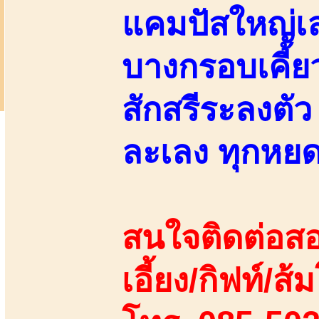
แคมปัสใหญ่เลย
บางกรอบเคี้ย
สักสรีระลงตัว
ละเลง ทุกหยด
สนใจติดต่อสอ
เอี้ยง/กิฟท์/ส้ม