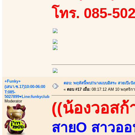
โทร. 085-50
+Funky+
ตอบ: พฤหัสนี้พบ!!นางแบบอิสระ สวยเป๊ะปังล
(เสนา.ซ.17)10:00-06:00
«
ตอบ #17 เมื่อ:
08:17:12 AM 10 พฤศจิกา
T:085-
5027899♥Line:funkyclub
Moderator
((น้องวอสก้า
สายO สาวออฟ