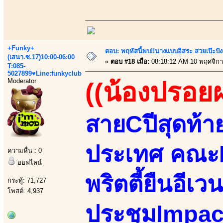
+Funky+
ตอบ: พฤหัสนี้พบ!!นางแบบอิสระ สวยเป๊ะปังล
(เสนา.ซ.17)10:00-06:00
«
ตอบ #18 เมื่อ:
08:18:12 AM 10 พฤศจิกา
T:085-
5027899♥Line:funkyclub
Moderator
((น้องปรอย
สายCปีสุดท้า
ประเทศ คณะBB
ความหื่น : 0
ออฟไลน์
พริตตี้ยืนอีเว
กระทู้: 71,727
โพสต์: 4,937
ประชุมImpac