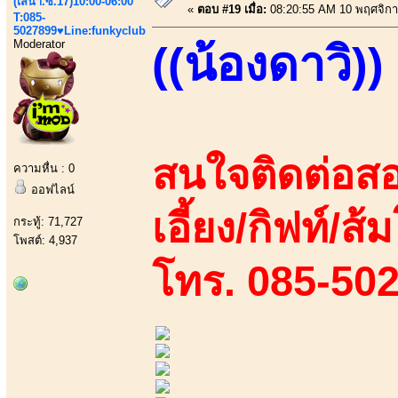
(เสนา.ซ.17)10:00-06:00
«
ตอบ #19 เมื่อ:
08:20:55 AM 10 พฤศจิกา
T:085-
5027899♥Line:funkyclub
Moderator
((น้องดาวิ))
สนใจติดต่อสอ
ความหื่น : 0
ออฟไลน์
เอี้ยง/กิฟท์/ส้ม
กระทู้: 71,727
โพสต์: 4,937
โทร. 085-50