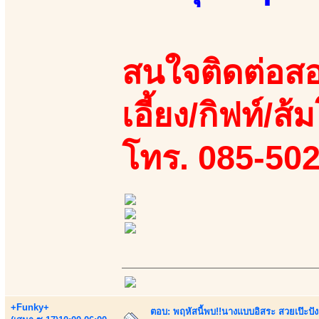
สนใจติดต่อสอ
เอี้ยง/กิฟท์/ส้ม
โทร. 085-50
+Funky+
ตอบ: พฤหัสนี้พบ!!นางแบบอิสระ สวยเป๊ะปังล