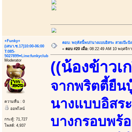
+Funky+
ตอบ: พฤหัสนี้พบ!!นางแบบอิสระ สวยเป๊ะปังล
(เสนา.ซ.17)10:00-06:00
«
ตอบ #20 เมื่อ:
08:22:49 AM 10 พฤศจิกา
T:085-
5027899♥Line:funkyclub
Moderator
((น้องข้าวเก
จากพริตตี้ยืน
นางแบบอิสระ
ความหื่น : 0
ออฟไลน์
บางกรอบพร้อมฟ
กระทู้: 71,727
โพสต์: 4,937