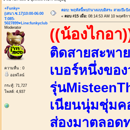
+Funky+
ตอบ: พฤหัสนี้พบ!!นางแบบอิสระ สวยเป๊ะปังล
(เสนา.ซ.17)10:00-06:00
«
ตอบ #15 เมื่อ:
08:14:53 AM 10 พฤศจิกา
T:085-
5027899♥Line:funkyclub
Moderator
((น้องไกอา)
ติดสายสะพา
เบอร์หนึ่งของ
ความหื่น : 0
ออฟไลน์
รุ่นMisteen
กระทู้: 71,727
โพสต์: 4,937
เนียนนุ่มชุ่ม
ส่องมาตลอดทา