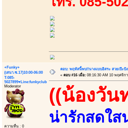
โทร. 085-50
+Funky+
ตอบ: พฤหัสนี้พบ!!นางแบบอิสระ สวยเป๊ะปังล
(เสนา.ซ.17)10:00-06:00
«
ตอบ #16 เมื่อ:
08:16:30 AM 10 พฤศจิกา
T:085-
5027899♥Line:funkyclub
Moderator
((น้องวัน
น่ารักสดใสน
ความหื่น : 0