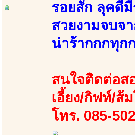
รอยสัก ลุคดี
สวยงามจบจาก
น่าร้ากกกทุกก
สนใจติดต่อสอ
เอี้ยง/กิฟท์/ส้ม
โทร. 085-50