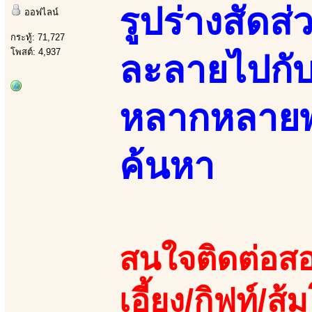
รูปร่างสัดส
ออฟไลน์
กระทู้: 71,727
โพสต์: 4,937
ละลายไปกับร
หลากหลายพร้
ค้นหา
สนใจติดต่อสอ
เอี้ยง/กิฟท์/ส้ม