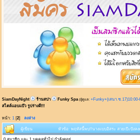
SiamDayNight
ร้านสปา
Funky Spa
+Funky+(เสนา.ซ.17)10:00-
(ผู้ดูแล:
สไตล์แอบแบ๊ว รูปร่างดี!!!
หน้า:
1
[
2
]
ลงล่าง
ผู้เขียน
หัวข้อ: พฤหัสนี้พบ!!นางแบบอิสระ สวยเป๊ะปังลงต
0 สมาชิก และ 1 บุคคลทั่วไป กำลังดูอยู่