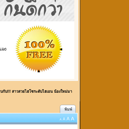
ี้พบกับ!!! สาวสวยไฮโซระดับไฮเอน น้องใหม่มา
พิมพ์
A
A
A
A