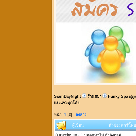
SiamDayNight
ร้านสปา
Funky Spa
(ผู้ด
แรงแซงทุกโค้ง
หน้า:
1
[
2
]
ลงล่าง
ผู้เขียน
หัวข้อ: ศุกร์นี
0 สมาชิก และ 1 บุคคลทั่วไป กำลังดูอยู่