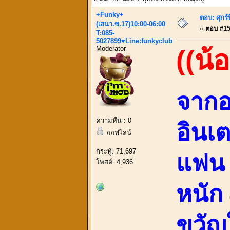
+Funky+
ตอบ: ศุกร
(เสนา.ซ.17)10:00-06:00
«
ตอบ #15 
T:085-
5027899♥Line:funkyclub
Moderator
((น้
จากอ
ความหื่น : 0
อินเต
ออฟไลน์
กระทู้: 71,697
แฟน 
โพสต์: 4,936
หนัก 
ขวัญ