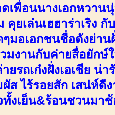
ดเพื่อนนางเอกหวานน
ม คุยเล่นเฮฮาร่าเริง 
ๆมอเอกชนชื่อดังย่านฝั
่วมงานกับค่ายสื่อยักษ
่ายรถเก๋งฝั่งเอเชีย น่
มผัส ไร้รอยสัก เสน่ห์
ใจทั้งเย็น&ร้อนชวนมาช