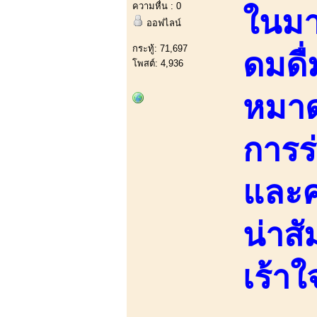
ความหื่น : 0
ในมา
ออฟไลน์
กระทู้: 71,697
ดมดื่
โพสต์: 4,936
หมาด
การร
และค
น่าสั
เร้า