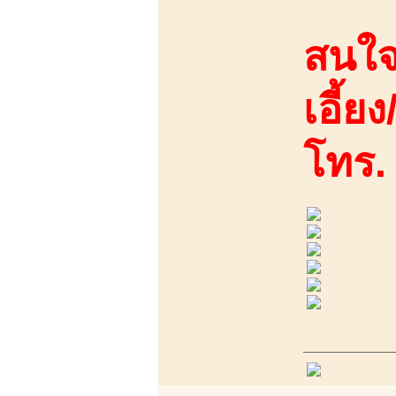
สนใจ
เอี้ยง
โทร.