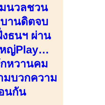
ุ่มนวลชวน
กับบานดิตจบ
่งธนฯ ผ่าน
์ใหญ่Play…
ารักหวานคม
ดีงามบวกความ
้อนกัน