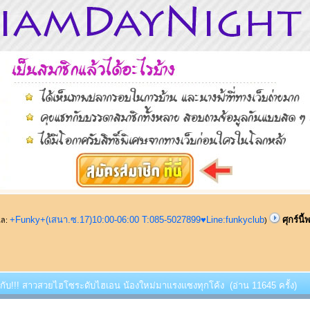
+Funky+(เสนา.ซ.17)10:00-06:00 T:085-5027899♥Line:funkyclub
ศุกร์น
ูแล:
)
้พบกับ!!! สาวสวยไฮโซระดับไฮเอน น้องใหม่มาแรงแซงทุกโค้ง (อ่าน 11645 ครั้ง)