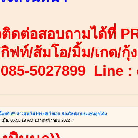
ติดต่อสอบถามได้ที่ PR
/กิฟท์/ส้มโอ/มิ้ม/เกด/กุ้ง
 085-5027899 Line :
์นี้พบกับ!!! สาวสวยไฮโซระดับไฮเอน น้องใหม่มาแรงแซงทุกโค้ง
เมื่อ:
05:53:19 AM 18 พฤศจิกายน 2022 »