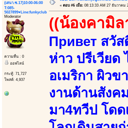
(เสนา.ซ.17)10:00-06:00
«
ตอบ #6 เมื่อ:
08:13:33 AM 27 ธันวาคม 
T:085-
5027899♥Line:funkyclub
Moderator
((น้องคามิล
Привет สวัสดี
ห่าว ปรีเวียด 
ความหื่น : 0
ออฟไลน์
อเมริกา ผิวข
กระทู้: 71,727
โพสต์: 4,937
งานด้านสังค
มา4ทวีป โดด
โลกเดินสายถ