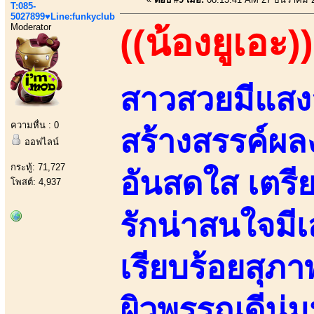
T:085-
5027899♥Line:funkyclub
Moderator
((น้องยูเอะ))
สาวสวยมีแสงส
ความหื่น : 0
สร้างสรรค์ผ
ออฟไลน์
กระทู้: 71,727
อันสดใส เตรีย
โพสต์: 4,937
รักน่าสนใจมี
เรียบร้อยสุภา
ผิวพรรณดีนุ่