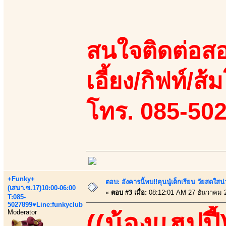
สนใจติดต่อสอ
เอี้ยง/กิฟท์/ส้ม
โทร. 085-50
+Funky+
ตอบ: อังคารนี้พบ!!คุนนู๋เด็กเรียน วัยสดใ
(เสนา.ซ.17)10:00-06:00
«
ตอบ #3 เมื่อ:
08:12:01 AM 27 ธันวาคม 
T:085-
5027899♥Line:funkyclub
Moderator
((น้องแฮปปี้