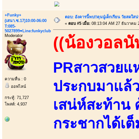
+Funky+
ตอบ: อังคารนี้พบ!!คุนนู๋เด็กเรียน วัยสดใ
(เสนา.ซ.17)10:00-06:00
«
ตอบ #5 เมื่อ:
08:13:04 AM 27 ธันวาคม 
T:085-
5027899♥Line:funkyclub
Moderator
((น้องวอลนั
PRสาวสวยแห่ง
ความหื่น : 0
ประกบมาแล้วส
ออฟไลน์
กระทู้: 71,727
เสน่ห์สะท้าน 
โพสต์: 4,937
กระชากได้เต็