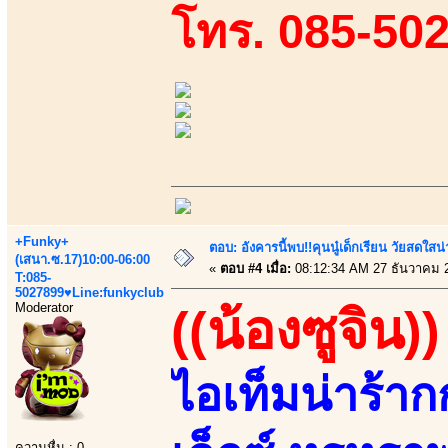
โทร. 085-50
+Funky+
ตอบ: อังคารนี้พบ!!คุนนู๋เด็กเรียน วัยสดใ
(เสนา.ซ.17)10:00-06:00
«
ตอบ #4 เมื่อ:
08:12:34 AM 27 ธันวาคม 
T:085-
5027899♥Line:funkyclub
Moderator
((น้องซูจิน))
ไอเท็มน่าร้
ความหื่น : 0