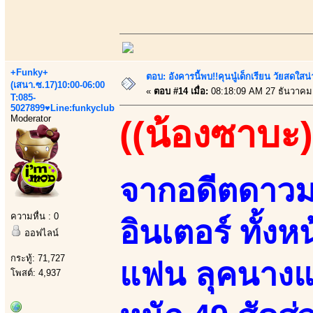
+Funky+
ตอบ: อังคารนี้พบ!!คุนนู๋เด็กเรียน วัยสดใ
(เสนา.ซ.17)10:00-06:00
«
ตอบ #14 เมื่อ:
08:18:09 AM 27 ธันวาคม
T:085-
5027899♥Line:funkyclub
Moderator
((น้องซาบะ)
จากอดีตดาวมอ
ความหื่น : 0
อินเตอร์ ทั้งห
ออฟไลน์
กระทู้: 71,727
แฟน ลุคนางแบบ
โพสต์: 4,937