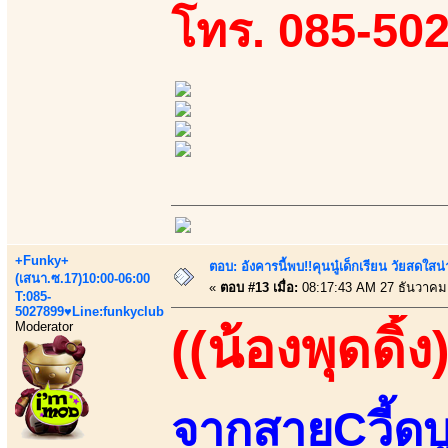
โทร. 085-50
+Funky+
ตอบ: อังคารนี้พบ!!คุนนู๋เด็กเรียน วัยสดใ
(เสนา.ซ.17)10:00-06:00
«
ตอบ #13 เมื่อ:
08:17:43 AM 27 ธันวาคม
T:085-
5027899♥Line:funkyclub
Moderator
((น้องพุดดิ้ง
จากสายCวี้ดบ