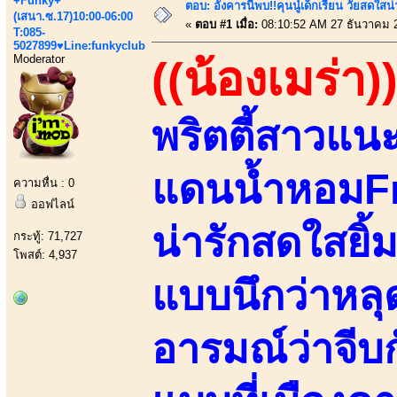
+Funky+
ตอบ: อังคารนี้พบ!!คุนนู๋เด็กเรียน วัยสดใ
(เสนา.ซ.17)10:00-06:00
«
ตอบ #1 เมื่อ:
08:10:52 AM 27 ธันวาคม 
T:085-
5027899♥Line:funkyclub
Moderator
((น้องเมร่า)
พริตตี้สาวแน
แดนน้ำหอมF
ความหื่น : 0
ออฟไลน์
น่ารักสดใสยิ้ม
กระทู้: 71,727
โพสต์: 4,937
แบบนึกว่าหล
อารมณ์ว่าจีบก