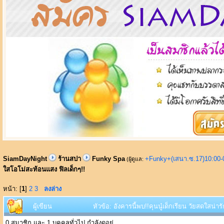
SiamDayNight
ร้านสปา
Funky Spa
+Funky+(เสนา.ซ.17)10:00-
(ผู้ดูแล:
ใสโอโม่สะท้อนแสง ฟิลเด็กๆ!!
หน้า: [
1
]
2
3
ลงล่าง
ผู้เขียน
หัวข้อ: อังคารนี้พบ!!คุนนู๋เด็กเรียน วัยสดใสน
0 สมาชิก และ 1 บุคคลทั่วไป กำลังดูอยู่