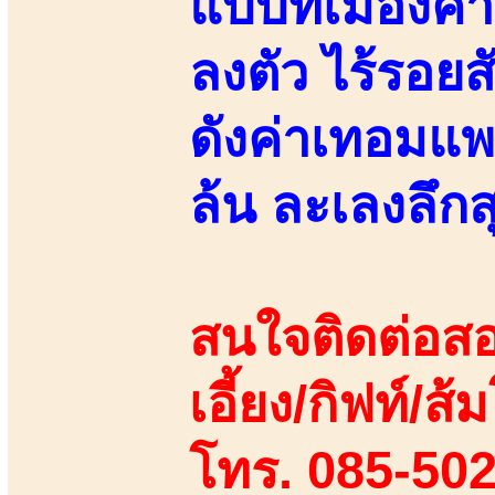
แบบที่เมืองค
ลงตัว ไร้รอยส
ดังค่าเทอมแพ
ล้น ละเลงลึกส
สนใจติดต่อสอ
เอี้ยง/กิฟท์/ส้ม
โทร. 085-50