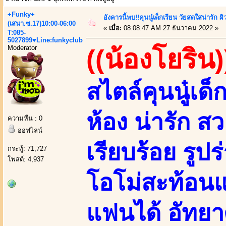
+Funky+
อังคารนี้พบ!!คุนนู๋เด็กเรียน วัยสดใสน่ารั
(เสนา.ซ.17)10:00-06:00
«
เมื่อ:
08:08:47 AM 27 ธันวาคม 2022 »
T:085-
5027899♥Line:funkyclub
Moderator
((น้องโยริน)
สไตล์คุนนู๋เด็
ห้อง น่ารัก 
ความหื่น : 0
ออฟไลน์
เรียบร้อย รู
กระทู้: 71,727
โพสต์: 4,937
โอโม่สะท้อนแส
แฟนได้ อัทยา