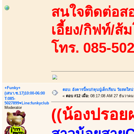
สนใจติดต่อสอ
เอี้ยง/กิฟท์/ส้ม
โทร. 085-50
+Funky+
ตอบ: อังคารนี้พบ!!คุนนู๋เด็กเรียน วัยสดใ
(เสนา.ซ.17)10:00-06:00
«
ตอบ #12 เมื่อ:
08:17:08 AM 27 ธันวาคม
T:085-
5027899♥Line:funkyclub
Moderator
((น้องปรอย
สาวน้อยสายCข