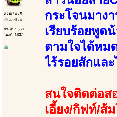
กระโจนมางานน
ความหื่น : 0
ออฟไลน์
เรียบร้อยพูดน
กระทู้: 71,727
โพสต์: 4,937
ตามใจได้หมด
ไร้รอยสักและ
สนใจติดต่อสอ
เอี้ยง/กิฟท์/ส้ม