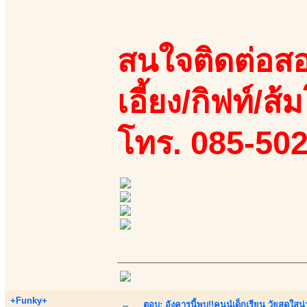
สนใจติดต่อสอ
เอี้ยง/กิฟท์/ส้ม
โทร. 085-50
+Funky+
ตอบ: อังคารนี้พบ!!คุนนู๋เด็กเรียน วัยสดใ