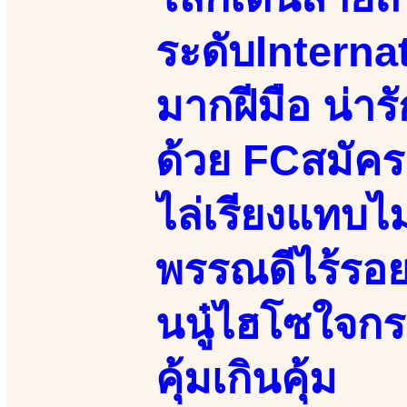
ระดับInternat
มากฝีมือ น่ารั
ด้วย FCสมัคร
ไล่เรียงแทบไม
พรรณดีไร้รอยส
นนู๋ไฮโซใจกระ
คุ้มเกินคุ้ม