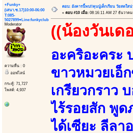
+Funky+
ตอบ: อังคารนี้พบ!!คุนนู๋เด็กเรียน วัยสดใ
(เสนา.ซ.17)10:00-06:00
«
ตอบ #10 เมื่อ:
08:16:11 AM 27 ธันวาคม
T:085-
5027899♥Line:funkyclub
Moderator
((น้องวันเดอ
อะคริอะคระ บ
ความหื่น : 0
ขาวหมวยเอ็กซ
ออฟไลน์
กระทู้: 71,727
เกรียวกราว บ
โพสต์: 4,937
ไร้รอยสัก พู
ได้เซียะ ลี