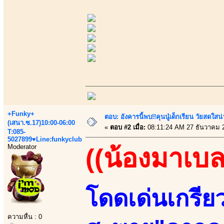
+Funky+
ตอบ: อังคารนี้พบ!!คุนนู๋เด็กเรียน วัยสดใ
(เสนา.ซ.17)10:00-06:00
«
ตอบ #2 เมื่อ:
08:11:24 AM 27 ธันวาคม 
T:085-
5027899♥Line:funkyclub
Moderator
((น้องมาเบล
โดดเด่นเกรีย
ความหื่น : 0