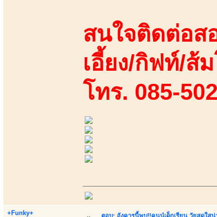
สนใจติดต่อสอ
เอี้ยง/กิฟท์/ส้ม
โทร. 085-50
+Funky+
ตอบ: อังคารนี้พบ!!คุนนู๋เด็กเรียน วัยสดใ