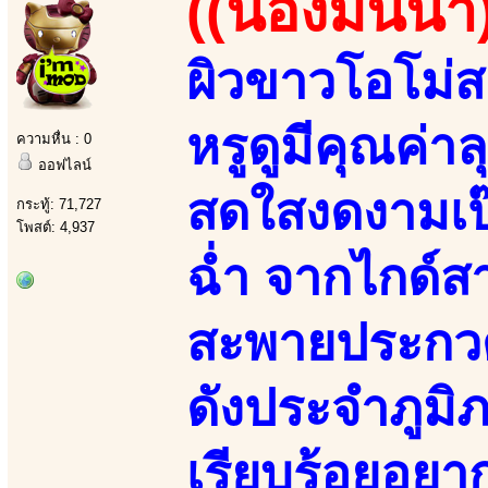
((น้องมินนา
ผิวขาวโอโม่ส
หรูดูมีคุณค่า
ความหื่น : 0
ออฟไลน์
สดใสงดงามเป๊
กระทู้: 71,727
โพสต์: 4,937
ฉ่ำ จากไกด์ส
สะพายประกวด
ดังประจำภูมิภ
เรียบร้อยอยาก