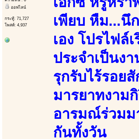
เอ็กซ์ หรูหร
ออฟไลน์
เพียบ หืม...น
กระทู้: 71,727
โพสต์: 4,937
เอง โปรไฟล์เ
ประจำเป็นงาน
รุกรับไร้รอยส
มารยาทงามกิร
อารมณ์ร่วมมา
กันทั้งวัน