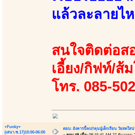
แล้วละลายไหล
สนใจติดต่อสอ
เอี้ยง/กิฟท์/ส้ม
โทร. 085-50
+Funky+
ตอบ: อังคารนี้พบ!!คุนนู๋เด็กเรียน วัยสดใ
(เสนา.ซ.17)10:00-06:00
«
ตอบ #9 เมื่อ:
08:15:41 AM 27 ธันวาคม 