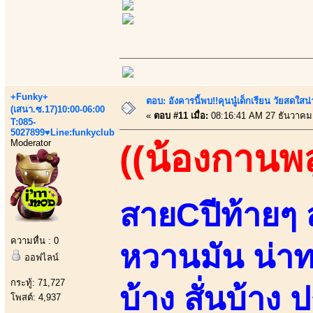
+Funky+
ตอบ: อังคารนี้พบ!!คุนนู๋เด็กเรียน วัยสดใ
(เสนา.ซ.17)10:00-06:00
«
ตอบ #11 เมื่อ:
08:16:41 AM 27 ธันวาคม
T:085-
5027899♥Line:funkyclub
Moderator
((น้องกานพล
สายCปีท้ายๆ ส
ความหื่น : 0
หวานมัน น่า
ออฟไลน์
กระทู้: 71,727
บ้าง สั่นบ้าง
โพสต์: 4,937