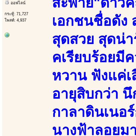
สะพาย"ดาวค
ออฟไลน์
กระทู้: 71,727
เอกชนชื่อดัง
โพสต์: 4,937
สุดสวย สุดน่า
คเรียบร้อยมี
หวาน ฟังแค่เส
อายุสิบกว่า น
กาลาดินเนอร์
นางฟ้าลอยม