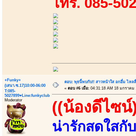
โทร. 085-50
+Funky+
ตอบ: พุธนี้พบกับ!! สาวหน้าใส อกอึ๋ม ไหลลื
(เสนา.ซ.17)10:00-06:00
«
ตอบ #6 เมื่อ:
04:31:18 AM 18 มกราคม 
T:085-
5027899♥Line:funkyclub
Moderator
((น้องดีไซน์
น่ารักสดใสก