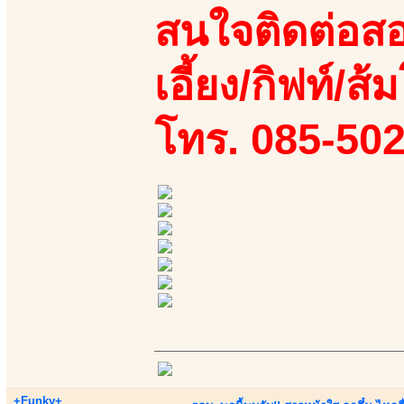
สนใจติดต่อสอ
เอี้ยง/กิฟท์/ส้ม
โทร. 085-50
+Funky+