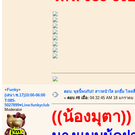
+Funky+
ตอบ: พุธนี้พบกับ!! สาวหน้าใส อกอึ๋ม ไหลลื
(เสนา.ซ.17)10:00-06:00
«
ตอบ #8 เมื่อ:
04:32:45 AM 18 มกราคม 
T:085-
5027899♥Line:funkyclub
Moderator
((น้องมุตา))