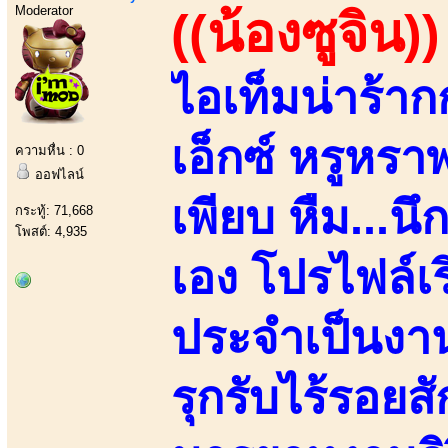
Moderator
((น้องซูจิน))
ไอเท็มน่าร้
เอ็กซ์ หรูหร
ความหื่น : 0
ออฟไลน์
เพียบ หืม...น
กระทู้: 71,668
โพสต์: 4,935
เอง โปรไฟล์เ
ประจำเป็นงาน
รุกรับไร้รอยส