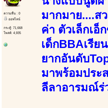
นางแบบนู้ด
มากมาย....สว
ความหื่น : 0
ออฟไลน์
ค่า ตัวเล็กเอ็
กระทู้: 71,668
โพสต์: 4,935
เด็กBBAเรียน
ยากอันดับTopต
มาพร้อมประสบ
ลีลาอารมณ์ร