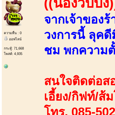
((น้องวิปปิ้ง)
จากเจ้าของร้
วงการนี้ ลุค
ความหื่น : 0
ออฟไลน์
ชม พกความตั้
กระทู้: 71,668
โพสต์: 4,935
สนใจติดต่อสอ
เอี้ยง/กิฟท์/ส้ม
โทร. 085-50