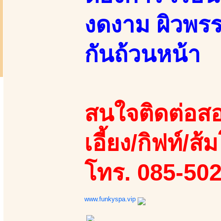
งดงาม ผิวพรรณ
กันถ้วนหน้า
สนใจติดต่อสอ
เอี้ยง/กิฟท์/ส้ม
โทร. 085-50
www.funkyspa.vip