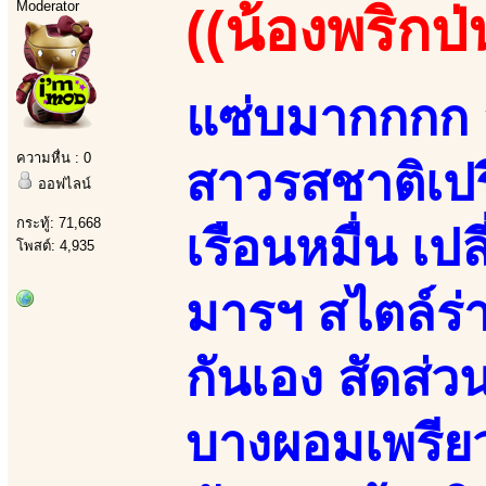
Moderator
((น้องพริกป่
แซ่บมากกกก ส
ความหื่น : 0
สาวรสชาติเปร
ออฟไลน์
กระทู้: 71,668
เรือนหมื่น เ
โพสต์: 4,935
มารฯ สไตล์ร่า
กันเอง สัดส่
บางผอมเพรียว 