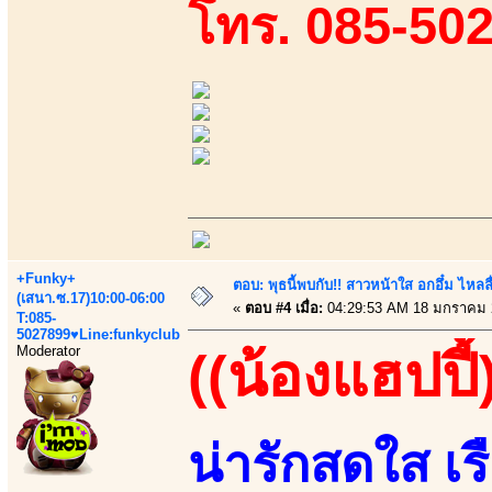
โทร. 085-50
+Funky+
ตอบ: พุธนี้พบกับ!! สาวหน้าใส อกอึ๋ม ไหลลื
(เสนา.ซ.17)10:00-06:00
«
ตอบ #4 เมื่อ:
04:29:53 AM 18 มกราคม 
T:085-
5027899♥Line:funkyclub
Moderator
((น้องแฮปปี้
น่ารักสดใส เร