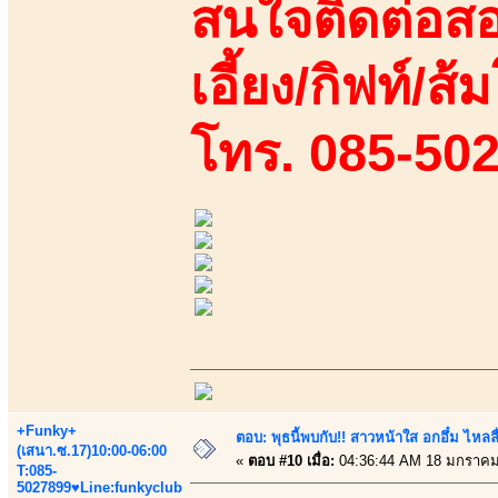
สนใจติดต่อสอ
เอี้ยง/กิฟท์/ส้ม
โทร. 085-50
+Funky+
ตอบ: พุธนี้พบกับ!! สาวหน้าใส อกอึ๋ม ไหลลื
(เสนา.ซ.17)10:00-06:00
«
ตอบ #10 เมื่อ:
04:36:44 AM 18 มกราคม
T:085-
5027899♥Line:funkyclub