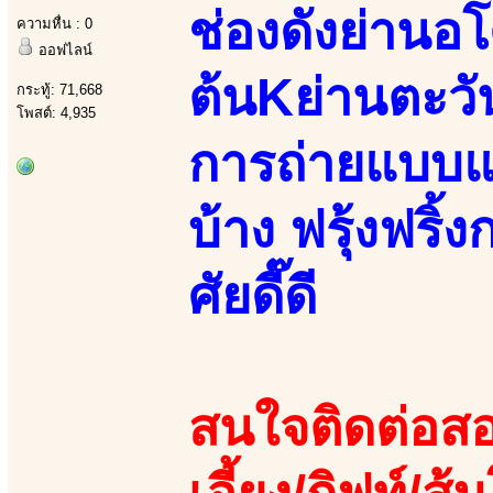
ช่องดังย่านอโ
ความหื่น : 0
ออฟไลน์
ต้นKย่านตะว
กระทู้: 71,668
โพสต์: 4,935
การถ่ายแบบแฟ
บ้าง ฟรุ้งฟริ้ง
ศัยดี๊ดี
สนใจติดต่อสอ