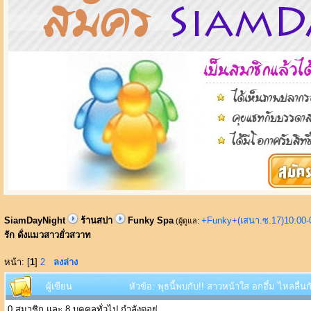
SiamDayNight
ร้านสปา
Funky Spa
+Funky+(เสนา.ซ.17)10:00-
(ผู้ดูแล:
รัก ดั่งแมวสาวยั่วสวาท
หน้า: [
1
]
2
ลงล่าง
ผู้เขียน
หัวข้อ: พุธนี้พบกับ!! สาวหน้าใส อกอึ๋ม ไหลลื่น
0 สมาชิก และ 8 บุคคลทั่วไป กำลังดูอยู่