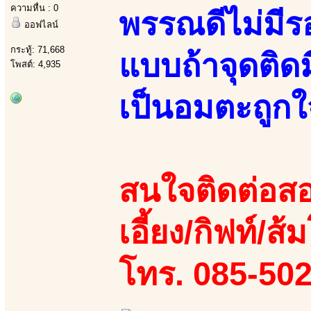
ความหื่น : 0
พรรณดีไม่มีร
ออฟไลน์
กระทู้: 71,668
แบบถ้าจุดติดมี
โพสต์: 4,935
เป็นอมตะถูกใ
สนใจติดต่อสอ
เอี้ยง/กิฟท์/ส้ม
โทร. 085-50