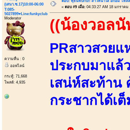
ตอบ: พุธนี้พบกับ!! สาวหน้าใส อกอึ๋ม ไหลลื
(เสนา.ซ.17)10:00-06:00
«
ตอบ #9 เมื่อ:
04:33:27 AM 18 มกราคม 
T:085-
5027899♥Line:funkyclub
Moderator
((น้องวอลนั
PRสาวสวยแห่ง
ความหื่น : 0
ประกบมาแล้วส
ออฟไลน์
กระทู้: 71,668
เสน่ห์สะท้าน 
โพสต์: 4,935
กระชากได้เต็