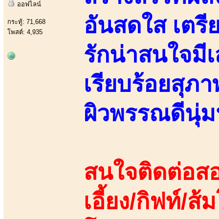
ออฟไลน์
อันสดใส เตรีย
กระทู้: 71,668
โพสต์: 4,935
รักน่าสนใจมี
เรียบร้อยสุภา
ผิวพรรณดีนุ่
สนใจติดต่อสอ
เอี้ยง/กิฟท์/ส้ม