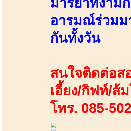
มารยาทงามกิร
อารมณ์ร่วมมา
กันทั้งวัน
สนใจติดต่อสอ
เอี้ยง/กิฟท์/ส้ม
โทร. 085-50