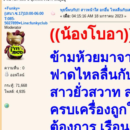
+Funky+
พุธนี้พบกับ!! สาวหน้าใส อกอึ๋ม ไหลลื่นกับเ
(เสนา.ซ.17)10:00-06:00
«
เมื่อ:
04:15:16 AM 18 มกราคม 2023 »
T:085-
5027899♥Line:funkyclub
Moderator
((น้องโบอา)
ข้ามห้วยมาจ
ความหื่น : 0
ฟาดไหลลื่นกับ
ออฟไลน์
กระทู้: 71,668
สาวยั่วสวาท
โพสต์: 4,935
ครบเครื่องถ
ต้องการ เรือน