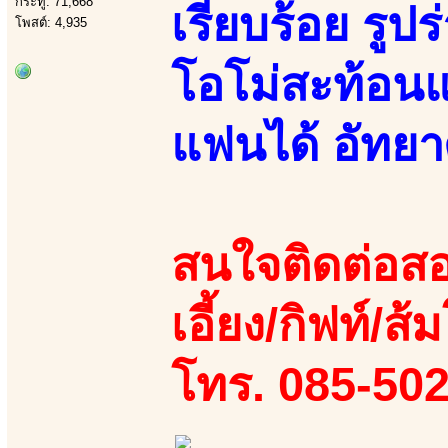
กระทู้: 71,668
เรียบร้อย รู
โพสต์: 4,935
โอโม่สะท้อนแส
แฟนได้ อัทยา
สนใจติดต่อสอ
เอี้ยง/กิฟท์/ส้ม
โทร. 085-50