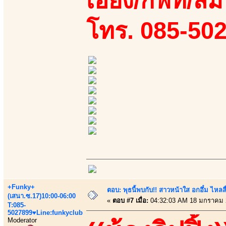
เอี้ยง/กิฟท์/ส้ม
โทร. 085-50
+Funky+
ตอบ: พุธนี้พบกับ!! สาวหน้าใส อกอึ๋ม ไหลลื
(เสนา.ซ.17)10:00-06:00
«
ตอบ #7 เมื่อ:
04:32:03 AM 18 มกราคม 
T:085-
5027899♥Line:funkyclub
Moderator