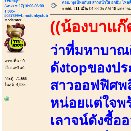
+Funky+
ตอบ: พุธนี้พบกับ!! สาวหน้าใส อกอึ๋ม ไหลลื
(เสนา.ซ.17)10:00-06:00
«
ตอบ #11 เมื่อ:
04:38:05 AM 18 มกราคม
T:085-
5027899♥Line:funkyclub
Moderator
((น้องบาแก๊
ว่าที่มหาบาณ
ความหื่น : 0
ดังtopของประ
ออฟไลน์
กระทู้: 71,668
สาวออฟฟิศพล
โพสต์: 4,935
หน่อยแต่ใจพร้
เลาจน์ดังซื้อ