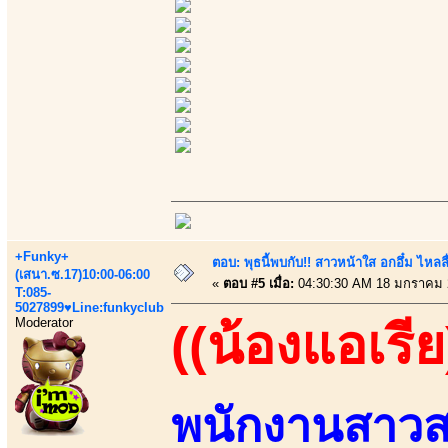
+Funky+
ตอบ: พุธนี้พบกับ!! สาวหน้าใส อกอึ๋ม ไหลลื
(เสนา.ซ.17)10:00-06:00
«
ตอบ #5 เมื่อ:
04:30:30 AM 18 มกราคม 
T:085-
5027899♥Line:funkyclub
Moderator
((น้องแอเรีย
พนักงานสาวส