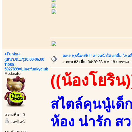
+Funky+
ตอบ: พุธนี้พบกับ!! สาวหน้าใส อกอึ๋ม ไหลลื
(เสนา.ซ.17)10:00-06:00
«
ตอบ #2 เมื่อ:
04:26:56 AM 18 มกราคม 
T:085-
5027899♥Line:funkyclub
Moderator
((น้องโยริน)
สไตล์คุนนู๋เด็
ความหื่น : 0
ห้อง น่ารัก 
ออฟไลน์