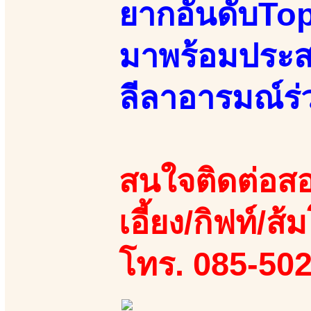
ยากอันดับTopต
มาพร้อมประสบ
ลีลาอารมณ์ร
สนใจติดต่อสอ
เอี้ยง/กิฟท์/ส้ม
โทร. 085-50