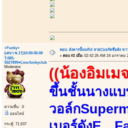
+Funky+
ตอบ: อังคารนี้พบกับ! สายCมอรัดชื่อดัง ขา
(เสนา.ซ.17)10:00-06:00
«
ตอบ #2 เมื่อ:
02:42:26 AM 24 มกราคม 
T:085-
5027899♥Line:funkyclub
Moderator
((น้องอิมเมจ
ขึ้นชั้นนางแ
วอล์กSupermo
ความหื่น : 0
ออนไลน์
เบอร์ดังE…
กระทู้: 71,637