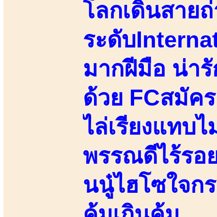
โลกเดินสายถ
ระดับInternat
มากฝีมือ น่ารั
ด้วย FCสมัคร
ไล่เรียงแทบไม
พรรณดีไร้รอยส
นนู๋ไฮโซใจกระ
คุ้มเกินคุ้ม