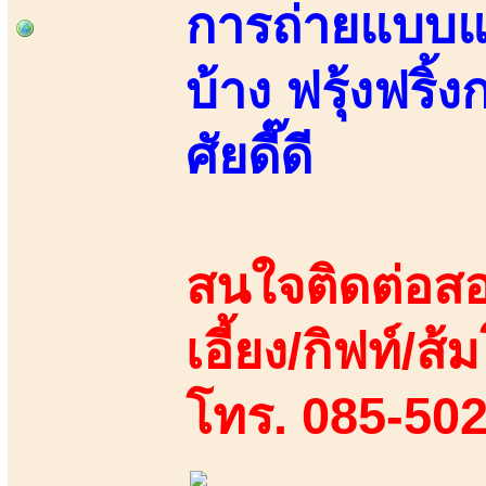
การถ่ายแบบแฟ
บ้าง ฟรุ้งฟริ้ง
ศัยดี๊ดี
สนใจติดต่อสอ
เอี้ยง/กิฟท์/ส้ม
โทร. 085-50