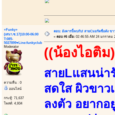
+Funky+
ตอบ: อังคารนี้พบกับ! สายCมอรัดชื่อดัง ขา
(เสนา.ซ.17)10:00-06:00
«
ตอบ #6 เมื่อ:
02:46:55 AM 24 มกราคม 
T:085-
5027899♥Line:funkyclub
Moderator
((น้องไอติม)
สายLแสนน่ารั
ความหื่น : 0
สดใส ผิวขาวเ
ออนไลน์
กระทู้: 71,637
ลงตัว อยากอยู
โพสต์: 4,934