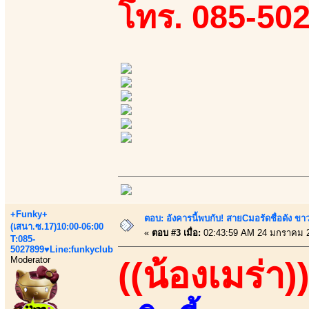
โทร. 085-50
+Funky+
ตอบ: อังคารนี้พบกับ! สายCมอรัดชื่อดัง ขา
(เสนา.ซ.17)10:00-06:00
«
ตอบ #3 เมื่อ:
02:43:59 AM 24 มกราคม 
T:085-
5027899♥Line:funkyclub
Moderator
((น้องเมร่า)