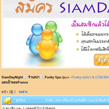
SiamDayNight
ร้านสปา
Funky Spa
+Funky+(เสนา.ซ.17)10:00-
(ผู้ดูแล:
แดนน้ำหอมFrance
หน้า: [
1
]
2
ลงล่าง
ผู้เขียน
หัวข้อ: อังคารนี้พบกับ ]พริตตี้สาวแนะนำสินค
0 สมาชิก และ 1 บุคคลทั่วไป กำลังดูอยู่