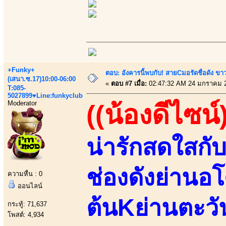
+Funky+
ตอบ: อังคารนี้พบกับ! สายCมอรัดชื่อดัง ขา
(เสนา.ซ.17)10:00-06:00
«
ตอบ #7 เมื่อ:
02:47:32 AM 24 มกราคม 
T:085-
5027899♥Line:funkyclub
Moderator
((น้องดีไซน์
น่ารักสดใสก
ช่องดังย่านอโ
ความหื่น : 0
ออนไลน์
ต้นKย่านตะว
กระทู้: 71,637
โพสต์: 4,934