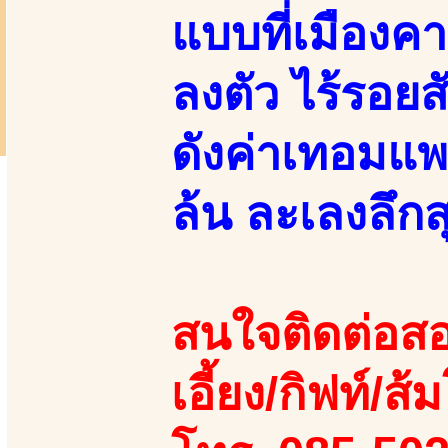
แบบที่เมืองค
ลงตัว ไร้รอยส
ดังค่าเทอมแพ
ล้น ละเลงลึกส
สนใจติดต่อสอ
เอี้ยง/กิฟท์/ส้ม