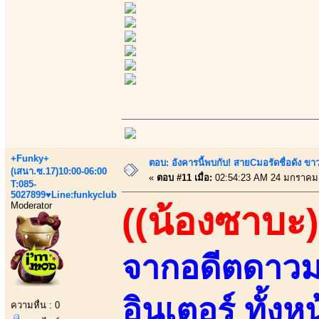
+Funky+
ตอบ: อังคารนี้พบกับ! สายCมอรัดชื่อดัง ขา
(เสนา.ซ.17)10:00-06:00
«
ตอบ #11 เมื่อ:
02:54:23 AM 24 มกราคม
T:085-
5027899♥Line:funkyclub
Moderator
((น้องซาบะ)
จากอดีตดาวมอ
อินเตอร์ ทั้งห
ความหื่น : 0