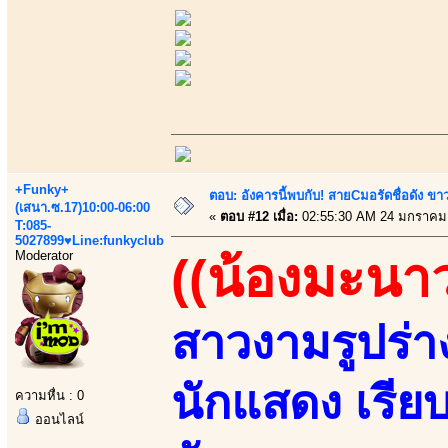
+Funky+
ตอบ: อังคารนี้พบกับ! สายCมอรัดชื่อดัง ขา
(เสนา.ซ.17)10:00-06:00
«
ตอบ #12 เมื่อ:
02:55:30 AM 24 มกราคม
T:085-
5027899♥Line:funkyclub
Moderator
((น้องมะนาว
สาวงามรูปร่
นักแสดง เรียบ
ความหื่น : 0
ออนไลน์