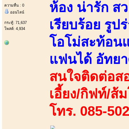
ห้อง น่ารัก 
ความหื่น : 0
ออนไลน์
เรียบร้อย รู
กระทู้: 71,637
โพสต์: 4,934
โอโม่สะท้อนแส
แฟนได้ อัทยา
สนใจติดต่อสอ
เอี้ยง/กิฟท์/ส้ม
โทร. 085-50