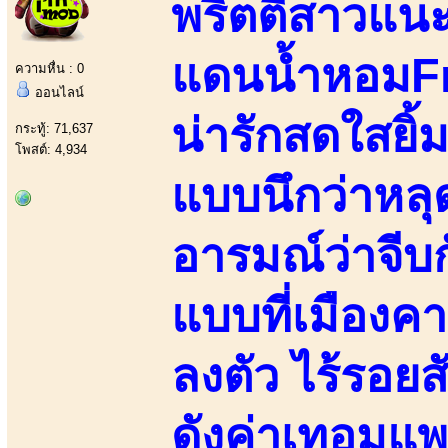
พริตตี้สาวแน
แดนน้ำหอมF
ความหื่น : 0
ออนไลน์
น่ารักสดใสยิ้ม
กระทู้: 71,637
โพสต์: 4,934
แบบนึกว่าหล
อารมณ์ว่าจีบก
แบบที่เมืองค
ลงตัว ไร้รอยส
ดังค่าเทอมแพ