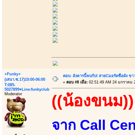
+Funky+
ตอบ: อังคารนี้พบกับ! สายCมอรัดชื่อดัง ขา
(เสนา.ซ.17)10:00-06:00
«
ตอบ #8 เมื่อ:
02:51:49 AM 24 มกราคม 
T:085-
5027899♥Line:funkyclub
Moderator
((น้องขนม))
จาก Call Cen