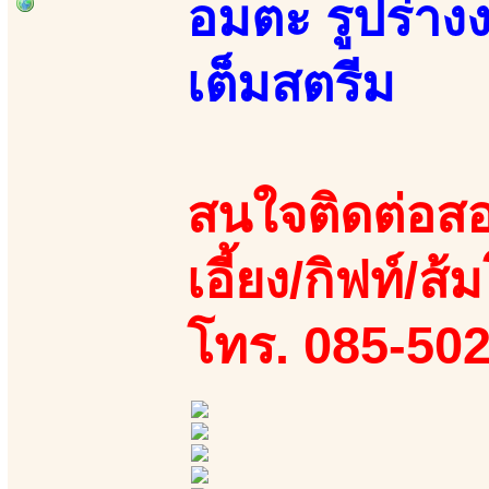
อมตะ รูปร่า
เต็มสตรีม
สนใจติดต่อสอ
เอี้ยง/กิฟท์/ส้ม
โทร. 085-50