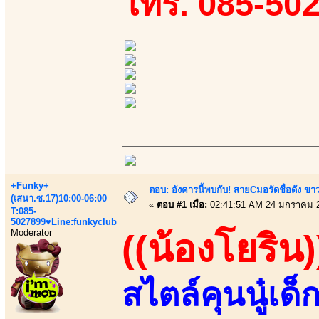
โทร. 085-50
+Funky+
ตอบ: อังคารนี้พบกับ! สายCมอรัดชื่อดัง ขา
(เสนา.ซ.17)10:00-06:00
«
ตอบ #1 เมื่อ:
02:41:51 AM 24 มกราคม 
T:085-
5027899♥Line:funkyclub
Moderator
((น้องโยริน)
สไตล์คุนนู๋เด็