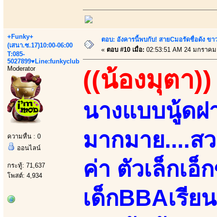
+Funky+
ตอบ: อังคารนี้พบกับ! สายCมอรัดชื่อดัง ขา
(เสนา.ซ.17)10:00-06:00
«
ตอบ #10 เมื่อ:
02:53:51 AM 24 มกราคม
T:085-
5027899♥Line:funkyclub
Moderator
((น้องมุตา))
นางแบบนู้ด
มากมาย....สว
ความหื่น : 0
ออนไลน์
ค่า ตัวเล็กเอ็
กระทู้: 71,637
โพสต์: 4,934
เด็กBBAเรียน