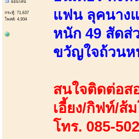
ออนไลน์
แฟน ลุคนางแบบ
กระทู้: 71,637
โพสต์: 4,934
หนัก 49 สัดส่
ขวัญใจถ้วนหน
สนใจติดต่อสอ
เอี้ยง/กิฟท์/ส้ม
โทร. 085-50