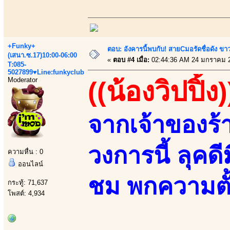
+Funky+
ตอบ: อังคารนี้พบกับ! สายCมอรัดชื่อดัง ขา
(เสนา.ซ.17)10:00-06:00
«
ตอบ #4 เมื่อ:
02:44:36 AM 24 มกราคม 
T:085-
5027899♥Line:funkyclub
Moderator
((น้องวิปปิ้ง)
จากเจ้าของร้
วงการนี้ ลุค
ความหื่น : 0
ออนไลน์
ชม พกความตั้
กระทู้: 71,637
โพสต์: 4,934