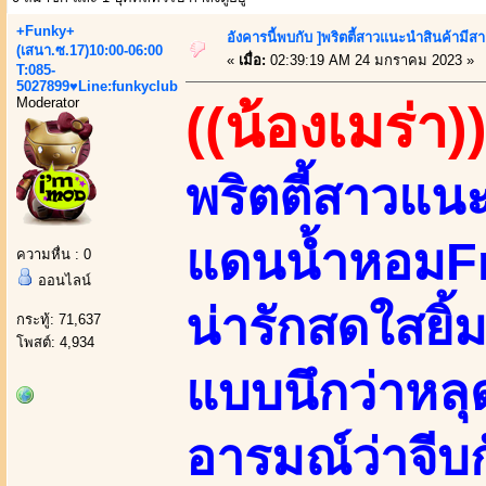
+Funky+
อังคารนี้พบกับ ]พริตตี้สาวแนะนำสินค้าม
(เสนา.ซ.17)10:00-06:00
«
เมื่อ:
02:39:19 AM 24 มกราคม 2023 »
T:085-
5027899♥Line:funkyclub
Moderator
((น้องเมร่า)
พริตตี้สาวแน
แดนน้ำหอมF
ความหื่น : 0
ออนไลน์
น่ารักสดใสยิ้ม
กระทู้: 71,637
โพสต์: 4,934
แบบนึกว่าหล
อารมณ์ว่าจีบก