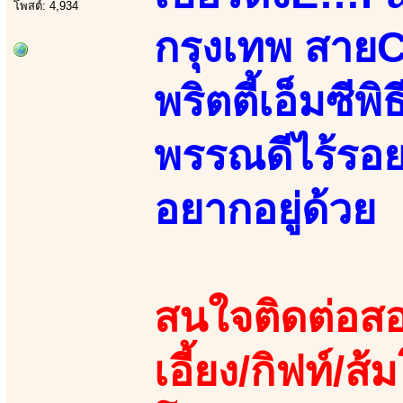
โพสต์: 4,934
กรุงเทพ สายC
พริตตี้เอ็มซี
พรรณดีไร้รอย
อยากอยู่ด้วย
สนใจติดต่อสอ
เอี้ยง/กิฟท์/ส้ม