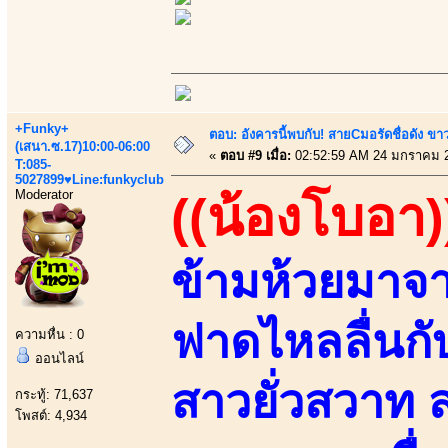
+Funky+
ตอบ: อังคารนี้พบกับ! สายCมอรัดชื่อดัง ขา
(เสนา.ซ.17)10:00-06:00
«
ตอบ #9 เมื่อ:
02:52:59 AM 24 มกราคม 
T:085-
5027899♥Line:funkyclub
Moderator
((น้องโบอา)
ข้ามห้วยมาจ
ฟาดไหลลื่นกับ
ความหื่น : 0
ออนไลน์
สาวยั่วสวาท
กระทู้: 71,637
โพสต์: 4,934